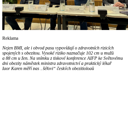
Reklama
Nejen BMI, ale i obvod pasu vypovídají o zdravotních rizicích
spojených s obezitou. Vysoké riziko naznačuje 102 cm u mužů
a 88 cm u žen. Na snímku z tiskové konference AIFP ke Světovému
dni obezity náměstek ministra zdravotnictví a praktický lékař
Igor Karen měří pas „šéfovi“ českých obezitiologů
Martinu Haluzíkovi.
Reklama
Předseda České obezitologické společnosti ČLS JEP
prof.
MUDr. Martin Haluzík, DrSc.
,
vysvětluje, proč terapie obezity
musí být dlouhodobá:
Obezita jako chronická nemoc - Haluzík