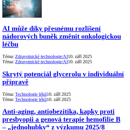
AI může díky přesnému rozlišení
nádorových buněk změnit onkologickou
léčbu
Téma:
Zdravotnické technologie/AI
10. září 2025
Téma:
Zdravotnické technologie/AI
10. září 2025
Skrytý potenciál glycerolu v individuální
přípravě
Téma:
Technologie léků
10. září 2025
Téma:
Technologie léků
10. září 2025
Anti‑aging, antiobezitika, kapky proti
presbyopii a genová terapie hemofilie B
–⁠ „jednohubky“ z výzkumu 2025/8