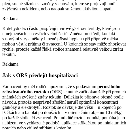
plen, suché sliznice a změny v chování, které se projevují buď
zvýšeným neklidem, nebo naopak sníženou aktivitou a apatií.
Reklama
K dehydrataci často přispívají i virové gastroenteritidy, které jsou
u nejmenších na cestách velmi časté. Změna prostředí, kontakt
s novými viry a někdy i méně přísná hygiena při přípravě mléka
mohou vést k průjmu či zvracení. U kojenců se stav může zhoršovat
rychle, protože každá řídká stolice znamená relativně velkou ztrátu
tekutin.
Reklama
Jak s ORS předejít hospitalizaci
Farmaceut by měl rodiče upozornit, že s podáváním
perorálního
rehydratačního roztoku
(ORS) je nutné začít okamžitě při prvních
známkách zvýšené ztráty tekutin. Důležitá je příprava přesně podle
návodu, protože nesprávné zředění naruší optimální koncentraci
glukózy a elektrolytů. Roztok se dávkuje dle věku –⁠ u kojenců po
lžičkách a u batolat po doušcích –⁠ v orientačním objemu 10 ml⁠/⁠kg
po každé stolici či zvracení. Pokud dítě roztok odmítá, pomáhá jeho
nabízení ve vychlazené podobě, aplikace stříkačkou po miniaturních
porcích nebo citlivé střídání s kojením.