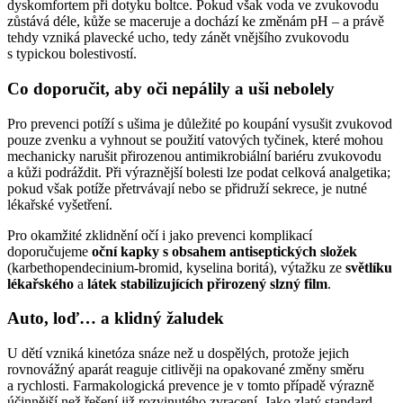
dyskomfortem při dotyku boltce. Pokud však voda ve zvukovodu
zůstává déle, kůže se maceruje a dochází ke změnám pH –⁠ a právě
tehdy vzniká plavecké ucho, tedy zánět vnějšího zvukovodu
s typickou bolestivostí.
Co doporučit, aby oči nepálily a uši nebolely
Pro prevenci potíží s ušima je důležité po koupání vysušit zvukovod
pouze zvenku a vyhnout se použití vatových tyčinek, které mohou
mechanicky narušit přirozenou antimikrobiální bariéru zvukovodu
a kůži podráždit. Při výraznější bolesti lze podat celková analgetika;
pokud však potíže přetrvávají nebo se přidruží sekrece, je nutné
lékařské vyšetření.
Pro okamžité zklidnění očí i jako prevenci komplikací
doporučujeme
oční kapky s obsahem antiseptických složek
(karbethopendecinium-bromid, kyselina boritá), výtažku ze
světlíku
lékařského
a
látek stabilizujících přirozený slzný film
.
Auto, loď… a klidný žaludek
U dětí vzniká kinetóza snáze než u dospělých, protože jejich
rovnovážný aparát reaguje citlivěji na opakované změny směru
a rychlosti. Farmakologická prevence je v tomto případě výrazně
účinnější než řešení již rozvinutého zvracení. Jako zlatý standard