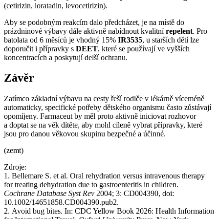
(cetirizin, loratadin, levocetirizin).
Aby se podobným reakcím dalo předcházet, je na místě do
prázdninové výbavy dále aktivně nabídnout kvalitní
repelent
. Pro
batolata od 6 měsíců je vhodný 15%
IR3535
, u starších dětí lze
doporučit i přípravky s
DEET
, které se používají ve vyšších
koncentracích a poskytují delší ochranu.
Závěr
Zatímco základní výbavu na cesty řeší rodiče v lékárně víceméně
automaticky, specifické potřeby dětského organismu často zůstávají
opomíjeny. Farmaceut by měl proto aktivně iniciovat rozhovor
a doptat se na věk dítěte, aby mohl cíleně vybrat přípravky, které
jsou pro danou věkovou skupinu bezpečné a účinné.
(zemt)
Zdroje:
1. Bellemare S. et al. Oral rehydration versus intravenous therapy
for treating dehydration due to gastroenteritis in children.
Cochrane Database Syst Rev
2004; 3: CD004390, doi:
10.1002/14651858.CD004390.pub2.
2. Avoid bug bites. In: CDC Yellow Book 2026: Health Information