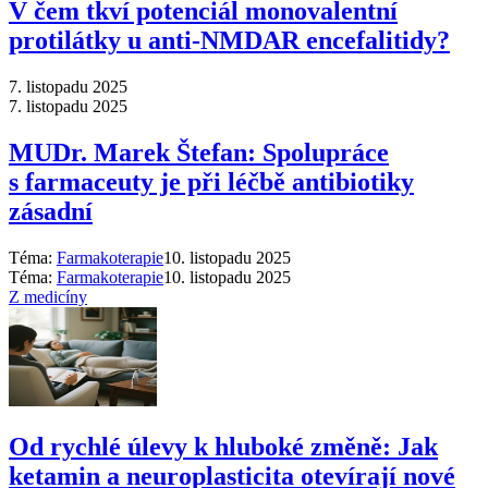
V čem tkví potenciál monovalentní
protilátky u anti-NMDAR encefalitidy?
7. listopadu 2025
7. listopadu 2025
MUDr. Marek Štefan: Spolupráce
s farmaceuty je při léčbě antibiotiky
zásadní
Téma:
Farmakoterapie
10. listopadu 2025
Téma:
Farmakoterapie
10. listopadu 2025
Z medicíny
Od rychlé úlevy k hluboké změně: Jak
ketamin a neuroplasticita otevírají nové