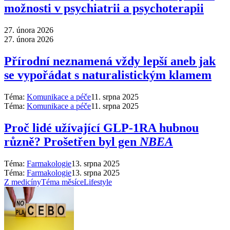
možnosti v psychiatrii a psychoterapii
27. února 2026
27. února 2026
Přírodní neznamená vždy lepší aneb jak
se vypořádat s naturalistickým klamem
Téma:
Komunikace a péče
11. srpna 2025
Téma:
Komunikace a péče
11. srpna 2025
Proč lidé užívající GLP-1RA hubnou
různě? Prošetřen byl gen
NBEA
Téma:
Farmakologie
13. srpna 2025
Téma:
Farmakologie
13. srpna 2025
Z medicíny
Téma měsíce
Lifestyle