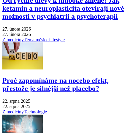
Od rychlé úlevy k hluboké změně: Jak
ketamin a neuroplasticita otevírají nové
možnosti v psychiatrii a psychoterapii
27. února 2026
27. února 2026
Z medicíny
Téma měsíce
Lifestyle
Proč zapomínáme na nocebo efekt,
přestože je silnější než placebo?
22. srpna 2025
22. srpna 2025
Z medicíny
Technologie