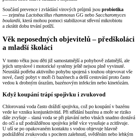
Součástí prevence i zvládání virových průjmů jsou
probiotika
—⁠ zejména
Lactobacillus rhamnosus
GG nebo
Saccharomyces
boulardii
, která mohou pomoci stabilizovat střevní mikrobiotu
a zkrátit dobu trvání potíží.
Věk neposedných objevitelů –⁠ předškoláci
a mladší školáci
V tomto věku jsou děti již samostatnější a pohybově zdatnější, ale
jejich smyslové i motorické systémy ještě nejsou plně vyvinuté.
Neustálá potřeba aktivního pohybu spojená s touhou objevovat vše
nové, častý pobyt v moři či bazénech a delší cestování proto často
vedou k drobným úrazům, bazénovým infekcím nebo kinetózám.
Když koupání trápí spojivku i zvukovod
Chlorovaná voda často dráždí spojivku, což po koupání v bazénu
vede ke vzniku konjunktivitid. Při střídání bazénu a moře se riziko
dále zvyšuje –⁠ slaná voda se při plavání nebo vlnách snadno dostává
do očí a už podrážděnou spojivku ještě více vysušuje a zcitlivuje.
U uší se po opakovaném kontaktu s vodou objevuje hlavně
podráždění zvukovodu s pocitem zalehnutí, svěděním nebo lehkým