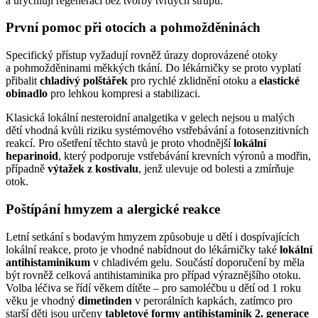
a urychlují regeneraci bez tvorby tvrdých strupů.
První pomoc při otocích a pohmožděninách
Specifický přístup vyžadují rovněž úrazy doprovázené otoky
a pohmožděninami měkkých tkání. Do lékárničky se proto vyplatí
přibalit
chladivý polštářek
pro rychlé zklidnění otoku a
elastické
obinadlo
pro lehkou kompresi a stabilizaci.
Klasická lokální nesteroidní analgetika v gelech nejsou u malých
dětí vhodná kvůli riziku systémového vstřebávání a fotosenzitivních
reakcí. Pro ošetření těchto stavů je proto vhodnější
lokální
heparinoid
, který podporuje vstřebávání krevních výronů a modřin,
případně
výtažek z kostivalu
, jenž ulevuje od bolesti a zmírňuje
otok.
Poštípání hmyzem a alergické reakce
Letní setkání s bodavým hmyzem způsobuje u dětí i dospívajících
lokální reakce, proto je vhodné nabídnout do lékárničky také
lokální
antihistaminikum
v chladivém gelu. Součástí doporučení by měla
být rovněž celková antihistaminika pro případ výraznějšího otoku.
Volba léčiva se řídí věkem dítěte –⁠ pro samoléčbu u dětí od 1 roku
věku je vhodný
dimetinden
v perorálních kapkách, zatímco pro
starší děti jsou určeny
tabletové formy antihistaminik 2. generace