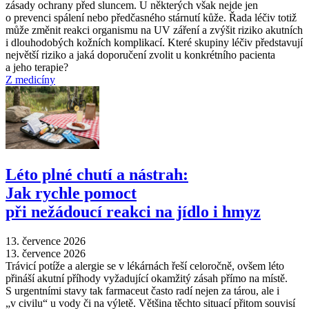
zásady ochrany před sluncem. U některých však nejde jen
o prevenci spálení nebo předčasného stárnutí kůže. Řada léčiv totiž
může změnit reakci organismu na UV záření a zvýšit riziko akutních
i dlouhodobých kožních komplikací. Které skupiny léčiv představují
největší riziko a jaká doporučení zvolit u konkrétního pacienta
a jeho terapie?
Z medicíny
Léto plné chutí a nástrah:
Jak rychle pomoct
při nežádoucí reakci na jídlo i hmyz
13. července 2026
13. července 2026
Trávicí potíže a alergie se v lékárnách řeší celoročně, ovšem léto
přináší akutní příhody vyžadující okamžitý zásah přímo na místě.
S urgentními stavy tak farmaceut často radí nejen za tárou, ale i
„v civilu“ u vody či na výletě. Většina těchto situací přitom souvisí