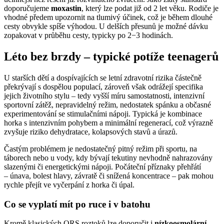
doporučujeme
moxastin
, který lze podat již od 2 let věku. Rodiče je
vhodné předem upozornit na tlumivý účinek, což je během dlouhé
cesty obvykle spíše výhodou. U delších přesunů je možné dávku
zopakovat v průběhu cesty, typicky po 2−3 hodinách.
Léto bez brzdy –⁠ typické potíže teenagerů
U starších dětí a dospívajících se letní zdravotní rizika částečně
překrývají s dospělou populací, zároveň však odrážejí specifika
jejich životního stylu –⁠ tedy vyšší míru samostatnosti, intenzivní
sportovní zátěž, nepravidelný režim, nedostatek spánku a občasné
experimentování se stimulačními nápoji. Typická je kombinace
horka s intenzivním pohybem a minimální regenerací, což výrazně
zvyšuje riziko dehydratace, kolapsových stavů a úrazů.
Častým problémem je nedostatečný pitný režim při sportu, na
táborech nebo u vody, kdy bývají tekutiny nevhodně nahrazovány
slazenými či energetickými nápoji. Počáteční příznaky přehřátí
–⁠ únava, bolest hlavy, závratě či snížená koncentrace –⁠ pak mohou
rychle přejít ve vyčerpání z horka či úpal.
Co se vyplatí mít po ruce i v batohu
Kromě klasických ORS roztoků lze doporučit i
nízkoosmolární