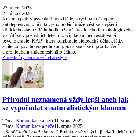
27. února 2026
27. února 2026
Ketamin patří v psychiatrii mezi látky s rychlým nástupem
antidepresivního účinku, jeho podání může vést ke zlepšení
klinického stavu v řádu hodin až dnů. Vedle jeho farmakologického
využití se v posledních letech rozvíjí ketaminem asistovaná
psychoterapie (KAP), která kombinuje biologický účinek látky
s cílenou psychoterapeutickou prací a snaží se o prodloužení
a prohloubení antidepresivního účinku.
Z medicíny
Téma měsíce
Lifestyle
Přírodní neznamená vždy lepší aneb jak
se vypořádat s naturalistickým klamem
Téma:
Komunikace a péče
11. srpna 2025
Téma:
Komunikace a péče
11. srpna 2025
„Raději bylinky než chemii.“
Podobné věty slýchají lékaři i lékárníci