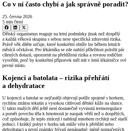
Co v ní často chybí a jak správně poradit?
25. června 2026
5 min čtení
Dětský organismus reaguje na letní podmínky jinak než dospělý
a každá věková skupina s sebou nese specifická zdravotní rizika.
Právě věk dítěte určuje, které konkrétní obtíže lze během letních
měsíců očekávat. Pro lékárníka se zde nabízí příležitost položit pár
cílených dotazů, upozornit na přehlížená rizika a rovnou rodičům
vysvětlit, proč by konkrétní přípravek měl mít v letní lékárničce své
pevné místo.
Kojenci a batolata –⁠ rizika přehřátí
a dehydratace
U kojenců a batolat se nejčastěji objevují potíže spojené s horkem,
rychlou ztrátou tekutin a vysokou citlivostí dětské kůže na slunce.
U takto malých dětí ještě není dostatečně vyvinutá termoregulace
a poměr povrchu těla k hmotnosti je naopak větší než u dospělých,
což způsobuje, že teplo ztrácejí i nabírají mnohem rychleji než starší
jedinci. I krátký pobyt v horku tak může vést k přehřátí nebo
dehydrataci a první známky bývají nenápadné: méně pomočených