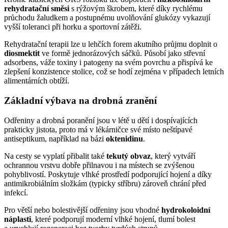
rehydratační směsi
s rýžovým škrobem, které díky rychlému
průchodu žaludkem a postupnému uvolňování glukózy vykazují
vyšší toleranci při horku a sportovní zátěži.
Rehydratační terapii lze u lehčích forem akutního průjmu doplnit o
diosmektit
ve formě jednorázových sáčků. Působí jako střevní
adsorbens, váže toxiny i patogeny na svém povrchu a přispívá ke
zlepšení konzistence stolice, což se hodí zejména v případech letních
alimentárních obtíží.
Základní výbava na drobná zranění
Odřeniny a drobná poranění jsou v létě u dětí i dospívajících
prakticky jistota, proto má v lékárničce své místo neštípavé
antiseptikum, například na bázi
oktenidinu
.
Na cesty se vyplatí přibalit také
tekutý obvaz
, který vytváří
ochrannou vrstvu dobře přilnavou i na místech se zvýšenou
pohyblivostí. Poskytuje vlhké prostředí podporující hojení a díky
antimikrobiálním složkám (typicky stříbru) zároveň chrání před
infekcí.
Pro větší nebo bolestivější odřeniny jsou vhodné
hydrokoloidní
náplasti
, které podporují moderní vlhké hojení, tlumí bolest