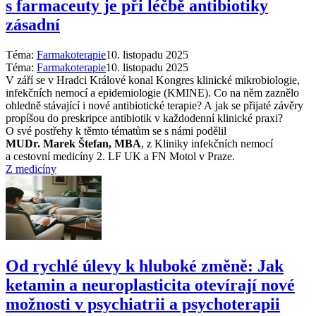
s farmaceuty je při léčbě antibiotiky
zásadní
Téma:
Farmakoterapie
10. listopadu 2025
Téma:
Farmakoterapie
10. listopadu 2025
V září se v Hradci Králové konal Kongres klinické mikrobiologie,
infekčních nemocí a epidemiologie (KMINE). Co na něm zaznělo
ohledně stávající i nové antibiotické terapie? A jak se přijaté závěry
propíšou do preskripce antibiotik v každodenní klinické praxi?
O své postřehy k těmto tématům se s námi podělil
MUDr. Marek Štefan, MBA
, z Kliniky infekčních nemocí
a cestovní medicíny 2. LF UK a FN Motol v Praze.
Z medicíny
Od rychlé úlevy k hluboké změně: Jak
ketamin a neuroplasticita otevírají nové
možnosti v psychiatrii a psychoterapii