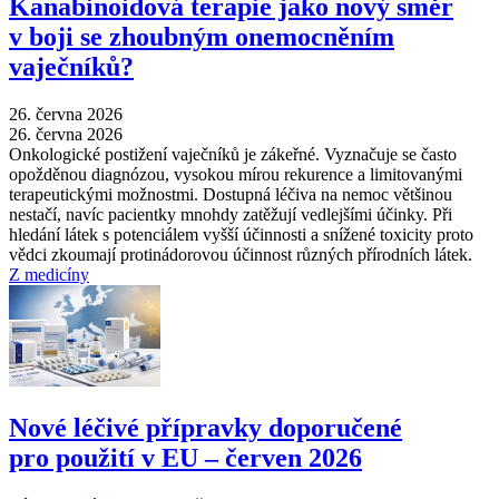
Kanabinoidová terapie jako nový směr
v boji se zhoubným onemocněním
vaječníků?
26. června 2026
26. června 2026
Onkologické postižení vaječníků je zákeřné. Vyznačuje se často
opožděnou diagnózou, vysokou mírou rekurence a limitovanými
terapeutickými možnostmi. Dostupná léčiva na nemoc většinou
nestačí, navíc pacientky mnohdy zatěžují vedlejšími účinky. Při
hledání látek s potenciálem vyšší účinnosti a snížené toxicity proto
vědci zkoumají protinádorovou účinnost různých přírodních látek.
Z medicíny
Nové léčivé přípravky doporučené
pro použití v EU –⁠ červen 2026