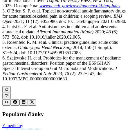
for International Travel.
Oxford University Press
, New York,
2025. Dostupné na:
wwwnc.cdc.gov/travel/page/avoid-bug-bites
3. O'Brien S. F. et al. Topical non-steroidal anti-inflammatory drugs
for acute musculoskeletal pain in children: a scoping review.
BMJ
Open
2021; 11 (12): e052980, doi: 10.1136/bmjopen-2021-052980.
4. Parisi G. F. et al. Antihistamines in children and adolescents:
a practical update.
Allergol Immunopathol (Madr)
2020; 48 (6):
573−582, doi: 10.1016/j.aller.2020.02.005.
5. Rosenfeld R. M. et al. Clinical practice guideline: acute otitis
externa.
Otolaryngol Head Neck Surg
2014; 150 (1 Suppl.):
S1−S24, doi: 10.1177/0194599813517083.
6. Szajewska H. et al. Probiotics for the management of pediatric
gastrointestinal disorders: Position paper of the ESPGHAN
Special Interest Group on Gut Microbiota and Modifications.
J
Pediatr Gastroenterol Nutr
2023; 76 (2): 232−247, doi:
10.1097/MPG.0000000000003633.
Populární články
Z medicíny