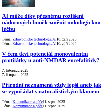
AI může díky přesnému rozlišení
nádorových buněk změnit onkologickou
léčbu
Téma:
Zdravotnické technologie/AI
10. září 2025
Téma:
Zdravotnické technologie/AI
10. září 2025
V čem tkví potenciál monovalentní
protilátky u anti-NMDAR encefalitidy?
7. listopadu 2025
7. listopadu 2025
Přírodní neznamená vždy lepší aneb jak
se vypořádat s naturalistickým klamem
Téma:
Komunikace a péče
11. srpna 2025
Téma:
Komunikace a péče
11. srpna 2025