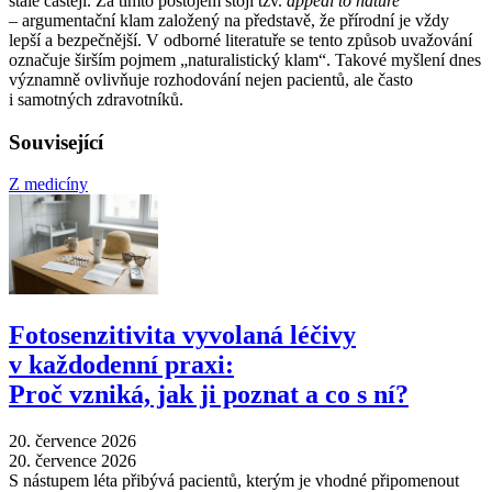
stále častěji. Za tímto postojem stojí tzv.
appeal to nature
–⁠ argumentační klam založený na představě, že přírodní je vždy
lepší a bezpečnější. V odborné literatuře se tento způsob uvažování
označuje širším pojmem „naturalistický klam“. Takové myšlení dnes
významně ovlivňuje rozhodování nejen pacientů, ale často
i samotných zdravotníků.
Související
Z medicíny
Fotosenzitivita vyvolaná léčivy
v každodenní praxi:
Proč vzniká, jak ji poznat a co s ní?
20. července 2026
20. července 2026
S nástupem léta přibývá pacientů, kterým je vhodné připomenout