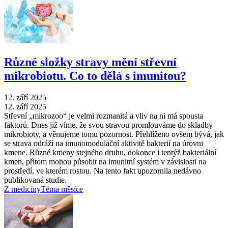
Různé složky stravy mění střevní
mikrobiotu. Co to dělá s imunitou?
12. září 2025
12. září 2025
Střevní „mikrozoo“ je velmi rozmanitá a vliv na ni má spousta
faktorů. Dnes již víme, že svou stravou promlouváme do skladby
mikrobioty, a věnujeme tomu pozornost. Přehlíženo ovšem bývá, jak
se strava odráží na imunomodulační aktivitě bakterií na úrovni
kmene. Různé kmeny stejného druhu, dokonce i tentýž bakteriální
kmen, přitom mohou působit na imunitní systém v závislosti na
prostředí, ve kterém rostou. Na tento fakt upozornila nedávno
publikovaná studie.
Z medicíny
Téma měsíce