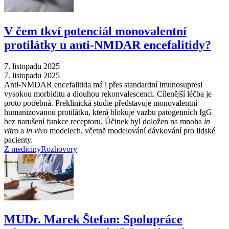
V čem tkví potenciál monovalentní
protilátky u anti-NMDAR encefalitidy?
7. listopadu 2025
7. listopadu 2025
Anti-NMDAR encefalitida má i přes standardní imunosupresi
vysokou morbiditu a dlouhou rekonvalescenci. Cílenější léčba je
proto potřebná. Preklinická studie představuje monovalentní
humanizovanou protilátku, která blokuje vazbu patogenních IgG
bez narušení funkce receptoru. Účinek byl doložen na mnoha
in
vitro
a
in vivo
modelech, včetně modelování dávkování pro lidské
pacienty.
Z medicíny
Rozhovory
MUDr. Marek Štefan: Spolupráce