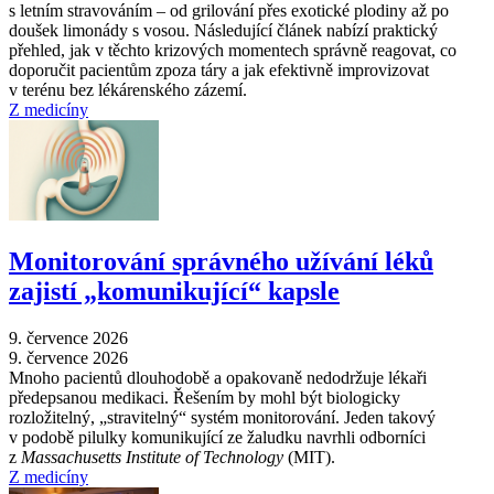
s letním stravováním –⁠ od grilování přes exotické plodiny až po
doušek limonády s vosou. Následující článek nabízí praktický
přehled, jak v těchto krizových momentech správně reagovat, co
doporučit pacientům zpoza táry a jak efektivně improvizovat
v terénu bez lékárenského zázemí.
Z medicíny
Monitorování správného užívání léků
zajistí „komunikující“ kapsle
9. července 2026
9. července 2026
Mnoho pacientů dlouhodobě a opakovaně nedodržuje lékaři
předepsanou medikaci. Řešením by mohl být biologicky
rozložitelný, „stravitelný“ systém monitorování. Jeden takový
v podobě pilulky komunikující ze žaludku navrhli odborníci
z
Massachusetts Institute of Technology
(MIT).
Z medicíny