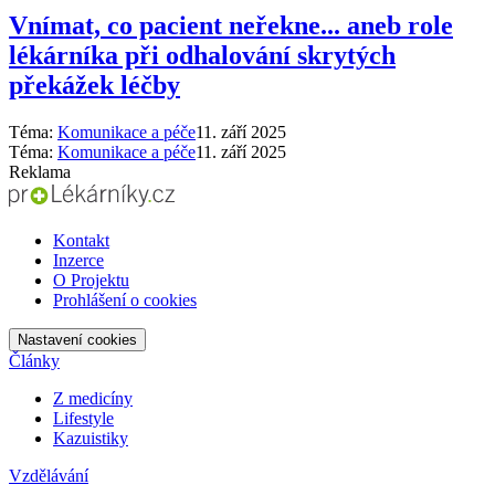
Vnímat, co pacient neřekne... aneb role
lékárníka při odhalování skrytých
překážek léčby
Téma:
Komunikace a péče
11. září 2025
Téma:
Komunikace a péče
11. září 2025
Reklama
Kontakt
Inzerce
O Projektu
Prohlášení o cookies
Nastavení cookies
Články
Z medicíny
Lifestyle
Kazuistiky
Vzdělávání