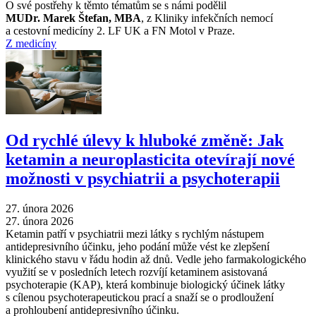
O své postřehy k těmto tématům se s námi podělil
MUDr. Marek Štefan, MBA
, z Kliniky infekčních nemocí
a cestovní medicíny 2. LF UK a FN Motol v Praze.
Z medicíny
Od rychlé úlevy k hluboké změně: Jak
ketamin a neuroplasticita otevírají nové
možnosti v psychiatrii a psychoterapii
27. února 2026
27. února 2026
Ketamin patří v psychiatrii mezi látky s rychlým nástupem
antidepresivního účinku, jeho podání může vést ke zlepšení
klinického stavu v řádu hodin až dnů. Vedle jeho farmakologického
využití se v posledních letech rozvíjí ketaminem asistovaná
psychoterapie (KAP), která kombinuje biologický účinek látky
s cílenou psychoterapeutickou prací a snaží se o prodloužení
a prohloubení antidepresivního účinku.