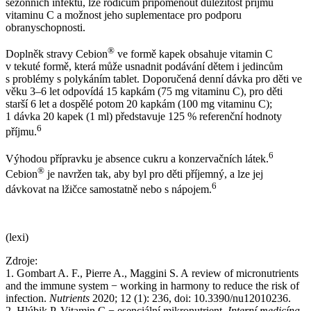
sezónních infektů, lze rodičům připomenout důležitost příjmu
vitaminu C a možnost jeho suplementace pro podporu
obranyschopnosti.
®
Doplněk stravy Cebion
ve formě kapek obsahuje vitamin C
v tekuté formě, která může usnadnit podávání dětem i jedincům
s problémy s polykáním tablet. Doporučená denní dávka pro děti ve
věku 3–6 let odpovídá 15 kapkám (75 mg vitaminu C), pro děti
starší 6 let a dospělé potom 20 kapkám (100 mg vitaminu C);
1 dávka 20 kapek (1 ml) představuje 125 % referenční hodnoty
6
příjmu.
6
Výhodou přípravku je absence cukru a konzervačních látek.
®
Cebion
je navržen tak, aby byl pro děti příjemný, a lze jej
6
dávkovat na lžičce samostatně nebo s nápojem.
(lexi)
Zdroje:
1. Gombart A. F., Pierre A., Maggini S. A review of micronutrients
and the immune system −⁠ working in harmony to reduce the risk of
infection.
Nutrients
2020; 12 (1): 236, doi: 10.3390/nu12010236.
2. Hlúbik P. Vitamin C −⁠ esenciální mikronutrient.
Interní medicína