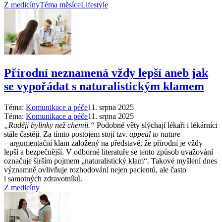
Z medicíny
Téma měsíce
Lifestyle
Přírodní neznamená vždy lepší aneb jak
se vypořádat s naturalistickým klamem
Téma:
Komunikace a péče
11. srpna 2025
Téma:
Komunikace a péče
11. srpna 2025
„Raději bylinky než chemii.“
Podobné věty slýchají lékaři i lékárníci
stále častěji. Za tímto postojem stojí tzv.
appeal to nature
–⁠ argumentační klam založený na představě, že přírodní je vždy
lepší a bezpečnější. V odborné literatuře se tento způsob uvažování
označuje širším pojmem „naturalistický klam“. Takové myšlení dnes
významně ovlivňuje rozhodování nejen pacientů, ale často
i samotných zdravotníků.
Z medicíny