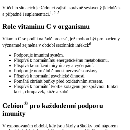
V těchto situacích je žádoucí zajistit správně sestavený jídelníček
1, 2, 5
a případně i suplementaci.
Role vitaminu C v organismu
Vitamin C se podílí na řadě procesů, jež mohou být pro pacienty
6
významné zejména v období sezónních infekcí:
Podporuje imunitní systém.
Přispívá k normálnímu energetickému metabolismu.
Přispívá ke snížení míry únavy a vyčerpání.
Podporuje normální činnost nervové soustavy.
Přispívá k normální psychické činnosti.
Pomáhá chránit buňky před oxidativním stresem.
Přispívá k normální tvorbě kolagenu pro správnou funkci
kostí, chrupavek, kůže a zubů.
®
Cebion
pro každodenní podporu
imunity
V exponovaném období, kdy jsou školy a školky pod náporem