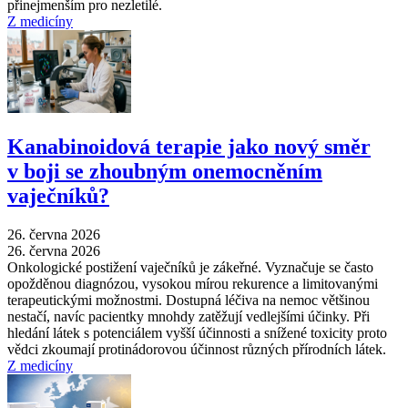
přinejmenším pro nezletilé.
Z medicíny
Kanabinoidová terapie jako nový směr
v boji se zhoubným onemocněním
vaječníků?
26. června 2026
26. června 2026
Onkologické postižení vaječníků je zákeřné. Vyznačuje se často
opožděnou diagnózou, vysokou mírou rekurence a limitovanými
terapeutickými možnostmi. Dostupná léčiva na nemoc většinou
nestačí, navíc pacientky mnohdy zatěžují vedlejšími účinky. Při
hledání látek s potenciálem vyšší účinnosti a snížené toxicity proto
vědci zkoumají protinádorovou účinnost různých přírodních látek.
Z medicíny