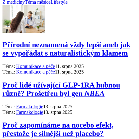
Z medicíny
Téma měsíce
Lifestyle
Přírodní neznamená vždy lepší aneb jak
se vypořádat s naturalistickým klamem
Téma:
Komunikace a péče
11. srpna 2025
Téma:
Komunikace a péče
11. srpna 2025
Proč lidé užívající GLP-1RA hubnou
různě? Prošetřen byl gen
NBEA
Téma:
Farmakologie
13. srpna 2025
Téma:
Farmakologie
13. srpna 2025
Proč zapomínáme na nocebo efekt,
přestože je silnější než placebo?