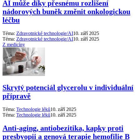
AI může díky přesnému rozlišení
nádorových buněk změnit onkologickou
léčbu
Téma:
Zdravotnické technologie/AI
10. září 2025
Téma:
Zdravotnické technologie/AI
10. září 2025
Z medicíny
Skrytý potenciál glycerolu v individuální
přípravě
Téma:
Technologie léků
10. září 2025
Téma:
Technologie léků
10. září 2025
Anti‑aging, antiobezitika, kapky proti
presbyopii a genová terapie hemofilie B