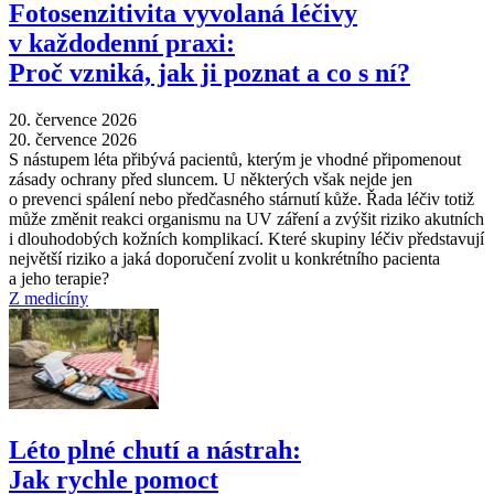
Fotosenzitivita vyvolaná léčivy
v každodenní praxi:
Proč vzniká, jak ji poznat a co s ní?
20. července 2026
20. července 2026
S nástupem léta přibývá pacientů, kterým je vhodné připomenout
zásady ochrany před sluncem. U některých však nejde jen
o prevenci spálení nebo předčasného stárnutí kůže. Řada léčiv totiž
může změnit reakci organismu na UV záření a zvýšit riziko akutních
i dlouhodobých kožních komplikací. Které skupiny léčiv představují
největší riziko a jaká doporučení zvolit u konkrétního pacienta
a jeho terapie?
Z medicíny
Léto plné chutí a nástrah:
Jak rychle pomoct