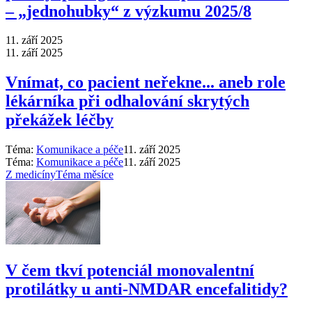
–⁠ „jednohubky“ z výzkumu 2025/8
11. září 2025
11. září 2025
Vnímat, co pacient neřekne... aneb role
lékárníka při odhalování skrytých
překážek léčby
Téma:
Komunikace a péče
11. září 2025
Téma:
Komunikace a péče
11. září 2025
Z medicíny
Téma měsíce
V čem tkví potenciál monovalentní
protilátky u anti-NMDAR encefalitidy?