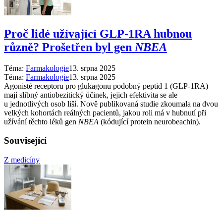
Proč lidé užívající GLP-1RA hubnou
různě? Prošetřen byl gen
NBEA
Téma:
Farmakologie
13. srpna 2025
Téma:
Farmakologie
13. srpna 2025
Agonisté receptoru pro glukagonu podobný peptid 1 (GLP-1RA)
mají slibný antiobezitický účinek, jejich efektivita se ale
u jednotlivých osob liší. Nově publikovaná studie zkoumala na dvou
velkých kohortách reálných pacientů, jakou roli má v hubnutí při
užívání těchto léků gen
NBEA
(kódující protein neurobeachin).
Související
Z medicíny