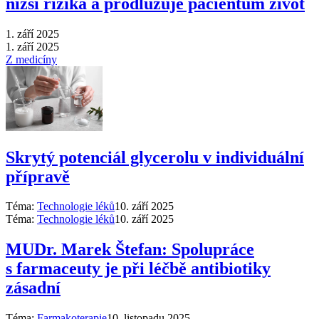
nižší rizika a prodlužuje pacientům život
1. září 2025
1. září 2025
Z medicíny
Skrytý potenciál glycerolu v individuální
přípravě
Téma:
Technologie léků
10. září 2025
Téma:
Technologie léků
10. září 2025
MUDr. Marek Štefan: Spolupráce
s farmaceuty je při léčbě antibiotiky
zásadní
Téma:
Farmakoterapie
10. listopadu 2025