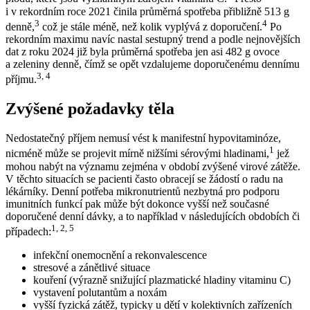
i v rekordním roce 2021 činila průměrná spotřeba přibližně 513 g
3
4
denně,
což je stále méně, než kolik vyplývá z doporučení.
Po
rekordním maximu navíc nastal sestupný trend a podle nejnovějších
dat z roku 2024 již byla průměrná spotřeba jen asi 482 g ovoce
a zeleniny denně, čímž se opět vzdalujeme doporučenému dennímu
3, 4
příjmu.
Zvýšené požadavky těla
Nedostatečný příjem nemusí vést k manifestní hypovitaminóze,
1
nicméně může se projevit mírně nižšími sérovými hladinami,
jež
mohou nabýt na významu zejména v období zvýšené virové zátěže.
V těchto situacích se pacienti často obracejí se žádostí o radu na
lékárníky. Denní potřeba mikronutrientů nezbytná pro podporu
imunitních funkcí pak může být dokonce vyšší než současné
doporučené denní dávky, a to například v následujících obdobích či
1, 2, 5
případech:
infekční onemocnění a rekonvalescence
stresové a zánětlivé situace
kouření (výrazně snižující plazmatické hladiny vitaminu C)
vystavení polutantům a noxám
vyšší fyzická zátěž, typicky u dětí v kolektivních zařízeních