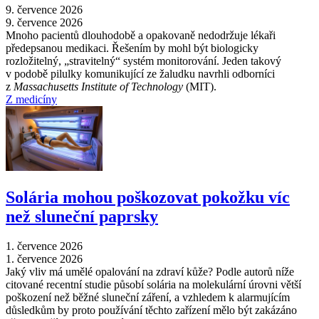
9. července 2026
9. července 2026
Mnoho pacientů dlouhodobě a opakovaně nedodržuje lékaři
předepsanou medikaci. Řešením by mohl být biologicky
rozložitelný, „stravitelný“ systém monitorování. Jeden takový
v podobě pilulky komunikující ze žaludku navrhli odborníci
z
Massachusetts Institute of Technology
(MIT).
Z medicíny
Solária mohou poškozovat pokožku víc
než sluneční paprsky
1. července 2026
1. července 2026
Jaký vliv má umělé opalování na zdraví kůže? Podle autorů níže
citované recentní studie působí solária na molekulární úrovni větší
poškození než běžné sluneční záření, a vzhledem k alarmujícím
důsledkům by proto používání těchto zařízení mělo být zakázáno