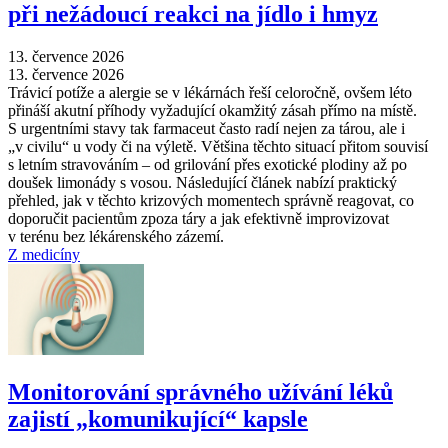
při nežádoucí reakci na jídlo i hmyz
13. července 2026
13. července 2026
Trávicí potíže a alergie se v lékárnách řeší celoročně, ovšem léto
přináší akutní příhody vyžadující okamžitý zásah přímo na místě.
S urgentními stavy tak farmaceut často radí nejen za tárou, ale i
„v civilu“ u vody či na výletě. Většina těchto situací přitom souvisí
s letním stravováním –⁠ od grilování přes exotické plodiny až po
doušek limonády s vosou. Následující článek nabízí praktický
přehled, jak v těchto krizových momentech správně reagovat, co
doporučit pacientům zpoza táry a jak efektivně improvizovat
v terénu bez lékárenského zázemí.
Z medicíny
Monitorování správného užívání léků
zajistí „komunikující“ kapsle