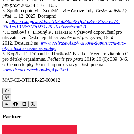
pro praxi
2002; 4 : 161–163.
3. Spotřeba potravin. Zemědělství −⁠ časové řady.
Český statistický
úřad
, 1. 12. 2025. Dostupné
na:
https://csu.gov.cz/docs/107508/65481fc2-a336-8b7b-ea74-
93e1ed1918e7/270271-25.xlsx?version=1.0
4. Dostálová J., Dlouhý P., Tláskal P. Výživová doporučení pro
obyvatelstvo České republiky.
Společnost pro výživu
, 16. 4.
2012. Dostupné na:
www.vyzivaspol.cz/vyzivova-doporuceni-pro-
obyvatelstvo-ceske-republiky
5. Kopřiva F., Frühauf P., Hruškovič B. a kol. Význam vitaminu C
pro dětský organismus.
Pediatrie pro praxi
2019; 20 (6): 339–346.
6. Cebion kapky 30 ml. Doplněk stravy. Dostupné na:
www.drmax.cz/cebion-kapky-30ml
MAT-CZ-OTHER-25-000012
Partner