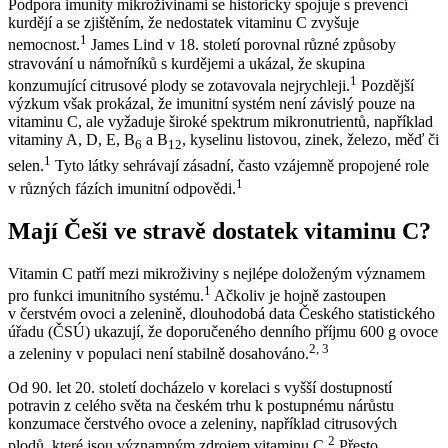
Podpora imunity mikroživinami se historicky spojuje s prevencí
kurdějí a se zjištěním, že nedostatek vitaminu C zvyšuje
1
nemocnost.
James Lind v 18. století porovnal různé způsoby
stravování u námořníků s kurdějemi a ukázal, že skupina
1
konzumující citrusové plody se zotavovala nejrychleji.
Pozdější
výzkum však prokázal, že imunitní systém není závislý pouze na
vitaminu C, ale vyžaduje široké spektrum mikronutrientů, například
vitaminy A, D, E, B
a B
, kyselinu listovou, zinek, železo, měď či
6
12
1
selen.
Tyto látky sehrávají zásadní, často vzájemně propojené role
1
v různých fázích imunitní odpovědi.
Mají Češi ve stravě dostatek vitaminu C?
Vitamin C patří mezi mikroživiny s nejlépe doloženým významem
1
pro funkci imunitního systému.
Ačkoliv je hojně zastoupen
v čerstvém ovoci a zelenině, dlouhodobá data Českého statistického
úřadu (ČSÚ) ukazují, že doporučeného denního příjmu 600 g ovoce
2, 3
a zeleniny v populaci není stabilně dosahováno.
Od 90. let 20. století docházelo v korelaci s vyšší dostupností
potravin z celého světa na českém trhu k postupnému nárůstu
konzumace čerstvého ovoce a zeleniny, například citrusových
2
plodů, které jsou významným zdrojem vitaminu C.
Přesto