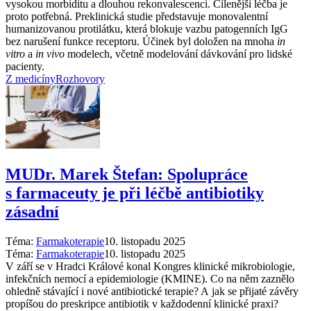
vysokou morbiditu a dlouhou rekonvalescenci. Cílenější léčba je
proto potřebná. Preklinická studie představuje monovalentní
humanizovanou protilátku, která blokuje vazbu patogenních IgG
bez narušení funkce receptoru. Účinek byl doložen na mnoha
in
vitro
a
in vivo
modelech, včetně modelování dávkování pro lidské
pacienty.
Z medicíny
Rozhovory
MUDr. Marek Štefan: Spolupráce
s farmaceuty je při léčbě antibiotiky
zásadní
Téma:
Farmakoterapie
10. listopadu 2025
Téma:
Farmakoterapie
10. listopadu 2025
V září se v Hradci Králové konal Kongres klinické mikrobiologie,
infekčních nemocí a epidemiologie (KMINE). Co na něm zaznělo
ohledně stávající i nové antibiotické terapie? A jak se přijaté závěry
propíšou do preskripce antibiotik v každodenní klinické praxi?