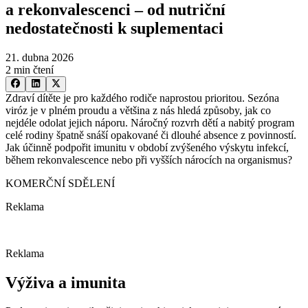
a rekonvalescenci –⁠ od nutriční
nedostatečnosti k suplementaci
21. dubna 2026
2 min čtení
Zdraví dítěte je pro každého rodiče naprostou prioritou. Sezóna
viróz je v plném proudu a většina z nás hledá způsoby, jak co
nejdéle odolat jejich náporu. Náročný rozvrh dětí a nabitý program
celé rodiny špatně snáší opakované či dlouhé absence z povinností.
Jak účinně podpořit imunitu v období zvýšeného výskytu infekcí,
během rekonvalescence nebo při vyšších nárocích na organismus?
KOMERČNÍ SDĚLENÍ
Reklama
Reklama
Výživa a imunita