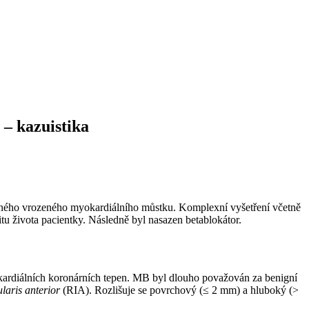
–⁠ kazuistika
 vzácného vrozeného myokardiálního můstku. Komplexní vyšetření včetně
tu života pacientky. Následně byl nasazen betablokátor.
pikardiálních koronárních tepen. MB byl dlouho považován za benigní
laris anterior
(RIA). Rozlišuje se povrchový (≤ 2 mm) a hluboký (>