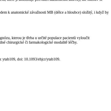
dem k anatomické závažnosti MB (délce a hloubce) složitý, i když by
ózu, kterou je třeba u určité populace pacientů vyloučit
dné chirurgické či farmakologické modalitě léčby.
: ytab109, doi: 10.1093/ehjcr/ytab109.