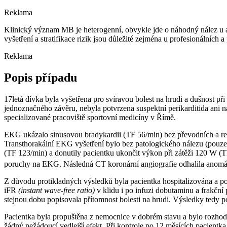
Reklama
Klinický význam MB je heterogenní, obvykle jde o náhodný nález u 
vyšetření a stratifikace rizik jsou důležité zejména u profesionálních 
Reklama
Popis případu
17letá dívka byla vyšetřena pro svíravou bolest na hrudi a dušnost př
jednoznačného závěru, nebyla potvrzena suspektní perikarditida ani n
specializované pracoviště sportovní medicíny v Římě.
EKG ukázalo sinusovou bradykardii (TF 56/min) bez převodních a rep
Transthorakální EKG vyšetření bylo bez patologického nálezu (pouze m
(TF 123/min) a donutily pacientku ukončit výkon při zátěži 120 W (
poruchy na EKG. Následná CT koronární angiografie odhalila anomáln
Z důvodu protikladných výsledků byla pacientka hospitalizována a po
iFR
(instant wave-free ratio)
v klidu i po infuzi dobutaminu a frakční
stejnou dobu popisovala přítomnost bolesti na hrudi. Výsledky te
Pacientka byla propuštěna z nemocnice v dobrém stavu a bylo rozhodn
žádný nežádoucí vedlejší efekt. Při kontrole po 12 měsících pacientka