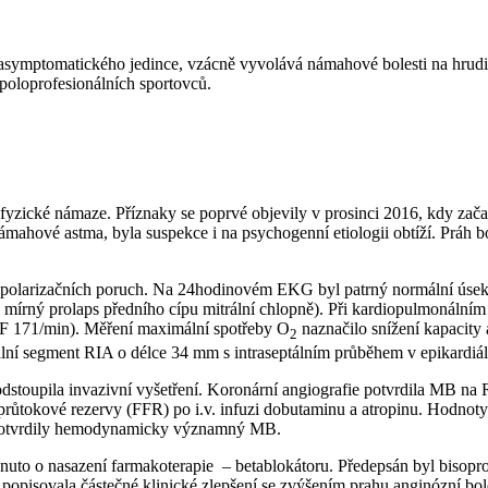
asymptomatického jedince, vzácně vyvolává námahové bolesti na hrud
a poloprofesionálních sportovců.
i fyzické námaze. Příznaky se poprvé objevily v prosinci 2016, kdy zač
ámahové astma, byla suspekce i na psychogenní etiologii obtíží. Práh b
olarizačních poruch. Na 24hodinovém EKG byl patrný normální úsek ST 
írný prolaps předního cípu mitrální chlopně). Při kardiopulmonálním z
TF 171/min). Měření maximální spotřeby O
naznačilo snížení kapacity 
2
í segment RIA o délce 34 mm s intraseptálním průběhem v epikardiální
dstoupila invazivní vyšetření. Koronární angiografie potvrdila MB na
 průtokové rezervy (FFR) po i.v. infuzi dobutaminu a atropinu. Hodnoty
dy potvrdily hemodynamicky významný MB.
uto o nasazení farmakoterapie ­ –⁠ betablokátoru. Předepsán byl bisop
 popisovala částečné klinické zlepšení se zvýšením prahu anginózní boles