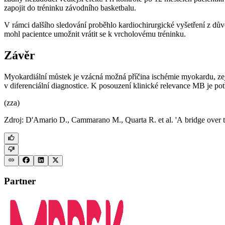
zapojit do tréninku závodního basketbalu.
V rámci dalšího sledování proběhlo kardiochirurgické vyšetření z d
mohl pacientce umožnit vrátit se k vrcholovému tréninku.
Závěr
Myokardiální můstek je vzácná možná příčina ischémie myokardu, zejm
v diferenciální diagnostice. K posouzení klinické relevance MB je p
(zza)
Zdroj: D'Amario D., Cammarano M., Quarta R. et al. 'A bridge over tr
Partner