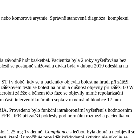
i nebo komorové arytmie. Správně stanovená diagnóza, komplexní
ala závodně hrát basketbal. Pacientka byla 2 roky vyšetřována bez
olesti se postupně snižoval a dívka byla v dubnu 2019 odeslána na
i v době, kdy se u pacientky objevila bolest na hrudi při zátěži.
átěžovém testu se bolest na hrudi a dušnost objevily při zátěži 60 W
aerobní zátěže a během této fáze se objevily mírné repolarizační
 části interventrikulárního septa v maximální hloubce 17 mm.
 RIA. Provedeno bylo funkční intrakoronární vyšetření s hodnocením
 FFR i iFR při zátěži poklesly pod normální rozmezí a pacientka ve
rolol 1,25 mg 1× denně.
Compliance
s léčbou byla dobrá a neobjevil se
ti, které jí umožňuje provádět každodenní aktivity, ale nikoliv se