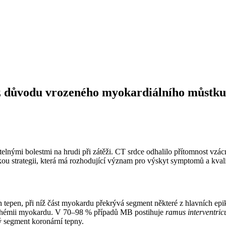
 z důvodu vrozeného myokardiálního můstku 
rovatelnými bolestmi na hrudi při zátěži. CT srdce odhalilo přítomnost
ckou strategii, která má rozhodující význam pro výskyt symptomů a kvali
h tepen, při níž část myokardu překrývá segment některé z hlavních e
ischémii myokardu. V 70–98 % případů MB postihuje
ramus interventricu
 segment koronární tepny.