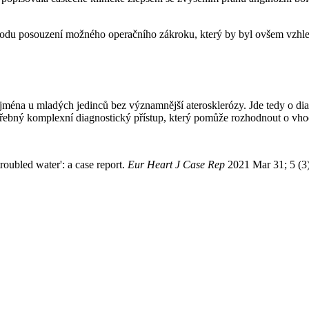
ůvodu posouzení možného operačního zákroku, který by byl ovšem vzhle
éna u mladých jedinců bez významnější aterosklerózy. Jde tedy o diagn
otřebný komplexní diagnostický přístup, který pomůže rozhodnout o vho
oubled water': a case report.
Eur Heart J Case Rep
2021 Mar 31; 5 (3)