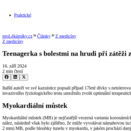
Praktické
proLékárníky.cz
Články
Z medicíny
Z medicíny
Teenagerka s bolestmi na hrudi při zátěži
16. září 2024
2 min čtení
Italští autoři ve své kazuistice popsali případ 17leté dívky s netole
invazivního fyziologického testu umožnilo zvolit optimální terapeuti
Myokardiální můstek
Myokardiální můstek (MB) je nejčastější vrozená varianta koronárníc
nález, následně však bylo zjištěno, že může vyvolávat námahovou 
2 mm) MB, podle hloubky tunelu v myokardu, v jakém prochází daný