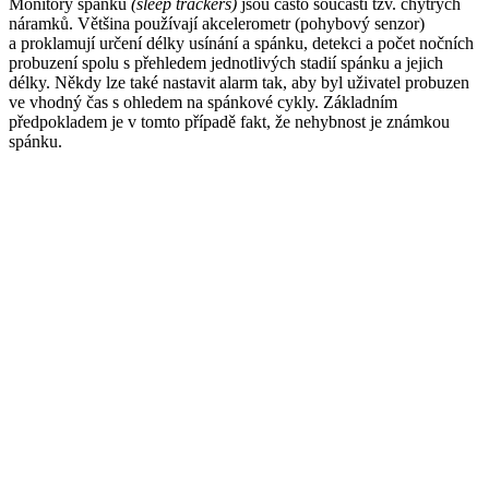
Monitory spánku
(sleep trackers)
jsou často součástí tzv. chytrých
náramků. Většina používají akcelerometr (pohybový senzor)
a proklamují určení délky usínání a spánku, detekci a počet nočních
probuzení spolu s přehledem jednotlivých stadií spánku a jejich
délky. Někdy lze také nastavit alarm tak, aby byl uživatel probuzen
ve vhodný čas s ohledem na spánkové cykly. Základním
předpokladem je v tomto případě fakt, že nehybnost je známkou
spánku.
Reklama
Některé náramky rovněž měří dechovou a tepovou frekvenci,
tělesnou teplotu, tedy faktory, které se mění v různých stadiích
spánku –⁠ tepová frekvence postupně klesá a je nejnižší ve fázi
nejhlubšího spánku, tzv. delta, a naopak stoupá v REM fázi.
Trackery využívají těchto dat k určení délky jednotlivých fází
spánku.
Reklama
Otazníky okolo přesnosti měření
Monitory spánku vycházejí z analýzy našeho chování, nemohou
proto s naprostou jistotou určit, zda jedinec opravdu spí. Některé
relativně klidnější činnosti (např. sledování televize, poslech hudby