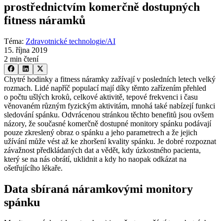
prostřednictvím komerčně dostupných
fitness náramků
Téma
:
Zdravotnické technologie/AI
15. října 2019
2 min čtení
Chytré hodinky a fitness náramky zažívají v posledních letech velký
rozmach. Lidé napříč populací mají díky těmto zařízením přehled
o počtu ušlých kroků, celkové aktivitě, tepové frekvenci i času
věnovaném různým fyzickým aktivitám, mnohá také nabízejí funkci
sledování spánku. Odvrácenou stránkou těchto benefitů jsou ovšem
názory, že současné komerčně dostupné monitory spánku podávají
pouze zkreslený obraz o spánku a jeho parametrech a že jejich
užívání může vést až ke zhoršení kvality spánku. Je dobré rozpoznat
závažnost předkládaných dat a vědět, kdy úzkostného pacienta,
který se na nás obrátí, uklidnit a kdy ho naopak odkázat na
ošetřujícího lékaře.
Data sbíraná náramkovými monitory
spánku