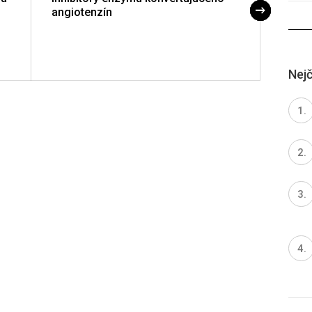
angiotenzín
a pom
srdce
Nejč