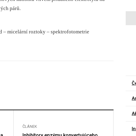
vých párů.
 –⁠ micelární roztoky –⁠ spektrofotometrie
Č
Ar
Ak
ČLÁNEK
ČLÁNE
I
 a
Inhibítory enzýmu konvertujúceho
Protek