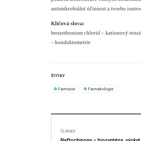
antimikrobiální účinnost a tvorbu ionto
Klíčová slova:
benzethonium chlorid –⁠ kationový tenzid
–⁠ konduktometrie
ŠTÍTKY
Farmacie
Farmakologie
ČLÁNEK
opisné kontroly
Naftochinony – biosyntéza, výskyt