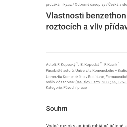
proLékárníky.cz
/
Odborné časopisy
/
Česká a sl
Vlastnosti benzethon
roztocích a vliv příd
1
2
1
Autoři: F. Kopecký
; B. Kopecká
; P. Kaclík
Působiště autorů: Univerzita Komenského v Bratisl
Univerzita Komenského v Bratislave, Farmaceutick
Vyšlo v časopise:
Čes. slov. Farm., 2006; 55, 175-
Kategorie: Původní práce
Souhrn
Vodné roztoky antimikrobiálně účinné k