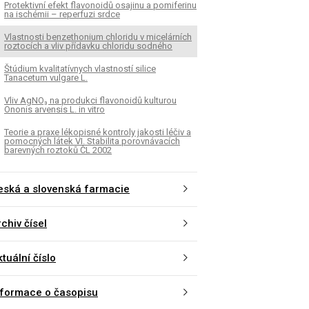
Protektivní efekt flavonoidů osajinu a pomiferinu
na ischémii – reperfuzi srdce
Vlastnosti benzethonium chloridu v micelárních
roztocích a vliv přídavku chloridu sodného
Štúdium kvalitatívnych vlastností silice
Tanacetum vulgare L.
Vliv AgNO₃ na produkci flavonoidů kulturou
Ononis arvensis L. in vitro
Teorie a praxe lékopisné kontroly jakosti léčiv a
pomocných látek VI. Stabilita porovnávacích
barevných roztoků ČL 2002
eská a slovenská farmacie
chiv čísel
tuální číslo
K
ČLÁNEK
nformace o časopisu
tivní efekt flavonoidů osajinu
Štúdium kvalitatívnych