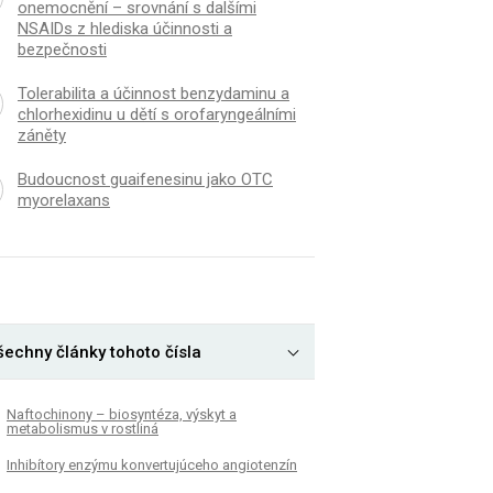
onemocnění – srovnání s dalšími
NSAIDs z hlediska účinnosti a
bezpečnosti
Tolerabilita a účinnost benzydaminu a
chlorhexidinu u dětí s orofaryngeálními
záněty
Budoucnost guaifenesinu jako OTC
myorelaxans
šechny články tohoto čísla
Naftochinony – biosyntéza, výskyt a
metabolismus v rostliná
Inhibítory enzýmu konvertujúceho angiotenzín