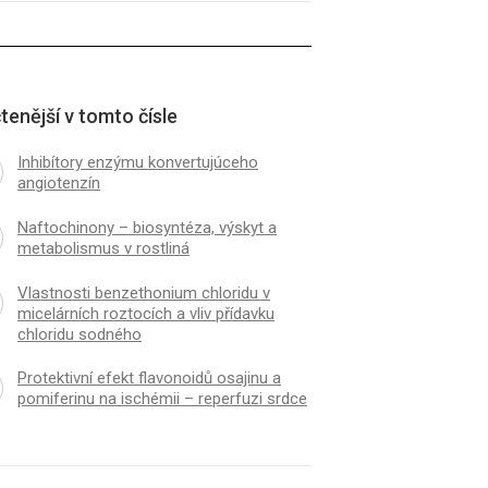
iferinu na ischémii – reperfuzi
silice Tanacetum vulg
tenější v tomto čísle
Inhibítory enzýmu konvertujúceho
angiotenzín
Naftochinony – biosyntéza, výskyt a
metabolismus v rostliná
Vlastnosti benzethonium chloridu v
micelárních roztocích a vliv přídavku
chloridu sodného
Protektivní efekt flavonoidů osajinu a
pomiferinu na ischémii – reperfuzi srdce