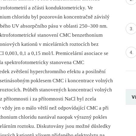
ofotometrií a zčásti konduktometricky. Ve
nium chloridu byl pozorován koncentračně závislý
bého UV absorpčního pásu v oblasti 250–300 nm.
ektrofotometrické stanovení CMC benzethonium
oniových kationů v micelárních roztocích bez
 0,003, 0,1 a 0,15 mol/l. Premicelární asociace se
yla spektrofotometricky stanovena CMC
ledek zvětšení hyperchromního efektu a posilnění
 desetinásobným poklesem CMC i koncentrace volných
 roztocích. Průběh stanovených koncentrací volných
V
 přítomnosti i za přítomnosti NaCl byl zcela
 vždy jen o málo větší než odpovídající CMC a při
thonium chloridu nastával naopak výrazný pokles
celárním roztoku. Diskutovány jsou možné důsledky
ových kationtů vlivem přidaného elektrolytu na