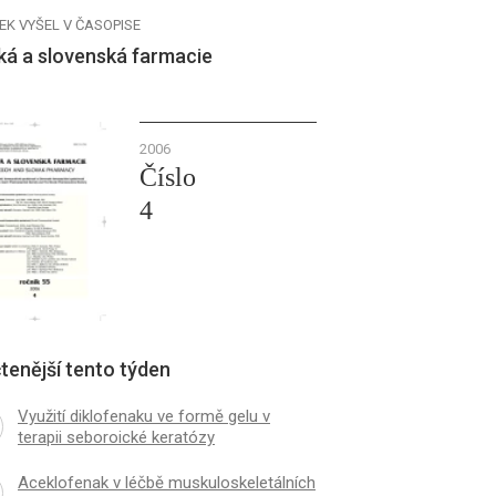
EK VYŠEL V ČASOPISE
ká a slovenská farmacie
2006
Číslo
4
tenější tento týden
Využití diklofenaku ve formě gelu v
terapii seboroické keratózy
Aceklofenak v léčbě muskuloskeletálních