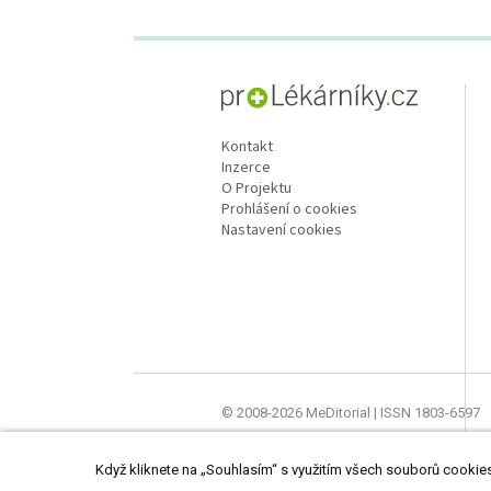
proLékaře.cz
Kontakt
Inzerce
O Projektu
Prohlášení o cookies
Nastavení cookies
© 2008-2026 MeDitorial | ISSN 1803-6597
Stránky proLékárníky.cz jsou určeny výhra
Když kliknete na „Souhlasím“ s využitím všech souborů cookies,