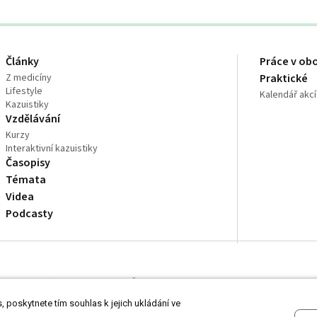
Články
Práce v ob
Z medicíny
Praktické
Lifestyle
Kalendář akcí
Kazuistiky
Vzdělávání
Kurzy
Interaktivní kazuistiky
Časopisy
Témata
Videa
Podcasty
dně odborníkům ve zdravotnictví
Čtěte prohlášení
a
Zásady zpracování osobní
 poskytnete tím souhlas k jejich ukládání ve