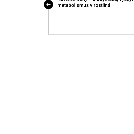
ocných látek VI.
metabolismus v rostliná
acích barevných