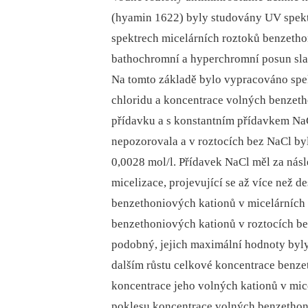
(hyamin 1622) byly studovány UV spektr
spektrech micelárních roztoků benzetho
bathochromní a hyperchromní posun sla
Na tomto základě bylo vypracováno sp
chloridu a koncentrace volných benzeth
přídavku a s konstantním přídavkem NaCl
nepozorovala a v roztocích bez NaCl b
0,0028 mol/l. Přídavek NaCl měl za nás
micelizace, projevující se až více než
benzethoniových kationů v micelárních
benzethoniových kationů v roztocích bez
podobný, jejich maximální hodnoty byly
dalším růstu celkové koncentrace benze
koncentrace jeho volných kationů v mi
poklesu koncentrace volných benzethoni