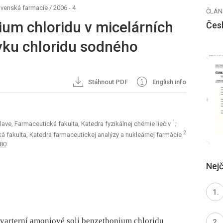
ovenská farmacie
/
2006 - 4
ČLÁN
ium chloridu v micelárních
Čes
avku chloridu sodného
Stáhnout PDF
English info
1
ave, Farmaceutická fakulta, Katedra fyzikálnej chémie liečiv
;
2
á fakulta, Katedra farmaceutickej analýzy a nukleárnej farmácie
180
Nejč
varterní amoniové soli benzethonium chloridu