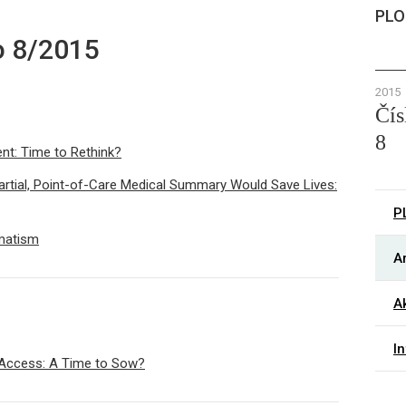
PLO
o 8/2015
2015
Čís
8
nt: Time to Rethink?
artial, Point-of-Care Medical Summary Would Save Lives:
P
gmatism
Ar
Ak
I
 Access: A Time to Sow?