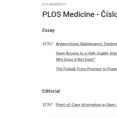
proLékárníky.cz
PLOS Medicine - Čísl
Essay
32767
Antipsychotic Maintenance Treatme
Open Access to a High-Quality, Imp
Why Does It Not Exist?
The Polypill: From Promise to Pra
Editorial
32767
Point-of-Care Information in Open