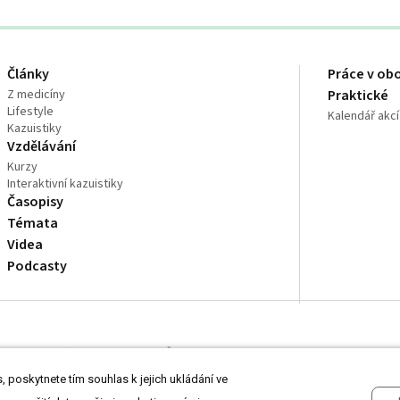
Články
Práce v ob
Z medicíny
Praktické
Lifestyle
Kalendář akcí
Kazuistiky
Vzdělávání
Kurzy
Interaktivní kazuistiky
Časopisy
Témata
Videa
Podcasty
dně odborníkům ve zdravotnictví
Čtěte prohlášení
a
Zásady zpracování osobní
 poskytnete tím souhlas k jejich ukládání ve