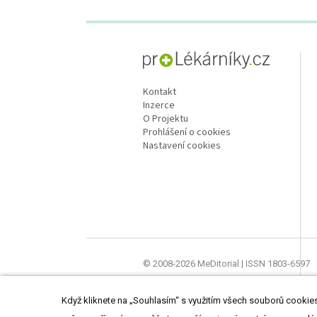
proLékaře.cz
Kontakt
Inzerce
O Projektu
Prohlášení o cookies
Nastavení cookies
© 2008-2026 MeDitorial | ISSN 1803-6597
Stránky proLékárníky.cz jsou určeny výhra
Když kliknete na „Souhlasím“ s využitím všech souborů cookies,