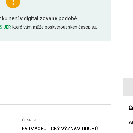
nku není v digitalizované podobě.
S JEP
, které vám může poskytnout sken časopisu.
Č
ČLÁNEK
ČLÁNE
Ar
FARMACEUTICKÝ VÝZNAM DRUHŮ
NĚKT