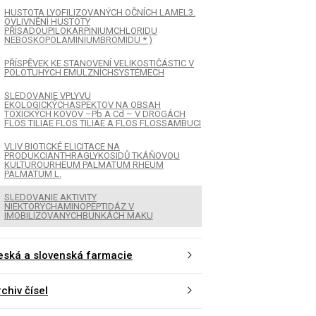
HUSTOTA LYOFILIZOVANÝCH OČNÍCH LAMEL3.
OVLIVNĚNÍ HUSTOTY
PŘÍSADOUPILOKARPINIUMCHLORIDU
NEBOSKOPOLAMINIUMBROMIDU * )
PŘÍSPĚVEK KE STANOVENÍ VELIKOSTIČÁSTIC V
POLOTUHÝCH EMULZNÍCHSYSTÉMECH
SLEDOVANIE VPLYVU
EKOLOGICKÝCHASPEKTOV NA OBSAH
TOXICKÝCH KOVOV –Pb A Cd – V DROGÁCH
FLOS TILIAE FLOS TILIAE A FLOS FLOSSAMBUCI
VLIV BIOTICKÉ ELICITACE NA
PRODUKCIANTHRAGLYKOSIDŮ TKÁŇOVOU
KULTUROURHEUM PALMATUM RHEUM
PALMATUM L.
SLEDOVANIE AKTIVITY
NIEKTORÝCHAMINOPEPTIDÁZ V
IMOBILIZOVANÝCHBUNKÁCH MAKU
eská a slovenská farmacie
K
ČLÁNEK
chiv čísel
ERÉ BĚŽNÉ
HUSTOTA LYOFILIZO