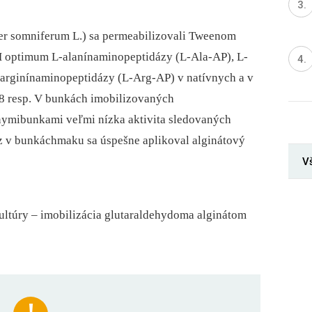
er somniferum L.) sa permeabilizovali Tweenom
pH optimum L-alanínaminopeptidázy (L-Ala-AP), L-
-arginínaminopeptidázy (L-Arg-AP) v natívnych a v
,8 resp. V bunkách imobilizovaných
vnymibunkami veľmi nízka aktivita sledovaných
z v bunkáchmaku sa úspešne aplikoval alginátový
V
ltúry –⁠ imobilizácia glutaraldehydoma alginátom