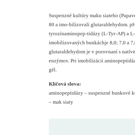
Suspenzné kultúry maku siateho (Papav
80 a imo-bilizovali glutaraldehydom. 
tyrozínaminopep-tidázy (L-Tyr-AP) a L
imobilizovaných bunkáchje 8,0; 7,0 a 7
glutaraldehydom je v porovnaní s natí
enzýmov. Pri imobilizácii aminopeptidá
gél.
Klíčová slova:
aminopeptidázy –⁠ suspenzné bunkové ku
–⁠ mak siaty