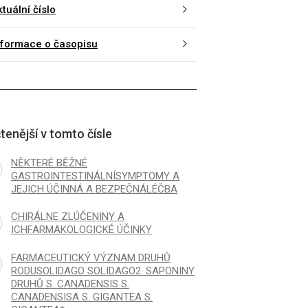
ROINTESTINÁLNÍSYMPTOMY A
OČNÍCH LAMEL3. OVL
tuální číslo
CH ÚČINNÁ A BEZPEČNÁLÉČBA
HUSTOTY
PŘÍSADOUPILOKARPI
nformace o časopisu
NEBOSKOPOLAMINIUM
tenější v tomto čísle
NĚKTERÉ BĚŽNÉ
GASTROINTESTINÁLNÍSYMPTOMY A
JEJICH ÚČINNÁ A BEZPEČNÁLÉČBA
CHIRÁLNE ZLÚČENINY A
ICHFARMAKOLOGICKÉ ÚČINKY
FARMACEUTICKÝ VÝZNAM DRUHŮ
RODUSOLIDAGO SOLIDAGO2. SAPONINY
DRUHŮ S. CANADENSIS S.
CANADENSISA S. GIGANTEA S.