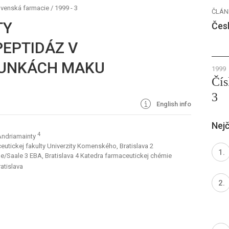
ovenská farmacie
/
1999 - 3
ČLÁN
TY
Čes
EPTIDÁZ V
BUNKÁCH MAKU
1999
Čís
3
English info
Nejč
4
 Andriamainty
ceutickej fakulty Univerzity Komenského, Bratislava 2
le/Saale 3 EBA, Bratislava 4 Katedra farmaceutickej chémie
atislava