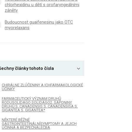
chlorhexidinu u dětí s orofaryngeálními
záněty
Budoucnost guaifenesinu jako OTC
myorelaxans
šechny články tohoto čísla
CHIRÁLNE ZLÚČENINY A ICHFARMAKOLOGICKÉ
ÚČINKY
FARMACEUTICKÝ VÝZNAM DRUHŮ
RODUSOLIDAGO SOLIDAGO2. SAPONINY
DRUHŮ S. CANADENSIS S. CANADENSISA S.
GIGANTEA S. GIGANTEA*
NĚKTERÉ BĚŽNÉ
GASTROINTESTINÁLNÍSYMPTOMY A JEJICH
ÚČINNÁ A BEZPEČNÁLÉČBA