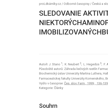
proLékárníky.cz
/
Odborné časopisy
/
Česká a sl
SLEDOVANIE AKTIVI
NIEKTORÝCHAMINOP
IMOBILIZOVANÝCH
1
2
3
Autoři: J. Stano
; K. Neubert
; L. Hegedüs
; F.
Působiště autorů: Záhrada liečivých rastlín Farma
Biochemický ústav Univerzity Martina Luthera, Hal
Farmaceutickej fakulty Univerzity Komenského, Br
Vyšlo v časopise:
Čes. slov. Farm., 1999; , 136-139
Kategorie: Články
Souhrn