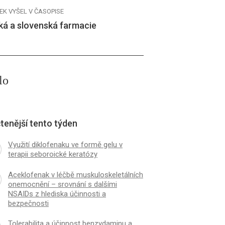
EK VYŠEL V ČASOPISE
ká a slovenská farmacie
lo
tenější tento týden
Využití diklofenaku ve formě gelu v
terapii seboroické keratózy
Aceklofenak v léčbě muskuloskeletálních
onemocnění – srovnání s dalšími
NSAIDs z hlediska účinnosti a
bezpečnosti
Tolerabilita a účinnost benzydaminu a