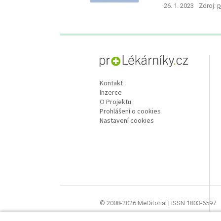
30 pacientů s tím
26. 1. 2023
Zdroj:
p
proLékaře.cz
Kontakt
Inzerce
O Projektu
Prohlášení o cookies
Nastavení cookies
© 2008-2026 MeDitorial | ISSN 1803-6597
Stránky proLékárníky.cz jsou určeny výhra