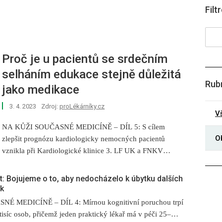
Filt
Proč je u pacientů se srdečním
selháním edukace stejně důležitá
Rub
jako medikace
3. 4. 2023
Zdroj:
proLékárníky.cz
V
NA KŮŽI SOUČASNÉ MEDICÍNĚ –⁠ DÍL 5: S cílem
O
zlepšit prognózu kardiologicky nemocných pacientů
vznikla při Kardiologické klinice 3. LF UK a FNKV
v Praze edukační poradna pro pacienty se srdečním
selháním. Ukazuje se totiž, že komunikace s pacientem
t: Bojujeme o to, aby nedocházelo k úbytku dalších
a opakovaná edukace o nezbytnosti užívání medikace
k
a dodržování režimových opatření prodlužuje život
É MEDICÍNĚ –⁠ DÍL 4: Mírnou kognitivní poruchou trpí
nemocných a zlepšuje jeho kvalitu. O zkušenostech
isíc osob, přičemž jeden praktický lékař má v péči 25–