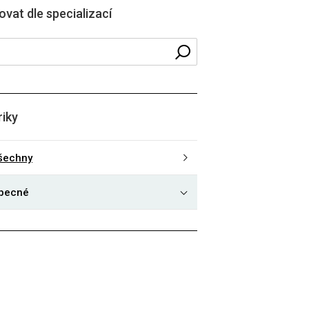
rovat dle specializací
riky
šechny
becné