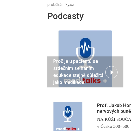
proLékárníky.cz
Podcasty
Proč je u pacientů se
srdečním selháním
edukace stejně důležitá
jako medikace
Prof. Jakub Hor
nervových buně
NA KŮŽI SOUČASN
v Česku 300–500 t