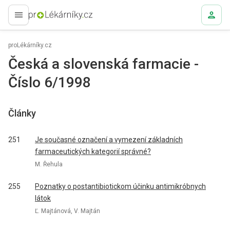
proLékaře.cz
proLékárníky.cz
Česká a slovenská farmacie -
Číslo 6/1998
Články
251
Je současné označení a vymezení základních
farmaceutických kategorií správné?
M. Řehula
255
Poznatky o postantibiotickom účinku antimikróbnych
látok
Ľ. Majtánová, V. Majtán