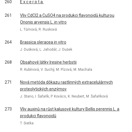
260
E x c e r p t a.
261
Vliv CdCl2 a CuSO4 na produkci flavonoidů kulturou
Ononis arvensis L. in vitro
L. Tůmová, R. Rusková
264
Brassica oleracea in vitro
J. Dušková, L. Jahodář, J. Dušek
268
Obsahové látky Iresine herbstii
R. Kubínová, V. Suchý, M. Pízová, M. Machala
271
Nová metóda dôkazu rastlinných extracelulárnych
proteolytických enzýmov
J. Stano, I. Šafařík, P. Kovács, K. Neubert, M. Šafaříková
273
Vliv auxinů na růst kalusové kultury Bellis perennis L. a
produkci flavonoidů
T. Siatka