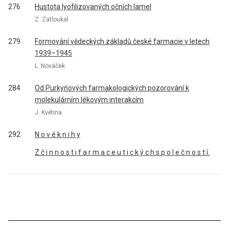
276
Hustota lyofilizovaných očních lamel
Z. Zatloukal
279
Formování vědeckých základů české farmacie v letech
1939–1945
L. Nováček
284
Od Purkyňových farmakologických pozorování k
molekulárním lékovým interakcím
J. Květina
292
N o v é k n i h y
Z č i n n o s t i f a r m a c e u t i c k ý c h s p o l e č n o s t í.