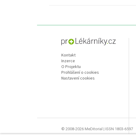
proLékaře.cz
Kontakt
Inzerce
O Projektu
Prohlášení o cookies
Nastavení cookies
© 2008-2026 MeDitorial | ISSN 1803-6597
Stránky proLékárníky.cz jsou určeny výhra