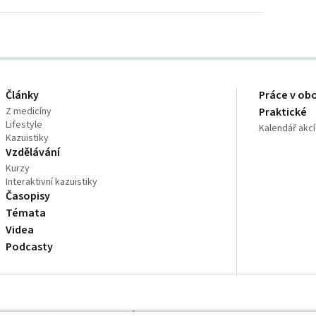
Články
Práce v ob
Z medicíny
Praktické
Lifestyle
Kalendář akcí
Kazuistiky
Vzdělávání
Kurzy
Interaktivní kazuistiky
Časopisy
Témata
Videa
Podcasty
dně odborníkům ve zdravotnictví
Čtěte prohlášení
a
Zásady zpracování osobní