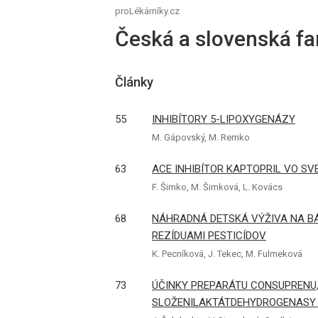
proLékárníky.cz
Česká a slovenská fa
Články
55
INHIBÍTORY 5-LIPOXYGENÁZY
M. Gápovský, M. Remko
63
ACE INHIBÍTOR KAPTOPRIL VO SV
F. Šimko, M. Šimková, L. Kovács
68
NÁHRADNÁ DETSKÁ VÝŽIVA NA BÁ
REZÍDUAMI PESTICÍDOV
K. Pecníková, J. Tekec, M. Fulmeková
73
ÚČINKY PREPARÁTU CONSUPRENU,
SLOŽENILAKTÁTDEHYDROGENASY 