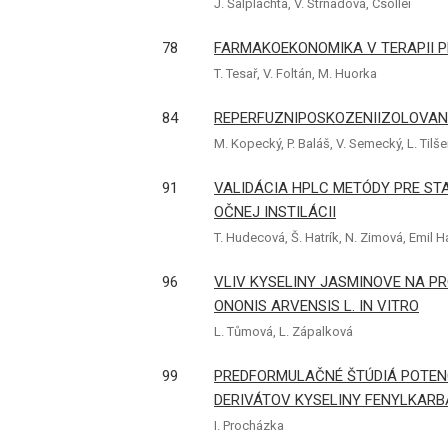
J. Šalplachta, V. Strnadová, Csollei
78
FARMAKOEKONOMIKA V TERAPII 
T. Tesař, V. Foltán, M. Huorka
84
REPERFUZNIPOSKOZENIIZOLOVAN
M. Kopecký, P. Baláš, V. Semecký, L. Tilše
91
VALIDÁCIA HPLC METÓDY PRE ST
OČNEJ INSTILÁCII
T. Hudecová, Š. Hatrík, N. Zimová, Emil 
96
VLIV KYSELINY JASMINOVE NA PR
ONONIS ARVENSIS L. IN VITRO
L. Tůmová, L. Zápalková
99
PREDFORMULAČNÉ ŠTÚDIÁ POTEN
DERIVÁTOV KYSELINY FENYLKAR
I. Procházka