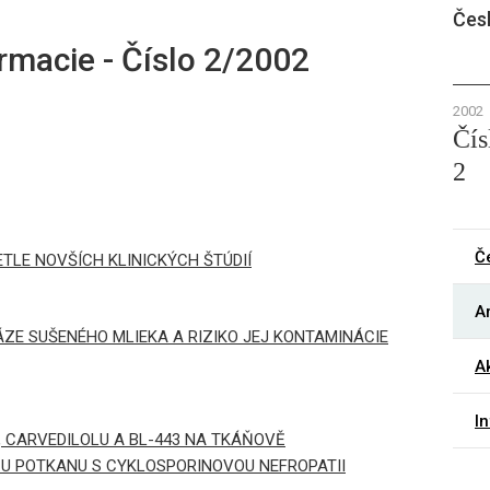
Čes
rmacie - Číslo 2/2002
2002
Čís
2
Č
ETLE NOVŠÍCH KLINICKÝCH ŠTÚDIÍ
Ar
ZE SUŠENÉHO MLIEKA A RIZIKO JEJ KONTAMINÁCIE
Ak
I
 CARVEDILOLU A BL-443 NA TKÁŇOVĚ
U POTKANU S CYKLOSPORINOVOU NEFROPATII