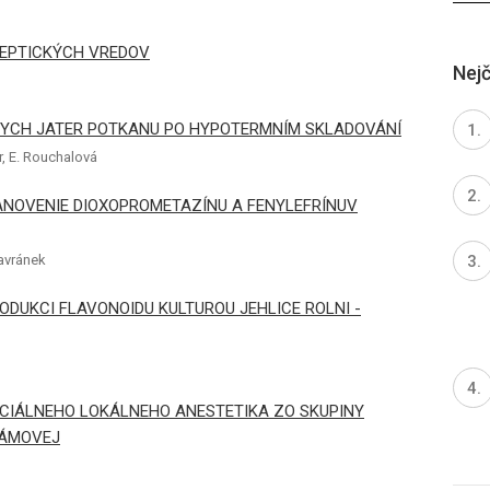
PEPTICKÝCH VREDOV
Nejč
YCH JATER POTKANU PO HYPOTERMNÍM SKLADOVÁNÍ
r, E. Rouchalová
ANOVENIE DIOXOPROMETAZÍNU A FENYLEFRÍNUV
Havránek
ODUKCI FLAVONOIDU KULTUROU JEHLICE ROLNI -
CIÁLNEHO LOKÁLNEHO ANESTETIKA ZO SKUPINY
BÁMOVEJ