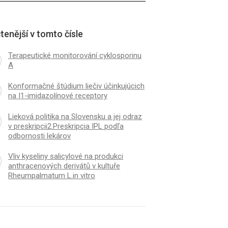
tenější v tomto čísle
Terapeutické monitorování cyklosporinu
A
Konformačné štúdium liečiv účinkujúcich
na I1-imidazolínové receptory
Lieková politika na Slovensku a jej odraz
v preskripcii2.Preskripcia IPL podľa
odbornosti lekárov
Vliv kyseliny salicylové na produkci
anthracenových derivátů v kultuře
Rheumpalmatum L.in vitro