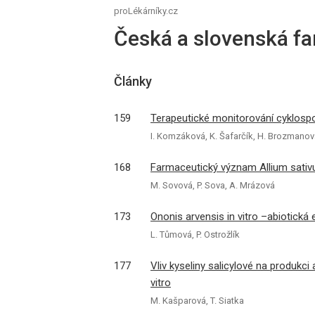
proLékárníky.cz
Česká a slovenská fa
Články
159
Terapeutické monitorování cyklosp
I. Komzáková, K. Šafarčík, H. Brozmano
168
Farmaceutický význam Allium sativum
M. Sovová, P. Sova, A. Mrázová
173
Ononis arvensis in vitro –abiotická e
L. Tůmová, P. Ostrožlík
177
Vliv kyseliny salicylové na produkc
vitro
M. Kašparová, T. Siatka