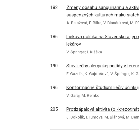
182
Zmeny obsahu sanguinarínu a aktivi
suspenzných kultúrach maku siate
A. Balažová, F. Bilka, V. Blanáriková, M. 
186
Lieková politika na Slovensku a jej 
lekárov
V. Špringer, I. Kišška
190
Stav liečby alergickej rinitídy v te
F. Gazdík, K. Gajdošová, V. Špringer, K. 
196
Konformačné štúdium liečiv účinkuj
V. Garaj, M. Remko
205
Protizápalová aktivita (o -krezot
J. Sokolík, I. Tumová, M. Bláhová, M. Ber