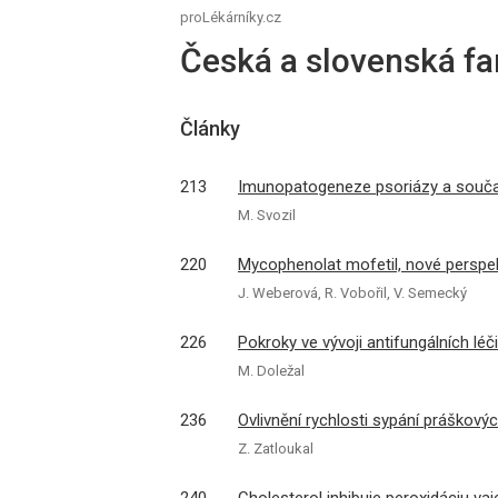
proLékárníky.cz
Česká a slovenská fa
Články
213
Imunopatogeneze psoriázy a souča
M. Svozil
220
Mycophenolat mofetil, nové perspe
J. Weberová, R. Vobořil, V. Semecký
226
Pokroky ve vývoji antifungálních léč
M. Doležal
236
Ovlivnění rychlosti sypání práškový
Z. Zatloukal