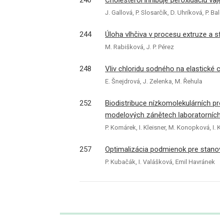
240
Cholesterol inhibuje peroxidáciu v
J. Gallová, P. Slosarčík, D. Uhríková, P. Ba
244
Úloha vlhčiva v procesu extruze a 
M. Rabišková, J. P. Pérez
248
Vliv chloridu sodného na elastické 
E. Šnejdrová, J. Zelenka, M. Řehula
252
Biodistribuce nízkomolekulárních 
modelových zánětech laboratorních
P. Komárek, I. Kleisner, M. Konopková, I
257
Optimalizácia podmienok pre stano
P. Kubačák, I. Valášková, Emil Havránek