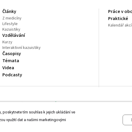
Články
Práce v ob
Z medicíny
Praktické
Lifestyle
Kalendář akcí
Kazuistiky
Vzdělávání
Kurzy
Interaktivní kazuistiky
Časopisy
Témata
Videa
Podcasty
dně odborníkům ve zdravotnictví
Čtěte prohlášení
a
Zásady zpracování osobní
 poskytnete tím souhlas k jejich ukládání ve
zou využití dat a našimi marketingovými