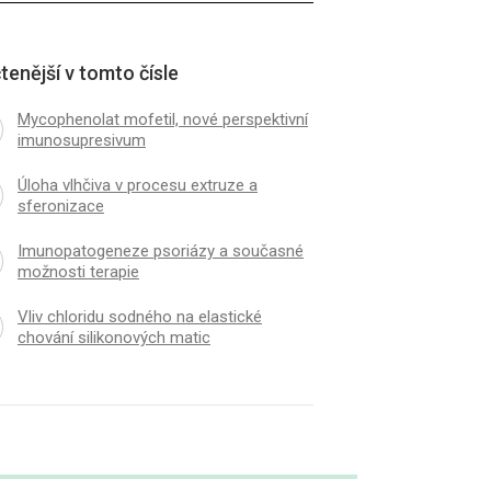
tenější v tomto čísle
Mycophenolat mofetil, nové perspektivní
imunosupresivum
Úloha vlhčiva v procesu extruze a
sferonizace
Imunopatogeneze psoriázy a současné
možnosti terapie
Vliv chloridu sodného na elastické
chování silikonových matic