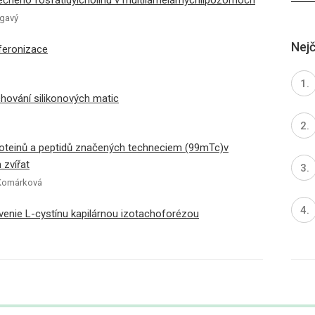
aječného fosfatidylcholínu v multilamelárnychlipozómoch
lgavý
Nejč
sferonizace
chování silikonových matic
proteinů a peptidů značených techneciem (99mTc)v
 zvířat
. Komárková
venie L-cystínu kapilárnou izotachoforézou