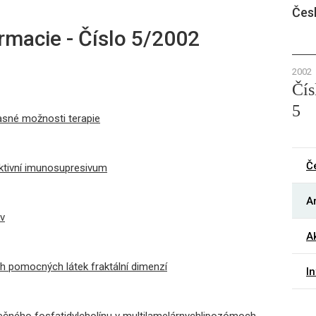
Čes
rmacie - Číslo 5/2002
2002
Čís
5
sné možnosti terapie
Č
ktivní imunosupresivum
Ar
iv
Ak
ch pomocných látek fraktální dimenzí
I