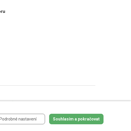
oru
ch údajů
.
Podrobné nastavení
Souhlasím a pokračovat