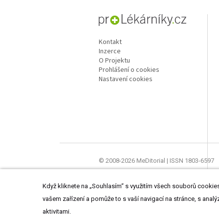
proLékaře.cz
Kontakt
Inzerce
O Projektu
Prohlášení o cookies
Nastavení cookies
© 2008-2026 MeDitorial | ISSN 1803-6597
Stránky proLékárníky.cz jsou určeny výhra
Když kliknete na „Souhlasím“ s využitím všech souborů cookies,
vašem zařízení a pomůže to s vaší navigací na stránce, s analý
aktivitami.