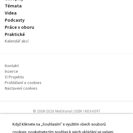
Témata
Videa
Podcasty
Práce v oboru
Praktické
Kalendář akcí
Kontakt
Inzerce
O Projektu
Prohlášení o cookies
Nastavení cookies
© 2008-2026 MeDitorial | ISSN 1803-6597
Stránky proLékárníky.cz jsou určeny výhradně odborníkům ve zdravotnictví
Čtěte prohlášení
a
Zásady zpracování osobních údajů
.
Když kliknete na „Souhlasím“ s využitím všech souborů
cookies, poskytnete tím souhlas k jejich ukládání ve vašem