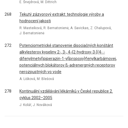
E. Šnejdrová, M. Dittrich
268
Tekutý zázvorový extrakt: technologie výroby a
hodnocení jakosti
R. Masteiková, R. Bernatonienė, A. Savickas, Z. Chalupová,
J. Bernatonienė
272
Potenciometrické stanovenie disociačných konštánt
alkylesterov kyseliny 2-, 3-, 4-{2-hydroxy-3-[(4- -
difenylmetyl)piperazin-1-yl]propoxy}fenylkarbámovej,
potenciálnych blokátorov ß-adrenergných receptorov
nerozpustných vo vode
A. Lišková, M. Blešová
278
Kontinuální vzdělávání lékárníků v České republice 2.
cyklus 2002–2005
J. Kolář, J. Nováková