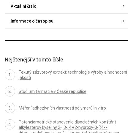
Aktuální číslo
Informace o časopisu
Nejčtenější v tomto čísle
Tekutý zázvorový extrakt: technologie výroby a hodnocení
jakosti
Studium farmacie v České republice
Měření adhezivních vlastností polymerů in vitro
Potenciometrické stanovenie disociačných konštánt
alkylesterov kyseliny 2-, 3-, 4-{2-hydroxy-3-[(4- -
difenylmetyl)piperazin-1-yl]propoxy}fenylkarbámovej,