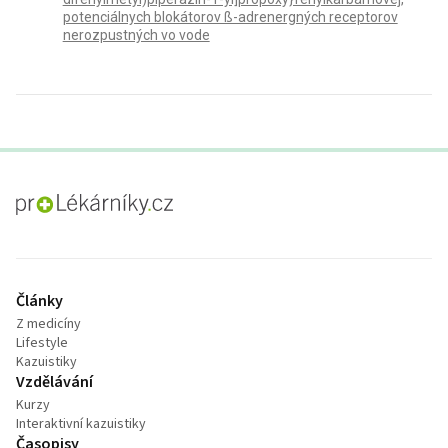
potenciálnych blokátorov ß-adrenergných receptorov
nerozpustných vo vode
proLékaře.cz
Články
Z medicíny
Lifestyle
Kazuistiky
Vzdělávání
Kurzy
Interaktivní kazuistiky
Časopisy