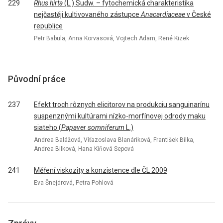
229
Rhus hirta
(L.) Sudw. – fytochemická charakteristika
nejčastěji kultivovaného zástupce
Anacardiaceae
v České
republice
Petr Babula, Anna Korvasová, Vojtech Adam, René Kizek
Původní práce
237
Efekt troch rôznych elicitorov na produkciu sanguinarínu
suspenznými kultúrami nízko-morfínovej odrody maku
siateho (
Papaver somniferum
L.)
Andrea Balážová, Víťazoslava Blanáriková, František Bilka,
Andrea Bilková, Hana Kiňová Sepová
241
Měření viskozity a konzistence dle ČL 2009
Eva Šnejdrová, Petra Pohlová