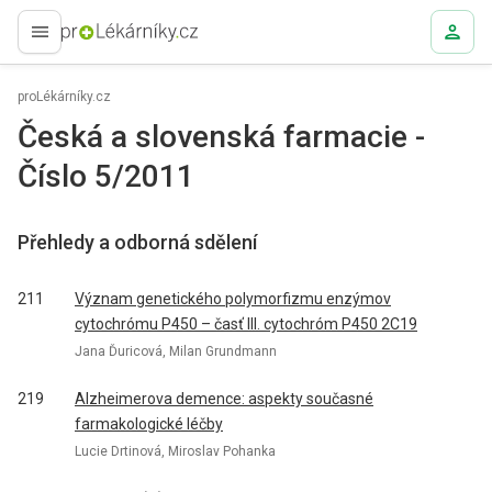
proLékaře.cz
proLékárníky.cz
Česká a slovenská farmacie -
Číslo 5/2011
Přehledy a odborná sdělení
211
Význam genetického polymorfizmu enzýmov
cytochrómu P450 – časť III. cytochróm P450 2C19
Jana Ďuricová, Milan Grundmann
219
Alzheimerova demence: aspekty současné
farmakologické léčby
Lucie Drtinová, Miroslav Pohanka