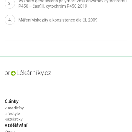
Význam genetického polymorfizmu enzýmov cytochrómu
P450 – časť III. cytochróm P450 2C19
Měření viskozity a konzistence dle ČL 2009
proLékaře.cz
Články
Z medicíny
Lifestyle
Kazuistiky
Vzdělávání
Kurzy