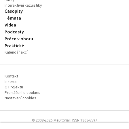
Interaktivní kazuistiky
Časopisy
Témata
Videa
Podcasty
Práce v oboru
Praktické
Kalendář akcí
Kontakt
Inzerce
O Projektu
Prohlášení o cookies
Nastavení cookies
© 2008-2026 MeDitorial | ISSN 1803-6597
Stránky proLékárníky.cz jsou určeny výhradně odborníkům ve zdravotnictví