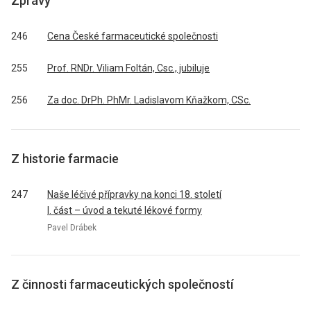
Zprávy
246
Cena České farmaceutické společnosti
255
Prof. RNDr. Viliam Foltán, Csc., jubiluje
256
Za doc. DrPh. PhMr. Ladislavom Kňažkom, CSc.
Z historie farmacie
247
Naše léčivé přípravky na konci 18. století
I. část – úvod a tekuté lékové formy
Pavel Drábek
Z činnosti farmaceutických společností