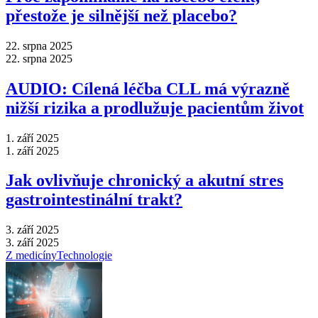
přestože je silnější než placebo?
22. srpna 2025
22. srpna 2025
AUDIO: Cílená léčba CLL má výrazně
nižší rizika a prodlužuje pacientům život
1. září 2025
1. září 2025
Jak ovlivňuje chronický a akutní stres
gastrointestinální trakt?
3. září 2025
3. září 2025
Z medicíny
Technologie