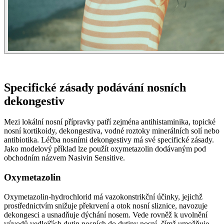
Specifické zásady podávání nosních
dekongestiv
Mezi lokální nosní přípravky patří zejména antihistaminika, topické
nosní kortikoidy, dekongestiva, vodné roztoky minerálních solí nebo
antibiotika. Léčba nosními dekongestivy má své specifické zásady.
Jako modelový příklad lze použít oxymetazolin dodávaným pod
obchodním názvem Nasivin Sensitive.
Oxymetazolin
Oxymetazolin-hydrochlorid má vazokonstrikční účinky, jejichž
prostřednictvím snižuje překrvení a otok nosní sliznice, navozuje
dekongesci a usnadňuje dýchání nosem. Vede rovněž k uvolnění
vývodů vedlejších dutin nosních do dutiny nosní, čímž umožňuje