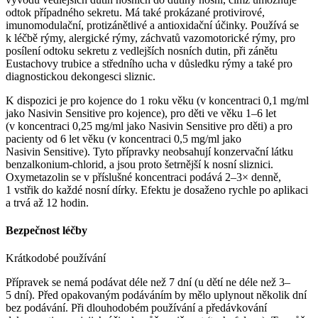
odtok případného sekretu. Má také prokázané protivirové,
imunomodulační, protizánětlivé a antioxidační účinky. Používá se
k léčbě rýmy, alergické rýmy, záchvatů vazomotorické rýmy, pro
posílení odtoku sekretu z vedlejších nosních dutin, při zánětu
Eustachovy trubice a středního ucha v důsledku rýmy a také pro
diagnostickou dekongesci sliznic.
K dispozici je pro kojence do 1 roku věku (v koncentraci 0,1 mg⁠/⁠ml
jako Nasivin Sensitive pro kojence), pro děti ve věku 1–6 let
(v koncentraci 0,25 mg⁠/⁠ml jako Nasivin Sensitive pro děti) a pro
pacienty od 6 let věku (v koncentraci 0,5 mg⁠/⁠ml jako
Nasivin Sensitive). Tyto přípravky neobsahují konzervační látku
benzalkonium-chlorid, a jsou proto šetrnější k nosní sliznici.
Oxymetazolin se v příslušné koncentraci podává 2–3× denně,
1 vstřik do každé nosní dírky. Efektu je dosaženo rychle po aplikaci
a trvá až 12 hodin.
Bezpečnost léčby
Krátkodobé používání
Přípravek se nemá podávat déle než 7 dní (u dětí ne déle než 3–
5 dní). Před opakovaným podáváním by mělo uplynout několik dní
bez podávání. Při dlouhodobém používání a předávkování