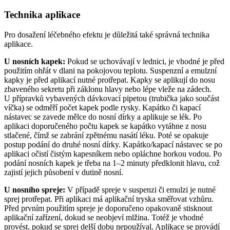
Technika aplikace
Pro dosažení léčebného efektu je důležitá také správná technika
aplikace.
U nosních kapek:
Pokud se uchovávají v lednici, je vhodné je před
použitím ohřát v dlani na pokojovou teplotu. Suspenzní a emulzní
kapky je před aplikací nutné protřepat. Kapky se aplikují do nosu
zbaveného sekretu při záklonu hlavy nebo lépe vleže na zádech.
U přípravků vybavených dávkovací pipetou (trubička jako součást
víčka) se odměří počet kapek podle rysky. Kapátko či kapací
nástavec se zavede mělce do nosní dírky a aplikuje se lék. Po
aplikaci doporučeného počtu kapek se kapátko vytáhne z nosu
stlačené, čímž se zabrání zpětnému nasátí léku. Poté se opakuje
postup podání do druhé nosní dírky. Kapátko/kapací nástavec se po
aplikaci očistí čistým kapesníkem nebo opláchne horkou vodou. Po
podání nosních kapek je třeba na 1–2 minuty předklonit hlavu, což
zajistí jejich působení v dutině nosní.
U nosního spreje:
V případě spreje v suspenzi či emulzi je nutné
sprej protřepat. Při aplikaci má aplikační tryska směřovat vzhůru.
Před prvním použitím spreje je doporučeno opakovaně stisknout
aplikační zařízení, dokud se neobjeví mlžina. Totéž je vhodné
provést, pokud se sprej delší dobu nepoužíval. Aplikace se provádí