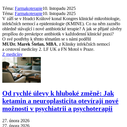
Téma:
Farmakoterapie
10. listopadu 2025
Téma:
Farmakoterapie
10. listopadu 2025
V září se v Hradci Králové konal Kongres klinické mikrobiologie,
infekčních nemocí a epidemiologie (KMINE). Co na něm zaznělo
ohledně stávající i nové antibiotické terapie? A jak se přijaté závěry
propíšou do preskripce antibiotik v každodenní klinické praxi?
O své postřehy k těmto tématům se s námi podělil
MUDr. Marek Štefan, MBA
, z Kliniky infekčních nemocí
a cestovní medicíny 2. LF UK a FN Motol v Praze.
Z medicíny
Od rychlé úlevy k hluboké změně: Jak
ketamin a neuroplasticita otevírají nové
možnosti v psychiatrii a psychoterapii
27. února 2026
27. února 2026