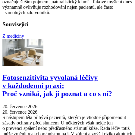
označuje širším pojmem „naturalistický klam“. Takové myšlení dnes
významně ovlivňuje rozhodování nejen pacientů, ale často
i samotných zdravotníků.
Související
Z medicíny
Fotosenzitivita vyvolaná léčivy
v každodenní praxi:
Proč vzniká, jak ji poznat a co s ní?
20. července 2026
20. července 2026
S nástupem léta přibývá pacientů, kterým je vhodné připomenout
zásady ochrany před sluncem. U některých však nejde jen
o prevenci spálení nebo předčasného stárnutí kůže. Řada léčiv totiž
může změnit reakci organismu na UV záření a zvýšit riziko akutních