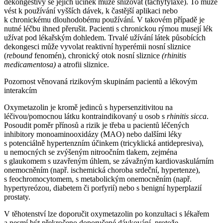
dekongestivy se jejich účinek může snižovat (tachyfylaxe). To může
vést k používání vyšších dávek, k častější aplikaci nebo
k chronickému dlouhodobému používání. V takovém případě je
nutné léčbu ihned přerušit. Pacienti s chronickou rýmou musejí lék
užívat pod lékařským dohledem. Trvalé užívání látek působících
dekongesci může vyvolat reaktivní hyperémii nosní sliznice
(
rebound
fenomén), chronický otok nosní sliznice
(rhinitis
medicamentosa)
a atrofii sliznice.
Pozornost věnovaná rizikovým skupinám pacientů a lékovým
interakcím
Oxymetazolin je kromě jedinců s hypersenzitivitou na
léčivou/pomocnou látku kontraindikovaný u osob s
rhinitis sicca
.
Posoudit poměr přínosů a rizik je třeba u pacientů léčených
inhibitory monoaminooxidázy (MAO) nebo dalšími léky
s potenciálně hypertenzním účinkem (tricyklická antidepresiva),
u nemocných se zvýšeným nitroočním tlakem, zejména
s glaukomem s uzavřeným úhlem, se závažným kardiovaskulárním
onemocněním (např. ischemická choroba srdeční, hypertenze),
s feochromocytomem, s metabolickým onemocněním (např.
hypertyreózou, diabetem či porfyrií) nebo s benigní hyperplazií
prostaty.
V těhotenství lze doporučit oxymetazolin po konzultaci s lékařem
a nesmí být překročeno doporučené dávkování, protože