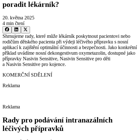
poradit lékárník?
20. května 2025
4 min čtení
Shrnujeme rady, které může lékárník poskytnout pacientovi nebo
rodičům dětského pacienta při výdeji léčivého přípravku s nosní
aplikací k zajištění optimální účinnosti a bezpečnosti. Jako konkrétní
příklad uvádíme nosní dekongestivum oxymetazolin, dostupné jako
přípravky Nasivin Sensitive, Nasivin Sensitive pro děti
a Nasivin Sensitive pro kojence.
KOMERČNÍ SDĚLENÍ
Reklama
Reklama
Rady pro podávání intranazálních
léčivých přípravků