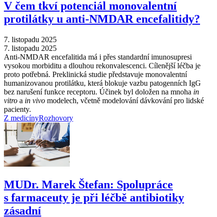
V čem tkví potenciál monovalentní
protilátky u anti-NMDAR encefalitidy?
7. listopadu 2025
7. listopadu 2025
Anti-NMDAR encefalitida má i přes standardní imunosupresi
vysokou morbiditu a dlouhou rekonvalescenci. Cílenější léčba je
proto potřebná. Preklinická studie představuje monovalentní
humanizovanou protilátku, která blokuje vazbu patogenních IgG
bez narušení funkce receptoru. Účinek byl doložen na mnoha
in
vitro
a
in vivo
modelech, včetně modelování dávkování pro lidské
pacienty.
Z medicíny
Rozhovory
MUDr. Marek Štefan: Spolupráce
s farmaceuty je při léčbě antibiotiky
zásadní