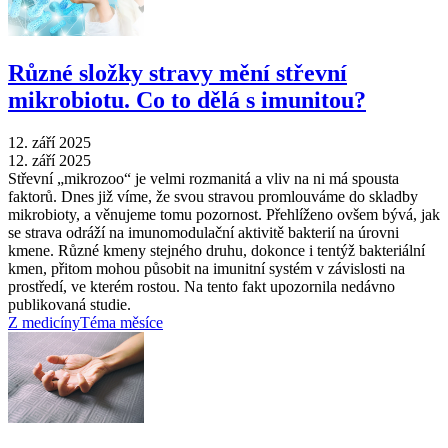
Různé složky stravy mění střevní
mikrobiotu. Co to dělá s imunitou?
12. září 2025
12. září 2025
Střevní „mikrozoo“ je velmi rozmanitá a vliv na ni má spousta
faktorů. Dnes již víme, že svou stravou promlouváme do skladby
mikrobioty, a věnujeme tomu pozornost. Přehlíženo ovšem bývá, jak
se strava odráží na imunomodulační aktivitě bakterií na úrovni
kmene. Různé kmeny stejného druhu, dokonce i tentýž bakteriální
kmen, přitom mohou působit na imunitní systém v závislosti na
prostředí, ve kterém rostou. Na tento fakt upozornila nedávno
publikovaná studie.
Z medicíny
Téma měsíce