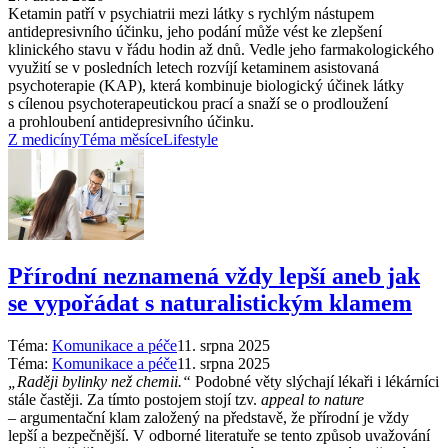
Ketamin patří v psychiatrii mezi látky s rychlým nástupem
antidepresivního účinku, jeho podání může vést ke zlepšení
klinického stavu v řádu hodin až dnů. Vedle jeho farmakologického
využití se v posledních letech rozvíjí ketaminem asistovaná
psychoterapie (KAP), která kombinuje biologický účinek látky
s cílenou psychoterapeutickou prací a snaží se o prodloužení
a prohloubení antidepresivního účinku.
Z medicíny
Téma měsíce
Lifestyle
Přírodní neznamená vždy lepší aneb jak
se vypořádat s naturalistickým klamem
Téma:
Komunikace a péče
11. srpna 2025
Téma:
Komunikace a péče
11. srpna 2025
„Raději bylinky než chemii.“
Podobné věty slýchají lékaři i lékárníci
stále častěji. Za tímto postojem stojí tzv.
appeal to nature
–⁠ argumentační klam založený na představě, že přírodní je vždy
lepší a bezpečnější. V odborné literatuře se tento způsob uvažování