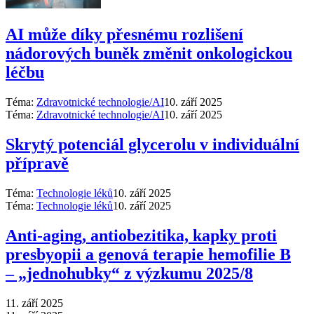
AI může díky přesnému rozlišení
nádorových buněk změnit onkologickou
léčbu
Téma:
Zdravotnické technologie/AI
10. září 2025
Téma:
Zdravotnické technologie/AI
10. září 2025
Skrytý potenciál glycerolu v individuální
přípravě
Téma:
Technologie léků
10. září 2025
Téma:
Technologie léků
10. září 2025
Anti‑aging, antiobezitika, kapky proti
presbyopii a genová terapie hemofilie B
–⁠ „jednohubky“ z výzkumu 2025/8
11. září 2025