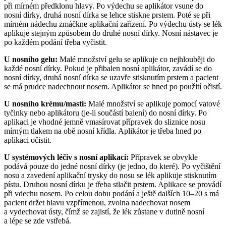
při mírném předklonu hlavy. Po výdechu se aplikátor vsune do
nosní dírky, druhá nosní dírka se lehce stiskne prstem. Poté se při
mírném nádechu zmáčkne aplikační zařízení. Po výdechu ústy se lék
aplikuje stejným způsobem do druhé nosní dírky. Nosní nástavec je
po každém podání třeba vyčistit.
U nosního gelu:
Malé množství gelu se aplikuje co nejhlouběji do
každé nosní dírky. Pokud je přibalen nosní aplikátor, zavádí se do
nosní dírky, druhá nosní dírka se uzavře stisknutím prstem a pacient
se má prudce nadechnout nosem. Aplikátor se hned po použití očistí.
U nosního krému/masti:
Malé množství se aplikuje pomocí vatové
tyčinky nebo aplikátoru (je-li součástí balení) do nosní dírky. Po
aplikaci je vhodné jemně vmasírovat přípravek do sliznice nosu
mírným tlakem na obě nosní křídla. Aplikátor je třeba hned po
aplikaci očistit.
U systémových léčiv s nosní aplikací:
Přípravek se obvykle
podává pouze do jedné nosní dírky (je jedno, do které). Po vyčištění
nosu a zavedení aplikační trysky do nosu se lék aplikuje stisknutím
pístu. Druhou nosní dírku je třeba stlačit prstem. Aplikace se provádí
při vdechu nosem. Po celou dobu podání a ještě dalších 10–20 s má
pacient držet hlavu vzpřímenou, zvolna nadechovat nosem
a vydechovat ústy, čímž se zajistí, že lék zůstane v dutině nosní
a lépe se zde vstřebá.