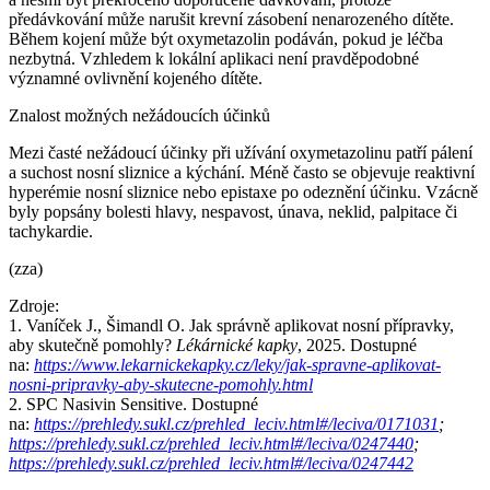
předávkování může narušit krevní zásobení nenarozeného dítěte.
Během kojení může být oxymetazolin podáván, pokud je léčba
nezbytná. Vzhledem k lokální aplikaci není pravděpodobné
významné ovlivnění kojeného dítěte.
Znalost možných nežádoucích účinků
Mezi časté nežádoucí účinky při užívání oxymetazolinu patří pálení
a suchost nosní sliznice a kýchání. Méně často se objevuje reaktivní
hyperémie nosní sliznice nebo epistaxe po odeznění účinku. Vzácně
byly popsány bolesti hlavy, nespavost, únava, neklid, palpitace či
tachykardie.
(zza)
Zdroje:
1. Vaníček J., Šimandl O. Jak správně aplikovat nosní přípravky,
aby skutečně pomohly?
Lékárnické kapky
, 2025. Dostupné
na:
https://www.lekarnickekapky.cz/leky/jak-spravne-aplikovat-
nosni-pripravky-aby-skutecne-pomohly.html
2. SPC Nasivin Sensitive. Dostupné
na:
https://prehledy.sukl.cz/prehled_leciv.html#/leciva/0171031
;
https://prehledy.sukl.cz/prehled_leciv.html#/leciva/0247440
;
https://prehledy.sukl.cz/prehled_leciv.html#/leciva/0247442