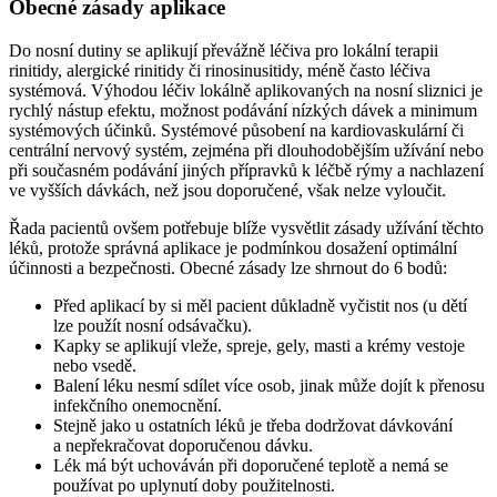
Obecné zásady aplikace
Do nosní dutiny se aplikují převážně léčiva pro lokální terapii
rinitidy, alergické rinitidy či rinosinusitidy, méně často léčiva
systémová. Výhodou léčiv lokálně aplikovaných na nosní sliznici je
rychlý nástup efektu, možnost podávání nízkých dávek a minimum
systémových účinků. Systémové působení na kardiovaskulární či
centrální nervový systém, zejména při dlouhodobějším užívání nebo
při současném podávání jiných přípravků k léčbě rýmy a nachlazení
ve vyšších dávkách, než jsou doporučené, však nelze vyloučit.
Řada pacientů ovšem potřebuje blíže vysvětlit zásady užívání těchto
léků, protože správná aplikace je podmínkou dosažení optimální
účinnosti a bezpečnosti. Obecné zásady lze shrnout do 6 bodů:
Před aplikací by si měl pacient důkladně vyčistit nos (u dětí
lze použít nosní odsávačku).
Kapky se aplikují vleže, spreje, gely, masti a krémy vestoje
nebo vsedě.
Balení léku nesmí sdílet více osob, jinak může dojít k přenosu
infekčního onemocnění.
Stejně jako u ostatních léků je třeba dodržovat dávkování
a nepřekračovat doporučenou dávku.
Lék má být uchováván při doporučené teplotě a nemá se
používat po uplynutí doby použitelnosti.