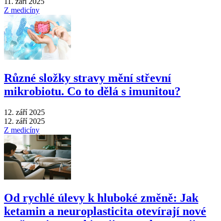
11. září 2025
Z medicíny
Různé složky stravy mění střevní
mikrobiotu. Co to dělá s imunitou?
12. září 2025
12. září 2025
Z medicíny
Od rychlé úlevy k hluboké změně: Jak
ketamin a neuroplasticita otevírají nové