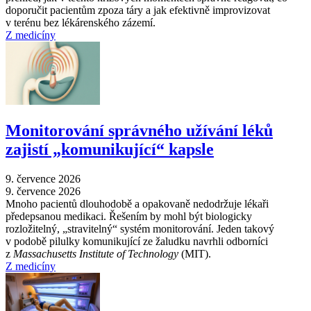
doporučit pacientům zpoza táry a jak efektivně improvizovat
v terénu bez lékárenského zázemí.
Z medicíny
Monitorování správného užívání léků
zajistí „komunikující“ kapsle
9. července 2026
9. července 2026
Mnoho pacientů dlouhodobě a opakovaně nedodržuje lékaři
předepsanou medikaci. Řešením by mohl být biologicky
rozložitelný, „stravitelný“ systém monitorování. Jeden takový
v podobě pilulky komunikující ze žaludku navrhli odborníci
z
Massachusetts Institute of Technology
(MIT).
Z medicíny