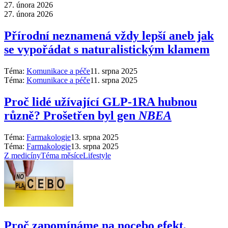
27. února 2026
27. února 2026
Přírodní neznamená vždy lepší aneb jak
se vypořádat s naturalistickým klamem
Téma:
Komunikace a péče
11. srpna 2025
Téma:
Komunikace a péče
11. srpna 2025
Proč lidé užívající GLP-1RA hubnou
různě? Prošetřen byl gen
NBEA
Téma:
Farmakologie
13. srpna 2025
Téma:
Farmakologie
13. srpna 2025
Z medicíny
Téma měsíce
Lifestyle
Proč zapomínáme na nocebo efekt,