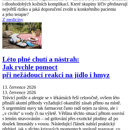
i dlouhodobých kožních komplikací. Které skupiny léčiv představují
největší riziko a jaká doporučení zvolit u konkrétního pacienta
a jeho terapie?
Z medicíny
Léto plné chutí a nástrah:
Jak rychle pomoct
při nežádoucí reakci na jídlo i hmyz
13. července 2026
13. července 2026
Trávicí potíže a alergie se v lékárnách řeší celoročně, ovšem léto
přináší akutní příhody vyžadující okamžitý zásah přímo na místě.
S urgentními stavy tak farmaceut často radí nejen za tárou, ale i
„v civilu“ u vody či na výletě. Většina těchto situací přitom souvisí
s letním stravováním –⁠ od grilování přes exotické plodiny až po
doušek limonády s vosou. Následující článek nabízí praktický
přehled, jak v těchto krizových momentech správně reagovat, co