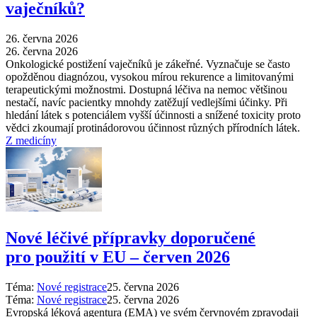
vaječníků?
26. června 2026
26. června 2026
Onkologické postižení vaječníků je zákeřné. Vyznačuje se často
opožděnou diagnózou, vysokou mírou rekurence a limitovanými
terapeutickými možnostmi. Dostupná léčiva na nemoc většinou
nestačí, navíc pacientky mnohdy zatěžují vedlejšími účinky. Při
hledání látek s potenciálem vyšší účinnosti a snížené toxicity proto
vědci zkoumají protinádorovou účinnost různých přírodních látek.
Z medicíny
Nové léčivé přípravky doporučené
pro použití v EU –⁠ červen 2026
Téma:
Nové registrace
25. června 2026
Téma:
Nové registrace
25. června 2026
Evropská léková agentura (EMA) ve svém červnovém zpravodaji