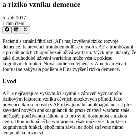
a riziko vzniku demence
5. září 2017
1 min čtení
Pacienti s atriální fibrilací (AF) mají zvýšené riziko rozvoje
demence. K prevenci tromboembolií se u osob s AF a trombózami
a po náhradách chlopní běžně užívá warfarin. Výzkumy ukázaly, že
také dlouhodobé užívání warfarinu může vést k poklesu
kognitivních funkcí. Nová studie zveřejněná v American Heart
Journal se zabývala podílem AF na zvýšení rizika demence.
Úvod
AF je nejčastěji se vyskytující arytmií a zároveň významným
rizikovým faktorem vzniku cévních mozkových příhod. Jako
prevence iktu se u osob s AF užívají orální antikoagulancia. I přes
zavedení nových antikoagulancií do praxe zůstává warfarin stále
nejčastěji používanou látkou, a to pro svoji dostupnost a nízkou
cenu. Dlouhodobá léčba warfarinem však může vést k poklesu
kognitivních funkcí, jehož míra závisí na době strávené mimo
terapeutické rozmezí.