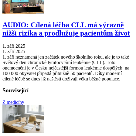
AUDIO: Cílená léčba CLL má výrazně
nižší rizika a prodlužuje pacientům život
1. září 2025
1. září 2025
1. září neznamená jen začátek nového školního roku, ale je to také
Světový den chronické lymfocytární leukémie (CLL). Toto
onemocnění je v Česku nejčastější formou leukémie dospělých, na
100 000 obyvatel připadá přibližně 50 pacientů. Díky moderní
cílené léčbě se dnes již naštěstí dožívají věku běžné populace.
Související
Z medicíny