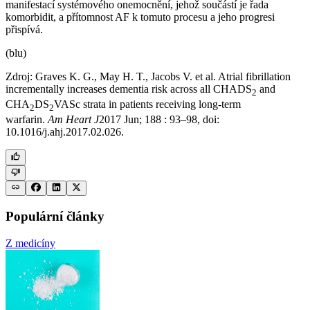
manifestací systémového onemocnění, jehož součástí je řada
komorbidit, a přítomnost AF k tomuto procesu a jeho progresi
přispívá.
(blu)
Zdroj: Graves K. G., May H. T., Jacobs V. et al. Atrial fibrillation
incrementally increases dementia risk across all CHADS
and
2
CHA
DS
VASc strata in patients receiving long-term
2
2
warfarin.
Am Heart J
2017 Jun; 188 : 93–98, doi:
10.1016/j.ahj.2017.02.026.
Populární články
Z medicíny