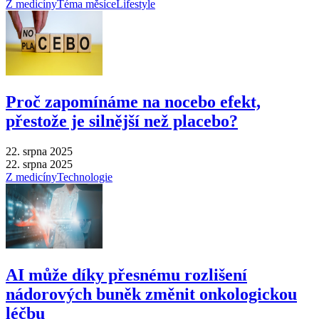
Z medicíny
Téma měsíce
Lifestyle
Proč zapomínáme na nocebo efekt,
přestože je silnější než placebo?
22. srpna 2025
22. srpna 2025
Z medicíny
Technologie
AI může díky přesnému rozlišení
nádorových buněk změnit onkologickou
léčbu