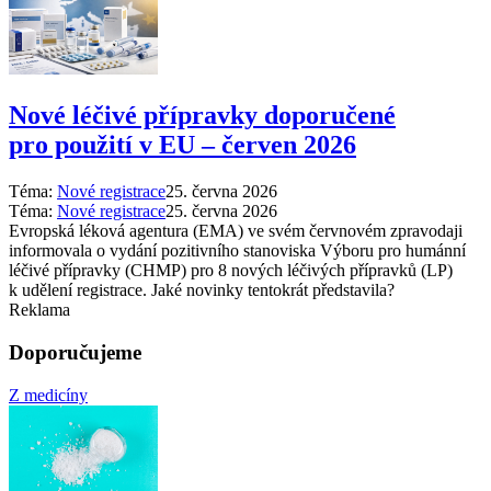
Nové léčivé přípravky doporučené
pro použití v EU –⁠ červen 2026
Téma:
Nové registrace
25. června 2026
Téma:
Nové registrace
25. června 2026
Evropská léková agentura (EMA) ve svém červnovém zpravodaji
informovala o vydání pozitivního stanoviska Výboru pro humánní
léčivé přípravky (CHMP) pro 8 nových léčivých přípravků (LP)
k udělení registrace. Jaké novinky tentokrát představila?
Reklama
Doporučujeme
Z medicíny