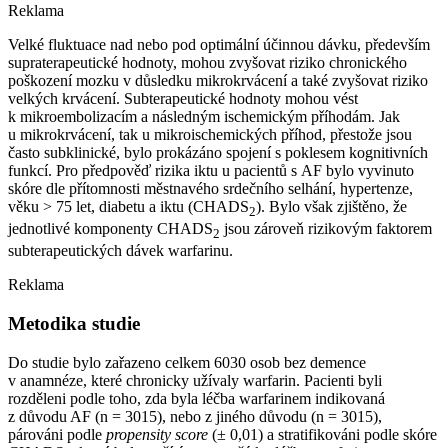
Reklama
Velké fluktuace nad nebo pod optimální účinnou dávku, především
supraterapeutické hodnoty, mohou zvyšovat riziko chronického
poškození mozku v důsledku mikrokrvácení a také zvyšovat riziko
velkých krvácení. Subterapeutické hodnoty mohou vést
k mikroembolizacím a následným ischemickým příhodám. Jak
u mikrokrvácení, tak u mikroischemických příhod, přestože jsou
často subklinické, bylo prokázáno spojení s poklesem kognitivních
funkcí. Pro předpověď rizika iktu u pacientů s AF bylo vyvinuto
skóre dle přítomnosti městnavého srdečního selhání, hypertenze,
věku > 75 let, diabetu a iktu (CHADS
). Bylo však zjištěno, že
2
jednotlivé komponenty CHADS
jsou zároveň rizikovým faktorem
2
subterapeutických dávek warfarinu.
Reklama
Metodika studie
Do studie bylo zařazeno celkem 6030 osob bez demence
v anamnéze, které chronicky užívaly warfarin. Pacienti byli
rozděleni podle toho, zda byla léčba warfarinem indikovaná
z důvodu AF (n = 3015), nebo z jiného důvodu (n = 3015),
párováni podle
propensity score
(± 0,01) a stratifikováni podle skóre