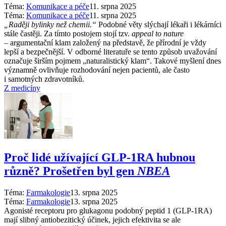
Téma:
Komunikace a péče
11. srpna 2025
Téma:
Komunikace a péče
11. srpna 2025
„Raději bylinky než chemii.“
Podobné věty slýchají lékaři i lékárníci
stále častěji. Za tímto postojem stojí tzv.
appeal to nature
–⁠ argumentační klam založený na představě, že přírodní je vždy
lepší a bezpečnější. V odborné literatuře se tento způsob uvažování
označuje širším pojmem „naturalistický klam“. Takové myšlení dnes
významně ovlivňuje rozhodování nejen pacientů, ale často
i samotných zdravotníků.
Z medicíny
Proč lidé užívající GLP-1RA hubnou
různě? Prošetřen byl gen
NBEA
Téma:
Farmakologie
13. srpna 2025
Téma:
Farmakologie
13. srpna 2025
Agonisté receptoru pro glukagonu podobný peptid 1 (GLP-1RA)
mají slibný antiobezitický účinek, jejich efektivita se ale