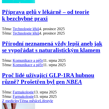
Příprava gelů v lékárně –⁠ od teorie
k bezchybné praxi
Téma:
Technologie léků
4. prosince 2025
Téma:
Technologie léků
4. prosince 2025
Přírodní neznamená vždy lepší aneb jak
se vypořádat s naturalistickým klamem
Téma:
Komunikace a péče
11. srpna 2025
Téma:
Komunikace a péče
11. srpna 2025
Proč lidé užívající GLP-1RA hubnou
různě? Prošetřen byl gen
NBEA
Téma:
Farmakologie
13. srpna 2025
Téma:
Farmakologie
13. srpna 2025
Z medicíny
Téma měsíce
Lifestyle