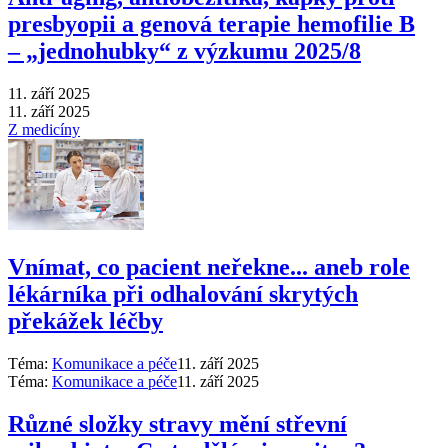
presbyopii a genová terapie hemofilie B
–⁠ „jednohubky“ z výzkumu 2025/8
11. září 2025
11. září 2025
Z medicíny
Vnímat, co pacient neřekne... aneb role
lékárníka při odhalování skrytých
překážek léčby
Téma:
Komunikace a péče
11. září 2025
Téma:
Komunikace a péče
11. září 2025
Různé složky stravy mění střevní