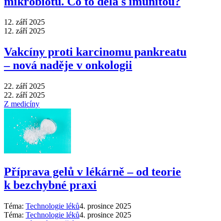
mikrobiotu. Co to dělá s imunitou?
12. září 2025
12. září 2025
Vakcíny proti karcinomu pankreatu
–⁠ nová naděje v onkologii
22. září 2025
22. září 2025
Z medicíny
Příprava gelů v lékárně –⁠ od teorie
k bezchybné praxi
Téma:
Technologie léků
4. prosince 2025
Téma:
Technologie léků
4. prosince 2025