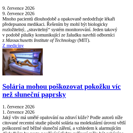
9. července 2026
9. července 2026
Mnoho pacientů dlouhodobě a opakovaně nedodržuje lékaři
předepsanou medikaci. Řešením by mohl být biologicky
rozložitelný, „stravitelný“ systém monitorování. Jeden takový
v podobě pilulky komunikující ze žaludku navrhli odborníci
z
Massachusetts Institute of Technology
(MIT).
Z medicíny
Solária mohou poškozovat pokožku víc
než sluneční paprsky
1. července 2026
1. července 2026
Jaký vliv má umělé opalování na zdraví kůže? Podle autorů níže
citované recentní studie působí solária na molekulární úrovni větší
poškození než běžné sluneční záření, a vzhledem k alarmujícím