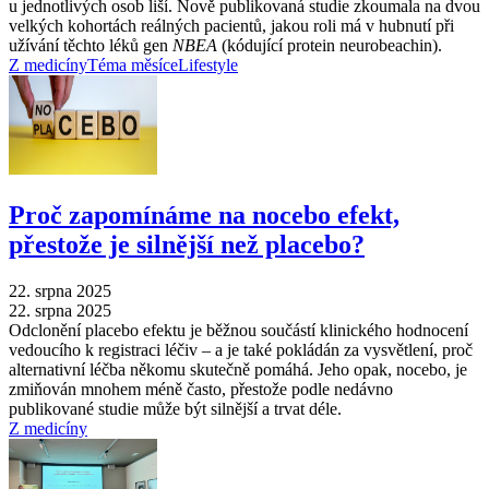
u jednotlivých osob liší. Nově publikovaná studie zkoumala na dvou
velkých kohortách reálných pacientů, jakou roli má v hubnutí při
užívání těchto léků gen
NBEA
(kódující protein neurobeachin).
Z medicíny
Téma měsíce
Lifestyle
Proč zapomínáme na nocebo efekt,
přestože je silnější než placebo?
22. srpna 2025
22. srpna 2025
Odclonění placebo efektu je běžnou součástí klinického hodnocení
vedoucího k registraci léčiv –⁠ a je také pokládán za vysvětlení, proč
alternativní léčba někomu skutečně pomáhá. Jeho opak, nocebo, je
zmiňován mnohem méně často, přestože podle nedávno
publikované studie může být silnější a trvat déle.
Z medicíny