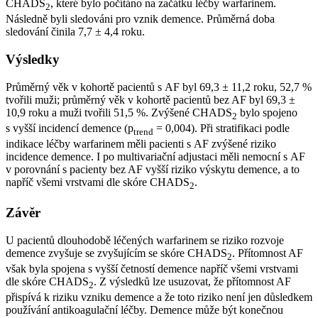
CHADS
, které bylo počítáno na začátku léčby warfarinem.
2
Následně byli sledováni pro vznik demence. Průměrná doba
sledování činila 7,7 ± 4,4 roku.
Výsledky
Průměrný věk v kohortě pacientů s AF byl 69,3 ± 11,2 roku, 52,7 %
tvořili muži; průměrný věk v kohortě pacientů bez AF byl 69,3 ±
10,9 roku a muži tvořili 51,5 %. Zvýšené CHADS
bylo spojeno
2
s vyšší incidencí demence (p
= 0,004). Při stratifikaci podle
trend
indikace léčby warfarinem měli pacienti s AF zvýšené riziko
incidence demence. I po multivariační adjustaci měli nemocní s AF
v porovnání s pacienty bez AF vyšší riziko výskytu demence, a to
napříč všemi vrstvami dle skóre CHADS
.
2
Závěr
U pacientů dlouhodobě léčených warfarinem se riziko rozvoje
demence zvyšuje se zvyšujícím se skóre CHADS
. Přítomnost AF
2
však byla spojena s vyšší četností demence napříč všemi vrstvami
dle skóre CHADS
. Z výsledků lze usuzovat, že přítomnost AF
2
přispívá k riziku vzniku demence a že toto riziko není jen důsledkem
používání antikoagulační léčby. Demence může být konečnou