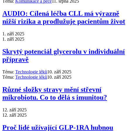
Téma:
Komunikace a péče
11. srpna 2025
AUDIO: Cílená léčba CLL má výrazně
nižší rizika a prodlužuje pacientům život
1. září 2025
1. září 2025
Skrytý potenciál glycerolu v individuální
přípravě
Téma:
Technologie léků
10. září 2025
Téma:
Technologie léků
10. září 2025
Různé složky stravy mění střevní
mikrobiotu. Co to dělá s imunitou?
12. září 2025
12. září 2025
Proč lidé užívající GLP-1RA hubnou