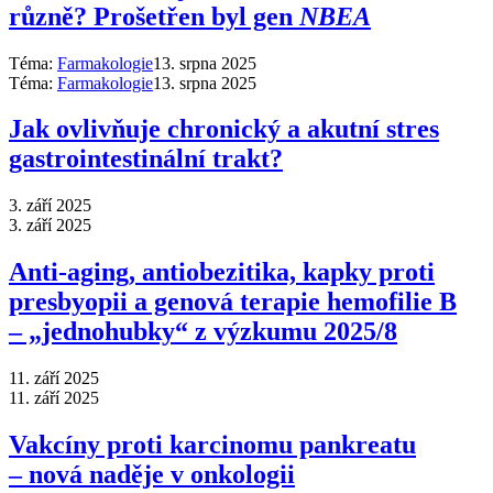
různě? Prošetřen byl gen
NBEA
Téma:
Farmakologie
13. srpna 2025
Téma:
Farmakologie
13. srpna 2025
Jak ovlivňuje chronický a akutní stres
gastrointestinální trakt?
3. září 2025
3. září 2025
Anti‑aging, antiobezitika, kapky proti
presbyopii a genová terapie hemofilie B
–⁠ „jednohubky“ z výzkumu 2025/8
11. září 2025
11. září 2025
Vakcíny proti karcinomu pankreatu
–⁠ nová naděje v onkologii