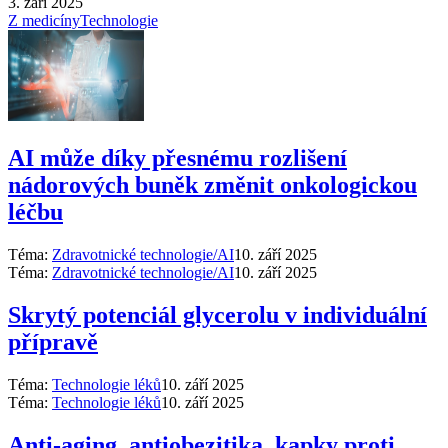
3. září 2025
Z medicíny
Technologie
AI může díky přesnému rozlišení
nádorových buněk změnit onkologickou
léčbu
Téma:
Zdravotnické technologie/AI
10. září 2025
Téma:
Zdravotnické technologie/AI
10. září 2025
Skrytý potenciál glycerolu v individuální
přípravě
Téma:
Technologie léků
10. září 2025
Téma:
Technologie léků
10. září 2025
Anti‑aging, antiobezitika, kapky proti