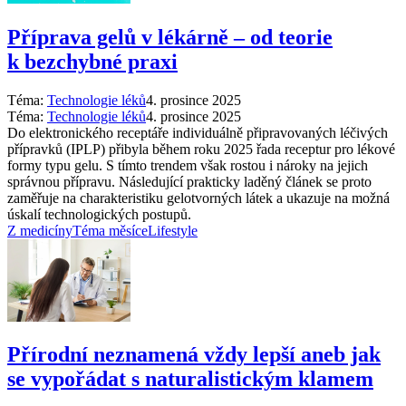
Příprava gelů v lékárně –⁠ od teorie
k bezchybné praxi
Téma:
Technologie léků
4. prosince 2025
Téma:
Technologie léků
4. prosince 2025
Do elektronického receptáře individuálně připravovaných léčivých
přípravků (IPLP) přibyla během roku 2025 řada receptur pro lékové
formy typu gelu. S tímto trendem však rostou i nároky na jejich
správnou přípravu. Následující prakticky laděný článek se proto
zaměřuje na charakteristiku gelotvorných látek a ukazuje na možná
úskalí technologických postupů.
Z medicíny
Téma měsíce
Lifestyle
Přírodní neznamená vždy lepší aneb jak
se vypořádat s naturalistickým klamem