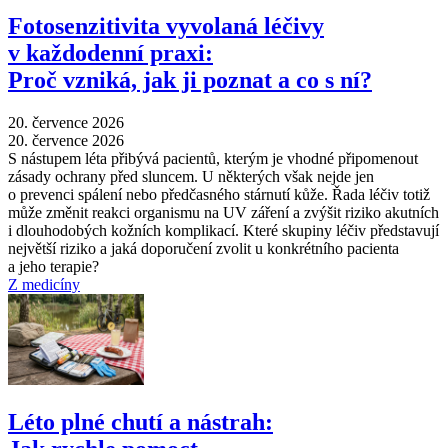
Fotosenzitivita vyvolaná léčivy
v každodenní praxi:
Proč vzniká, jak ji poznat a co s ní?
20. července 2026
20. července 2026
S nástupem léta přibývá pacientů, kterým je vhodné připomenout
zásady ochrany před sluncem. U některých však nejde jen
o prevenci spálení nebo předčasného stárnutí kůže. Řada léčiv totiž
může změnit reakci organismu na UV záření a zvýšit riziko akutních
i dlouhodobých kožních komplikací. Které skupiny léčiv představují
největší riziko a jaká doporučení zvolit u konkrétního pacienta
a jeho terapie?
Z medicíny
Léto plné chutí a nástrah: