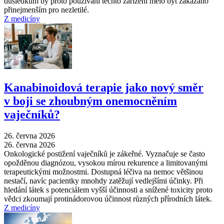
důsledkům by proto používání těchto zařízení mělo být zakázáno
přinejmenším pro nezletilé.
Z medicíny
Kanabinoidová terapie jako nový směr
v boji se zhoubným onemocněním
vaječníků?
26. června 2026
26. června 2026
Onkologické postižení vaječníků je zákeřné. Vyznačuje se často
opožděnou diagnózou, vysokou mírou rekurence a limitovanými
terapeutickými možnostmi. Dostupná léčiva na nemoc většinou
nestačí, navíc pacientky mnohdy zatěžují vedlejšími účinky. Při
hledání látek s potenciálem vyšší účinnosti a snížené toxicity proto
vědci zkoumají protinádorovou účinnost různých přírodních látek.
Z medicíny