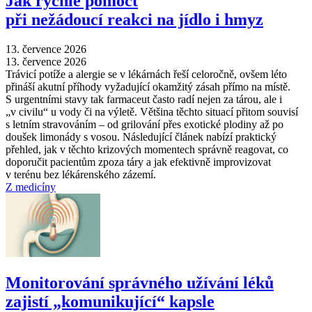
Jak rychle pomoct
při nežádoucí reakci na jídlo i hmyz
13. července 2026
13. července 2026
Trávicí potíže a alergie se v lékárnách řeší celoročně, ovšem léto
přináší akutní příhody vyžadující okamžitý zásah přímo na místě.
S urgentními stavy tak farmaceut často radí nejen za tárou, ale i
„v civilu“ u vody či na výletě. Většina těchto situací přitom souvisí
s letním stravováním –⁠ od grilování přes exotické plodiny až po
doušek limonády s vosou. Následující článek nabízí praktický
přehled, jak v těchto krizových momentech správně reagovat, co
doporučit pacientům zpoza táry a jak efektivně improvizovat
v terénu bez lékárenského zázemí.
Z medicíny
Monitorování správného užívání léků
zajistí „komunikující“ kapsle