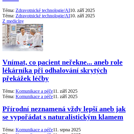
Téma:
Zdravotnické technologie/AI
10. září 2025
Téma:
Zdravotnické technologie/AI
10. září 2025
Z medicíny
Vnímat, co pacient neřekne... aneb role
lékárníka při odhalování skrytých
překážek léčby
Téma:
Komunikace a péče
11. září 2025
Téma:
Komunikace a péče
11. září 2025
Přírodní neznamená vždy lepší aneb jak
se vypořádat s naturalistickým klamem
Téma:
Komunikace a péče
11. srpna 2025