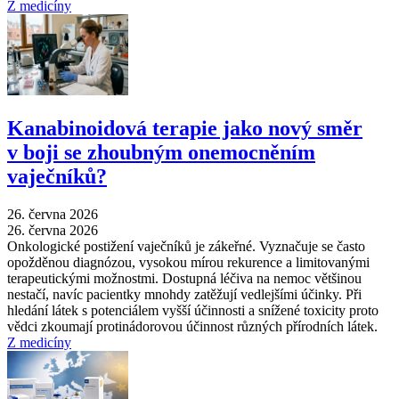
Z medicíny
Kanabinoidová terapie jako nový směr
v boji se zhoubným onemocněním
vaječníků?
26. června 2026
26. června 2026
Onkologické postižení vaječníků je zákeřné. Vyznačuje se často
opožděnou diagnózou, vysokou mírou rekurence a limitovanými
terapeutickými možnostmi. Dostupná léčiva na nemoc většinou
nestačí, navíc pacientky mnohdy zatěžují vedlejšími účinky. Při
hledání látek s potenciálem vyšší účinnosti a snížené toxicity proto
vědci zkoumají protinádorovou účinnost různých přírodních látek.
Z medicíny