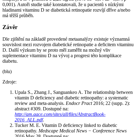
0,001). Autoři studie také konstatovali, že u pacientů s nízkými
hladinami vitaminu D se diabetická retinopatie rozvíjí dříve a/nebo
má těžší průběh.
Závěr
Dle zjištění na základě provedené metaanalýzy existuje významná
souvislost mezi rozvojem diabetické retinopatie a deficitem vitaminu
D. Další výzkum by se proto měl zaměřit na možný vliv
suplementace vitaminu D na vývoj a progresi této komplikace
diabetu.
(blu)
Zdroje:
Upala S., Zhang J., Sanguankeo A. The relationship between
vitamin D deficiency and diabetic retinopathy: a systematic
review and meta-analysis.
Endocr Pract
2016; 22 (supp. 2):
abstract #309. Dostupné na:
http://am.aace.com/sites/all/files/AbstractBook-
2016_ALL.pdf
.
Tucker M. E. Vitamin D deficiency linked to diabetic
retinopathy.
Medscape Medical News −⁠ Conference News
2016 May 28. Dostupné na: