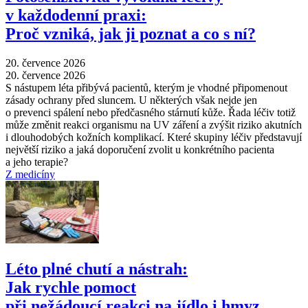
v každodenní praxi:
Proč vzniká, jak ji poznat a co s ní?
20. července 2026
20. července 2026
S nástupem léta přibývá pacientů, kterým je vhodné připomenout
zásady ochrany před sluncem. U některých však nejde jen
o prevenci spálení nebo předčasného stárnutí kůže. Řada léčiv totiž
může změnit reakci organismu na UV záření a zvýšit riziko akutních
i dlouhodobých kožních komplikací. Které skupiny léčiv představují
největší riziko a jaká doporučení zvolit u konkrétního pacienta
a jeho terapie?
Z medicíny
Léto plné chutí a nástrah:
Jak rychle pomoct
při nežádoucí reakci na jídlo i hmyz