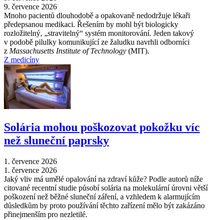
9. července 2026
Mnoho pacientů dlouhodobě a opakovaně nedodržuje lékaři
předepsanou medikaci. Řešením by mohl být biologicky
rozložitelný, „stravitelný“ systém monitorování. Jeden takový
v podobě pilulky komunikující ze žaludku navrhli odborníci
z
Massachusetts Institute of Technology
(MIT).
Z medicíny
Solária mohou poškozovat pokožku víc
než sluneční paprsky
1. července 2026
1. července 2026
Jaký vliv má umělé opalování na zdraví kůže? Podle autorů níže
citované recentní studie působí solária na molekulární úrovni větší
poškození než běžné sluneční záření, a vzhledem k alarmujícím
důsledkům by proto používání těchto zařízení mělo být zakázáno
přinejmenším pro nezletilé.