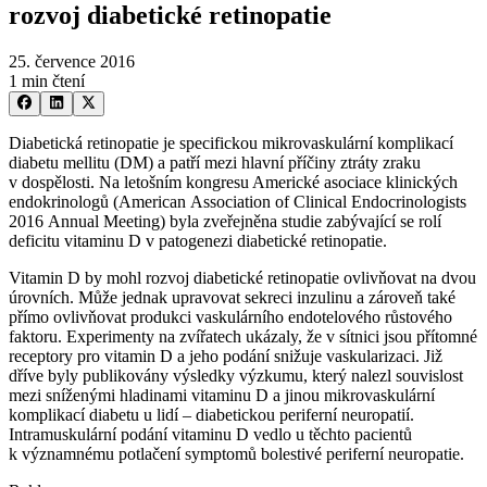
rozvoj diabetické retinopatie
25. července 2016
1 min čtení
Diabetická retinopatie je specifickou mikrovaskulární komplikací
diabetu mellitu (DM) a patří mezi hlavní příčiny ztráty zraku
v dospělosti. Na letošním kongresu Americké asociace klinických
endokrinologů (American Association of Clinical Endocrinologists
2016 Annual Meeting) byla zveřejněna studie zabývající se rolí
deficitu vitaminu D v patogenezi diabetické retinopatie.
Vitamin D by mohl rozvoj diabetické retinopatie ovlivňovat na dvou
úrovních. Může jednak upravovat sekreci inzulinu a zároveň také
přímo ovlivňovat produkci vaskulárního endotelového růstového
faktoru. Experimenty na zvířatech ukázaly, že v sítnici jsou přítomné
receptory pro vitamin D a jeho podání snižuje vaskularizaci. Již
dříve byly publikovány výsledky výzkumu, který nalezl souvislost
mezi sníženými hladinami vitaminu D a jinou mikrovaskulární
komplikací diabetu u lidí –⁠ diabetickou periferní neuropatií.
Intramuskulární podání vitaminu D vedlo u těchto pacientů
k významnému potlačení symptomů bolestivé periferní neuropatie.