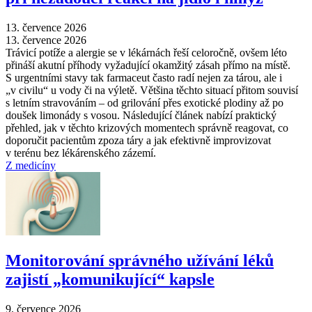
13. července 2026
13. července 2026
Trávicí potíže a alergie se v lékárnách řeší celoročně, ovšem léto
přináší akutní příhody vyžadující okamžitý zásah přímo na místě.
S urgentními stavy tak farmaceut často radí nejen za tárou, ale i
„v civilu“ u vody či na výletě. Většina těchto situací přitom souvisí
s letním stravováním –⁠ od grilování přes exotické plodiny až po
doušek limonády s vosou. Následující článek nabízí praktický
přehled, jak v těchto krizových momentech správně reagovat, co
doporučit pacientům zpoza táry a jak efektivně improvizovat
v terénu bez lékárenského zázemí.
Z medicíny
Monitorování správného užívání léků
zajistí „komunikující“ kapsle
9. července 2026