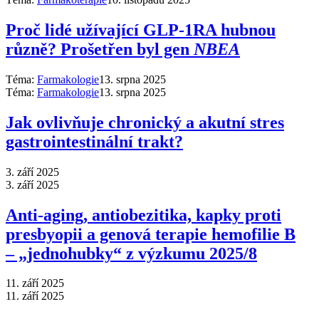
Proč lidé užívající GLP-1RA hubnou
různě? Prošetřen byl gen
NBEA
Téma:
Farmakologie
13. srpna 2025
Téma:
Farmakologie
13. srpna 2025
Jak ovlivňuje chronický a akutní stres
gastrointestinální trakt?
3. září 2025
3. září 2025
Anti‑aging, antiobezitika, kapky proti
presbyopii a genová terapie hemofilie B
–⁠ „jednohubky“ z výzkumu 2025/8
11. září 2025
11. září 2025