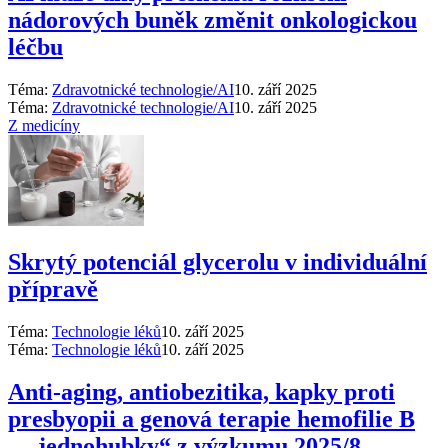
nádorových buněk změnit onkologickou
léčbu
Téma:
Zdravotnické technologie/AI
10. září 2025
Téma:
Zdravotnické technologie/AI
10. září 2025
Z medicíny
Skrytý potenciál glycerolu v individuální
přípravě
Téma:
Technologie léků
10. září 2025
Téma:
Technologie léků
10. září 2025
Anti‑aging, antiobezitika, kapky proti
presbyopii a genová terapie hemofilie B
–⁠ „jednohubky“ z výzkumu 2025/8