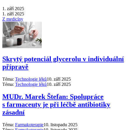
1. září 2025
1. září 2025
Z medicíny
Skrytý potenciál glycerolu v individuální
přípravě
Téma:
Technologie léků
10. září 2025
Téma:
Technologie léků
10. září 2025
MUDr. Marek Štefan: Spolupráce
s farmaceuty je při léčbě antibiotiky
zásadní
Téma:
Farmakoterapie
10. listopadu 2025
Téma:
Farmakoterapie
10. listopadu 2025