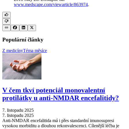
www.medscape.com/viewarticle/863974
.
Populární články
Z medicíny
Téma měsíce
V čem tkví potenciál monovalentní
protilátky u anti-NMDAR encefalitidy?
7. listopadu 2025
7. listopadu 2025
Anti-NMDAR encefalitida má i přes standardní imunosupresi
vysokou morbiditu a dlouhou rekonvalescenci. Cílenější léčba je