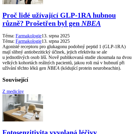
Proč lidé užívající GLP-1RA hubnou
různě? Prošetřen byl gen
NBEA
Téma:
Farmakologie
13. srpna 2025
Téma:
Farmakologie
13. srpna 2025
Agonisté receptoru pro glukagonu podobný peptid 1 (GLP-1RA)
mají slibný antiobezitický účinek, jejich efektivita se ale
u jednotlivých osob liší. Nově publikovaná studie zkoumala na dvou
velkých kohortách reálných pacientů, jakou roli má v hubnutí při
užívání těchto léků gen
NBEA
(kódující protein neurobeachin).
Související
Z medicíny
Fotosenzitivita vyvolaná léčivy