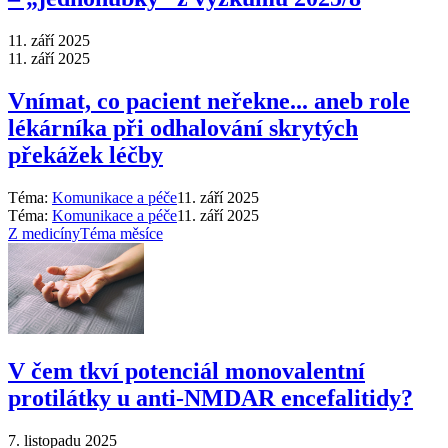
11. září 2025
11. září 2025
Vnímat, co pacient neřekne... aneb role
lékárníka při odhalování skrytých
překážek léčby
Téma:
Komunikace a péče
11. září 2025
Téma:
Komunikace a péče
11. září 2025
Z medicíny
Téma měsíce
V čem tkví potenciál monovalentní
protilátky u anti-NMDAR encefalitidy?
7. listopadu 2025