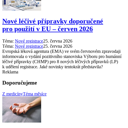
Nové léčivé přípravky doporučené
pro použití v EU –⁠ červen 2026
Téma:
Nové registrace
25. června 2026
Téma:
Nové registrace
25. června 2026
Evropská léková agentura (EMA) ve svém červnovém zpravodaji
informovala o vydání pozitivního stanoviska Výboru pro humánní
léčivé přípravky (CHMP) pro 8 nových léčivých přípravků (LP)
k udělení registrace. Jaké novinky tentokrát představila?
Reklama
Doporučujeme
Z medicíny
Téma měsíce