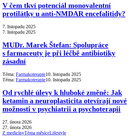
V čem tkví potenciál monovalentní
protilátky u anti-NMDAR encefalitidy?
7. listopadu 2025
7. listopadu 2025
MUDr. Marek Štefan: Spolupráce
s farmaceuty je při léčbě antibiotiky
zásadní
Téma:
Farmakoterapie
10. listopadu 2025
Téma:
Farmakoterapie
10. listopadu 2025
Od rychlé úlevy k hluboké změně: Jak
ketamin a neuroplasticita otevírají nové
možnosti v psychiatrii a psychoterapii
27. února 2026
27. února 2026
Z medicíny
Téma měsíce
Lifestyle