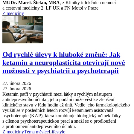
MUDr. Marek Štefan, MBA
, z Kliniky infekčních nemocí
a cestovní medicíny 2. LF UK a FN Motol v Praze.
Z medicíny
Od rychlé úlevy k hluboké změně: Jak
ketamin a neuroplasticita otevírají nové
možnosti v psychiatrii a psychoterapii
27. února 2026
27. února 2026
Ketamin patří v psychiatrii mezi látky s rychlým nástupem
antidepresivního účinku, jeho podání může vést ke zlepšení
klinického stavu v řádu hodin až dnů. Vedle jeho farmakologického
využití se v posledních letech rozvíjí ketaminem asistovaná
psychoterapie (KAP), která kombinuje biologický účinek látky
s cílenou psychoterapeutickou prací a snaží se o prodloužení
a prohloubení antidepresivního účinku.
Z medicíny
Téma měsíce
Lifestyle