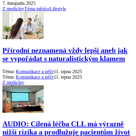
7. listopadu 2025
Z medicíny
Téma měsíce
Lifestyle
Přírodní neznamená vždy lepší aneb jak
se vypořádat s naturalistickým klamem
Téma:
Komunikace a péče
11. srpna 2025
Téma:
Komunikace a péče
11. srpna 2025
Z medicíny
AUDIO: Cílená léčba CLL má výrazně
nižší rizika a prodlužuje pacientům život