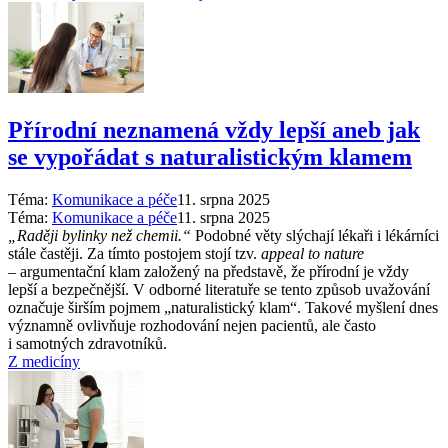
Přírodní neznamená vždy lepší aneb jak
se vypořádat s naturalistickým klamem
Téma:
Komunikace a péče
11. srpna 2025
Téma:
Komunikace a péče
11. srpna 2025
„Raději bylinky než chemii.“
Podobné věty slýchají lékaři i lékárníci
stále častěji. Za tímto postojem stojí tzv.
appeal to nature
–⁠ argumentační klam založený na představě, že přírodní je vždy
lepší a bezpečnější. V odborné literatuře se tento způsob uvažování
označuje širším pojmem „naturalistický klam“. Takové myšlení dnes
významně ovlivňuje rozhodování nejen pacientů, ale často
i samotných zdravotníků.
Z medicíny