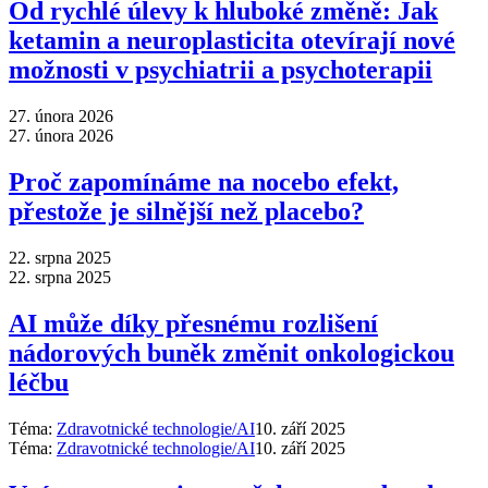
Od rychlé úlevy k hluboké změně: Jak
ketamin a neuroplasticita otevírají nové
možnosti v psychiatrii a psychoterapii
27. února 2026
27. února 2026
Proč zapomínáme na nocebo efekt,
přestože je silnější než placebo?
22. srpna 2025
22. srpna 2025
AI může díky přesnému rozlišení
nádorových buněk změnit onkologickou
léčbu
Téma:
Zdravotnické technologie/AI
10. září 2025
Téma:
Zdravotnické technologie/AI
10. září 2025