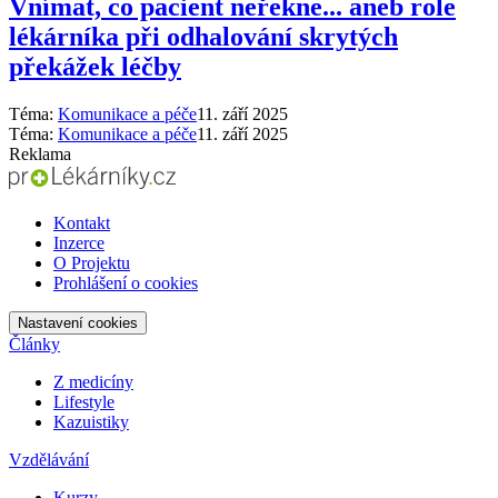
Vnímat, co pacient neřekne... aneb role
lékárníka při odhalování skrytých
překážek léčby
Téma:
Komunikace a péče
11. září 2025
Téma:
Komunikace a péče
11. září 2025
Reklama
Kontakt
Inzerce
O Projektu
Prohlášení o cookies
Nastavení cookies
Články
Z medicíny
Lifestyle
Kazuistiky
Vzdělávání
Kurzy