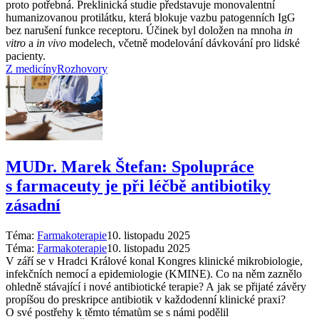
proto potřebná. Preklinická studie představuje monovalentní
humanizovanou protilátku, která blokuje vazbu patogenních IgG
bez narušení funkce receptoru. Účinek byl doložen na mnoha
in
vitro
a
in vivo
modelech, včetně modelování dávkování pro lidské
pacienty.
Z medicíny
Rozhovory
MUDr. Marek Štefan: Spolupráce
s farmaceuty je při léčbě antibiotiky
zásadní
Téma:
Farmakoterapie
10. listopadu 2025
Téma:
Farmakoterapie
10. listopadu 2025
V září se v Hradci Králové konal Kongres klinické mikrobiologie,
infekčních nemocí a epidemiologie (KMINE). Co na něm zaznělo
ohledně stávající i nové antibiotické terapie? A jak se přijaté závěry
propíšou do preskripce antibiotik v každodenní klinické praxi?
O své postřehy k těmto tématům se s námi podělil