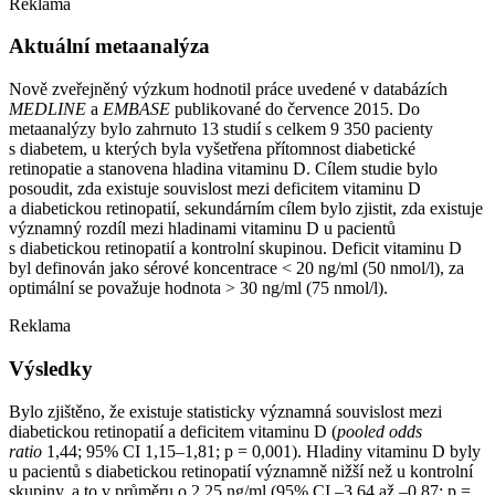
Reklama
Aktuální metaanalýza
Nově zveřejněný výzkum hodnotil práce uvedené v databázích
MEDLINE
a
EMBASE
publikované do července 2015. Do
metaanalýzy bylo zahrnuto 13 studií s celkem 9 350 pacienty
s diabetem, u kterých byla vyšetřena přítomnost diabetické
retinopatie a stanovena hladina vitaminu D. Cílem studie bylo
posoudit, zda existuje souvislost mezi deficitem vitaminu D
a diabetickou retinopatií, sekundárním cílem bylo zjistit, zda existuje
významný rozdíl mezi hladinami vitaminu D u pacientů
s diabetickou retinopatií a kontrolní skupinou. Deficit vitaminu D
byl definován jako sérové koncentrace < 20 ng⁠/⁠ml (50 nmol⁠/⁠l), za
optimální se považuje hodnota > 30 ng⁠/⁠ml (75 nmol⁠/⁠l).
Reklama
Výsledky
Bylo zjištěno, že existuje statisticky významná souvislost mezi
diabetickou retinopatií a deficitem vitaminu D (
pooled
odds
ratio
1,44; 95% CI 1,15–1,81; p = 0,001). Hladiny vitaminu D byly
u pacientů s diabetickou retinopatií významně nižší než u kontrolní
skupiny, a to v průměru o 2,25 ng⁠/⁠ml (95% CI –3,64 až –0,87; p =