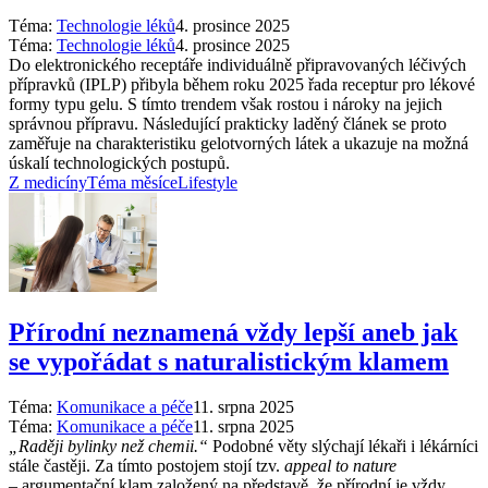
Téma:
Technologie léků
4. prosince 2025
Téma:
Technologie léků
4. prosince 2025
Do elektronického receptáře individuálně připravovaných léčivých
přípravků (IPLP) přibyla během roku 2025 řada receptur pro lékové
formy typu gelu. S tímto trendem však rostou i nároky na jejich
správnou přípravu. Následující prakticky laděný článek se proto
zaměřuje na charakteristiku gelotvorných látek a ukazuje na možná
úskalí technologických postupů.
Z medicíny
Téma měsíce
Lifestyle
Přírodní neznamená vždy lepší aneb jak
se vypořádat s naturalistickým klamem
Téma:
Komunikace a péče
11. srpna 2025
Téma:
Komunikace a péče
11. srpna 2025
„Raději bylinky než chemii.“
Podobné věty slýchají lékaři i lékárníci
stále častěji. Za tímto postojem stojí tzv.
appeal to nature
–⁠ argumentační klam založený na představě, že přírodní je vždy