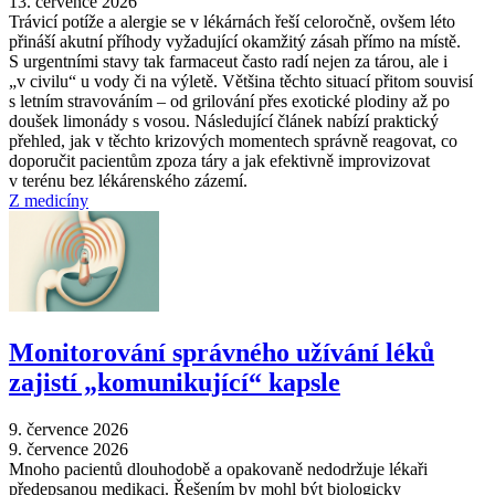
13. července 2026
Trávicí potíže a alergie se v lékárnách řeší celoročně, ovšem léto
přináší akutní příhody vyžadující okamžitý zásah přímo na místě.
S urgentními stavy tak farmaceut často radí nejen za tárou, ale i
„v civilu“ u vody či na výletě. Většina těchto situací přitom souvisí
s letním stravováním –⁠ od grilování přes exotické plodiny až po
doušek limonády s vosou. Následující článek nabízí praktický
přehled, jak v těchto krizových momentech správně reagovat, co
doporučit pacientům zpoza táry a jak efektivně improvizovat
v terénu bez lékárenského zázemí.
Z medicíny
Monitorování správného užívání léků
zajistí „komunikující“ kapsle
9. července 2026
9. července 2026
Mnoho pacientů dlouhodobě a opakovaně nedodržuje lékaři
předepsanou medikaci. Řešením by mohl být biologicky