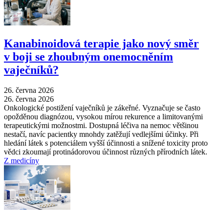
Kanabinoidová terapie jako nový směr
v boji se zhoubným onemocněním
vaječníků?
26. června 2026
26. června 2026
Onkologické postižení vaječníků je zákeřné. Vyznačuje se často
opožděnou diagnózou, vysokou mírou rekurence a limitovanými
terapeutickými možnostmi. Dostupná léčiva na nemoc většinou
nestačí, navíc pacientky mnohdy zatěžují vedlejšími účinky. Při
hledání látek s potenciálem vyšší účinnosti a snížené toxicity proto
vědci zkoumají protinádorovou účinnost různých přírodních látek.
Z medicíny