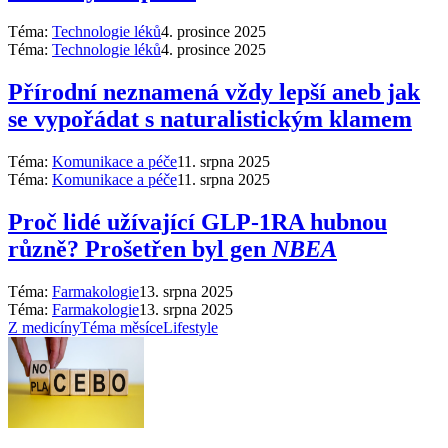
Téma:
Technologie léků
4. prosince 2025
Téma:
Technologie léků
4. prosince 2025
Přírodní neznamená vždy lepší aneb jak
se vypořádat s naturalistickým klamem
Téma:
Komunikace a péče
11. srpna 2025
Téma:
Komunikace a péče
11. srpna 2025
Proč lidé užívající GLP-1RA hubnou
různě? Prošetřen byl gen
NBEA
Téma:
Farmakologie
13. srpna 2025
Téma:
Farmakologie
13. srpna 2025
Z medicíny
Téma měsíce
Lifestyle