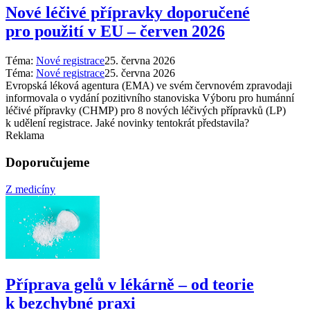
Nové léčivé přípravky doporučené
pro použití v EU –⁠ červen 2026
Téma:
Nové registrace
25. června 2026
Téma:
Nové registrace
25. června 2026
Evropská léková agentura (EMA) ve svém červnovém zpravodaji
informovala o vydání pozitivního stanoviska Výboru pro humánní
léčivé přípravky (CHMP) pro 8 nových léčivých přípravků (LP)
k udělení registrace. Jaké novinky tentokrát představila?
Reklama
Doporučujeme
Z medicíny
Příprava gelů v lékárně –⁠ od teorie
k bezchybné praxi