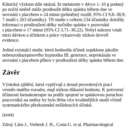
Klinický výzkum dále ukázal, že melatonin v dávce 1–10 g podaný
po noční směně může prodloužit délku spánku během dne ve
srovnání s placebem o 24 minut (průměrný rozdíl; 95% CI 9,8–38,9;
7 studií s 263 účastníky). Tři studie s celkem 234 účastníky doložily
informaci o prodloužení délky nočního spánku v porovnání
s placebem o 17 minut (95% CI 3,71–30,22). Nebyl nalezen vztah
mezi dávkou a účinkem a práce vykazovaly nízkou úroveň
evidence.
Jediná existující studie, která hodnotila účinek zopiklonu jakožto
nebenzodiazepinového hypnotika III. generace, neprokázala ve
srovnání s placebem přínos v prodloužení délky spánku během dne.
Závěr
Výsledná zjištění, která vyplývají z dosud provedených prací
vesměs malého rozsahu, mají nízkou důkazní hodnotu. K potvrzení
účinnosti farmakoterapie na potíže spojené se spánkovou poruchou
pracovníků na směny by bylo třeba více kvalitnějších studií včetně
systematického přezkoumání nežádoucích účinků.
(zemt)
Zdroj: Liira J., Verbeek J. H., Costa G. et al. Pharmacological