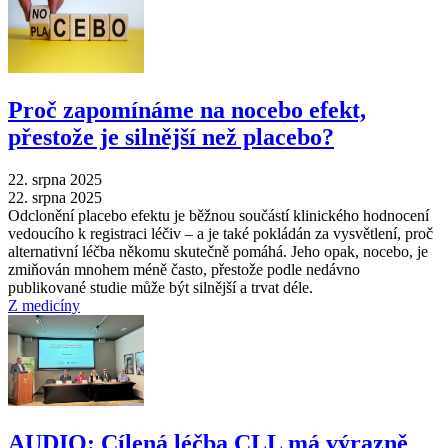
Proč zapomínáme na nocebo efekt,
přestože je silnější než placebo?
22. srpna 2025
22. srpna 2025
Odclonění placebo efektu je běžnou součástí klinického hodnocení
vedoucího k registraci léčiv –⁠ a je také pokládán za vysvětlení, proč
alternativní léčba někomu skutečně pomáhá. Jeho opak, nocebo, je
zmiňován mnohem méně často, přestože podle nedávno
publikované studie může být silnější a trvat déle.
Z medicíny
AUDIO: Cílená léčba CLL má výrazně