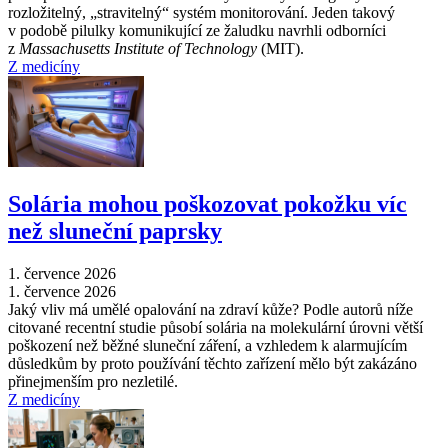
rozložitelný, „stravitelný“ systém monitorování. Jeden takový
v podobě pilulky komunikující ze žaludku navrhli odborníci
z
Massachusetts Institute of Technology
(MIT).
Z medicíny
Solária mohou poškozovat pokožku víc
než sluneční paprsky
1. července 2026
1. července 2026
Jaký vliv má umělé opalování na zdraví kůže? Podle autorů níže
citované recentní studie působí solária na molekulární úrovni větší
poškození než běžné sluneční záření, a vzhledem k alarmujícím
důsledkům by proto používání těchto zařízení mělo být zakázáno
přinejmenším pro nezletilé.
Z medicíny