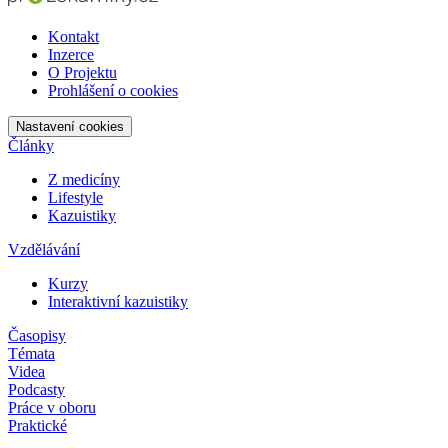
Kontakt
Inzerce
O Projektu
Prohlášení o cookies
Nastavení cookies
Články
Z medicíny
Lifestyle
Kazuistiky
Vzdělávání
Kurzy
Interaktivní kazuistiky
Časopisy
Témata
Videa
Podcasty
Práce v oboru
Praktické