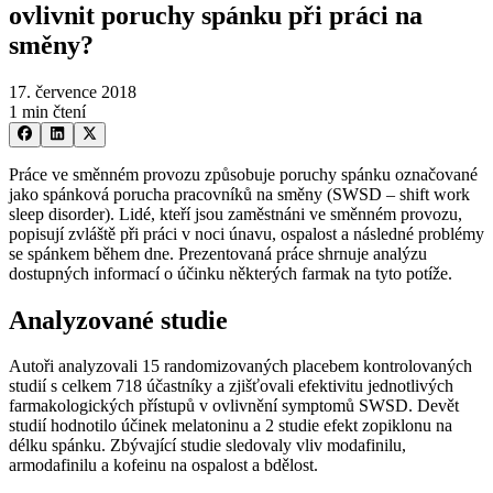
ovlivnit poruchy spánku při práci na
směny?
17. července 2018
1 min čtení
Práce ve směnném provozu způsobuje poruchy spánku označované
jako spánková porucha pracovníků na směny (SWSD –⁠ shift work
sleep disorder). Lidé, kteří jsou zaměstnáni ve směnném provozu,
popisují zvláště při práci v noci únavu, ospalost a následné problémy
se spánkem během dne. Prezentovaná práce shrnuje analýzu
dostupných informací o účinku některých farmak na tyto potíže.
Analyzované studie
Autoři analyzovali 15 randomizovaných placebem kontrolovaných
studií s celkem 718 účastníky a zjišťovali efektivitu jednotlivých
farmakologických přístupů v ovlivnění symptomů SWSD. Devět
studií hodnotilo účinek melatoninu a 2 studie efekt zopiklonu na
délku spánku. Zbývající studie sledovaly vliv modafinilu,
armodafinilu a kofeinu na ospalost a bdělost.