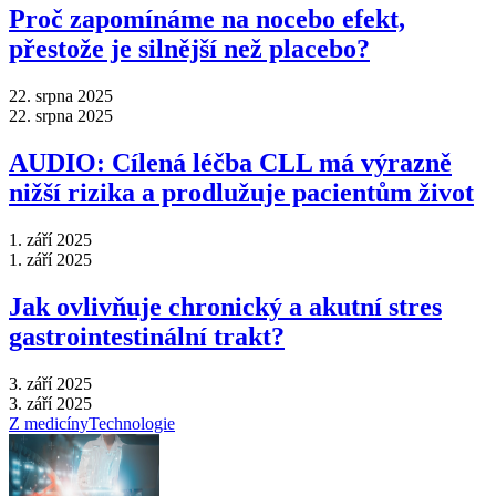
Proč zapomínáme na nocebo efekt,
přestože je silnější než placebo?
22. srpna 2025
22. srpna 2025
AUDIO: Cílená léčba CLL má výrazně
nižší rizika a prodlužuje pacientům život
1. září 2025
1. září 2025
Jak ovlivňuje chronický a akutní stres
gastrointestinální trakt?
3. září 2025
3. září 2025
Z medicíny
Technologie