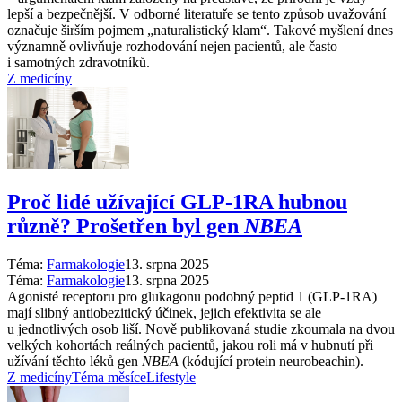
lepší a bezpečnější. V odborné literatuře se tento způsob uvažování
označuje širším pojmem „naturalistický klam“. Takové myšlení dnes
významně ovlivňuje rozhodování nejen pacientů, ale často
i samotných zdravotníků.
Z medicíny
Proč lidé užívající GLP-1RA hubnou
různě? Prošetřen byl gen
NBEA
Téma:
Farmakologie
13. srpna 2025
Téma:
Farmakologie
13. srpna 2025
Agonisté receptoru pro glukagonu podobný peptid 1 (GLP-1RA)
mají slibný antiobezitický účinek, jejich efektivita se ale
u jednotlivých osob liší. Nově publikovaná studie zkoumala na dvou
velkých kohortách reálných pacientů, jakou roli má v hubnutí při
užívání těchto léků gen
NBEA
(kódující protein neurobeachin).
Z medicíny
Téma měsíce
Lifestyle