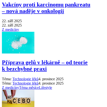
Vakcíny proti karcinomu pankreatu
–⁠ nová naděje v onkologii
22. září 2025
22. září 2025
Z medicíny
Příprava gelů v lékárně –⁠ od teorie
k bezchybné praxi
Téma:
Technologie léků
4. prosince 2025
Téma:
Technologie léků
4. prosince 2025
Z medicíny
Téma měsíce
Lifestyle