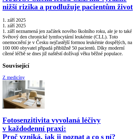
nižší rizika a prodlužuje pacientům život
1. září 2025
1. září 2025
1. září neznamená jen začátek nového školního roku, ale je to také
Světový den chronické lymfocytární leukémie (CLL). Toto
onemocnění je v Česku nejčastější formou leukémie dospělých, na
100 000 obyvatel připadá přibližně 50 pacientů. Díky moderní
cílené léčbě se dnes již naštěstí dožívají věku běžné populace.
Související
Z medicíny
Fotosenzitivita vyvolaná léčivy
v každodenní praxi:
Proč vzniká, jak ji poznat a co s ní?