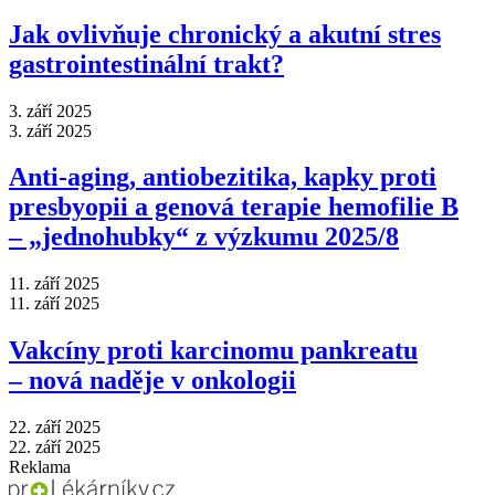
Jak ovlivňuje chronický a akutní stres
gastrointestinální trakt?
3. září 2025
3. září 2025
Anti‑aging, antiobezitika, kapky proti
presbyopii a genová terapie hemofilie B
–⁠ „jednohubky“ z výzkumu 2025/8
11. září 2025
11. září 2025
Vakcíny proti karcinomu pankreatu
–⁠ nová naděje v onkologii
22. září 2025
22. září 2025
Reklama