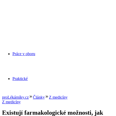
Práce v oboru
Praktické
proLékárníky.cz
Články
Z medicíny
Z medicíny
Existují farmakologické možnosti, jak