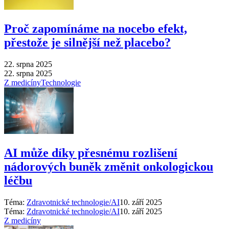
Proč zapomínáme na nocebo efekt,
přestože je silnější než placebo?
22. srpna 2025
22. srpna 2025
Z medicíny
Technologie
AI může díky přesnému rozlišení
nádorových buněk změnit onkologickou
léčbu
Téma:
Zdravotnické technologie/AI
10. září 2025
Téma:
Zdravotnické technologie/AI
10. září 2025
Z medicíny