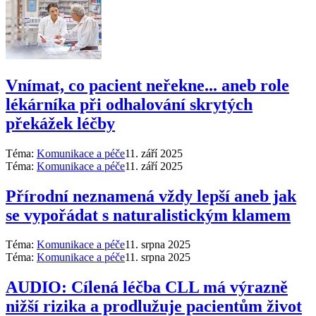
Vnímat, co pacient neřekne... aneb role
lékárníka při odhalování skrytých
překážek léčby
Téma:
Komunikace a péče
11. září 2025
Téma:
Komunikace a péče
11. září 2025
Přírodní neznamená vždy lepší aneb jak
se vypořádat s naturalistickým klamem
Téma:
Komunikace a péče
11. srpna 2025
Téma:
Komunikace a péče
11. srpna 2025
AUDIO: Cílená léčba CLL má výrazně
nižší rizika a prodlužuje pacientům život