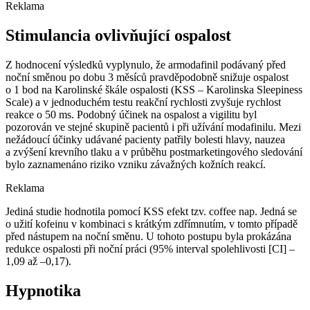
Reklama
Stimulancia ovlivňující ospalost
Z hodnocení výsledků vyplynulo, že armodafinil podávaný před
noční směnou po dobu 3 měsíců pravděpodobně snižuje ospalost
o 1 bod na Karolinské škále ospalosti (KSS –⁠ Karolinska Sleepiness
Scale) a v jednoduchém testu reakční rychlosti zvyšuje rychlost
reakce o 50 ms. Podobný účinek na ospalost a vigilitu byl
pozorován ve stejné skupině pacientů i při užívání modafinilu. Mezi
nežádoucí účinky udávané pacienty patřily bolesti hlavy, nauzea
a zvýšení krevního tlaku a v průběhu postmarketingového sledování
bylo zaznamenáno riziko vzniku závažných kožních reakcí.
Reklama
Jediná studie hodnotila pomocí KSS efekt tzv. coffee nap. Jedná se
o užití kofeinu v kombinaci s krátkým zdřímnutím, v tomto případě
před nástupem na noční směnu. U tohoto postupu byla prokázána
redukce ospalosti při noční práci (95% interval spolehlivosti [CI] –
1,09 až –0,17).
Hypnotika