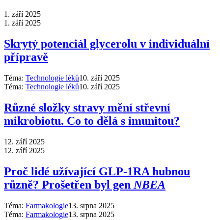
1. září 2025
1. září 2025
Skrytý potenciál glycerolu v individuální
přípravě
Téma:
Technologie léků
10. září 2025
Téma:
Technologie léků
10. září 2025
Různé složky stravy mění střevní
mikrobiotu. Co to dělá s imunitou?
12. září 2025
12. září 2025
Proč lidé užívající GLP-1RA hubnou
různě? Prošetřen byl gen
NBEA
Téma:
Farmakologie
13. srpna 2025
Téma:
Farmakologie
13. srpna 2025