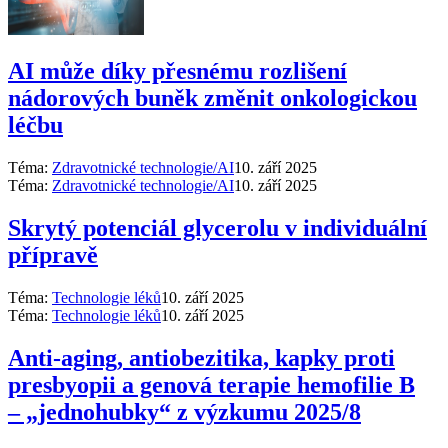
AI může díky přesnému rozlišení
nádorových buněk změnit onkologickou
léčbu
Téma:
Zdravotnické technologie/AI
10. září 2025
Téma:
Zdravotnické technologie/AI
10. září 2025
Skrytý potenciál glycerolu v individuální
přípravě
Téma:
Technologie léků
10. září 2025
Téma:
Technologie léků
10. září 2025
Anti‑aging, antiobezitika, kapky proti
presbyopii a genová terapie hemofilie B
–⁠ „jednohubky“ z výzkumu 2025/8