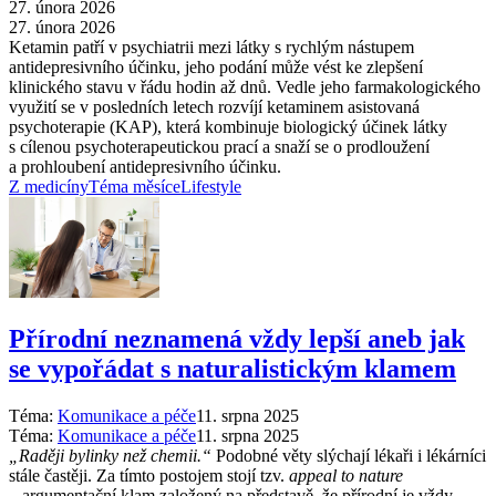
27. února 2026
27. února 2026
Ketamin patří v psychiatrii mezi látky s rychlým nástupem
antidepresivního účinku, jeho podání může vést ke zlepšení
klinického stavu v řádu hodin až dnů. Vedle jeho farmakologického
využití se v posledních letech rozvíjí ketaminem asistovaná
psychoterapie (KAP), která kombinuje biologický účinek látky
s cílenou psychoterapeutickou prací a snaží se o prodloužení
a prohloubení antidepresivního účinku.
Z medicíny
Téma měsíce
Lifestyle
Přírodní neznamená vždy lepší aneb jak
se vypořádat s naturalistickým klamem
Téma:
Komunikace a péče
11. srpna 2025
Téma:
Komunikace a péče
11. srpna 2025
„Raději bylinky než chemii.“
Podobné věty slýchají lékaři i lékárníci
stále častěji. Za tímto postojem stojí tzv.
appeal to nature
–⁠ argumentační klam založený na představě, že přírodní je vždy