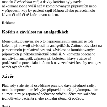
modelu
Escherichia coli
, a dávky kofeinu byly navíc
několikanásobně vyšší než v kombinovaných přípravcích nebo
v případech, kdy by pacient zapil běžnou dávku paracetamolu
kávou či užil čistě kofeinovou tabletu.
Reklama
Kofein a závislost na analgetikách
Méně diskutovaným, ale o to nepříjemnějším tématem je role
kofeinu při rozvoji závislosti na analgetikách. Zatímco závislost na
paracetamolu je relativně vzácná, závislost na kombinovaných
přípravcích je několikanásobně četnější. V kontextu obecného
nadužívání analgetik zejména při bolestech hlavy a zároveň
prokázaného potenciálu kofeinu k navození závislosti by tento jev
neměl být přehlížen.
Závěr
Platí tedy stále stejné osvědčené pravidlo dávat přednost raději
monokomponentním léčivým přípravkům než polykompozitním
a i mezi nimi je zapotřebí pečlivého výběru léčiva pro každého
jednotlivého pacienta a jeho aktuální situaci či potřeby.
(bak)