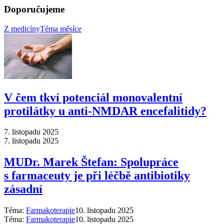
Doporučujeme
Z medicíny
Téma měsíce
V čem tkví potenciál monovalentní
protilátky u anti-NMDAR encefalitidy?
7. listopadu 2025
7. listopadu 2025
MUDr. Marek Štefan: Spolupráce
s farmaceuty je při léčbě antibiotiky
zásadní
Téma:
Farmakoterapie
10. listopadu 2025
Téma:
Farmakoterapie
10. listopadu 2025