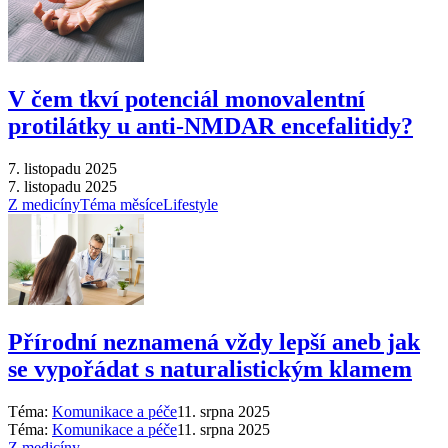
V čem tkví potenciál monovalentní
protilátky u anti-NMDAR encefalitidy?
7. listopadu 2025
7. listopadu 2025
Z medicíny
Téma měsíce
Lifestyle
Přírodní neznamená vždy lepší aneb jak
se vypořádat s naturalistickým klamem
Téma:
Komunikace a péče
11. srpna 2025
Téma:
Komunikace a péče
11. srpna 2025
Z medicíny