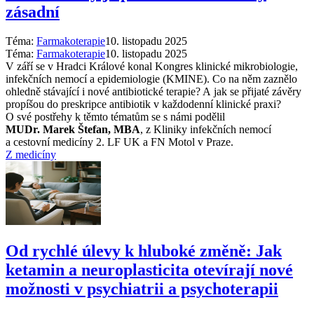
zásadní
Téma:
Farmakoterapie
10. listopadu 2025
Téma:
Farmakoterapie
10. listopadu 2025
V září se v Hradci Králové konal Kongres klinické mikrobiologie,
infekčních nemocí a epidemiologie (KMINE). Co na něm zaznělo
ohledně stávající i nové antibiotické terapie? A jak se přijaté závěry
propíšou do preskripce antibiotik v každodenní klinické praxi?
O své postřehy k těmto tématům se s námi podělil
MUDr. Marek Štefan, MBA
, z Kliniky infekčních nemocí
a cestovní medicíny 2. LF UK a FN Motol v Praze.
Z medicíny
Od rychlé úlevy k hluboké změně: Jak
ketamin a neuroplasticita otevírají nové
možnosti v psychiatrii a psychoterapii