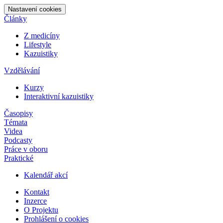
Nastavení cookies
Články
Z medicíny
Lifestyle
Kazuistiky
Vzdělávání
Kurzy
Interaktivní kazuistiky
Časopisy
Témata
Videa
Podcasty
Práce v oboru
Praktické
Kalendář akcí
Kontakt
Inzerce
O Projektu
Prohlášení o cookies