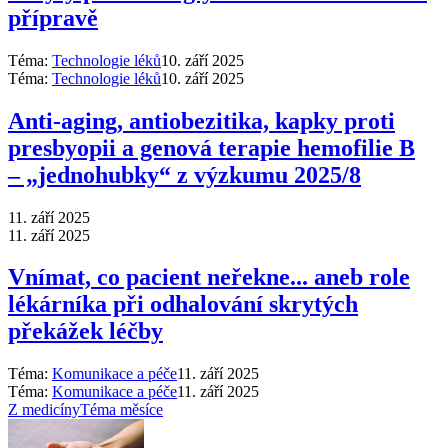
přípravě
Téma:
Technologie léků
10. září 2025
Téma:
Technologie léků
10. září 2025
Anti‑aging, antiobezitika, kapky proti
presbyopii a genová terapie hemofilie B
–⁠ „jednohubky“ z výzkumu 2025/8
11. září 2025
11. září 2025
Vnímat, co pacient neřekne... aneb role
lékárníka při odhalování skrytých
překážek léčby
Téma:
Komunikace a péče
11. září 2025
Téma:
Komunikace a péče
11. září 2025
Z medicíny
Téma měsíce