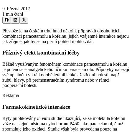
9. března 2017
1 min čtení
Přestože je na českém trhu hned několik přípravků obsahujících
kombinaci paracetamolu a kofeinu, jejich vzájemné interakce nejsou
tak zřejmé, jak by se na první pohled mohlo zdát.
Příznivý efekt kombinační léčby
Běžně využívaným fenoménem kombinace paracetamolu a kofeinu
je potenciace analgetického účinku paracetamolu. Přípravky nalézají
své uplatnění v krátkodobé terapii lehké až střední bolesti, např.
zubů, hlavy, při premenstruačním syndromu nebo v rámci
pooperační bolesti.
Reklama
Farmakokinetické interakce
Byly publikovány
in vitro
studie ukazující, že se molekula kofeinu
váže na stejné místo na cytochormu P450 jako paracetamol, čímž
zpomaluje jeho oxidaci. Studie však byla provedena pouze na