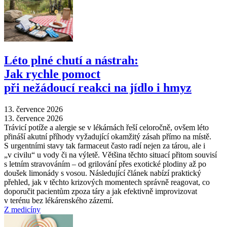
Léto plné chutí a nástrah:
Jak rychle pomoct
při nežádoucí reakci na jídlo i hmyz
13. července 2026
13. července 2026
Trávicí potíže a alergie se v lékárnách řeší celoročně, ovšem léto
přináší akutní příhody vyžadující okamžitý zásah přímo na místě.
S urgentními stavy tak farmaceut často radí nejen za tárou, ale i
„v civilu“ u vody či na výletě. Většina těchto situací přitom souvisí
s letním stravováním –⁠ od grilování přes exotické plodiny až po
doušek limonády s vosou. Následující článek nabízí praktický
přehled, jak v těchto krizových momentech správně reagovat, co
doporučit pacientům zpoza táry a jak efektivně improvizovat
v terénu bez lékárenského zázemí.
Z medicíny