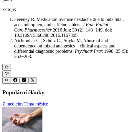
Zdroje:
Feeeney R. Medication overuse headache due to butalbital,
a
cetaminophen
, and c
affeine
tablets.
J Pain Palliat
Care Pharmacother
2016 Jun; 30 (2): 148−149, doi:
10.3109/15360288.2016.1167805.
Aichmullar C., Schütz C., Soyka M. Abuse of and
dependence
on mixed analgesics −⁠ clinical aspects and
differential diagnostic problems.
Psychiatr Prax
1998; 25 (5):
262−263.
Populární články
Z medicíny
Téma měsíce