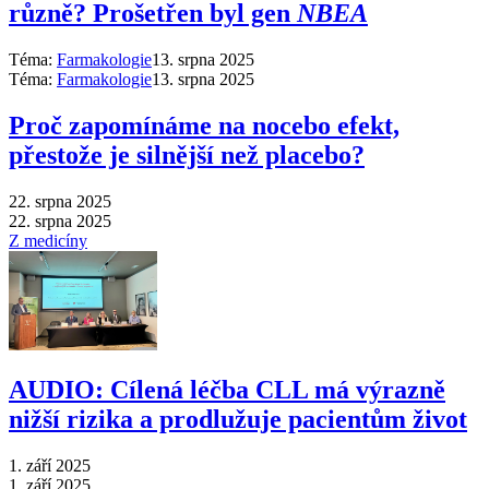
různě? Prošetřen byl gen
NBEA
Téma:
Farmakologie
13. srpna 2025
Téma:
Farmakologie
13. srpna 2025
Proč zapomínáme na nocebo efekt,
přestože je silnější než placebo?
22. srpna 2025
22. srpna 2025
Z medicíny
AUDIO: Cílená léčba CLL má výrazně
nižší rizika a prodlužuje pacientům život
1. září 2025
1. září 2025