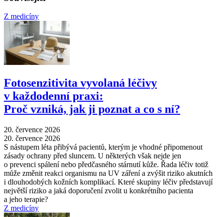
Z medicíny
Fotosenzitivita vyvolaná léčivy
v každodenní praxi:
Proč vzniká, jak ji poznat a co s ní?
20. července 2026
20. července 2026
S nástupem léta přibývá pacientů, kterým je vhodné připomenout
zásady ochrany před sluncem. U některých však nejde jen
o prevenci spálení nebo předčasného stárnutí kůže. Řada léčiv totiž
může změnit reakci organismu na UV záření a zvýšit riziko akutních
i dlouhodobých kožních komplikací. Které skupiny léčiv představují
největší riziko a jaká doporučení zvolit u konkrétního pacienta
a jeho terapie?
Z medicíny