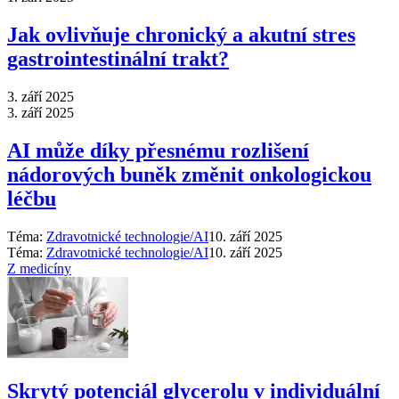
Jak ovlivňuje chronický a akutní stres
gastrointestinální trakt?
3. září 2025
3. září 2025
AI může díky přesnému rozlišení
nádorových buněk změnit onkologickou
léčbu
Téma:
Zdravotnické technologie/AI
10. září 2025
Téma:
Zdravotnické technologie/AI
10. září 2025
Z medicíny
Skrytý potenciál glycerolu v individuální