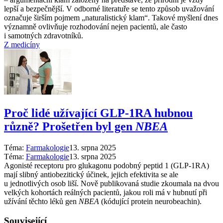
lepší a bezpečnější. V odborné literatuře se tento způsob uvažování
označuje širším pojmem „naturalistický klam“. Takové myšlení dnes
významně ovlivňuje rozhodování nejen pacientů, ale často
i samotných zdravotníků.
Z medicíny
Proč lidé užívající GLP-1RA hubnou
různě? Prošetřen byl gen
NBEA
Téma:
Farmakologie
13. srpna 2025
Téma:
Farmakologie
13. srpna 2025
Agonisté receptoru pro glukagonu podobný peptid 1 (GLP-1RA)
mají slibný antiobezitický účinek, jejich efektivita se ale
u jednotlivých osob liší. Nově publikovaná studie zkoumala na dvou
velkých kohortách reálných pacientů, jakou roli má v hubnutí při
užívání těchto léků gen
NBEA
(kódující protein neurobeachin).
Související