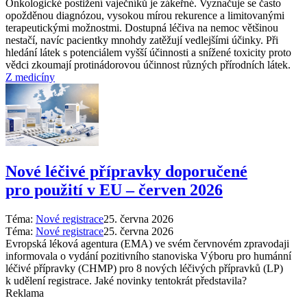
Onkologické postižení vaječníků je zákeřné. Vyznačuje se často
opožděnou diagnózou, vysokou mírou rekurence a limitovanými
terapeutickými možnostmi. Dostupná léčiva na nemoc většinou
nestačí, navíc pacientky mnohdy zatěžují vedlejšími účinky. Při
hledání látek s potenciálem vyšší účinnosti a snížené toxicity proto
vědci zkoumají protinádorovou účinnost různých přírodních látek.
Z medicíny
Nové léčivé přípravky doporučené
pro použití v EU –⁠ červen 2026
Téma:
Nové registrace
25. června 2026
Téma:
Nové registrace
25. června 2026
Evropská léková agentura (EMA) ve svém červnovém zpravodaji
informovala o vydání pozitivního stanoviska Výboru pro humánní
léčivé přípravky (CHMP) pro 8 nových léčivých přípravků (LP)
k udělení registrace. Jaké novinky tentokrát představila?
Reklama