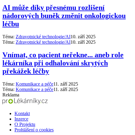
AI může díky přesnému rozlišení
nádorových buněk změnit onkologickou
léčbu
Téma:
Zdravotnické technologie/AI
10. září 2025
Téma:
Zdravotnické technologie/AI
10. září 2025
Vnímat, co pacient neřekne... aneb role
lékárníka při odhalování skrytých
překážek léčby
Téma:
Komunikace a péče
11. září 2025
Téma:
Komunikace a péče
11. září 2025
Reklama
Kontakt
Inzerce
O Projektu
Prohlášení o cookies