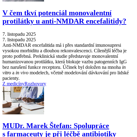
V čem tkví potenciál monovalentní
protilátky u anti-NMDAR encefalitidy?
7. listopadu 2025
7. listopadu 2025
Anti-NMDAR encefalitida má i přes standardní imunosupresi
vysokou morbiditu a dlouhou rekonvalescenci. Cílenější léčba je
proto potřebná. Preklinická studie představuje monovalentní
humanizovanou protilátku, která blokuje vazbu patogenních IgG
bez narušení funkce receptoru. Účinek byl doložen na mnoha
in
vitro
a
in vivo
modelech, včetně modelování dávkování pro lidské
pacienty.
Z medicíny
Rozhovory
MUDr. Marek Štefan: Spolupráce
s farmaceuty je při léčbě antibiotiky