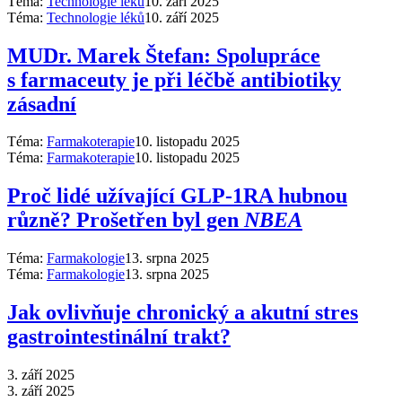
Téma:
Technologie léků
10. září 2025
Téma:
Technologie léků
10. září 2025
MUDr. Marek Štefan: Spolupráce
s farmaceuty je při léčbě antibiotiky
zásadní
Téma:
Farmakoterapie
10. listopadu 2025
Téma:
Farmakoterapie
10. listopadu 2025
Proč lidé užívající GLP-1RA hubnou
různě? Prošetřen byl gen
NBEA
Téma:
Farmakologie
13. srpna 2025
Téma:
Farmakologie
13. srpna 2025
Jak ovlivňuje chronický a akutní stres
gastrointestinální trakt?
3. září 2025
3. září 2025