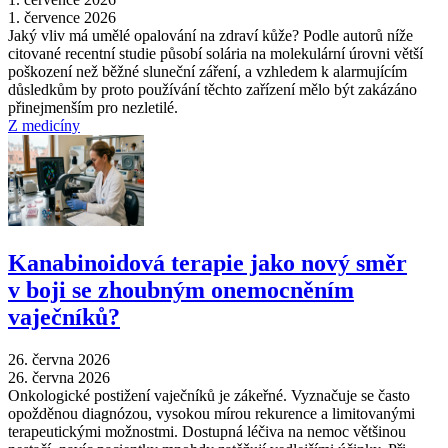
1. července 2026
Jaký vliv má umělé opalování na zdraví kůže? Podle autorů níže
citované recentní studie působí solária na molekulární úrovni větší
poškození než běžné sluneční záření, a vzhledem k alarmujícím
důsledkům by proto používání těchto zařízení mělo být zakázáno
přinejmenším pro nezletilé.
Z medicíny
Kanabinoidová terapie jako nový směr
v boji se zhoubným onemocněním
vaječníků?
26. června 2026
26. června 2026
Onkologické postižení vaječníků je zákeřné. Vyznačuje se často
opožděnou diagnózou, vysokou mírou rekurence a limitovanými
terapeutickými možnostmi. Dostupná léčiva na nemoc většinou