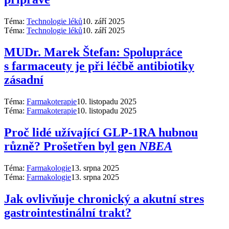
Téma:
Technologie léků
10. září 2025
Téma:
Technologie léků
10. září 2025
MUDr. Marek Štefan: Spolupráce
s farmaceuty je při léčbě antibiotiky
zásadní
Téma:
Farmakoterapie
10. listopadu 2025
Téma:
Farmakoterapie
10. listopadu 2025
Proč lidé užívající GLP-1RA hubnou
různě? Prošetřen byl gen
NBEA
Téma:
Farmakologie
13. srpna 2025
Téma:
Farmakologie
13. srpna 2025
Jak ovlivňuje chronický a akutní stres
gastrointestinální trakt?