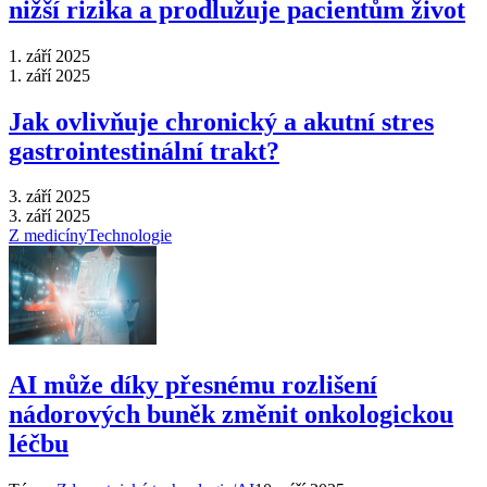
nižší rizika a prodlužuje pacientům život
1. září 2025
1. září 2025
Jak ovlivňuje chronický a akutní stres
gastrointestinální trakt?
3. září 2025
3. září 2025
Z medicíny
Technologie
AI může díky přesnému rozlišení
nádorových buněk změnit onkologickou
léčbu