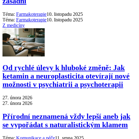
zásadní
Téma:
Farmakoterapie
10. listopadu 2025
Téma:
Farmakoterapie
10. listopadu 2025
Z medicíny
Od rychlé úlevy k hluboké změně: Jak
ketamin a neuroplasticita otevírají nové
možnosti v psychiatrii a psychoterapii
27. února 2026
27. února 2026
Přírodní neznamená vždy lepší aneb jak
se vypořádat s naturalistickým klamem
Téma:
Komunikace a péče
11. srpna 2025