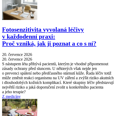
Fotosenzitivita vyvolaná léčivy
v každodenní praxi:
Proč vzniká, jak ji poznat a co s ní?
20. července 2026
20. července 2026
S nástupem léta přibývá pacientů, kterým je vhodné připomenout
zásady ochrany před sluncem. U některých však nejde jen
o prevenci spálení nebo předčasného stárnutí kůže. Řada léčiv totiž
může změnit reakci organismu na UV záření a zvýšit riziko akutních
i dlouhodobých kožních komplikací. Které skupiny léčiv představují
největší riziko a jaká doporučení zvolit u konkrétního pacienta
a jeho terapie?
Z medicíny