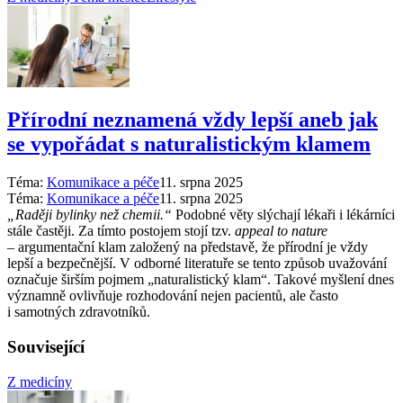
Přírodní neznamená vždy lepší aneb jak
se vypořádat s naturalistickým klamem
Téma:
Komunikace a péče
11. srpna 2025
Téma:
Komunikace a péče
11. srpna 2025
„Raději bylinky než chemii.“
Podobné věty slýchají lékaři i lékárníci
stále častěji. Za tímto postojem stojí tzv.
appeal to nature
–⁠ argumentační klam založený na představě, že přírodní je vždy
lepší a bezpečnější. V odborné literatuře se tento způsob uvažování
označuje širším pojmem „naturalistický klam“. Takové myšlení dnes
významně ovlivňuje rozhodování nejen pacientů, ale často
i samotných zdravotníků.
Související
Z medicíny