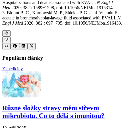
Hospitalizations and deaths associated with EVALI.
N Engl J
Med
2020; 382 : 1589−1598, doi: 10.1056/NEJMoa1915314.
3. Blount B. C., Karnowski M. P., Shields P. G. et al. Vitamin E
acetate in bronchoalveolar-lavage fluid associated with EVALI.
N
Engl J Med
2020; 382 : 697−705, doi: 10.1056/NEJMoa1916433.
Populární články
Z medicíny
Různé složky stravy mění střevní
mikrobiotu. Co to dělá s imunitou?
12. září 2025