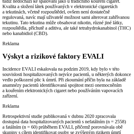
tudíž nedochází ke spalování jako u tradičního kouření cigaret.
Kvalita a složení látek používaných v elektronické cigaretách
a tekutinách, včetně rozpouštědel, ovšem není dostatečně
regulovaná, navíc mají uživatelé možnost sami alterovat zahřívanou
tekutinu. Tato tekutina může obsahovat nikotin, různé jiné látky,
rozpouštědla, příchutě a aditiva, ale také tetrahydrokanabinol (THC)
nebo kanabidiol (CBD).
Reklama
Výskyt a rizikové faktory EVALI
Incidence EVALI eskalovala na podzim 2019, kdy bylo v této
souvislosti hospitalizovaných nejvíce pacientů, u některých dokonce
vedlo poškození plic k úmrtí. Při zkoumání příčin byla na základě
anamnézy pacientů identifikovaná spojitost mezi onemocněním
a kouřením elektronických cigaret nebo používáním vapovacích
zařízení.
Reklama
Retrospektivní studie publikovaná v dubnu 2020 zpracovala
dostupná data hospitalizovaných pacientů s nefatálním (n = 2558)
a fatálním (n = 60) průběhem EVALI, přičemž porovnávala obě
skupiny s cílem identifikovat osoby se zvýšeným rizikem úmrtí