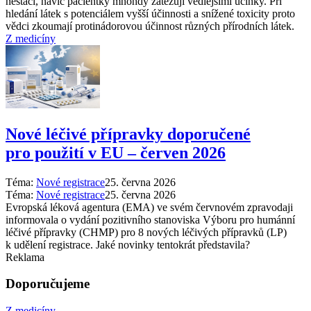
nestačí, navíc pacientky mnohdy zatěžují vedlejšími účinky. Při
hledání látek s potenciálem vyšší účinnosti a snížené toxicity proto
vědci zkoumají protinádorovou účinnost různých přírodních látek.
Z medicíny
Nové léčivé přípravky doporučené
pro použití v EU –⁠ červen 2026
Téma:
Nové registrace
25. června 2026
Téma:
Nové registrace
25. června 2026
Evropská léková agentura (EMA) ve svém červnovém zpravodaji
informovala o vydání pozitivního stanoviska Výboru pro humánní
léčivé přípravky (CHMP) pro 8 nových léčivých přípravků (LP)
k udělení registrace. Jaké novinky tentokrát představila?
Reklama
Doporučujeme
Z medicíny