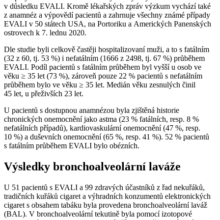
v důsledku EVALI. Kromě lékařských zpráv výzkum vychází také
z anamnéz a výpovědí pacientů a zahrnuje všechny známé případy
EVALI v 50 státech USA, na Portoriku a Amerických Panenských
ostrovech k 7. lednu 2020.
Dle studie byli celkově častěji hospitalizovaní muži, a to s fatálním
(32 z 60, tj. 53 %) i nefatálním (1666 z 2498, tj. 67 %) průběhem
EVALI. Podíl pacientů s fatálním průběhem byl vyšší u osob ve
věku ≥ 35 let (73 %), zároveň pouze 22 % pacientů s nefatálním
průběhem bylo ve věku ≥ 35 let. Medián věku zesnulých činil
45 let, u přeživších 23 let.
U pacientů s dostupnou anamnézou byla zjištěná historie
chronických onemocnění jako astma (23 % fatálních, resp. 8 %
nefatálních případů), kardiovaskulární onemocnění (47 %, resp.
10 %) a duševních onemocnění (65 %, resp. 41 %). 52 % pacientů
s fatálním průběhem EVALI bylo obézních.
Výsledky bronchoalveolární laváže
U 51 pacientů s EVALI a 99 zdravých účastníků z řad nekuřáků,
tradičních kuřáků cigaret a výhradních konzumentů elektronických
cigaret s obsahem tabáku byla provedena bronchoalveolární laváž
(BAL). V bronchoalveolární tekutině byla pomocí izotopové