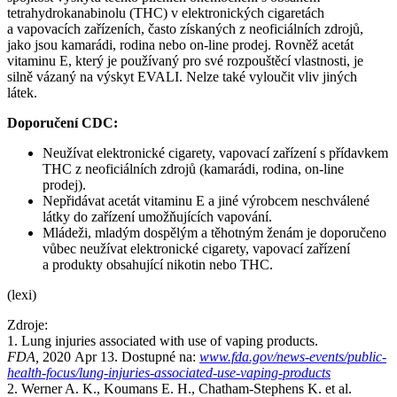
tetrahydrokanabinolu (THC) v elektronických cigaretách
a vapovacích zařízeních, často získaných z neoficiálních zdrojů,
jako jsou kamarádi, rodina nebo on-line prodej. Rovněž acetát
vitaminu E, který je používaný pro své rozpouštěcí vlastnosti, je
silně vázaný na výskyt EVALI. Nelze také vyloučit vliv jiných
látek.
Doporučení CDC:
Neužívat elektronické cigarety, vapovací zařízení s přídavkem
THC z neoficiálních zdrojů (kamarádi, rodina, on-line
prodej).
Nepřidávat acetát vitaminu E a jiné výrobcem neschválené
látky do zařízení umožňujících vapování.
Mládeži, mladým dospělým a těhotným ženám je doporučeno
vůbec neužívat elektronické cigarety, vapovací zařízení
a produkty obsahující nikotin nebo THC.
(lexi)
Zdroje:
1. Lung injuries associated with use of vaping products.
FDA,
2020 Apr 13. Dostupné na:
www.fda.gov/news-events/public-
health-focus/lung-injuries-associated-use-vaping-products
2. Werner A. K., Koumans E. H., Chatham-Stephens K. et al.