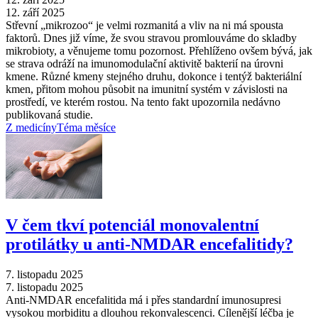
12. září 2025
Střevní „mikrozoo“ je velmi rozmanitá a vliv na ni má spousta
faktorů. Dnes již víme, že svou stravou promlouváme do skladby
mikrobioty, a věnujeme tomu pozornost. Přehlíženo ovšem bývá, jak
se strava odráží na imunomodulační aktivitě bakterií na úrovni
kmene. Různé kmeny stejného druhu, dokonce i tentýž bakteriální
kmen, přitom mohou působit na imunitní systém v závislosti na
prostředí, ve kterém rostou. Na tento fakt upozornila nedávno
publikovaná studie.
Z medicíny
Téma měsíce
V čem tkví potenciál monovalentní
protilátky u anti-NMDAR encefalitidy?
7. listopadu 2025
7. listopadu 2025
Anti-NMDAR encefalitida má i přes standardní imunosupresi
vysokou morbiditu a dlouhou rekonvalescenci. Cílenější léčba je