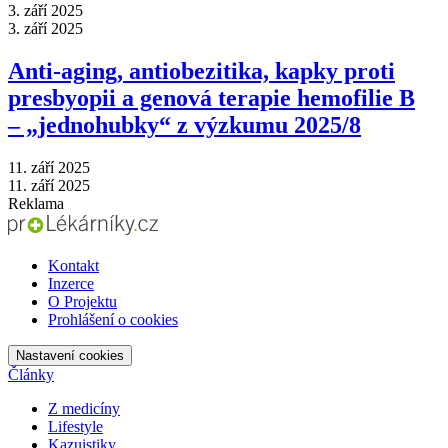
3. září 2025
3. září 2025
Anti‑aging, antiobezitika, kapky proti
presbyopii a genová terapie hemofilie B
–⁠ „jednohubky“ z výzkumu 2025/8
11. září 2025
11. září 2025
Reklama
Kontakt
Inzerce
O Projektu
Prohlášení o cookies
Nastavení cookies
Články
Z medicíny
Lifestyle
Kazuistiky