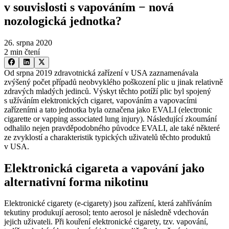
v souvislosti s vapováním −⁠ nová
nozologická jednotka?
26. srpna 2020
2 min čtení
Od srpna 2019 zdravotnická zařízení v USA zaznamenávala
zvýšený počet případů neobvyklého poškození plic u jinak relativně
zdravých mladých jedinců. Výskyt těchto potíží plic byl spojený
s užíváním elektronických cigaret, vapováním a vapovacími
zařízeními a tato jednotka byla označena jako EVALI (electronic
cigarette or vapping associated lung injury). Následující zkoumání
odhalilo nejen pravděpodobného původce EVALI, ale také některé
ze zvyklostí a charakteristik typických uživatelů těchto produktů
v USA.
Elektronická cigareta a vapování jako
alternativní forma nikotinu
Elektronické cigarety (e-cigarety) jsou zařízení, která zahříváním
tekutiny produkují aerosol; tento aerosol je následně vdechován
jejich uživateli. Při kouření elektronické cigarety, tzv. vapování,