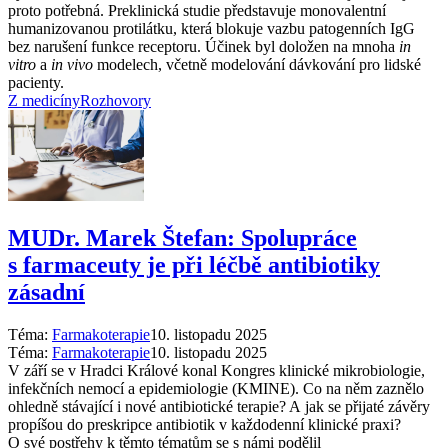
proto potřebná. Preklinická studie představuje monovalentní
humanizovanou protilátku, která blokuje vazbu patogenních IgG
bez narušení funkce receptoru. Účinek byl doložen na mnoha
in
vitro
a
in vivo
modelech, včetně modelování dávkování pro lidské
pacienty.
Z medicíny
Rozhovory
MUDr. Marek Štefan: Spolupráce
s farmaceuty je při léčbě antibiotiky
zásadní
Téma:
Farmakoterapie
10. listopadu 2025
Téma:
Farmakoterapie
10. listopadu 2025
V září se v Hradci Králové konal Kongres klinické mikrobiologie,
infekčních nemocí a epidemiologie (KMINE). Co na něm zaznělo
ohledně stávající i nové antibiotické terapie? A jak se přijaté závěry
propíšou do preskripce antibiotik v každodenní klinické praxi?
O své postřehy k těmto tématům se s námi podělil