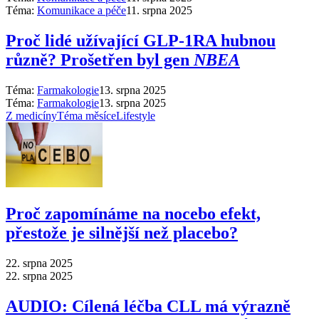
Téma:
Komunikace a péče
11. srpna 2025
Proč lidé užívající GLP-1RA hubnou
různě? Prošetřen byl gen
NBEA
Téma:
Farmakologie
13. srpna 2025
Téma:
Farmakologie
13. srpna 2025
Z medicíny
Téma měsíce
Lifestyle
Proč zapomínáme na nocebo efekt,
přestože je silnější než placebo?
22. srpna 2025
22. srpna 2025
AUDIO: Cílená léčba CLL má výrazně