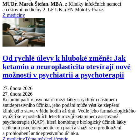
MUDr. Marek Štefan, MBA
, z Kliniky infekčních nemocí
a cestovní medicíny 2. LF UK a FN Motol v Praze.
Z medicíny
Od rychlé úlevy k hluboké změně: Jak
ketamin a neuroplasticita otevírají nové
možnosti v psychiatrii a psychoterapii
27. února 2026
27. února 2026
Ketamin patří v psychiatrii mezi látky s rychlým nástupem
antidepresivního účinku, jeho podání může vést ke zlepšení
klinického stavu v řádu hodin až dnů. Vedle jeho farmakologického
využití se v posledních letech rozvíjí ketaminem asistovaná
psychoterapie (KAP), která kombinuje biologický účinek látky
s cílenou psychoterapeutickou prací a snaží se o prodloužení
a prohloubení antidepresivního účinku.
Z medicíny
Téma měsíce
Lifestyle