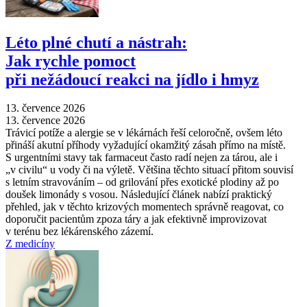
Léto plné chutí a nástrah:
Jak rychle pomoct
při nežádoucí reakci na jídlo i hmyz
13. července 2026
13. července 2026
Trávicí potíže a alergie se v lékárnách řeší celoročně, ovšem léto
přináší akutní příhody vyžadující okamžitý zásah přímo na místě.
S urgentními stavy tak farmaceut často radí nejen za tárou, ale i
„v civilu“ u vody či na výletě. Většina těchto situací přitom souvisí
s letním stravováním –⁠ od grilování přes exotické plodiny až po
doušek limonády s vosou. Následující článek nabízí praktický
přehled, jak v těchto krizových momentech správně reagovat, co
doporučit pacientům zpoza táry a jak efektivně improvizovat
v terénu bez lékárenského zázemí.
Z medicíny