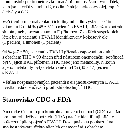
hmotnostní spektrometrie zkoumaná přítomnost škodlivých látek,
jako jsou acetát vitaminu E, rostlinné oleje, kokosový olej, ropné
deriváty a další.
Vyšetření bronchoalveolární tekutiny odhalilo výskyt acetátu
vitaminu E u 94 % (48 z 51) pacientů s EVALI, přičemž u kontrolní
skupiny nebyl acetát vitaminu E přítomen. Z dalších suspektních
látek byl u pacientů s EVALI identifikovaný kokosový olej
(1 pacient) a limonen (1 pacient).
94 % (47 z 50) pacientů s EVALI přiznalo vapování produktů
s obsahem THC v 90 dnech před nástupem onemocnění, popřípadě
byl v jejich BAL přítomen THC nebo jeho metabolity. Nikotin
a jeho metabolity byly detekované u 64 % (30 z 47) pacientů
s EVALI
Většina hospitalizovaných pacientů s diagnostikovaných EVALI
uvedla nedávné užívání produktů obsahující THC.
Stanovisko CDC a FDA
Americké Centrum pro kontrolu a prevenci nemocí (CDC) a Úřad
pro kontrolu léčiv a potravin (FDA) nadále identifikují příčiny
poškození plic spojené s EVALI. Dostupná data poukazují na
spojitost výskytu těchto plicních onemocnění s obsahem