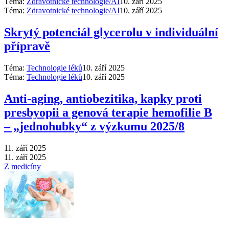
Téma:
Zdravotnické technologie/AI
10. září 2025
Téma:
Zdravotnické technologie/AI
10. září 2025
Skrytý potenciál glycerolu v individuální
přípravě
Téma:
Technologie léků
10. září 2025
Téma:
Technologie léků
10. září 2025
Anti‑aging, antiobezitika, kapky proti
presbyopii a genová terapie hemofilie B
–⁠ „jednohubky“ z výzkumu 2025/8
11. září 2025
11. září 2025
Z medicíny