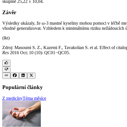
skupině 25,22 ± 10,04.
Závěr
Výsledky ukázaly, že ω-3 mastné kyseliny mohou pomoci v léčbě menop
vhodné generalizovat. Vzhledem k minimálnímu riziku nežádoucích ú
(lkt)
Zdroj: Masoumi S. Z., Kazemi F., Tavakolian S. et al. Effect of cita
Res
2016 Oct; 10 (10): QC01−QC05.
Populární články
Z medicíny
Téma měsíce