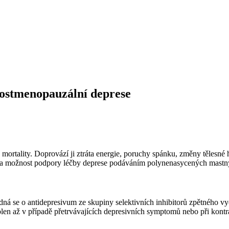
postmenopauzální deprese
mortality. Doprovází ji ztráta energie, poruchy spánku, změny tělesné
vána možnost podpory léčby deprese podáváním polynenasycených mastn
edná se o antidepresivum ze skupiny selektivních inhibitorů zpětného 
olen až v případě přetrvávajících depresivních symptomů nebo při kont