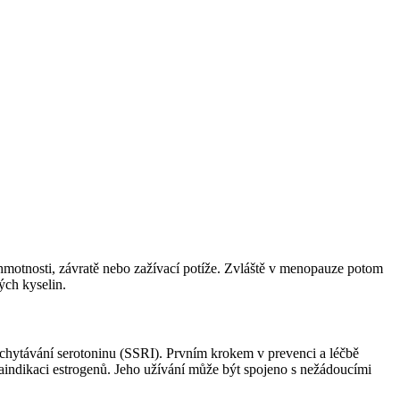
 hmotnosti, závratě nebo zažívací potíže. Zvláště v menopauze potom
ých kyselin.
vychytávání serotoninu (SSRI). Prvním krokem v prevenci a léčbě
raindikaci estrogenů. Jeho užívání může být spojeno s nežádoucími