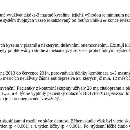
vantně využívat také ω-3 mastné kyseliny, jejichž výhodou je minimum 
e systém dvojných vazeb lokalizovaný od třetího uhlíku ω-konce řetězc
ch kyselin v plazmě a některými duševními onemocněními. Existují klin
byly publikovány i studie a metaanalýzy se zcela protichůdnými výsled
 října 2013 do července 2014, porovnávala účinky kombinace ω-3 mastný
 6 měsících neužívaly žádná antidepresiva a u kterých již min. 12 měsí
rvenční. Pacientky z kontrolní skupiny užívaly 20 mg citalopramu a pl
 1., 2. a 4. týdne vyplnily pacientky dotazník BDI
(Beck Depression In
ím je jeho onemocnění závažnější.
 signifikantní rozdíl ve skóre deprese. Během studie však byl v této s
den (p < 0,001) a 4. týden léčby (p < 0,001). Po 4týdenní léčbě činilo