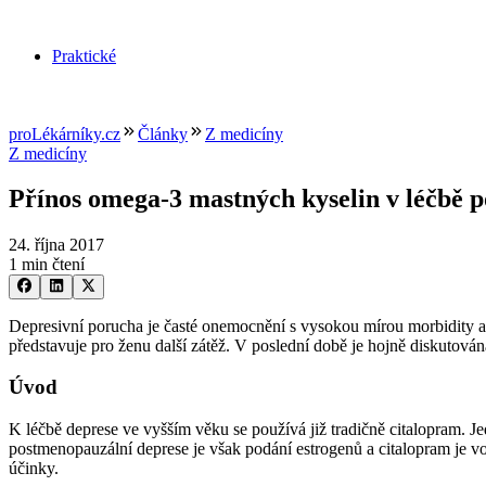
Praktické
proLékárníky.cz
Články
Z medicíny
Z medicíny
Přínos omega-3 mastných kyselin v léčbě 
24. října 2017
1 min čtení
Depresivní porucha je časté onemocnění s vysokou mírou morbidity a 
představuje pro ženu další zátěž. V poslední době je hojně diskuto
Úvod
K léčbě deprese ve vyšším věku se používá již tradičně citalopram. J
postmenopauzální deprese je však podání estrogenů a citalopram je v
účinky.