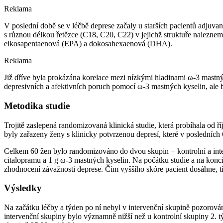
Reklama
V poslední době se v léčbě deprese začaly u starších pacientů adju
s různou délkou řetězce (C18, C20, C22) v jejichž struktuře naleznem
eikosapentaenová (EPA) a dokosahexaenová (DHA).
Reklama
Již dříve byla prokázána korelace mezi nízkými hladinami ω-3 mastný
depresivních a afektivních poruch pomocí ω-3 mastných kyselin, ale 
Metodika studie
Trojitě zaslepená randomizovaná klinická studie, která probíhala od
byly zařazeny ženy s klinicky potvrzenou depresí, které v posledních
Celkem 60 žen bylo randomizováno do dvou skupin −⁠ kontrolní a inte
citalopramu a 1 g ω-3 mastných kyselin. Na počátku studie a na konci
zhodnocení závažnosti deprese. Čím vyššího skóre pacient dosáhne, t
Výsledky
Na začátku léčby a týden po ní nebyl v intervenční skupině pozorován
intervenční skupiny bylo významně nižší než u kontrolní skupiny 2. tý