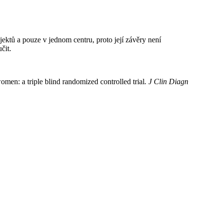
ktů a pouze v jednom centru, proto její závěry není
čit.
men: a triple blind randomized controlled trial
. J Clin Diagn