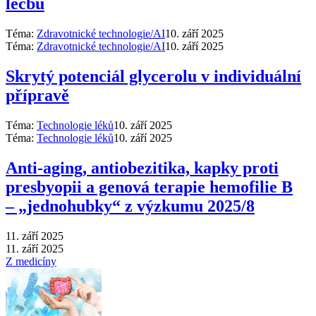
léčbu
Téma:
Zdravotnické technologie/AI
10. září 2025
Téma:
Zdravotnické technologie/AI
10. září 2025
Skrytý potenciál glycerolu v individuální
přípravě
Téma:
Technologie léků
10. září 2025
Téma:
Technologie léků
10. září 2025
Anti‑aging, antiobezitika, kapky proti
presbyopii a genová terapie hemofilie B
–⁠ „jednohubky“ z výzkumu 2025/8
11. září 2025
11. září 2025
Z medicíny