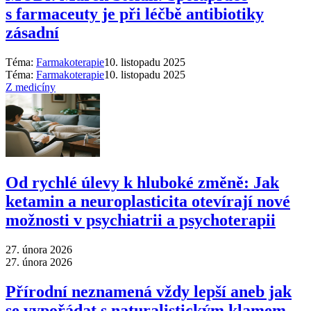
s farmaceuty je při léčbě antibiotiky
zásadní
Téma:
Farmakoterapie
10. listopadu 2025
Téma:
Farmakoterapie
10. listopadu 2025
Z medicíny
Od rychlé úlevy k hluboké změně: Jak
ketamin a neuroplasticita otevírají nové
možnosti v psychiatrii a psychoterapii
27. února 2026
27. února 2026
Přírodní neznamená vždy lepší aneb jak
se vypořádat s naturalistickým klamem