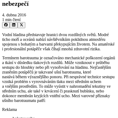
nebezpečí
4. dubna 2016
1 min čtení
Vodní hladina představuje hranici dvou rozdílných světů. Modré
ticho moří a oceánů nabízí návštěvníkům poklidnou atmosféru
spojenou s bohatým a barvami překypujícím životem. Na amatérské
i profesionální potápěče však číhají mnohá zdravotní rizika.
Termínem barotrauma je označováno mechanické poškození orgánů
a tkání v důsledku tlakových rozdílů. Může vzniknout v průběhu
sestupu do hloubky nebo při vynořování na hladinu. Nejčastějším
zraněním potápěčů je takzvané ušní barotrauma, které
nastává během výraznějšího ponoru. Při nesprávné technice sestupu
vzniká problém s vyrovnáváním tlaku mezi středním uchem
a vnějším prostředím. To může vyústit v nahromadění tekutiny ve
středním uchu, ale také v krvácení či prasknutí bubínku, nebo
dokonce membrán kryjících vnitřní ucho. Mezi varovné příznaky
ušního barotraumatu patří:
Reklama