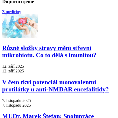
Doporučujeme
Z medicíny
Různé složky stravy mění střevní
mikrobiotu. Co to dělá s imunitou?
12. září 2025
12. září 2025
V čem tkví potenciál monovalentní
protilátky u anti-NMDAR encefalitidy?
7. listopadu 2025
7. listopadu 2025
MUDr. Marek Štefan: Spolupráce