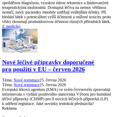
opožděnou diagnózou, vysokou mírou rekurence a limitovanými
terapeutickými možnostmi. Dostupná léčiva na nemoc většinou
nestačí, navíc pacientky mnohdy zatěžují vedlejšími účinky. Při
hledání látek s potenciálem vyšší účinnosti a snížené toxicity proto
vědci zkoumají protinádorovou účinnost různých přírodních látek.
Z medicíny
Nové léčivé přípravky doporučené
pro použití v EU –⁠ červen 2026
Téma:
Nové registrace
25. června 2026
Téma:
Nové registrace
25. června 2026
Evropská léková agentura (EMA) ve svém červnovém zpravodaji
informovala o vydání pozitivního stanoviska Výboru pro humánní
léčivé přípravky (CHMP) pro 8 nových léčivých přípravků (LP)
k udělení registrace. Jaké novinky tentokrát představila?
Reklama