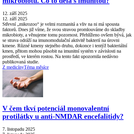
mikrobiotu. Co to dělá s imunitou?
12. září 2025
12. září 2025
Střevní „mikrozoo“ je velmi rozmanitá a vliv na ni má spousta
faktorů. Dnes již víme, že svou stravou promlouváme do skladby
mikrobioty, a věnujeme tomu pozornost. Přehlíženo ovšem bývá, jak
se strava odráží na imunomodulační aktivitě bakterií na úrovni
kmene. Různé kmeny stejného druhu, dokonce i tentýž bakteriální
kmen, přitom mohou působit na imunitní systém v závislosti na
prostředí, ve kterém rostou. Na tento fakt upozornila nedávno
publikovaná studie.
Z medicíny
Téma měsíce
V čem tkví potenciál monovalentní
protilátky u anti-NMDAR encefalitidy?
7. listopadu 2025