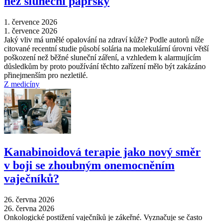
než sluneční paprsky
1. července 2026
1. července 2026
Jaký vliv má umělé opalování na zdraví kůže? Podle autorů níže
citované recentní studie působí solária na molekulární úrovni větší
poškození než běžné sluneční záření, a vzhledem k alarmujícím
důsledkům by proto používání těchto zařízení mělo být zakázáno
přinejmenším pro nezletilé.
Z medicíny
Kanabinoidová terapie jako nový směr
v boji se zhoubným onemocněním
vaječníků?
26. června 2026
26. června 2026
Onkologické postižení vaječníků je zákeřné. Vyznačuje se často