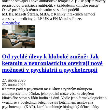
ohledně stávající i nové antibiotické terapie? A jak se přijaté závěry
propíšou do preskripce antibiotik v každodenní klinické praxi?
O své postřehy k těmto tématům se s námi podělil
MUDr. Marek Štefan, MBA
, z Kliniky infekčních nemocí
a cestovní medicíny 2. LF UK a FN Motol v Praze.
Z medicíny
Od rychlé úlevy k hluboké změně: Jak
ketamin a neuroplasticita otevírají nové
možnosti v psychiatrii a psychoterapii
27. února 2026
27. února 2026
Ketamin patří v psychiatrii mezi látky s rychlým nástupem
antidepresivního účinku, jeho podání může vést ke zlepšení
klinického stavu v řádu hodin až dnů. Vedle jeho farmakologického
využití se v posledních letech rozvíjí ketaminem asistovaná
psychoterapie (KAP), která kombinuje biologický účinek látky