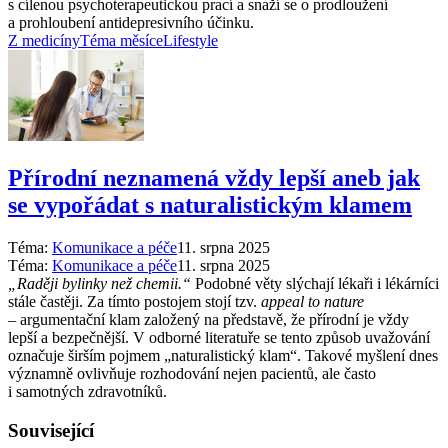
s cílenou psychoterapeutickou prací a snaží se o prodloužení
a prohloubení antidepresivního účinku.
Z medicíny
Téma měsíce
Lifestyle
Přírodní neznamená vždy lepší aneb jak
se vypořádat s naturalistickým klamem
Téma:
Komunikace a péče
11. srpna 2025
Téma:
Komunikace a péče
11. srpna 2025
„Raději bylinky než chemii.“
Podobné věty slýchají lékaři i lékárníci
stále častěji. Za tímto postojem stojí tzv.
appeal to nature
–⁠ argumentační klam založený na představě, že přírodní je vždy
lepší a bezpečnější. V odborné literatuře se tento způsob uvažování
označuje širším pojmem „naturalistický klam“. Takové myšlení dnes
významně ovlivňuje rozhodování nejen pacientů, ale často
i samotných zdravotníků.
Související