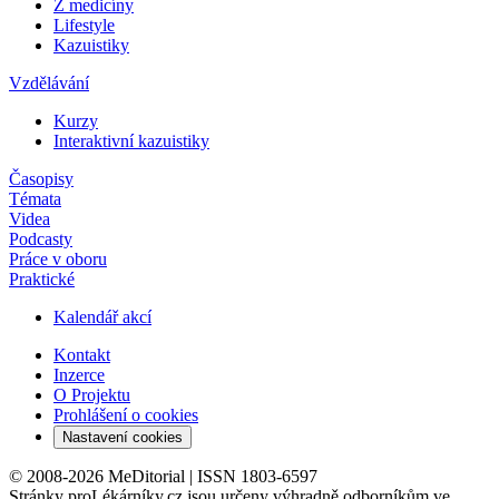
Z medicíny
Lifestyle
Kazuistiky
Vzdělávání
Kurzy
Interaktivní kazuistiky
Časopisy
Témata
Videa
Podcasty
Práce v oboru
Praktické
Kalendář akcí
Kontakt
Inzerce
O Projektu
Prohlášení o cookies
Nastavení cookies
© 2008-2026 MeDitorial | ISSN 1803-6597
Stránky proLékárníky.cz jsou určeny výhradně odborníkům ve