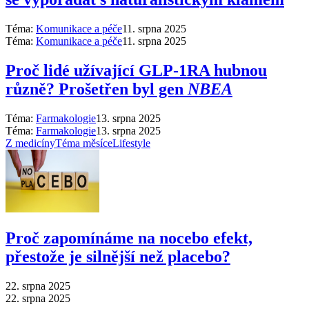
Téma:
Komunikace a péče
11. srpna 2025
Téma:
Komunikace a péče
11. srpna 2025
Proč lidé užívající GLP-1RA hubnou
různě? Prošetřen byl gen
NBEA
Téma:
Farmakologie
13. srpna 2025
Téma:
Farmakologie
13. srpna 2025
Z medicíny
Téma měsíce
Lifestyle
Proč zapomínáme na nocebo efekt,
přestože je silnější než placebo?
22. srpna 2025
22. srpna 2025