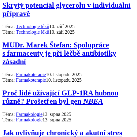
Skrytý potenciál glycerolu v individuální
přípravě
Téma:
Technologie léků
10. září 2025
Téma:
Technologie léků
10. září 2025
MUDr. Marek Štefan: Spolupráce
s farmaceuty je při léčbě antibiotiky
zásadní
Téma:
Farmakoterapie
10. listopadu 2025
Téma:
Farmakoterapie
10. listopadu 2025
Proč lidé užívající GLP-1RA hubnou
různě? Prošetřen byl gen
NBEA
Téma:
Farmakologie
13. srpna 2025
Téma:
Farmakologie
13. srpna 2025
Jak ovlivňuje chronický a akutní stres