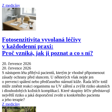
Z medicíny
Fotosenzitivita vyvolaná léčivy
v každodenní praxi:
Proč vzniká, jak ji poznat a co s ní?
20. července 2026
20. července 2026
S nástupem léta přibývá pacientů, kterým je vhodné připomenout
zásady ochrany před sluncem. U některých však nejde jen
o prevenci spálení nebo předčasného stárnutí kůže. Řada léčiv totiž
může změnit reakci organismu na UV záření a zvýšit riziko akutních
i dlouhodobých kožních komplikací. Které skupiny léčiv představují
největší riziko a jaká doporučení zvolit u konkrétního pacienta
a jeho terapie?
Z medicíny