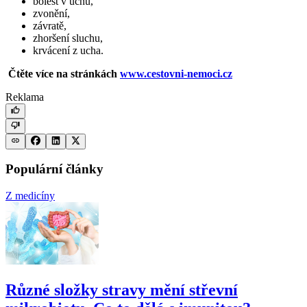
bolest v uchu,
zvonění,
závratě,
zhoršení sluchu,
krvácení z ucha.
Čtěte více na stránkách
www.cestovni-nemoci.cz
Reklama
Populární články
Z medicíny
Různé složky stravy mění střevní