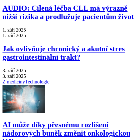
AUDIO: Cílená léčba CLL má výrazně
nižší rizika a prodlužuje pacientům život
1. září 2025
1. září 2025
Jak ovlivňuje chronický a akutní stres
gastrointestinální trakt?
3. září 2025
3. září 2025
Z medicíny
Technologie
AI může díky přesnému rozlišení
nádorových buněk změnit onkologickou