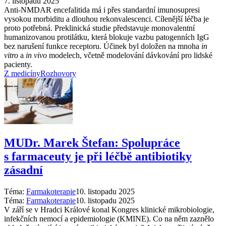
7. listopadu 2025
Anti-NMDAR encefalitida má i přes standardní imunosupresi
vysokou morbiditu a dlouhou rekonvalescenci. Cílenější léčba je
proto potřebná. Preklinická studie představuje monovalentní
humanizovanou protilátku, která blokuje vazbu patogenních IgG
bez narušení funkce receptoru. Účinek byl doložen na mnoha
in
vitro
a
in vivo
modelech, včetně modelování dávkování pro lidské
pacienty.
Z medicíny
Rozhovory
MUDr. Marek Štefan: Spolupráce
s farmaceuty je při léčbě antibiotiky
zásadní
Téma:
Farmakoterapie
10. listopadu 2025
Téma:
Farmakoterapie
10. listopadu 2025
V září se v Hradci Králové konal Kongres klinické mikrobiologie,
infekčních nemocí a epidemiologie (KMINE). Co na něm zaznělo