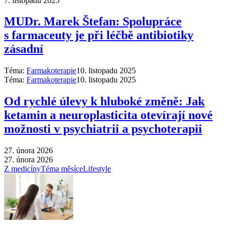
7. listopadu 2025
MUDr. Marek Štefan: Spolupráce
s farmaceuty je při léčbě antibiotiky
zásadní
Téma:
Farmakoterapie
10. listopadu 2025
Téma:
Farmakoterapie
10. listopadu 2025
Od rychlé úlevy k hluboké změně: Jak
ketamin a neuroplasticita otevírají nové
možnosti v psychiatrii a psychoterapii
27. února 2026
27. února 2026
Z medicíny
Téma měsíce
Lifestyle