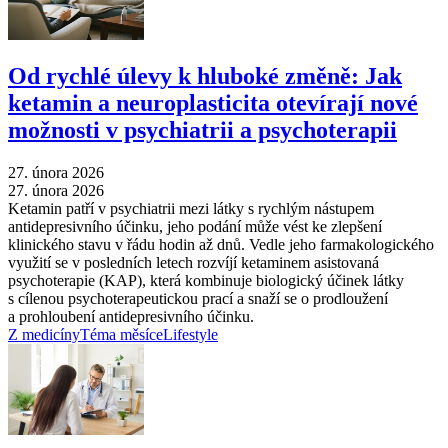
Od rychlé úlevy k hluboké změně: Jak
ketamin a neuroplasticita otevírají nové
možnosti v psychiatrii a psychoterapii
27. února 2026
27. února 2026
Ketamin patří v psychiatrii mezi látky s rychlým nástupem
antidepresivního účinku, jeho podání může vést ke zlepšení
klinického stavu v řádu hodin až dnů. Vedle jeho farmakologického
využití se v posledních letech rozvíjí ketaminem asistovaná
psychoterapie (KAP), která kombinuje biologický účinek látky
s cílenou psychoterapeutickou prací a snaží se o prodloužení
a prohloubení antidepresivního účinku.
Z medicíny
Téma měsíce
Lifestyle