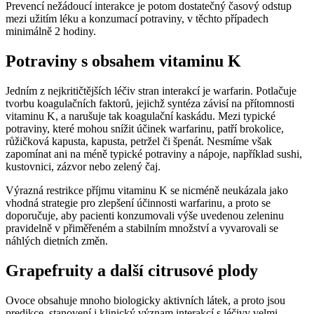
Prevencí nežádoucí interakce je potom dostatečný časový odstup
mezi užitím léku a konzumací potraviny, v těchto případech
minimálně 2 hodiny.
Potraviny s obsahem vitaminu K
Jedním z nejkritičtějších léčiv stran interakcí je warfarin. Potlačuje
tvorbu koagulačních faktorů, jejichž syntéza závisí na přítomnosti
vitaminu K, a narušuje tak koagulační kaskádu. Mezi typické
potraviny, které mohou snížit účinek warfarinu, patří brokolice,
růžičková kapusta, kapusta, petržel či špenát. Nesmíme však
zapomínat ani na méně typické potraviny a nápoje, například sushi,
kustovnici, zázvor nebo zelený čaj.
Výrazná restrikce příjmu vitaminu K se nicméně neukázala jako
vhodná strategie pro zlepšení účinnosti warfarinu, a proto se
doporučuje, aby pacienti konzumovali výše uvedenou zeleninu
pravidelně v přiměřeném a stabilním množství a vyvarovali se
náhlých dietních změn.
Grapefruity a další citrusové plody
Ovoce obsahuje mnoho biologicky aktivních látek, a proto jsou
predikce, stanovení i klinický význam interakcí s léčivy velmi