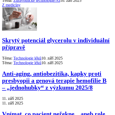
Téma:
Zdravotnické technologie/AI
10. září 2025
Z medicíny
Skrytý potenciál glycerolu v individuální
přípravě
Téma:
Technologie léků
10. září 2025
Téma:
Technologie léků
10. září 2025
Anti‑aging, antiobezitika, kapky proti
presbyopii a genová terapie hemofilie B
–⁠ „jednohubky“ z výzkumu 2025/8
11. září 2025
11. září 2025
Vnímat, co pacient neřekne... aneb role