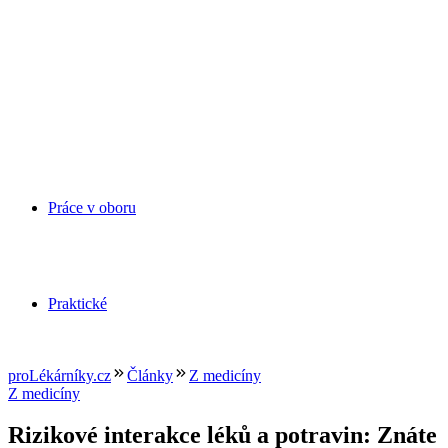
Práce v oboru
Praktické
proLékárníky.cz
Články
Z medicíny
Z medicíny
Rizikové interakce léků a potravin: Znáte