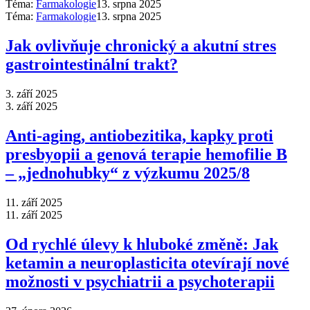
Téma:
Farmakologie
13. srpna 2025
Téma:
Farmakologie
13. srpna 2025
Jak ovlivňuje chronický a akutní stres
gastrointestinální trakt?
3. září 2025
3. září 2025
Anti‑aging, antiobezitika, kapky proti
presbyopii a genová terapie hemofilie B
–⁠ „jednohubky“ z výzkumu 2025/8
11. září 2025
11. září 2025
Od rychlé úlevy k hluboké změně: Jak
ketamin a neuroplasticita otevírají nové
možnosti v psychiatrii a psychoterapii