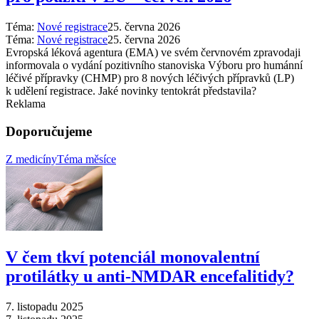
Téma:
Nové registrace
25. června 2026
Téma:
Nové registrace
25. června 2026
Evropská léková agentura (EMA) ve svém červnovém zpravodaji
informovala o vydání pozitivního stanoviska Výboru pro humánní
léčivé přípravky (CHMP) pro 8 nových léčivých přípravků (LP)
k udělení registrace. Jaké novinky tentokrát představila?
Reklama
Doporučujeme
Z medicíny
Téma měsíce
V čem tkví potenciál monovalentní
protilátky u anti-NMDAR encefalitidy?
7. listopadu 2025