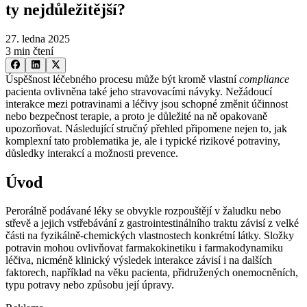
ty nejdůležitější?
27. ledna 2025
3 min čtení
Úspěšnost léčebného procesu může být kromě vlastní
compliance
pacienta ovlivněna také jeho stravovacími návyky. Nežádoucí
interakce mezi potravinami a léčivy jsou schopné změnit účinnost
nebo bezpečnost terapie, a proto je důležité na ně opakovaně
upozorňovat. Následující stručný přehled připomene nejen to, jak
komplexní tato problematika je, ale i typické rizikové potraviny,
důsledky interakcí a možnosti prevence.
Úvod
Perorálně podávané léky se obvykle rozpouštějí v žaludku nebo
střevě a jejich vstřebávání z gastrointestinálního traktu závisí z velké
části na fyzikálně-chemických vlastnostech konkrétní látky. Složky
potravin mohou ovlivňovat farmakokinetiku i farmakodynamiku
léčiva, nicméně klinický výsledek interakce závisí i na dalších
faktorech, například na věku pacienta, přidružených onemocněních,
typu potravy nebo způsobu její úpravy.