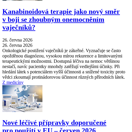
Kanabinoidová terapie jako nový směr
v boji se zhoubným onemocněním
vaječníků?
26. června 2026
26. června 2026
Onkologické postižení vaječníků je zákeřné. Vyznačuje se často
opožděnou diagnózou, vysokou mírou rekurence a limitovanými
terapeutickými možnostmi. Dostupná léčiva na nemoc většinou
nestačí, navíc pacientky mnohdy zatěžují vedlejšími účinky. Při
hledání látek s potenciálem vyšší účinnosti a snížené toxicity proto
vědci zkoumají protinádorovou účinnost různých přírodních látek.
Z medicíny
Nové léčivé přípravky doporučené
pro použití v EU –⁠ červen 2026