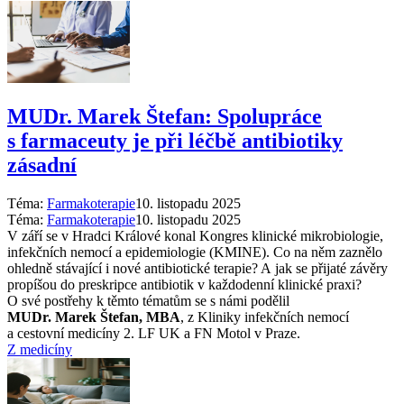
MUDr. Marek Štefan: Spolupráce
s farmaceuty je při léčbě antibiotiky
zásadní
Téma:
Farmakoterapie
10. listopadu 2025
Téma:
Farmakoterapie
10. listopadu 2025
V září se v Hradci Králové konal Kongres klinické mikrobiologie,
infekčních nemocí a epidemiologie (KMINE). Co na něm zaznělo
ohledně stávající i nové antibiotické terapie? A jak se přijaté závěry
propíšou do preskripce antibiotik v každodenní klinické praxi?
O své postřehy k těmto tématům se s námi podělil
MUDr. Marek Štefan, MBA
, z Kliniky infekčních nemocí
a cestovní medicíny 2. LF UK a FN Motol v Praze.
Z medicíny