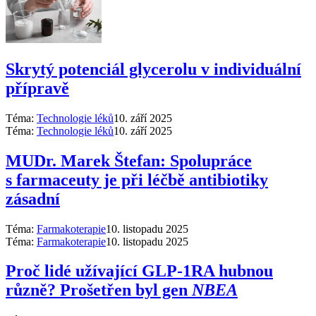
Skrytý potenciál glycerolu v individuální
přípravě
Téma:
Technologie léků
10. září 2025
Téma:
Technologie léků
10. září 2025
MUDr. Marek Štefan: Spolupráce
s farmaceuty je při léčbě antibiotiky
zásadní
Téma:
Farmakoterapie
10. listopadu 2025
Téma:
Farmakoterapie
10. listopadu 2025
Proč lidé užívající GLP-1RA hubnou
různě? Prošetřen byl gen
NBEA