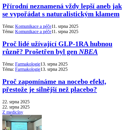
Přírodní neznamená vždy lepší aneb jak
se vypořádat s naturalistickým klamem
Téma:
Komunikace a péče
11. srpna 2025
Téma:
Komunikace a péče
11. srpna 2025
Proč lidé užívající GLP-1RA hubnou
různě? Prošetřen byl gen
NBEA
Téma:
Farmakologie
13. srpna 2025
Téma:
Farmakologie
13. srpna 2025
Proč zapomínáme na nocebo efekt,
přestože je silnější než placebo?
22. srpna 2025
22. srpna 2025
Z medicíny