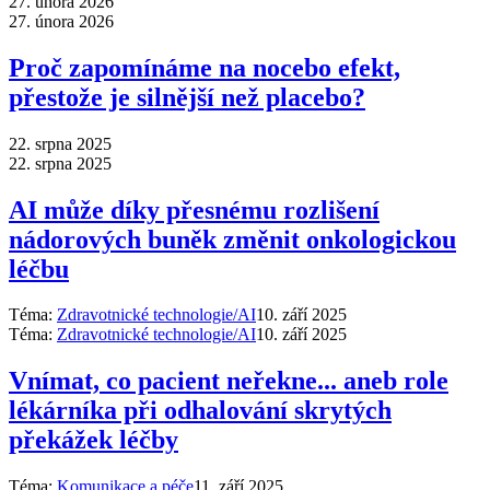
27. února 2026
27. února 2026
Proč zapomínáme na nocebo efekt,
přestože je silnější než placebo?
22. srpna 2025
22. srpna 2025
AI může díky přesnému rozlišení
nádorových buněk změnit onkologickou
léčbu
Téma:
Zdravotnické technologie/AI
10. září 2025
Téma:
Zdravotnické technologie/AI
10. září 2025
Vnímat, co pacient neřekne... aneb role
lékárníka při odhalování skrytých
překážek léčby
Téma:
Komunikace a péče
11. září 2025