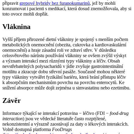
připravit
grepové hybridy bez furanokumarinů
, jež by mohli
konzumovat i pacienti s medikací, která dosud znemožňovala, aby si
toto ovoce mohli dopřát.
Vláknina
Vyšší příjem přirozené dietní vlákniny je spojený s menším počtem
metabolických onemocnění (obezita, cukrovka a kardiovaskulární
onemocnění) a hraje zásadní roli ve zdraví střev. V důsledku
celosvětového nárůstu používání vlákniny se ovšem zvýšil výskyt
a význam interakcí mezi různými typy vlákniny a léčiv. Obsah
nevstřebatelných polysacharidů v jídle zvyšuje gastrointestinální
motilitu a zkracuje dobu střevní pasáže. Současně mohou některé
typy vlákniny vytvářet fyzikální bariéru, která brání přístupu léčiv
k absorpčním mechanismům povrchu na povrchu enterocytů. Ke
snížení absorpce může dojít zejména u simvastatinu nebo ezetimibu.
Závěr
Informace týkající se interakcí potravina −⁠ léčivo (FDI −⁠
food-drug
interaction
) jsou ve vědecké literatuře často rozptýlené,
nekonzistentní a výrazně zaostávají za daty o lékových interakcích.
Volně dostupná platforma
FooDrugs