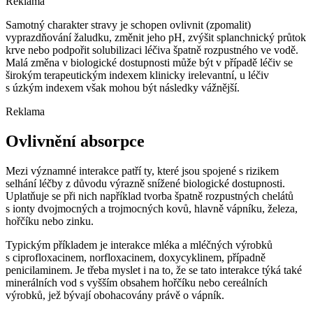
Reklama
Samotný charakter stravy je schopen ovlivnit (zpomalit)
vyprazdňování žaludku, změnit jeho pH, zvýšit splanchnický průtok
krve nebo podpořit solubilizaci léčiva špatně rozpustného ve vodě.
Malá změna v biologické dostupnosti může být v případě léčiv se
širokým terapeutickým indexem klinicky irelevantní, u léčiv
s úzkým indexem však mohou být následky vážnější.
Reklama
Ovlivnění absorpce
Mezi významné interakce patří ty, které jsou spojené s rizikem
selhání léčby z důvodu výrazně snížené biologické dostupnosti.
Uplatňuje se při nich například tvorba špatně rozpustných chelátů
s ionty dvojmocných a trojmocných kovů, hlavně vápníku, železa,
hořčíku nebo zinku.
Typickým příkladem je interakce mléka a mléčných výrobků
s ciprofloxacinem, norfloxacinem, doxycyklinem, případně
penicilaminem. Je třeba myslet i na to, že se tato interakce týká také
minerálních vod s vyšším obsahem hořčíku nebo cereálních
výrobků, jež bývají obohacovány právě o vápník.