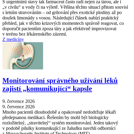
S urgentními stavy tak farmaceut často radí nejen za tárou, ale i
„v civilu“ u vody či na výletě. Většina těchto situací přitom souvisí
s letním stravováním –⁠ od grilování přes exotické plodiny až po
doušek limonády s vosou. Následující článek nabízí praktický
přehled, jak v těchto krizových momentech správně reagovat, co
doporučit pacientům zpoza táry a jak efektivně improvizovat
v terénu bez lékárenského zázemí.
Z medicíny
Monitorování správného užívání léků
zajistí „komunikující“ kapsle
9. července 2026
9. července 2026
Mnoho pacientů dlouhodobě a opakovaně nedodržuje lékaři
předepsanou medikaci. Řešením by mohl být biologicky
rozložitelný, „stravitelný“ systém monitorování. Jeden takový
v podobě pilulky komunikující ze žaludku navrhli odborníci
z
Massachusetts Institute of Technology
(MIT).