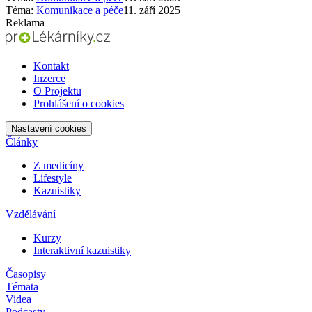
Téma:
Komunikace a péče
11. září 2025
Reklama
Kontakt
Inzerce
O Projektu
Prohlášení o cookies
Nastavení cookies
Články
Z medicíny
Lifestyle
Kazuistiky
Vzdělávání
Kurzy
Interaktivní kazuistiky
Časopisy
Témata
Videa
Podcasty