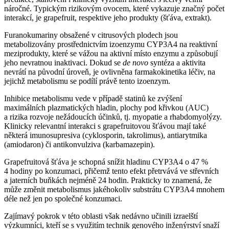
náročné. Typickým rizikovým ovocem, které vykazuje značný počet
interakcí, je grapefruit, respektive jeho produkty (šťáva, extrakt).
Furanokumariny obsažené v citrusových plodech jsou
metabolizovány prostřednictvím izoenzymu CYP3A4 na reaktivní
meziprodukty, které se vážou na aktivní místo enzymu a způsobují
jeho nevratnou inaktivaci. Dokud se
de novo
syntéza a aktivita
nevrátí na původní úroveň, je ovlivněna farmakokinetika léčiv, na
jejichž metabolismu se podílí právě tento izoenzym.
Inhibice metabolismu vede v případě statinů ke zvýšení
maximálních plazmatických hladin, plochy pod křivkou (AUC)
a rizika rozvoje nežádoucích účinků, tj. myopatie a rhabdomyolýzy.
Klinicky relevantní interakci s grapefruitovou šťávou mají také
některá imunosupresiva (cyklosporin, takrolimus), antiarytmika
(amiodaron) či antikonvulziva (karbamazepin).
Grapefruitová šťáva je schopná snížit hladinu CYP3A4 o 47 %
4 hodiny po konzumaci, přičemž tento efekt přetrvává ve střevních
a jaterních buňkách nejméně 24 hodin. Prakticky to znamená, že
může změnit metabolismus jakéhokoliv substrátu CYP3A4 mnohem
déle než jen po společné konzumaci.
Zajímavý pokrok v této oblasti však nedávno učinili izraelští
výzkumníci, kteří se s využitím technik genového inženýrství snaží