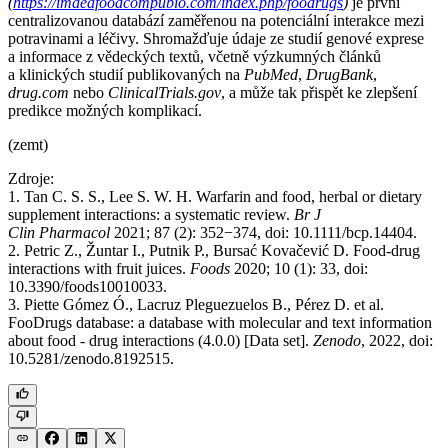
(
https://imdeafoodcompubio.com/index.php/foodrugs
)
je první
centralizovanou databází zaměřenou na potenciální interakce mezi
potravinami a léčivy. Shromažďuje údaje ze studií genové exprese
a informace z vědeckých textů, včetně výzkumných článků
a klinických studií publikovaných na
PubMed
,
DrugBank
,
drug.com
nebo
ClinicalTrials.gov
, a může tak přispět ke zlepšení
predikce možných komplikací.
(zemt)
Zdroje:
1. Tan C. S. S., Lee S. W. H. Warfarin and food, herbal or dietary
supplement interactions: a systematic review.
Br J
Clin Pharmacol
2021; 87 (2): 352−374, doi: 10.1111/bcp.14404.
2. Petric Z., Žuntar I., Putnik P., Bursać Kovačević D. Food-drug
interactions with fruit juices.
Foods
2020; 10 (1): 33, doi:
10.3390/foods10010033.
3. Piette Gómez Ó., Lacruz Pleguezuelos B., Pérez D. et al.
FooDrugs database: a database with molecular and text information
about food -⁠ drug interactions (4.0.0) [Data set].
Zenodo
, 2022, doi:
10.5281/zenodo.8192515.