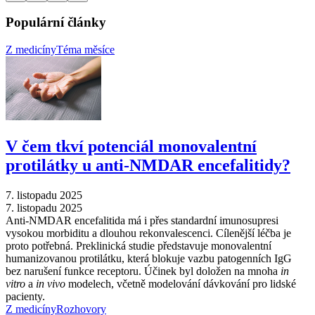
Populární články
Z medicíny
Téma měsíce
V čem tkví potenciál monovalentní
protilátky u anti-NMDAR encefalitidy?
7. listopadu 2025
7. listopadu 2025
Anti-NMDAR encefalitida má i přes standardní imunosupresi
vysokou morbiditu a dlouhou rekonvalescenci. Cílenější léčba je
proto potřebná. Preklinická studie představuje monovalentní
humanizovanou protilátku, která blokuje vazbu patogenních IgG
bez narušení funkce receptoru. Účinek byl doložen na mnoha
in
vitro
a
in vivo
modelech, včetně modelování dávkování pro lidské
pacienty.
Z medicíny
Rozhovory