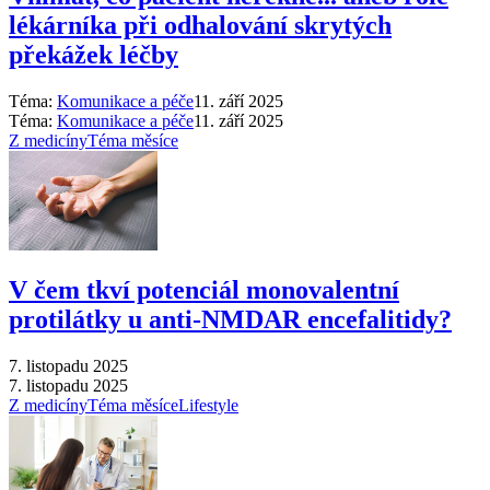
lékárníka při odhalování skrytých
překážek léčby
Téma:
Komunikace a péče
11. září 2025
Téma:
Komunikace a péče
11. září 2025
Z medicíny
Téma měsíce
V čem tkví potenciál monovalentní
protilátky u anti-NMDAR encefalitidy?
7. listopadu 2025
7. listopadu 2025
Z medicíny
Téma měsíce
Lifestyle