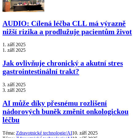
AUDIO: Cílená léčba CLL má výrazně
nižší rizika a prodlužuje pacientům život
1. září 2025
1. září 2025
Jak ovlivňuje chronický a akutní stres
gastrointestinální trakt?
3. září 2025
3. září 2025
AI může díky přesnému rozlišení
nádorových buněk změnit onkologickou
léčbu
Téma:
Zdravotnické technologie/AI
10. září 2025