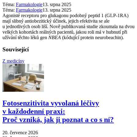
Téma:
Farmakologie
13. srpna 2025
Téma:
Farmakologie
13. srpna 2025
Agonisté receptoru pro glukagonu podobný peptid 1 (GLP-1RA)
mají slibný antiobezitický účinek, jejich efektivita se ale
u jednotlivých osob liší. Nově publikovaná studie zkoumala na dvou
velkých kohortách reálných pacientů, jakou roli má v hubnutí při
užívání těchto léků gen
NBEA
(kódující protein neurobeachin).
Související
Z medicíny
Fotosenzitivita vyvolaná léčivy
v každodenní praxi:
Proč vzniká, jak ji poznat a co s ní?
20. července 2026