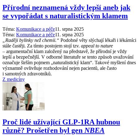
Přírodní neznamená vždy lepší aneb jak
se vypořádat s naturalistickým klamem
Téma:
Komunikace a péče
11. srpna 2025
Téma:
Komunikace a péče
11. srpna 2025
„Raději bylinky než chemii.“
Podobné věty slýchají lékaři i lékárníci
stále častěji. Za tímto postojem stojí tzv.
appeal to nature
–⁠ argumentační klam založený na představě, že přírodní je vždy
lepší a bezpečnější. V odborné literatuře se tento způsob uvažování
označuje širším pojmem „naturalistický klam“. Takové myšlení dnes
významně ovlivňuje rozhodování nejen pacientů, ale často
i samotných zdravotníků.
Z medicíny
Proč lidé užívající GLP-1RA hubnou
různě? Prošetřen byl gen
NBEA