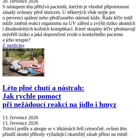
20. července 2026
S nástupem léta přibývá pacientů, kterým je vhodné připomenout
zásady ochrany před sluncem. U některých však nejde jen
o prevenci spálení nebo předčasného stárnutí kůže. Řada léčiv totiž
může změnit reakci organismu na UV záření a zvýšit riziko akutních
i dlouhodobých kožních komplikací. Které skupiny léčiv představují
největší riziko a jaká doporučení zvolit u konkrétního pacienta
a jeho terapie?
Z medicíny
Léto plné chutí a nástrah:
Jak rychle pomoct
při nežádoucí reakci na jídlo i hmyz
13. července 2026
13. července 2026
Trávicí potíže a alergie se v lékárnách řeší celoročně, ovšem léto
přináší akutní příhody vyžadující okamžitý zásah přímo na místě.