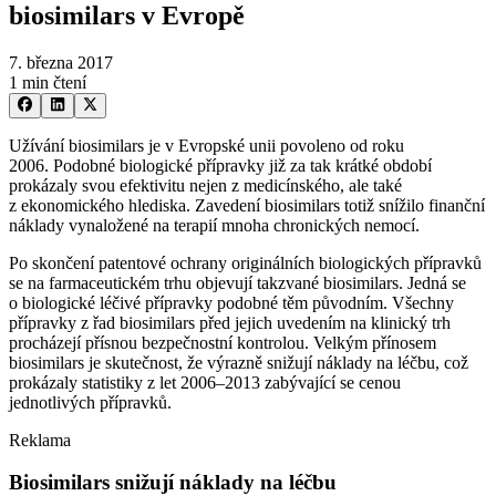
biosimilars v Evropě
7. března 2017
1 min čtení
Užívání biosimilars je v Evropské unii povoleno od roku
2006. Podobné biologické přípravky již za tak krátké období
prokázaly svou efektivitu nejen z medicínského, ale také
z ekonomického hlediska. Zavedení biosimilars totiž snížilo finanční
náklady vynaložené na terapií mnoha chronických nemocí.
Po skončení patentové ochrany originálních biologických přípravků
se na farmaceutickém trhu objevují takzvané biosimilars. Jedná se
o biologické léčivé přípravky podobné těm původním. Všechny
přípravky z řad biosimilars před jejich uvedením na klinický trh
procházejí přísnou bezpečnostní kontrolou. Velkým přínosem
biosimilars je skutečnost, že výrazně snižují náklady na léčbu, což
prokázaly statistiky z let 2006–2013 zabývající se cenou
jednotlivých přípravků.
Reklama
Biosimilars snižují náklady na léčbu