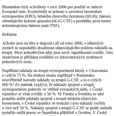
Biosimilars byly schváleny v roce 2006 pro použití ve státech
Evropské unie. Konkrétněji se jednalo o zavedení biosimilars
erytropoetinu (EPO), lidského růstového hormonu (HGH), faktoru
stimulujícího kolonie granulocytů (G-CSF) a protilátky proti tumor
nekrotizujícímu faktoru (anti-TNF).
Reklama
Ačkoliv jsou na trhu k dispozici již od roku 2006, v některých
zemích se nepodařilo dosáhnout odpovídajícího poklesu nákladů na
terapii. Mezi jednotlivými státy jsou navíc signifikantní rozdíly. Tato
skutečnost je přičítána rozdílům ve zdravotnických systémech
jednotlivých zemí.
Například náklady na terapii erytropoetinem klesly v Chorvatsku
o celých 75 %. Na druhou stranu například v Rumunsku
neuvěřitelně narostly náklady za terapii G-CSF, a to o celých
600 %! Ze statistik vyplývá, že náklady spojené s terapií
erytropoetinem poklesly ve většině evropských států, v České
republice se však zvýšily o 50 %. Ve Finsku a Švédsku se také
podařilo snížit náklady spojené s terapií lidským růstovým
hormonem, v České republice se bohužel i tyto náklady zvýšily
o více než 50 %. Náklady spojené s terapií G-CSF se podle statistik
podařilo snížit pouze ve Španělsku přibližně o čtvrtinu. V České