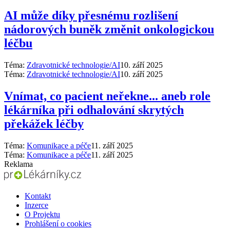
AI může díky přesnému rozlišení
nádorových buněk změnit onkologickou
léčbu
Téma:
Zdravotnické technologie/AI
10. září 2025
Téma:
Zdravotnické technologie/AI
10. září 2025
Vnímat, co pacient neřekne... aneb role
lékárníka při odhalování skrytých
překážek léčby
Téma:
Komunikace a péče
11. září 2025
Téma:
Komunikace a péče
11. září 2025
Reklama
Kontakt
Inzerce
O Projektu
Prohlášení o cookies