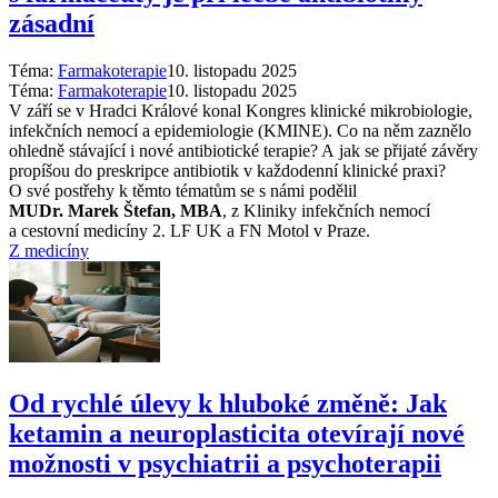
zásadní
Téma:
Farmakoterapie
10. listopadu 2025
Téma:
Farmakoterapie
10. listopadu 2025
V září se v Hradci Králové konal Kongres klinické mikrobiologie,
infekčních nemocí a epidemiologie (KMINE). Co na něm zaznělo
ohledně stávající i nové antibiotické terapie? A jak se přijaté závěry
propíšou do preskripce antibiotik v každodenní klinické praxi?
O své postřehy k těmto tématům se s námi podělil
MUDr. Marek Štefan, MBA
, z Kliniky infekčních nemocí
a cestovní medicíny 2. LF UK a FN Motol v Praze.
Z medicíny
Od rychlé úlevy k hluboké změně: Jak
ketamin a neuroplasticita otevírají nové
možnosti v psychiatrii a psychoterapii