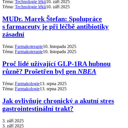
Téma:
Technologie léků
10. září 2025
Téma:
Technologie léků
10. září 2025
MUDr. Marek Štefan: Spolupráce
s farmaceuty je při léčbě antibiotiky
zásadní
Téma:
Farmakoterapie
10. listopadu 2025
Téma:
Farmakoterapie
10. listopadu 2025
Proč lidé užívající GLP-1RA hubnou
různě? Prošetřen byl gen
NBEA
Téma:
Farmakologie
13. srpna 2025
Téma:
Farmakologie
13. srpna 2025
Jak ovlivňuje chronický a akutní stres
gastrointestinální trakt?
3. září 2025
3. září 2025