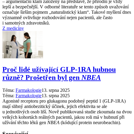
–⁠ argumentační klam založený na představě, že přírodní je vždy
lepší a bezpečnější. V odborné literatuře se tento způsob uvažování
označuje širším pojmem „naturalistický klam“. Takové myšlení dnes
významně ovlivňuje rozhodování nejen pacientů, ale často
i samotných zdravotníků.
Z medicíny
Proč lidé užívající GLP-1RA hubnou
různě? Prošetřen byl gen
NBEA
Téma:
Farmakologie
13. srpna 2025
Téma:
Farmakologie
13. srpna 2025
Agonisté receptoru pro glukagonu podobný peptid 1 (GLP-1RA)
mají slibný antiobezitický účinek, jejich efektivita se ale
u jednotlivých osob liší. Nově publikovaná studie zkoumala na dvou
velkých kohortách reálných pacientů, jakou roli má v hubnutí při
užívání těchto léků gen
NBEA
(kódující protein neurobeachin).
Související