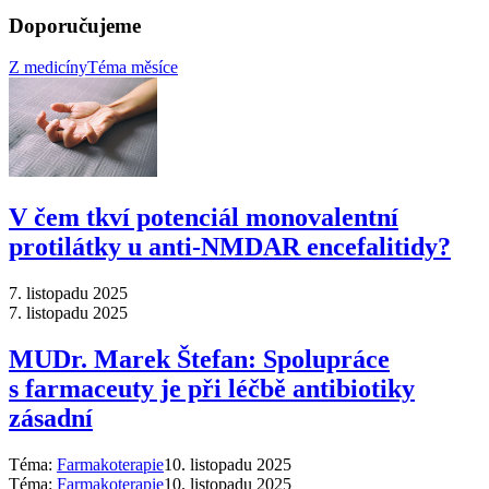
Doporučujeme
Z medicíny
Téma měsíce
V čem tkví potenciál monovalentní
protilátky u anti-NMDAR encefalitidy?
7. listopadu 2025
7. listopadu 2025
MUDr. Marek Štefan: Spolupráce
s farmaceuty je při léčbě antibiotiky
zásadní
Téma:
Farmakoterapie
10. listopadu 2025
Téma:
Farmakoterapie
10. listopadu 2025