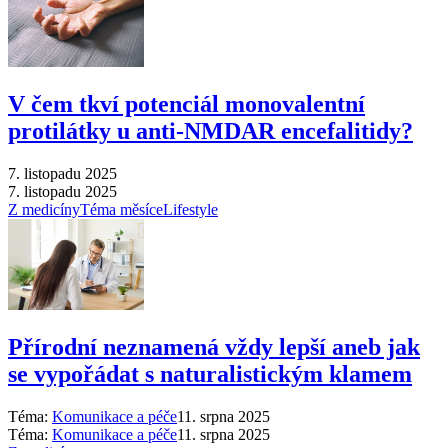
V čem tkví potenciál monovalentní
protilátky u anti-NMDAR encefalitidy?
7. listopadu 2025
7. listopadu 2025
Z medicíny
Téma měsíce
Lifestyle
Přírodní neznamená vždy lepší aneb jak
se vypořádat s naturalistickým klamem
Téma:
Komunikace a péče
11. srpna 2025
Téma:
Komunikace a péče
11. srpna 2025