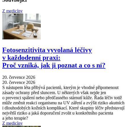
Z medicíny
Fotosenzitivita vyvolaná léčivy
v každodenní praxi:
Proč vzniká, jak ji poznat a co s ní?
20. července 2026
20. července 2026
S nástupem léta přibývá pacientů, kterým je vhodné připomenout
zásady ochrany před sluncem. U některých však nejde jen
o prevenci spálení nebo předčasného stárnutí kůže. Řada léčiv totiž
může změnit reakci organismu na UV záření a zvýšit riziko akutních
i dlouhodobých kožních komplikací. Které skupiny léčiv představují
největší riziko a jaká doporučení zvolit u konkrétního pacienta
a jeho terapie?
Z medicíny