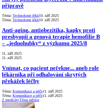
přípravě
Téma:
Technologie léků
10. září 2025
Téma:
Technologie léků
10. září 2025
Anti‑aging, antiobezitika, kapky proti
presbyopii a genová terapie hemofilie B
–⁠ „jednohubky“ z výzkumu 2025/8
11. září 2025
11. září 2025
Vnímat, co pacient neřekne... aneb role
lékárníka při odhalování skrytých
překážek léčby
Téma:
Komunikace a péče
11. září 2025
Téma:
Komunikace a péče
11. září 2025
Z medicíny
Téma měsíce