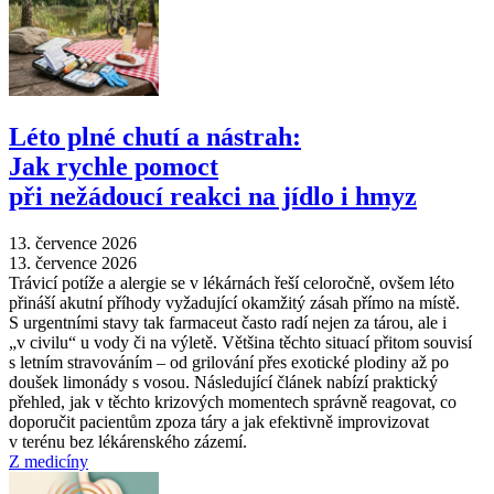
Léto plné chutí a nástrah:
Jak rychle pomoct
při nežádoucí reakci na jídlo i hmyz
13. července 2026
13. července 2026
Trávicí potíže a alergie se v lékárnách řeší celoročně, ovšem léto
přináší akutní příhody vyžadující okamžitý zásah přímo na místě.
S urgentními stavy tak farmaceut často radí nejen za tárou, ale i
„v civilu“ u vody či na výletě. Většina těchto situací přitom souvisí
s letním stravováním –⁠ od grilování přes exotické plodiny až po
doušek limonády s vosou. Následující článek nabízí praktický
přehled, jak v těchto krizových momentech správně reagovat, co
doporučit pacientům zpoza táry a jak efektivně improvizovat
v terénu bez lékárenského zázemí.
Z medicíny