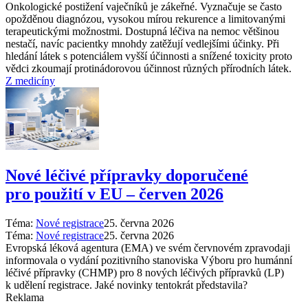
Onkologické postižení vaječníků je zákeřné. Vyznačuje se často
opožděnou diagnózou, vysokou mírou rekurence a limitovanými
terapeutickými možnostmi. Dostupná léčiva na nemoc většinou
nestačí, navíc pacientky mnohdy zatěžují vedlejšími účinky. Při
hledání látek s potenciálem vyšší účinnosti a snížené toxicity proto
vědci zkoumají protinádorovou účinnost různých přírodních látek.
Z medicíny
Nové léčivé přípravky doporučené
pro použití v EU –⁠ červen 2026
Téma:
Nové registrace
25. června 2026
Téma:
Nové registrace
25. června 2026
Evropská léková agentura (EMA) ve svém červnovém zpravodaji
informovala o vydání pozitivního stanoviska Výboru pro humánní
léčivé přípravky (CHMP) pro 8 nových léčivých přípravků (LP)
k udělení registrace. Jaké novinky tentokrát představila?
Reklama