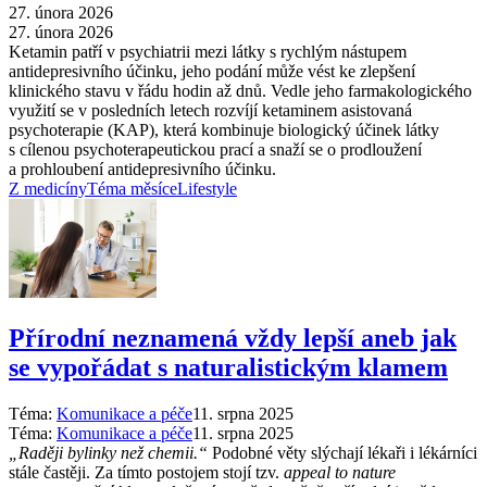
27. února 2026
27. února 2026
Ketamin patří v psychiatrii mezi látky s rychlým nástupem
antidepresivního účinku, jeho podání může vést ke zlepšení
klinického stavu v řádu hodin až dnů. Vedle jeho farmakologického
využití se v posledních letech rozvíjí ketaminem asistovaná
psychoterapie (KAP), která kombinuje biologický účinek látky
s cílenou psychoterapeutickou prací a snaží se o prodloužení
a prohloubení antidepresivního účinku.
Z medicíny
Téma měsíce
Lifestyle
Přírodní neznamená vždy lepší aneb jak
se vypořádat s naturalistickým klamem
Téma:
Komunikace a péče
11. srpna 2025
Téma:
Komunikace a péče
11. srpna 2025
„Raději bylinky než chemii.“
Podobné věty slýchají lékaři i lékárníci
stále častěji. Za tímto postojem stojí tzv.
appeal to nature