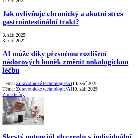
1. září 2025
Jak ovlivňuje chronický a akutní stres
gastrointestinální trakt?
3. září 2025
3. září 2025
AI může díky přesnému rozlišení
nádorových buněk změnit onkologickou
léčbu
Téma:
Zdravotnické technologie/AI
10. září 2025
Téma:
Zdravotnické technologie/AI
10. září 2025
Z medicíny
Skrytý potenciál glycerolu v individuální