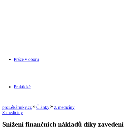
Práce v oboru
Praktické
proLékárníky.cz
Články
Z medicíny
Z medicíny
Snížení finančních nákladů díky zavedení