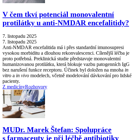
V čem tkví potenciál monovalentní
protilátky u anti-NMDAR encefalitidy?
7. listopadu 2025
7. listopadu 2025
Anti-NMDAR encefalitida má i přes standardní imunosupresi
vysokou morbiditu a dlouhou rekonvalescenci. Cílenější léčba je
proto potřebná. Preklinická studie představuje monovalentní
humanizovanou protilátku, která blokuje vazbu patogenních IgG
bez narušení funkce receptoru. Účinek byl doložen na mnoha
in
vitro
a
in vivo
modelech, včetně modelování dávkování pro lidské
pacienty.
Z medicíny
Rozhovory
MUDr. Marek Štefan: Spolupráce
s farmaceuty je při léčbě antibiotiky