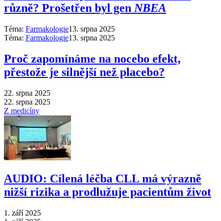
různě? Prošetřen byl gen
NBEA
Téma:
Farmakologie
13. srpna 2025
Téma:
Farmakologie
13. srpna 2025
Proč zapomínáme na nocebo efekt,
přestože je silnější než placebo?
22. srpna 2025
22. srpna 2025
Z medicíny
AUDIO: Cílená léčba CLL má výrazně
nižší rizika a prodlužuje pacientům život
1. září 2025