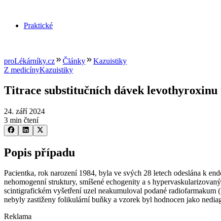
Praktické
proLékárníky.cz
Články
Kazuistiky
Z medicíny
Kazuistiky
Titrace substitučních dávek levothyroxinu
24. září 2024
3 min čtení
Popis případu
Pacientka, rok narození 1984, byla ve svých 28 letech odeslána k en
nehomogenní struktury, smíšené echogenity a s hypervaskularizovaným
scintigrafickém vyšetření uzel neakumuloval podané radiofarmakum (
nebyly zastiženy folikulární buňky a vzorek byl hodnocen jako nediag
Reklama