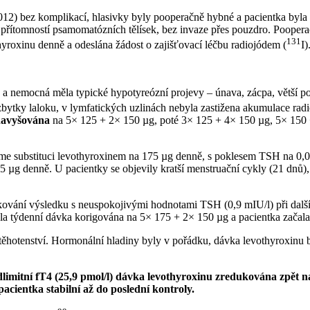
2012) bez komplikací, hlasivky byly pooperačně hybné a pacientka byla
s přítomností psamomatózních tělísek, bez invaze přes pouzdro. Pooper
131
yroxinu denně a odeslána žádost o zajišťovací léčbu radiojódem (
I)
l) a nemocná měla typické hypotyreózní projevy –⁠ únava, zácpa, větší
zbytky laloku, v lymfatických uzlinách nebyla zastižena akumulace rad
navyšována
na 5× 125 + 2× 150 µg, poté 3× 125 + 4× 150 µg, 5× 150
me substituci levothyroxinem na 175 µg denně, s poklesem TSH na 0,044
 75 µg denně. U pacientky se objevily kratší menstruační cykly (21 dnů
akování výsledku s neuspokojivými hodnotami TSH (0,9 mIU⁠/⁠l) při dalš
byla týdenní dávka korigována na 5× 175 + 2× 150 µg a pacientka začal
nu těhotenství. Hormonální hladiny byly v pořádku, dávka levothyroxinu
dlimitní fT4 (25,9 pmol⁠/⁠l) dávka levothyroxinu
zredukována zpět n
pacientka stabilní až do poslední kontroly.