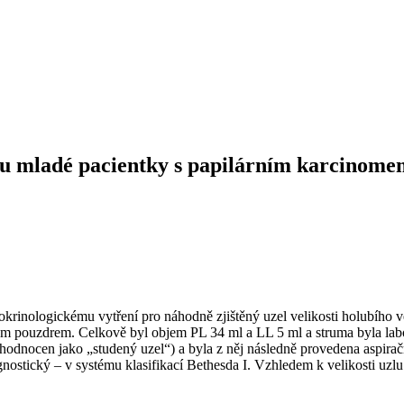
 u mladé pacientky s papilárním karcinomem
dokrinologickému vytření pro náhodně zjištěný uzel velikosti holubího 
 pouzdrem. Celkově byl objem PL 34 ml a LL 5 ml a struma byla laborat
hodnocen jako „studený uzel“) a byla z něj následně provedena aspirač
nostický –⁠ v systému klasifikací Bethesda I. Vzhledem k velikosti uzl