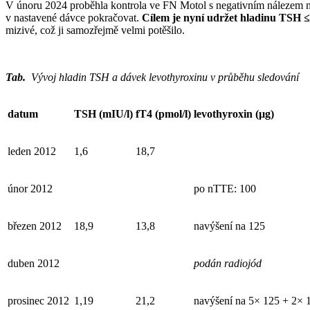
V únoru 2024 proběhla kontrola ve FN Motol s negativním nálezem na
v nastavené dávce pokračovat.
Cílem je nyní udržet hladinu TSH ≤ 1
mizivé, což ji samozřejmě velmi potěšilo.
Tab.
Vývoj hladin TSH a dávek levothyroxinu v průběhu sledování
datum
TSH (
mIU/l)
fT4 (
pmol/l)
levothyroxin (
µg)
leden 2012
1,6
18,7
únor 2012
po nTTE: 100
březen 2012
18,9
13,8
navýšení na 125
duben 2012
podán radiojód
prosinec 2012
1,19
21,2
navýšení na 5× 125 + 2× 