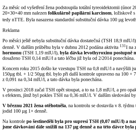
Za měsíc od vyšetření žena podstoupila totální tyreoidektomii (únor 
20×30×40 mm nalezen
folikulárně papilární karcinom
, ložiskově 
tedy nTTE. Byla nasazena standardní substituční dávka 100 µg levoth
Reklama
Po měsíci ještě nebyla substituční dávka dostatečná (TSH 18,9 mIU⁠/⁠
131
denně. V dalším průběhu byla v dubnu 2012 podána aktivita
I na 
hormonu
(TSH 1,19 mIU⁠/⁠l),
byla dávka levothyroxinu
postupně 
dosaženo TSH 0,14 mIU⁠/⁠l a tato léčba již byla od 2/2014 ponechána.
Koncem roku 2015 došlo ke vzestupu TSH na 0,8 mIU⁠/⁠l a navýšili js
150µg tbl. + 1/2 50µg tbl. bylo při další kontrole upraveno na 100 +
z 0,091 na 0,34 mIU⁠/⁠l, a tato dávka byla ponechána.
V prosinci 2018 začal TSH opět stoupat, a to na 1,8 mIU⁠/⁠l, a pro op
s efektem, jímž byl pokles TSH na 0,36 mIU⁠/⁠l. V dalším sledování 
V březnu 2021 žena otěhotněla
, na kontrolu se dostavila v 8. týd
jodid 100 µg 1× denně.
Na kontrole
po šestinedělí byla pro supresi TSH (0,07 mIU⁠/⁠l) a na
jsme dávkování dále snížili na 137 µg denně a na této dávce byla 