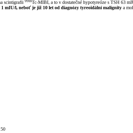
99m
 scintigrafii
Tc-MIBI, a to v dostatečné hypotyreóze s TSH 63 mIU⁠
 mIU⁠/⁠l, neboť je již 10 let od diagnózy tyreoidální malignity
a mohl
150