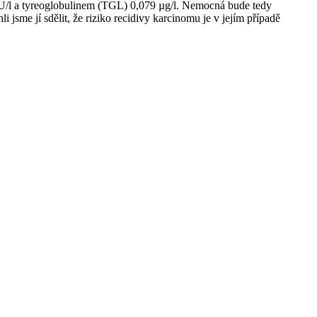
/⁠l a tyreoglobulinem (TGL) 0,079 µg⁠/⁠l. Nemocná bude tedy
i jsme jí sdělit, že riziko recidivy karcinomu je v jejím případě