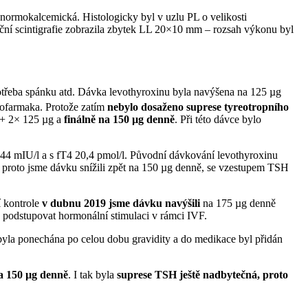
 normokalcemická. Histologicky byl v uzlu PL o velikosti
ační scintigrafie zobrazila zbytek LL 20×10 mm –⁠ rozsah výkonu byl
.
 potřeba spánku atd. Dávka levothyroxinu byla navýšena na 125 µg
iofarmaka. Protože zatím
nebylo dosaženo suprese tyreotropního
 + 2× 125 µg a
finálně na 150 µg denně
. Při této dávce bylo
 mIU⁠/⁠l a s fT4 20,4 pmol⁠/⁠l. Původní dávkování levothyroxinu
), proto jsme dávku snížili zpět na 150 µg denně, se vzestupem TSH
í kontrole
v dubnu 2019 jsme dávku navýšili
na 175 µg denně
a podstupovat hormonální stimulaci v rámci IVF.
 byla ponechána po celou dobu gravidity a do medikace byl přidán
a 150 µg denně
. I tak byla
suprese TSH ještě nadbytečná, proto