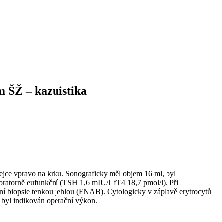
 ŠŽ –⁠ kazuistika
vejce vpravo na krku. Sonograficky měl objem 16 ml, byl
orně eufunkční (TSH 1,6 mIU⁠/⁠l, fT4 18,7 pmol⁠/⁠l). Při
ní biopsie tenkou jehlou (FNAB). Cytologicky v záplavě erytrocytů
u byl indikován operační výkon.