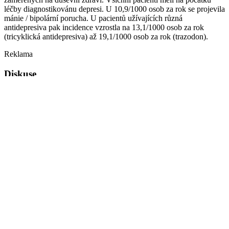
léčby diagnostikovánu depresi. U 10,9/1000 osob za rok se projevila
mánie / bipolární porucha. U pacientů užívajících různá
antidepresiva pak incidence vzrostla na 13,1/1000 osob za rok
(tricyklická antidepresiva) až 19,1/1000 osob za rok (trazodon).
Reklama
Diskuse
Přestože studie poukazuje na souvislost mezi farmakoterapií
antidepresivy a výskytem mánie / bipolární poruchy, nevysvětluje
příčinu tohoto jevu. Jednou z hypotéz vysvětlujících výsledky studie
je fakt, že bipolární porucha se na počátku onemocnění manifestuje
jako „unipolární“, tedy jako nejběžnější forma deprese, která se léčí
antidepresivy. Příčinou selhání léčby, za něž lze následný výskyt
mánie / bipolární poruchy považovat, by pak mohla být
nedostatečná efektivita terapie nebo nevhodně zvolené léčivo.
Praktický závěr
Z uvedené studie vyplývá pro praxi důležitý závěr. Při preskripci
konkrétních antidepresiv pro daného pacienta by jej měl lékař co
nejlépe poznat, diagnostikovat a pokusit se odhalit možné
predispozice pro pozdější rozvoj bipolární poruchy. U pacientů