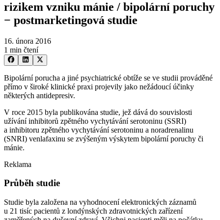
rizikem vzniku mánie / bipolární poruchy
−⁠ postmarketingová studie
16. února 2016
1 min čtení
Bipolární porucha a jiné psychiatrické obtíže se ve studii prováděné
přímo v široké klinické praxi projevily jako nežádoucí účinky
některých antidepresiv.
V roce 2015 byla publikována studie, jež dává do souvislosti
užívání inhibitorů zpětného vychytávání serotoninu (SSRI)
a inhibitoru zpětného vychytávání serotoninu a noradrenalinu
(SNRI) venlafaxinu se zvýšeným výskytem bipolární poruchy či
mánie.
Reklama
Průběh studie
Studie byla založena na vyhodnocení elektronických záznamů
u 21 tisíc pacientů z londýnských zdravotnických zařízení
zaměřených na duševní zdraví. Všichni pacienti měli na počátku