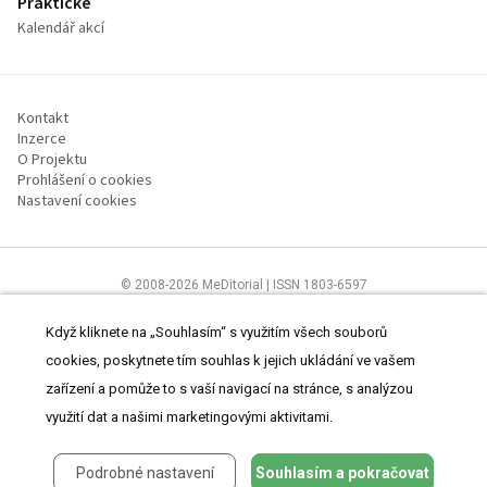
Praktické
Kalendář akcí
Kontakt
Inzerce
O Projektu
Prohlášení o cookies
Nastavení cookies
© 2008-2026 MeDitorial | ISSN 1803-6597
Stránky proLékárníky.cz jsou určeny výhradně odborníkům ve zdravotnictví
Čtěte prohlášení
a
Zásady zpracování osobních údajů
.
Když kliknete na „Souhlasím“ s využitím všech souborů
cookies, poskytnete tím souhlas k jejich ukládání ve vašem
zařízení a pomůže to s vaší navigací na stránce, s analýzou
využití dat a našimi marketingovými aktivitami.
Podrobné nastavení
Souhlasím a pokračovat