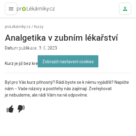
proLékaře.cz
proLékárníky.cz
/
Kurzy
Analgetika v zubním lékařství
Abyste mohli shlédnout toto video, musíte povolit cookies.
Datum publikace: 9. 5. 2023
Zobrazit nastavení cookies
Kurz je již bez kreditace, vhodný k edukaci
Byl pro Vás kurz přínosný? Rádi byste se k němu vyjádřili? Napište
nám − Vaše názory a postřehy nás zajímají. Zveřejňovat
je nebudeme, ale rádi Vám na ně odpovíme.