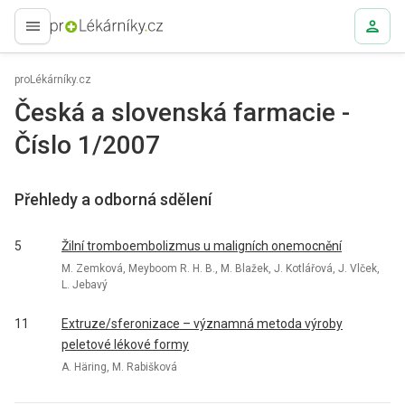
proLékaře.cz
proLékárníky.cz
Česká a slovenská farmacie -
Číslo 1/2007
Přehledy a odborná sdělení
5
Žilní tromboembolizmus u maligních onemocnění
M. Zemková, Meyboom R. H. B., M. Blažek, J. Kotlářová, J. Vlček,
L. Jebavý
11
Extruze/sferonizace – významná metoda výroby
peletové lékové formy
A. Häring, M. Rabišková