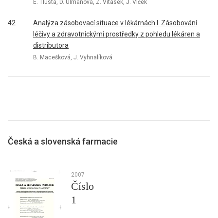
E. Tlustá, D. Ulmanová, Z. Vitásek, J. Vlček
42
Analýza zásobovací situace v lékárnách I. Zásobování
léčivy a zdravotnickými prostředky z pohledu lékáren a
distributora
B. Macešková, J. Vyhnalíková
Česká a slovenská farmacie
2007
Číslo
1