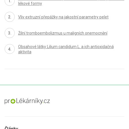
lékové formy
Vliv extruzní přepážky na jakostní parametry pelet
Žilní tromboembolizmus u maligních onemocnění
Obsahové látky Lilium candidum L. a ich antioxidačná
aktivita
proLékaře.cz
Články