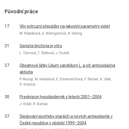
Původní práce
17
Vliv extruzní přepážky na jakostní parametry pelet
M. Rabišková, D. Weingartová, A. Häring
21
Genista tinctoria in vitro
L. Tůmová, T. Šárková, J. Dušek
27
Obsahové látky Lilium candidum L. a ich antioxidačná
aktivita
P. Mučaji, M. Haladová, E. Eisenreichová, F. Šeršeň, K. Ubik,
D. Grančai
30
Preskripce hypolipidemik v letech 2001–2004
J. Kolář, R. Bartas
37
Sledování spotřeby starších a nových antiepileptik v
České republice v období 1999–2004