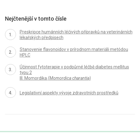
Nejčtenější v tomto čísle
Preskripce humánních léčivých přípravků na veterinárních
lékařských předpisech
Stanovenie flavonoidov v prírodnom materiáli metódou
HPLC
Účinnost fytoterapie v podpůrné léčbě diabetes mellitus
typu 2
III. Momordika
(Momordica charantia)
Legislativní aspekty vývoje zdravotních prostředků