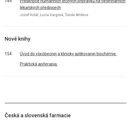
149
Preskripce humánních léčivých přípravků na veterinárních
lékařských předpisech
Jozef Kolář, Lucia Vargová, Tünde Ambrus
Nové knihy
154
Úvod do všeobecnej a klinicky aplikovanej biochémie.
Praktická apiterapia.
Česká a slovenská farmacie