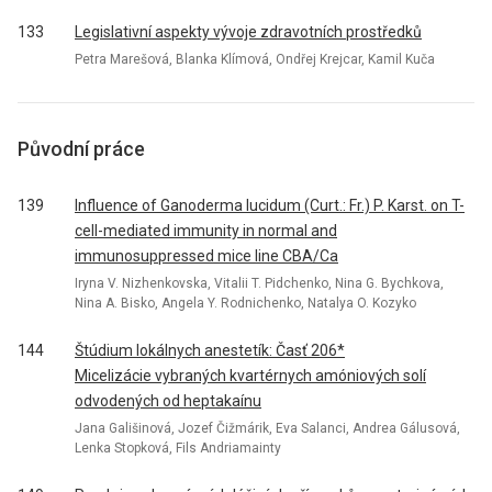
133
Legislativní aspekty vývoje zdravotních prostředků
Petra Marešová, Blanka Klímová, Ondřej Krejcar, Kamil Kuča
Původní práce
139
Influence of Ganoderma lucidum (Curt.: Fr.) P. Karst. on T-
cell-mediated immunity in normal and
immunosuppressed mice line CBA/Ca
Iryna V. Nizhenkovska, Vitalii T. Pidchenko, Nina G. Bychkova,
Nina A. Bisko, Angela Y. Rodnichenko, Natalya O. Kozyko
144
Štúdium lokálnych anestetík: Časť 206*
Micelizácie vybraných kvartérnych amóniových solí
odvodených od heptakaínu
Jana Gališinová, Jozef Čižmárik, Eva Salanci, Andrea Gálusová,
Lenka Stopková, Fils Andriamainty