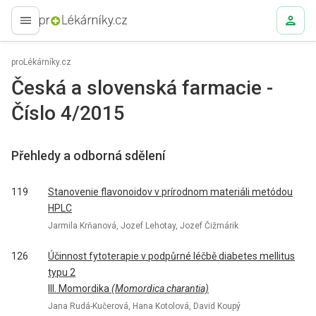
proLékaře.cz
proLékárníky.cz
Česká a slovenská farmacie -
Číslo 4/2015
Přehledy a odborná sdělení
119
Stanovenie flavonoidov v prírodnom materiáli metódou
HPLC
Jarmila Krňanová, Jozef Lehotay, Jozef Čižmárik
126
Účinnost fytoterapie v podpůrné léčbě diabetes mellitus
typu 2
III. Momordika
(Momordica charantia)
Jana Rudá-Kučerová, Hana Kotolová, David Koupý