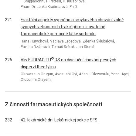
I. Grappasonni, F. Petrelli, H. Klusoňová,
PharmDr. Lenka Kračmarová, Ph.D.
221
Fraktální aspekty sypného a smykového chování volně
sypných velikostních frakcí přímo lisovatelné
farmaceutické pomocné látky sorbitolu
Hana Hurychová, Václava Lebedová, Zdenka Šklubalová,
Pavlína Dzámová, Tomáš Svěrák, Jan Stoniš
®
Vliv EUDRAGITU
RS na disoluční chování pevných
226
disperzí theofylinu
Oluwaseun Orugun, Avosuahi Oyi, Adeniji Olowosulu, Yonni Apeji,
Olubunmi Olayemi
Z činnosti farmaceutických společností
232
42. lekárnické dni Lekárnickej sekcie SFS