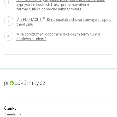
sypných velikostních frakcí přímo lisovatelné
farmaceutické pomocné látky sorbitolu
®
Vliv EUDRAGITU
RS na disoluční chování pevných disperzí
theofylinu
Míra porozumění odborným lékařským termínům u
italských studentů
proLékaře.cz
Články
Z medicíny