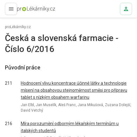
proLékaře.cz
proLékárníky.cz
Česká a slovenská farmacie -
Číslo 6/2016
Původní práce
211
Hodnocení vlivu koncentrace účinné látky a technologie
mísení na obsahovou stejnoměrnost směsi pro přípravu
tablet s nízkým obsahem warfarinu
Jan Elbl, Jan Muselík, Aleš Franc, Jana Mikušová, Zuzana Dolejší,
David Vetchý
216
Míra porozumění odborným lékařským termínům u
italských studentů