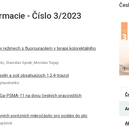
Čes
rmacie - Číslo 3/2023
v režimech s fluorouracilem v terapii kolorektálního
c, Stanislav Synek, Miroslav Turjap
elín a solí obsahujúcich 1,2,4-triazol
Kaplaushenko
Č
8Ga-PSMA-11 na dvou českých pracovištích
Ar
ených porézních mikročástic pro podání do plic
Ak
ajdziok