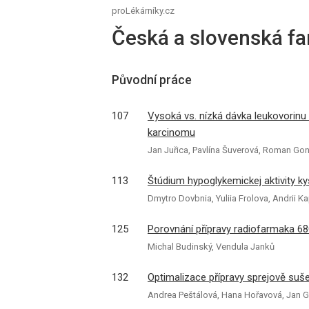
proLékárníky.cz
Česká a slovenská fa
Původní práce
107
Vysoká vs. nízká dávka leukovorinu 
karcinomu
Jan Juřica, Pavlína Šuverová, Roman Goně
113
Štúdium hypoglykemickej aktivity kys
Dmytro Dovbnia, Yuliia Frolova, Andrii 
125
Porovnání přípravy radiofarmaka 6
Michal Budinský, Vendula Janků
132
Optimalizace přípravy sprejově suš
Andrea Peštálová, Hana Hořavová, Jan G