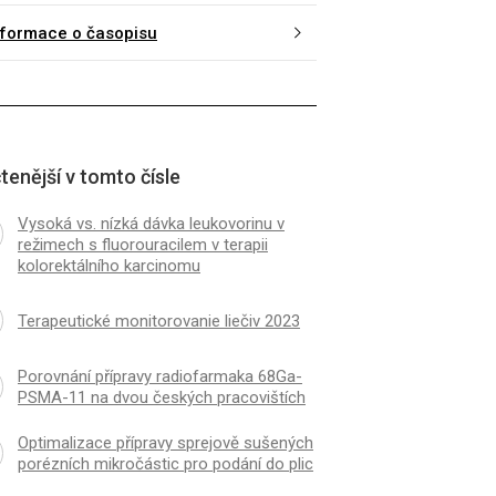
nformace o časopisu
tenější v tomto čísle
Vysoká vs. nízká dávka leukovorinu v
režimech s fluorouracilem v terapii
kolorektálního karcinomu
Terapeutické monitorovanie liečiv 2023
Porovnání přípravy radiofarmaka 68Ga-
PSMA-11 na dvou českých pracovištích
Optimalizace přípravy sprejově sušených
porézních mikročástic pro podání do plic