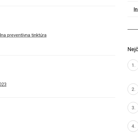
I
lna preventívna tinktúra
Nejč
2023