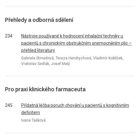
Přehledy a odborná sdělení
234
Nástroje používané k hodnocení inhalační techniky u
pacientů s chronickým obstrukčním onemocněním plic –
přehled literatury
Gabriela Strnadová, Tereza Hendrychová, Vladimír Koblížek,
Vratislav Sedlák, Josef Malý
Pro praxi klinického farmaceuta
245
Přídatná léčba poruch chování u pacientů s kognitivním
deficitem
Ivana Tašková