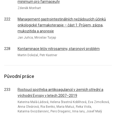
minimum pro farmaceuty
Zdeněk Monhart
222
Management gastrointestinálních nežádoucích účinků
onkologické farmakoterapie – část 1: Průjem, zácpa,
mukozitida a anorexie
Jan Juřica, Miroslav Turjap
228
Kontaminace léčiv nitrosaminy, staronový problém
Martin Doležal, Petr Kastner
Původní práce
233
Rostoucí spotřeba antikoagulancií v zemích střední a
východní Evropy v letech 2007–2019
Katerina Malá-Ládová, Helena Štastná Koblihová, Eva Zimcíková,
Anna Oleárová, Ria Benko, Maria Matuz, Reka Viola,
Katarina Gvozdanovic, Pero Draganic, Irina Iaru, Josef Malý