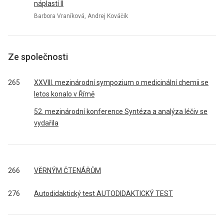
náplastí II
Barbora Vraníková, Andrej Kováčik
Ze společnosti
265
XXVIII. mezinárodní sympozium o medicinální chemii se
letos konalo v Římě
52. mezinárodní konference Syntéza a analýza léčiv se
vydařila
266
VĚRNÝM ČTENÁŘŮM
276
Autodidaktický test AUTODIDAKTICKÝ TEST