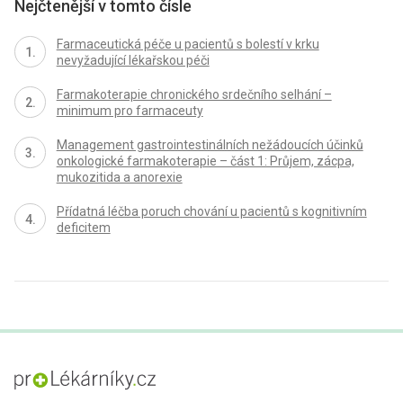
Nejčtenější v tomto čísle
Farmaceutická péče u pacientů s bolestí v krku
nevyžadující lékařskou péči
Farmakoterapie chronického srdečního selhání –
minimum pro farmaceuty
Management gastrointestinálních nežádoucích účinků
onkologické farmakoterapie – část 1: Průjem, zácpa,
mukozitida a anorexie
Přídatná léčba poruch chování u pacientů s kognitivním
deficitem
proLékaře.cz