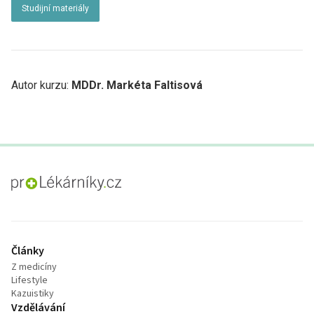
Studijní materiály
Autor kurzu:
MDDr. Markéta Faltisová
proLékaře.cz
Články
Z medicíny
Lifestyle
Kazuistiky
Vzdělávání