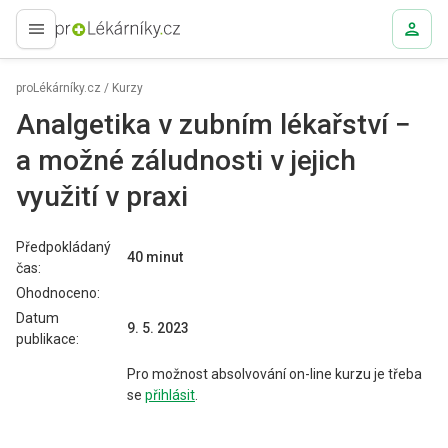
proLékaře.cz
proLékárníky.cz
/
Kurzy
Analgetika v zubním lékařství −
a možné záludnosti v jejich
využití v praxi
Předpokládaný
40 minut
čas:
Ohodnoceno:
Datum
9. 5. 2023
publikace:
Pro možnost absolvování on-line kurzu je třeba
se
přihlásit
.