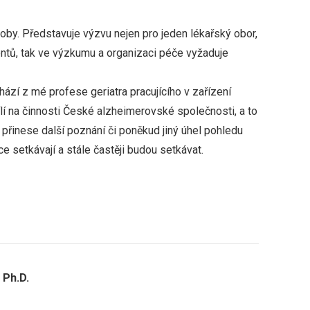
y. Představuje výzvu nejen pro jeden lékařský obor,
ientů, tak ve výzkumu a organizaci péče vyžaduje
zí z mé profese geriatra pracujícího v zařízení
ílí na činnosti České alzheimerovské společnosti, a to
 přinese další poznání či poněkud jiný úhel pohledu
e setkávají a stále častěji budou setkávat.
 Ph.D.