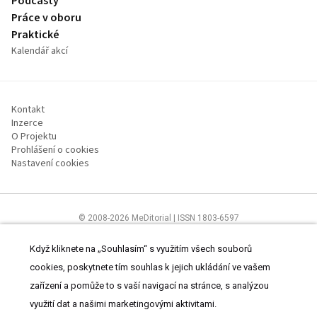
Podcasty
Práce v oboru
Praktické
Kalendář akcí
Kontakt
Inzerce
O Projektu
Prohlášení o cookies
Nastavení cookies
© 2008-2026 MeDitorial | ISSN 1803-6597
Stránky proLékárníky.cz jsou určeny výhradně odborníkům ve zdravotnictví
Čtěte prohlášení
a
Zásady zpracování osobních údajů
.
Když kliknete na „Souhlasím“ s využitím všech souborů
cookies, poskytnete tím souhlas k jejich ukládání ve vašem
zařízení a pomůže to s vaší navigací na stránce, s analýzou
využití dat a našimi marketingovými aktivitami.