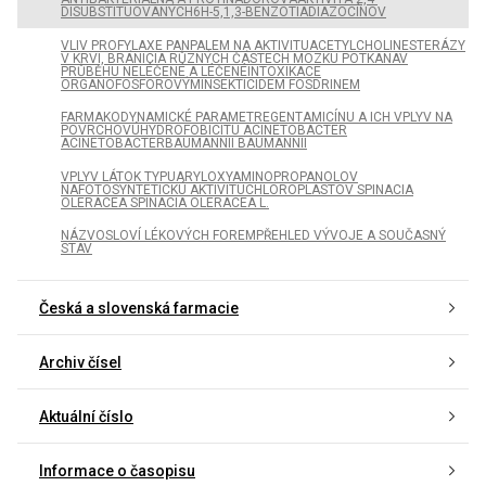
DISUBSTITUOVANÝCH6H-5,1,3-BENZOTIADIAZOCÍNOV
VLIV PROFYLAXE PANPALEM NA AKTIVITUACETYLCHOLINESTERÁZY
V KRVI, BRÁNICIA RŮZNÝCH ČÁSTECH MOZKU POTKANAV
PRŮBĚHU NELÉČENÉ A LÉČENÉINTOXIKACE
ORGANOFOSFOROVÝMINSEKTICIDEM FOSDRINEM
FARMAKODYNAMICKÉ PARAMETREGENTAMICÍNU A ICH VPLYV NA
POVRCHOVÚHYDROFOBICITU ACINETOBACTER
ACINETOBACTERBAUMANNII BAUMANNII
VPLYV LÁTOK TYPUARYLOXYAMINOPROPANOLOV
NAFOTOSYNTETICKÚ AKTIVITUCHLOROPLASTOV SPINACIA
OLERACEA SPINACIA OLERACEA L.
NÁZVOSLOVÍ LÉKOVÝCH FOREMPŘEHLED VÝVOJE A SOUČASNÝ
STAV
Česká a slovenská farmacie
Archiv čísel
Aktuální číslo
Informace o časopisu