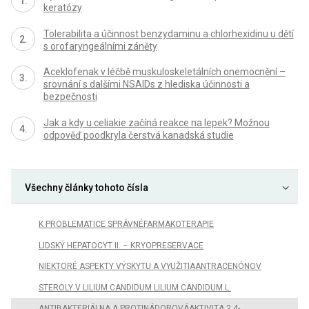
keratózy
Tolerabilita a účinnost benzydaminu a chlorhexidinu u dětí
s orofaryngeálními záněty
Aceklofenak v léčbě muskuloskeletálních onemocnění –
srovnání s dalšími NSAIDs z hlediska účinnosti a
bezpečnosti
Jak a kdy u celiakie začíná reakce na lepek? Možnou
odpověď poodkryla čerstvá kanadská studie
Všechny články tohoto čísla
K PROBLEMATICE SPRÁVNÉFARMAKOTERAPIE
LIDSKÝ HEPATOCYT II. – KRYOPRESERVACE
NIEKTORÉ ASPEKTY VÝSKYTU A VYUŽITIAANTRACENÓNOV
STEROLY V LILIUM CANDIDUM LILIUM CANDIDUM L.
ANTIBAKTERIÁLNA A PROTINÁDOROVÁAKTIVITA 2,4-