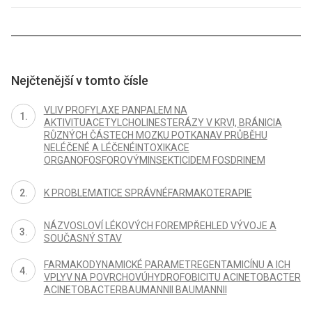
Nejčtenější v tomto čísle
VLIV PROFYLAXE PANPALEM NA
AKTIVITUACETYLCHOLINESTERÁZY V KRVI, BRÁNICIA
RŮZNÝCH ČÁSTECH MOZKU POTKANAV PRŮBĚHU
NELÉČENÉ A LÉČENÉINTOXIKACE
ORGANOFOSFOROVÝMINSEKTICIDEM FOSDRINEM
K PROBLEMATICE SPRÁVNÉFARMAKOTERAPIE
NÁZVOSLOVÍ LÉKOVÝCH FOREMPŘEHLED VÝVOJE A
SOUČASNÝ STAV
FARMAKODYNAMICKÉ PARAMETREGENTAMICÍNU A ICH
VPLYV NA POVRCHOVÚHYDROFOBICITU ACINETOBACTER
ACINETOBACTERBAUMANNII BAUMANNII