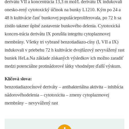
derivátu VII a koncentrácia 13,3 m mol/L derivátu IX indukovali
onesko-rený cytotoxický účinok na bunky L1210. Kým po 24 a
48 h kultivácie časť bunkovej populácieproliferovala, po 72 h sa
zistilo takmer úplné zastavenie bunkového delenia. Cytotoxická
koncen-trácia derivátu IX porušila integritu cytoplazmovej
membrány. Všetky tri vybrané benzotiadiazo-cíny (I, VII a IX)
indukovali v priebehu 72 h kultivácie dvojfázový nevyvážený rast
buniek HeLa.Na základe získaných výsledkov ich možno zaradiť
medzi potenciálne protinádorové látky vhodnépre ďalší výskum.
Klíčová slova:
benzotiadiazocínové deriváty –⁠ antibakteriálna aktivita –⁠ inhibícia
nádorovéhodelenia –⁠ cytotoxicita –⁠ zmeny cytoplazmovej
membrány –⁠ nevyvážený rast