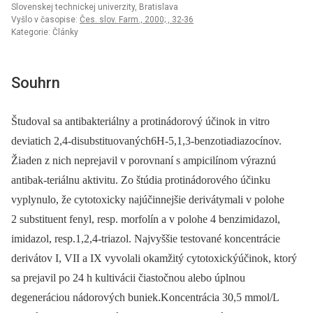
Slovenskej technickej univerzity, Bratislava
Vyšlo v časopise:
Čes. slov. Farm., 2000; , 32-36
Kategorie: Články
Souhrn
Študoval sa antibakteriálny a protinádorový účinok in vitro
deviatich 2,4-disubstituovaných6H-5,1,3-benzotiadiazocínov.
Žiaden z nich neprejavil v porovnaní s ampicilínom výraznú
antibak-teriálnu aktivitu. Zo štúdia protinádorového účinku
vyplynulo, že cytotoxicky najúčinnejšie derivátymali v polohe
2 substituent fenyl, resp. morfolín a v polohe 4 benzimidazol,
imidazol, resp.1,2,4-triazol. Najvyššie testované koncentrácie
derivátov I, VII a IX vyvolali okamžitý cytotoxickýúčinok, ktorý
sa prejavil po 24 h kultivácii čiastočnou alebo úplnou
degeneráciou nádorových buniek.Koncentrácia 30,5 mmol/L