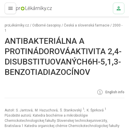
proLékaře.cz
proLékárníky.cz
/
Odborné časopisy
/
Česká a slovenská farmacie
/
2000 -
1
ANTIBAKTERIÁLNA A
PROTINÁDOROVÁAKTIVITA 2,4-
DISUBSTITUOVANÝCH6H-5,1,3-
BENZOTIADIAZOCÍNOV
English info
1
1
Autoři: S. Jantová; M. Hazuchová; Š. Stankovský
; K. Špirková
Působiště autorů: Katedra biochémie a mikrobiológie
Chemickotechnologickej fakulty Slovenskej technickejuniverzity,
Bratislava 1 Katedra organickej chémie Chemickotechnologickej fakulty