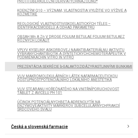
PROTITUBERKULÓZNÍ DERIVÁTYCHINAZOLINU*
KOENZÝM Q10 – VÝZNAM, VLASTNOSTIA VYUŽITIE VO VÝŽIVE A
KOZMETIKE
REOLOGICKÉ VLASTNOSTIVISKOELASTICKÝCH TĚLES –
IDENTIFIKACEMODELŮ A ODHAD PARAMETRŮ
OBSAH Mn A Zn V DROGE FOLIUM BETULAE FOLIUM BETULAEZ
RÔZNYCH LOKALÍT
VPLYV KYSELINY ASKORBOVEJ NAANTIBAKTERIÁLNU AKTIVITU
VYBRANÝCHANTIBIOTÍK A SYNTETICKÝCHCHEMOTERAPEUTÍK V
PODMIENKACHIN VITRO IN VITRO
PREZENTÁCIA SEKRÉCIE b-GALAKTOZIDÁZYRASTLINNÝMI BUNKAMI
VLIV MAKROMOLEKULÁRNÍCH LÁTEK NAFARMACEUTICKOU
DOSTUPNOSTPOTENCIÁLNÍHO LOKÁLNÍHO ANESTETIKA
VLIV STEARANU HOŘEČNATÉHO NA VNITŘNÍPORUCHOVOST
TABLET Z AVICELU PH 101
ÚČINOK POTENCIÁLNYCHBETA-ADRENOLYTÍK NA
ENZÝMOVÉAKTIVITY MARKEROV SUBCELULÁRNYCHFRAKCIÍ
SRDCOVÉHO SVALU
Česká a slovenská farmacie