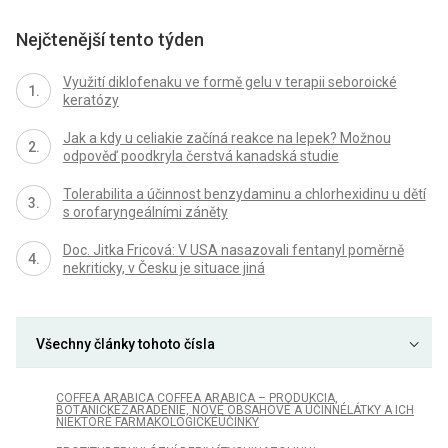
Nejčtenější tento týden
Využití diklofenaku ve formě gelu v terapii seboroické
keratózy
Jak a kdy u celiakie začíná reakce na lepek? Možnou
odpověď poodkryla čerstvá kanadská studie
Tolerabilita a účinnost benzydaminu a chlorhexidinu u dětí
s orofaryngeálními záněty
Doc. Jitka Fricová: V USA nasazovali fentanyl poměrně
nekriticky, v Česku je situace jiná
Všechny články tohoto čísla
COFFEA ARABICA COFFEA ARABICA – PRODUKCIA,
BOTANICKÉZARADENIE, NOVÉ OBSAHOVÉ A ÚČINNÉLÁTKY A ICH
NIEKTORÉ FARMAKOLOGICKÉÚČINKY