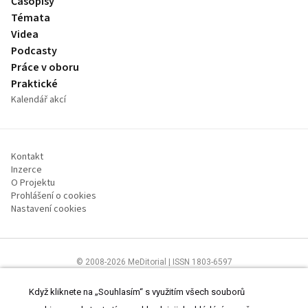
Časopisy
Témata
Videa
Podcasty
Práce v oboru
Praktické
Kalendář akcí
Kontakt
Inzerce
O Projektu
Prohlášení o cookies
Nastavení cookies
© 2008-2026 MeDitorial | ISSN 1803-6597
Stránky proLékárníky.cz jsou určeny výhradně odborníkům ve zdravotnictví
Čtěte prohlášení
a
Zásady zpracování osobních údajů
.
Když kliknete na „Souhlasím“ s využitím všech souborů