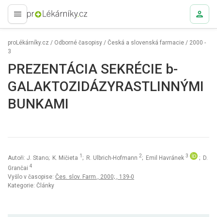
proLékaře.cz
proLékárníky.cz
/
Odborné časopisy
/
Česká a slovenská farmacie
/
2000 -
3
PREZENTÁCIA SEKRÉCIE b-
GALAKTOZIDÁZYRASTLINNÝMI
BUNKAMI
1
2
3
Autoři: J. Stano; K. Mičieta
; R. Ulbrich-Hofmann
; Emil Havránek
; D.
4
Grančai
Vyšlo v časopise:
Čes. slov. Farm., 2000; , 139-0
Kategorie: Články