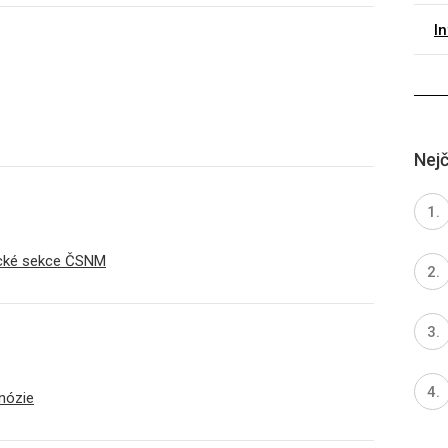
I
Nejč
ické sekce ČSNM
nózie