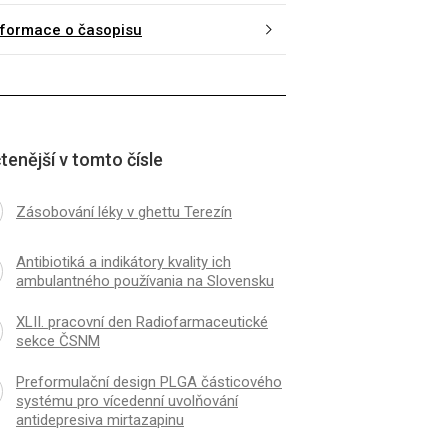
nformace o časopisu
tenější v tomto čísle
Zásobování léky v ghettu Terezín
Antibiotiká a indikátory kvality ich
ambulantného používania na Slovensku
XLII. pracovní den Radiofarmaceutické
sekce ČSNM
Preformulační design PLGA částicového
systému pro vícedenní uvolňování
antidepresiva mirtazapinu