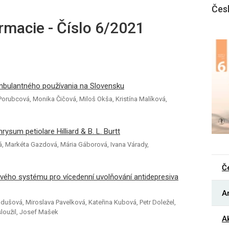
Čes
rmacie - Číslo 6/2021
h ambulantného používania na Slovensku
orubcová, Monika Čičová, Miloš Okša, Kristína Malíková,
rysum petiolare Hilliard & B. L. Burtt
, Markéta Gazdová, Mária Gáborová, Ivana Várady,
Č
vého systému pro vícedenní uvolňování antidepresiva
Ar
jdušová, Miroslava Pavelková, Kateřina Kubová, Petr Doležel,
sloužil, Josef Mašek
Ak