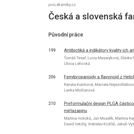
proLékárníky.cz
Česká a slovenská fa
Původní práce
199
Antibiotiká a indikátory kvality ic
Tomáš Tesař, Lucia Masaryková, Slávka P
Ubica Lehocká
206
Fenylpropanoidy a flavonoid z Helich
Renata Kubínová, Marcela Nejezchlebová
Lenka Molčanová
210
Preformulační design PLGA částico
mirtazapinu
Martina Holická, Jan Muselík, Martina Ke
David Vetchý, Vratislav Košťál, Jakub Vy