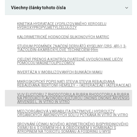
Všechny články tohoto čísla
KINETIKA HYDRATACE LYOFILIZOVANÉHO XEROGELU
HYDROXYPROPYLMETYLCELULÓZY
KALORIMETRICKÉ HODNOCENÍ SILIKONOVÝCH MATRIC
STUDIUM PODMÍNEK ZNAČENÍ DERIVÁTŮ KYSELINY (2RS, 4R)-1,3-
TIAZOLIDÍN-4-KARBOXYLOVÉ TECHNECIEM-99m
CIELENÝ PRENOS A KONTROLOVATEĽNÉ UVOĽŇOVANIE LIEČIV
POMOCOU MAGNETOLIPOZÓMOV
INVERTÁZA V IMOBILIZOVANÝCH BUNKÁCH MAKU
MIKROSKOPICKÝ POPIS NATI STEVIA STEVIA REBAUDIANA
REBAUDIANA (BERTONI) HEMSLEY – (ASTERACEAE) (ASTERACEAE)
VLIV ELICITORU Z RHODOTORULA RUBRA RHODOTORULA RUBRA
NA PRODUKCI FLAVONOIDŮ KULTUROU ONONIS ONONIS ARVENSIS
ARVENSIS L. IN VITRO IN VITRO
MEDZIORGÁNOVÁ VARIABILITA ENZÝMOVEJ HYDROLÝZY
ORGANICKÝCH AMÓNIOVÝCH SOLÍ U POTKANA IN VITRO IN VITRO
SROVNÁNÍ ÚČINKU NOVÉHO ASYMETRICKÉHO BISPYRIDINIOVÉHO
OXIMU BI-6 S OXIMEM HI-6 A OBIDOXIMEM V KOMBINACI S
ATROPINEM NA TOXICITU SOMANU A FOSDRINU U MYŠÍ