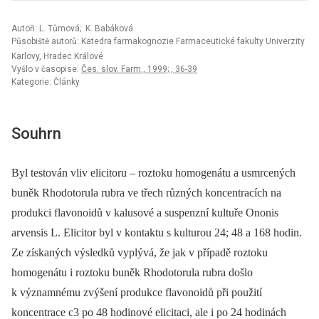
Autoři: L. Tůmová; K. Babáková
Působiště autorů: Katedra farmakognozie Farmaceutické fakulty Univerzity
Karlovy, Hradec Králové
Vyšlo v časopise:
Čes. slov. Farm., 1999; , 36-39
Kategorie: Články
Souhrn
Byl testován vliv elicitoru –⁠ roztoku homogenátu a usmrcených
buněk Rhodotorula rubra ve třech různých koncentracích na
produkci flavonoidů v kalusové a suspenzní kultuře Ononis
arvensis L. Elicitor byl v kontaktu s kulturou 24; 48 a 168 hodin.
Ze získaných výsledků vyplývá, že jak v případě roztoku
homogenátu i roztoku buněk Rhodotorula rubra došlo
k významnému zvýšení produkce flavonoidů při použití
koncentrace c3 po 48 hodinové elicitaci, ale i po 24 hodinách