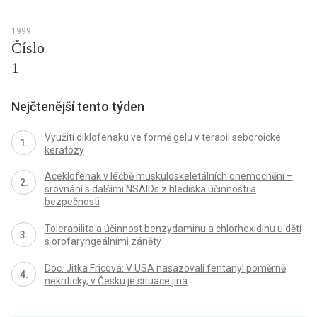
1999
Číslo
1
Nejčtenější tento týden
Využití diklofenaku ve formě gelu v terapii seboroické
keratózy
Aceklofenak v léčbě muskuloskeletálních onemocnění –
srovnání s dalšími NSAIDs z hlediska účinnosti a
bezpečnosti
Tolerabilita a účinnost benzydaminu a chlorhexidinu u dětí
s orofaryngeálními záněty
Doc. Jitka Fricová: V USA nasazovali fentanyl poměrně
nekriticky, v Česku je situace jiná