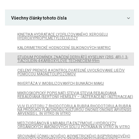
Všechny články tohoto čísla
KINETIKA HYDRATACE LYOFILIZOVANÉHO XEROGELU
HYDROXYPROPYLMETYLCELULÓZY
KALORIMETRICKÉ HODNOCENÍ SILIKONOVÝCH MATRIC
STUDIUM PODMÍNEK ZNAČENÍ DERIVÁTŮ KYSELINY (2RS, 4R)-1,3-
TIAZOLIDÍN-4-KARBOXYLOVÉ TECHNECIEM-99m
CIELENÝ PRENOS A KONTROLOVATEĽNÉ UVOĽŇOVANIE LIEČIV
POMOCOU MAGNETOLIPOZÓMOV
INVERTÁZA V IMOBILIZOVANÝCH BUNKÁCH MAKU
MIKROSKOPICKÝ POPIS NATI STEVIA STEVIA REBAUDIANA
REBAUDIANA (BERTONI) HEMSLEY – (ASTERACEAE) (ASTERACEAE)
VLIV ELICITORU Z RHODOTORULA RUBRA RHODOTORULA RUBRA
NA PRODUKCI FLAVONOIDŮ KULTUROU ONONIS ONONIS ARVENSIS
ARVENSIS L. IN VITRO IN VITRO
MEDZIORGÁNOVÁ VARIABILITA ENZÝMOVEJ HYDROLÝZY
ORGANICKÝCH AMÓNIOVÝCH SOLÍ U POTKANA IN VITRO IN VITRO
SROVNÁNÍ ÚČINKU NOVÉHO ASYMETRICKÉHO BISPYRIDINIOVÉHO