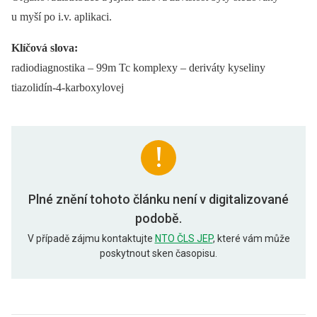
u myší po i.v. aplikaci.
Klíčová slova:
radiodiagnostika –⁠ 99m Tc komplexy –⁠ deriváty kyseliny
tiazolidín-4-karboxylovej
Plné znění tohoto článku není v digitalizované
podobě.
V případě zájmu kontaktujte
NTO ČLS JEP
, které vám může
poskytnout sken časopisu.