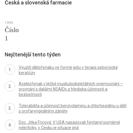
Česká a slovenská farmacie
1999
Číslo
1
Nejčtenější tento týden
Využití diklofenaku ve formě gelu v terapii seboroické
keratózy
Aceklofenak v léčbě muskuloskeletálních onemocnění –
srovnání s dalšími NSAIDs z hlediska účinnosti a
bezpečnosti
Tolerabilita a účinnost benzydaminu a chlorhexidinu u dětí
s orofaryngeálními záněty
Doc. Jitka Fricová: V USA nasazovali fentanyl poměrně
nekriticky, v Česku je situace jiná