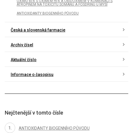
OXIMU BI-6 S OXIMEM HI-6 A OBIDOXIMEM V KOMBINACI S
ATROPINEM NA TOXICITU SOMANU A FOSDRINU U MYŠÍ
ANTIOXIDANTY BIOGENNÍHO PŮVODU
Česká a slovenská farmacie
Archiv čísel
Aktuální číslo
Informace o časopisu
Nejčtenější v tomto čísle
ANTIOXIDANTY BIOGENNÍHO PŮVODU