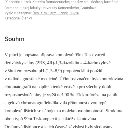
Působiště autorů: Katedra farmaceutickej analýzy a nukleárnej farmácie
Farmaceutickej fakulty Univerzity Komenského, Bratislava
Vyšlo v časopise:
Čes. slov. Farm., 1999; , 21-26
Kategorie: Články
Souhrn
V práci je popsána příprava komplexů 99m Tc s dvaceti
derivátykyseliny (2RS, 4R)-1,3-tiazolidín -⁠ -4-karboxylové
v širokém rozsahu pH (1,5–8,9) propotenciální použití
v radiodiagnostické medicíně. Účinnost značení bylakontrolována
chromatografií na papíře a tenké vrstvě a pro všechny dobře
rozpustnésloučeniny je vyšší než 90 %. Elektroforéza na papíře
a gelová chromatografieindikovala přítomnost dvou typů
komplexů lišících se nábojem a molekulovouhmotností. Struktura
obou typů 99m Tc-komplexů je taktéž diskutována.
Orgánovádistribuce a jejich časová závislost byly sledovány