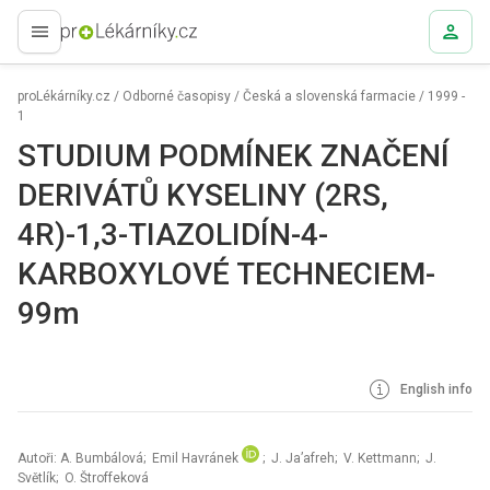
proLékaře.cz
proLékárníky.cz
/
Odborné časopisy
/
Česká a slovenská farmacie
/
1999 -
1
STUDIUM PODMÍNEK ZNAČENÍ
DERIVÁTŮ KYSELINY (2RS,
4R)-1,3-TIAZOLIDÍN-4-
KARBOXYLOVÉ TECHNECIEM-
99m
English info
Autoři: A. Bumbálová; Emil Havránek
; J. Ja’afreh; V. Kettmann; J.
Světlík; O. Štroffeková