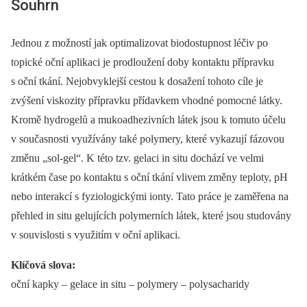
Souhrn
Jednou z možností jak optimalizovat biodostupnost léčiv po
topické oční aplikaci je prodloužení doby kontaktu přípravku
s oční tkání. Nejobvyklejší cestou k dosažení tohoto cíle je
zvýšení viskozity přípravku přídavkem vhodné pomocné látky.
Kromě hydrogelů a mukoadhezivních látek jsou k tomuto účelu
v současnosti využívány také polymery, které vykazují fázovou
změnu „sol-gel“. K této tzv. gelaci in situ dochází ve velmi
krátkém čase po kontaktu s oční tkání vlivem změny teploty, pH
nebo interakcí s fyziologickými ionty. Tato práce je zaměřena na
přehled in situ gelujících polymerních látek, které jsou studovány
v souvislosti s využitím v oční aplikaci.
Klíčová slova:
oční kapky –⁠ gelace in situ –⁠ polymery –⁠ polysacharidy