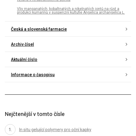
Vliv manganatých, kobaltnatých a nikelnatých iontů na růst a
produkci kumarinů v suspenzní kultufie Angelica archangelica L.
Česká a slovenská farmacie
Archiv čísel
Aktuální číslo
Informace o časopisu
Nejčtenější v tomto čísle
In situ gelující polymery pro oční kapky