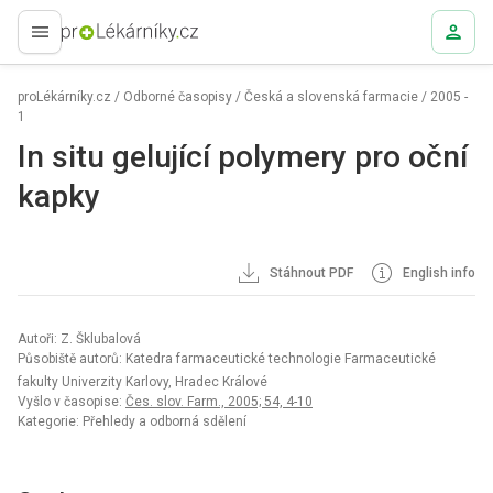
proLékaře.cz
proLékárníky.cz
/
Odborné časopisy
/
Česká a slovenská farmacie
/
2005 -
1
In situ gelující polymery pro oční
kapky
Stáhnout PDF
English info
Autoři: Z. Šklubalová
Působiště autorů: Katedra farmaceutické technologie Farmaceutické
fakulty Univerzity Karlovy, Hradec Králové
Vyšlo v časopise:
Čes. slov. Farm., 2005; 54, 4-10
Kategorie: Přehledy a odborná sdělení