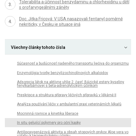
Tolerabilita a účinnost benzydaminu a chlorhexidinu u dětí
s orofaryngeálními záněty
Doc. Jitka Fricová: V USA nasazovali fentanyl poměrně
nekriticky, v Česku je situace jiná
Všechny články tohoto čísla
Súčasnosť a budúcnosť riadeného transportu liečiva do organizmu
Enzymológia tvorby benzylizochinolínových alkaloidov
Adsorpcia látok na aktívne uhlie 2. časť. Bázické estery kyseliny
fenylkarbámovej s beta-adrenolytickým účinkom
Preskripce a struktura přípravy léčivých přípravků v lékárně II
Analýza používání léčiv v ambulantní praxi veterinárních lékařů
Mocninná rovnice a kinetika liberace
In situ gelující polymery pro oční kapky
Antilipoxygenázová aktivita a obsah stopových prvkov Aloe vera vo
vzťahu k terapeutickému účinku