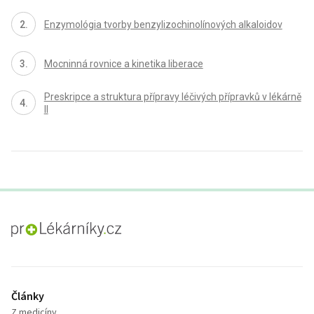
Enzymológia tvorby benzylizochinolínových alkaloidov
Mocninná rovnice a kinetika liberace
Preskripce a struktura přípravy léčivých přípravků v lékárně
II
proLékaře.cz
Články
Z medicíny