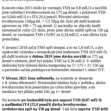
Koncem roku 2015 došlo ke vzestupu TSH na 0,8 mIU⁠/⁠l a navýšili
jsme substituci levothyroxinem na 175 µg denně, s poklesem TSH
na 0,044 mIU⁠/⁠l a s fT4 20,4 pmol⁠/⁠l. Původní dávkování
levothyroxinu 150µg tbl. + 1/2 50µg tbl. bylo při další kontrole
upraveno na 100 + 75 µg denně. U pacientky se objevily kratší
menstruační cykly (21 dnů), proto jsme dávku snížili zpět na 150 µg
denně, se vzestupem TSH z 0,091 na 0,34 mIU⁠/⁠l, a tato dávka byla
ponechána.
V prosinci 2018 začal TSH opět stoupat, a to na 1,8 mIU⁠/⁠l, a pro
opakování výsledku s neuspokojivými hodnotami TSH (0,9 mIU⁠/⁠l)
při další kontrole
v dubnu 2019 jsme dávku navýšili
na 175 µg
denně s efektem, jímž byl pokles TSH na 0,36 mIU⁠/⁠l. V dalším
sledování byla týdenní dávka korigována na 5× 175 + 2× 150 µg
a pacientka začala podstupovat hormonální stimulaci v rámci IVF.
V březnu 2021 žena otěhotněla
, na kontrolu se dostavila
v 8. týdnu těhotenství. Hormonální hladiny byly v pořádku, dávka
levothyroxinu byla ponechána po celou dobu gravidity a do
medikace byl přidán jodid 100 µg 1× denně.
Na kontrole
po šestinedělí byla pro supresi TSH (0,07 mIU⁠/⁠l)
a nadlimitní fT4 (25,9 pmol⁠/⁠l) dávka levothyroxinu
zredukována zpět na 150 µg denně
. I tak byla
suprese TSH ještě