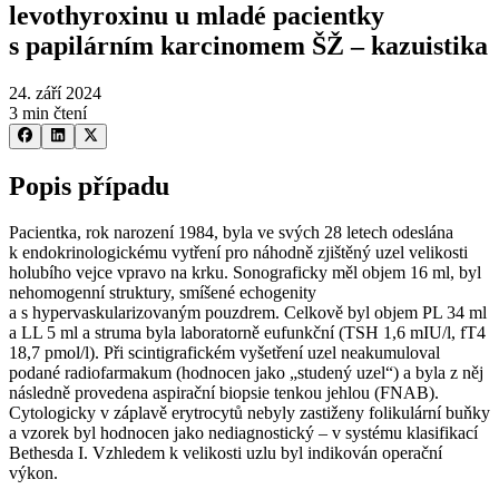
levothyroxinu u mladé pacientky
s papilárním karcinomem ŠŽ –⁠ kazuistika
24. září 2024
3 min čtení
Popis případu
Pacientka, rok narození 1984, byla ve svých 28 letech odeslána
k endokrinologickému vytření pro náhodně zjištěný uzel velikosti
holubího vejce vpravo na krku. Sonograficky měl objem 16 ml, byl
nehomogenní struktury, smíšené echogenity
a s hypervaskularizovaným pouzdrem. Celkově byl objem PL 34 ml
a LL 5 ml a struma byla laboratorně eufunkční (TSH 1,6 mIU⁠/⁠l, fT4
18,7 pmol⁠/⁠l). Při scintigrafickém vyšetření uzel neakumuloval
podané radiofarmakum (hodnocen jako „studený uzel“) a byla z něj
následně provedena aspirační biopsie tenkou jehlou (FNAB).
Cytologicky v záplavě erytrocytů nebyly zastiženy folikulární buňky
a vzorek byl hodnocen jako nediagnostický –⁠ v systému klasifikací
Bethesda I. Vzhledem k velikosti uzlu byl indikován operační
výkon.