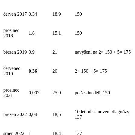
červen 2017
0,34
18,9
150
prosinec
1,8
15,1
150
2018
březen 2019
0,9
21
navýšení na 2× 150 + 5× 175
červenec
0,36
20
2× 150 + 5× 175
2019
prosinec
0,007
25,9
po šestinedělí: 150
2021
10 let od stanovení diagnózy:
březen 2022
0,04
18,5
137
srpen 2022
1
18,4
137