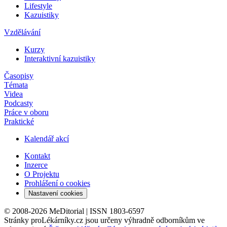
Lifestyle
Kazuistiky
Vzdělávání
Kurzy
Interaktivní kazuistiky
Časopisy
Témata
Videa
Podcasty
Práce v oboru
Praktické
Kalendář akcí
Kontakt
Inzerce
O Projektu
Prohlášení o cookies
Nastavení cookies
© 2008-2026 MeDitorial | ISSN 1803-6597
Stránky proLékárníky.cz jsou určeny výhradně odborníkům ve