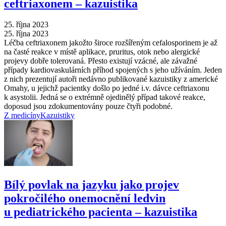
ceftriaxonem –⁠ kazuistika
25. října 2023
25. října 2023
Léčba ceftriaxonem jakožto široce rozšířeným cefalosporinem je až
na časté reakce v místě aplikace, pruritus, otok nebo alergické
projevy dobře tolerovaná. Přesto existují vzácné, ale závažné
případy kardiovaskulárních příhod spojených s jeho užíváním. Jeden
z nich prezentují autoři nedávno publikované kazuistiky z americké
Omahy, u jejichž pacientky došlo po jedné i.v. dávce ceftriaxonu
k asystolii. Jedná se o extrémně ojedinělý případ takové reakce,
doposud jsou zdokumentovány pouze čtyři podobné.
Z medicíny
Kazuistiky
Bílý povlak na jazyku jako projev
pokročilého onemocnění ledvin
u pediatrického pacienta –⁠ kazuistika