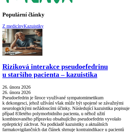
Populární články
Z medicíny
Kazuistiky
Riziková interakce pseudoefedrinu
u staršího pacienta –⁠ kazuistika
26. února 2026
26. února 2026
Pseudoefedrin je široce využívané sympatomimetikum
k dekongesci, jehož užívání však může být spojené se závažnými
neurologickými nežádoucími účinky. Následující kazuistika popisuje
případ 83letého polymorbidního pacienta, u něhož užití
kombinovaného přípravku obsahujícího pseudoefedrin vyvolalo
epileptický záchvat. Na podkladě kazuistiky a aktuálních
farmakovigilančních dat článek shrnuje kontraindikace u pacientů