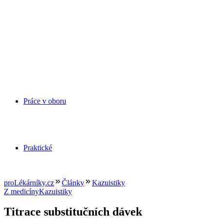
Práce v oboru
Praktické
proLékárníky.cz
Články
Kazuistiky
Z medicíny
Kazuistiky
Titrace substitučních dávek