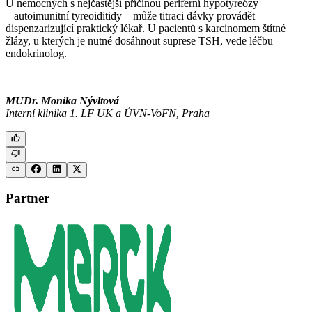
U nemocných s nejčastější příčinou periferní hypotyreózy
–⁠ autoimunitní tyreoiditidy –⁠ může titraci dávky provádět
dispenzarizující praktický lékař. U pacientů s karcinomem štítné
žlázy, u kterých je nutné dosáhnout suprese TSH, vede léčbu
endokrinolog.
MUDr. Monika Nývltová
Interní klinika 1. LF UK a ÚVN-VoFN, Praha
Partner