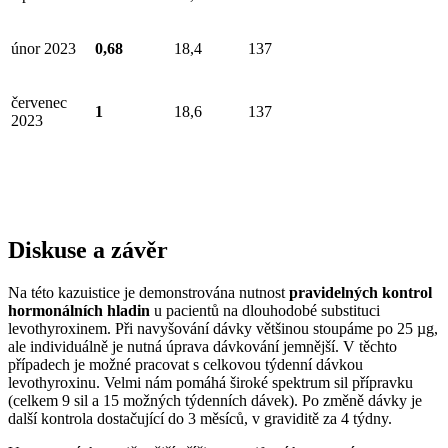
únor 2023
0,68
18,4
137
červenec
1
18,6
137
2023
Diskuse a závěr
Na této kazuistice je demonstrována nutnost
pravidelných kontrol
hormonálních hladin
u pacientů na dlouhodobé substituci
levothyroxinem. Při navyšování dávky většinou stoupáme po 25 µg,
ale individuálně je nutná úprava dávkování jemnější. V těchto
případech je možné pracovat s celkovou týdenní dávkou
levothyroxinu. Velmi nám pomáhá široké spektrum sil přípravku
(celkem 9 sil a 15 možných týdenních dávek). Po změně dávky je
další kontrola dostačující do 3 měsíců, v graviditě za 4 týdny.