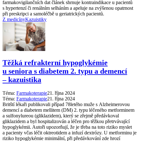
farmakovigilančních dat článek shrnuje kontraindikace u pacientů
s hypertenzí či renálním selháním a apeluje na zvýšenou opatrnost
při preskripci a samoléčbě u geriatrických pacientů.
Z medicíny
Kazuistiky
Těžká refrakterní hypoglykémie
u seniora s diabetem 2. typu a demencí
–⁠ kazuistika
Téma:
Farmakoterapie
21. října 2024
Téma:
Farmakoterapie
21. října 2024
Britští lékaři publikovali případ 78letého muže s Alzheimerovou
demencí a diabetem mellitem (DM) 2. typu léčeného metforminem
a sulfonylureou (gliklazidem), který se zřejmě předávkoval
gliklazidem a byl hospitalizován a léčen pro těžkou přetrvávající
hypoglykémii. Autoři upozorňují, že je třeba na toto riziko myslet
a pacienty včas léčit oktreotidem a infuzí dextrózy. U metforminu je
riziko hypoglykémie minimální, při předávkování zde hrozí