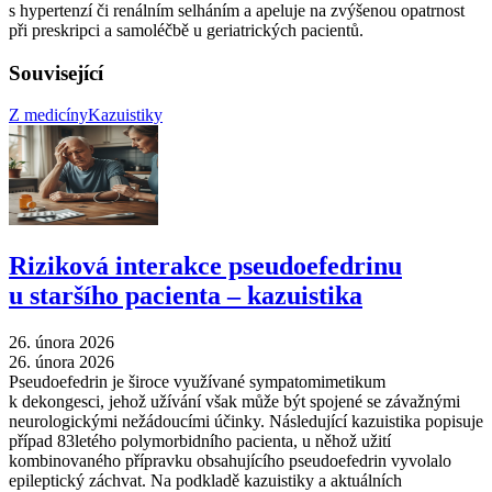
s hypertenzí či renálním selháním a apeluje na zvýšenou opatrnost
při preskripci a samoléčbě u geriatrických pacientů.
Související
Z medicíny
Kazuistiky
Riziková interakce pseudoefedrinu
u staršího pacienta –⁠ kazuistika
26. února 2026
26. února 2026
Pseudoefedrin je široce využívané sympatomimetikum
k dekongesci, jehož užívání však může být spojené se závažnými
neurologickými nežádoucími účinky. Následující kazuistika popisuje
případ 83letého polymorbidního pacienta, u něhož užití
kombinovaného přípravku obsahujícího pseudoefedrin vyvolalo
epileptický záchvat. Na podkladě kazuistiky a aktuálních