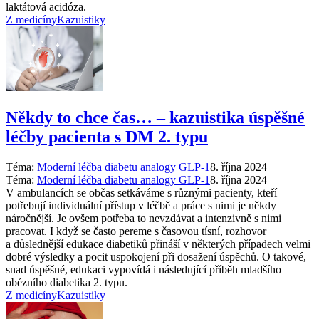
laktátová acidóza.
Z medicíny
Kazuistiky
Někdy to chce čas… –⁠ kazuistika úspěšné
léčby pacienta s DM 2. typu
Téma:
Moderní léčba diabetu analogy GLP-1
8. října 2024
Téma:
Moderní léčba diabetu analogy GLP-1
8. října 2024
V ambulancích se občas setkáváme s různými pacienty, kteří
potřebují individuální přístup v léčbě a práce s nimi je někdy
náročnější. Je ovšem potřeba to nevzdávat a intenzivně s nimi
pracovat. I když se často pereme s časovou tísní, rozhovor
a důslednější edukace diabetiků přináší v některých případech velmi
dobré výsledky a pocit uspokojení při dosažení úspěchů. O takové,
snad úspěšné, edukaci vypovídá i následující příběh mladšího
obézního diabetika 2. typu.
Z medicíny
Kazuistiky