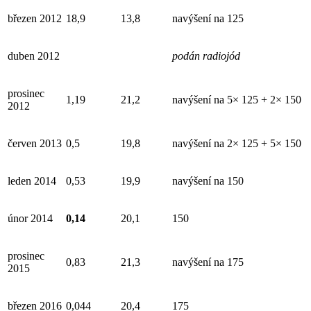
březen 2012
18,9
13,8
navýšení na 125
duben 2012
podán radiojód
prosinec
1,19
21,2
navýšení na 5× 125 + 2× 150
2012
červen 2013
0,5
19,8
navýšení na 2× 125 + 5× 150
leden 2014
0,53
19,9
navýšení na 150
únor 2014
0,14
20,1
150
prosinec
0,83
21,3
navýšení na 175
2015
březen 2016
0,044
20,4
175