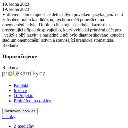
19. ledna 2023
19. ledna 2023
V diferenciální diagnostice dětí s bílým povlakem jazyka, jenž není
způsoben orální kandidózou, bychom měli pomýšlet i na
onemocnění ledvin. Dobře to ilustruje následující kazuistika
prezentující případ dospívajícího, který vyhledal primární péči pro
„velký a bílý jazyk“ a následně u něj bylo diagnostikováno konečné
stadium onemocnění ledvin a související uremická stomatitida.
Reklama
Doporučujeme
Reklama
Kontakt
Inzerce
O Projektu
Prohlášení o cookies
Nastavení cookies
Články
Z medicíny