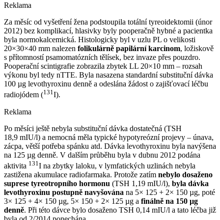
Reklama
Za měsíc od vyšetření žena podstoupila totální tyreoidektomii (únor
2012) bez komplikací, hlasivky byly pooperačně hybné a pacientka
byla normokalcemická. Histologicky byl v uzlu PL o velikosti
20×30×40 mm nalezen
folikulárně papilární karcinom
, ložiskově
s přítomností psamomatózních tělísek, bez invaze přes pouzdro.
Pooperační scintigrafie zobrazila zbytek LL 20×10 mm –⁠ rozsah
výkonu byl tedy nTTE. Byla nasazena standardní substituční dávka
100 µg levothyroxinu denně a odeslána žádost o zajišťovací léčbu
131
radiojódem (
I).
Reklama
Po měsíci ještě nebyla substituční dávka dostatečná (TSH
18,9 mIU⁠/⁠l) a nemocná měla typické hypotyreózní projevy –⁠ únava,
zácpa, větší potřeba spánku atd. Dávka levothyroxinu byla navýšena
na 125 µg denně. V dalším průběhu byla v dubnu 2012 podána
131
aktivita
I na zbytky laloku, v lymfatických uzlinách nebyla
zastižena akumulace radiofarmaka. Protože zatím
nebylo dosaženo
suprese tyreotropního hormonu
(TSH 1,19 mIU⁠/⁠l),
byla dávka
levothyroxinu
postupně navyšována
na 5× 125 + 2× 150 µg, poté
3× 125 + 4× 150 µg, 5× 150 + 2× 125 µg a
finálně na 150 µg
denně
. Při této dávce bylo dosaženo TSH 0,14 mIU⁠/⁠l a tato léčba již
byla od 2/2014 ponechána.