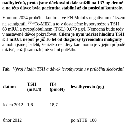
nadbytečná, proto jsme dávkování dále snížili na 137 µg denně
a na této dávce byla pacientka stabilní až do poslední kontroly.
V únoru 2024 proběhla kontrola ve FN Motol s negativním nálezem
99m
na scintigrafii
Tc-MIBI, a to v dostatečné hypotyreóze s TSH
63 mIU⁠/⁠l a tyreoglobulinem (TGL) 0,079 µg⁠/⁠l. Nemocná bude tedy
v nastavené dávce pokračovat.
Cílem je nyní udržet hladinu TSH
≤ 1 mIU⁠/⁠l, neboť je již 10 let od diagnózy tyreoidální malignity
a mohli jsme jí sdělit, že riziko recidivy karcinomu je v jejím případě
mizivé, což ji samozřejmě velmi potěšilo.
Tab.
Vývoj hladin TSH a dávek levothyroxinu v průběhu sledování
TSH
fT4
datum
levothyroxin (
µg)
(
mIU/l)
(
pmol/l)
leden 2012
1,6
18,7
únor 2012
po nTTE: 100