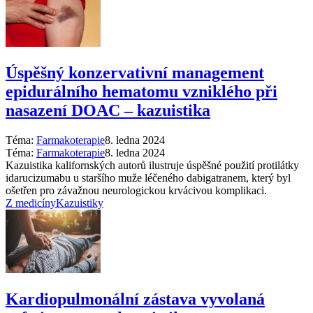
Úspěšný konzervativní management
epidurálního hematomu vzniklého při
nasazení DOAC –⁠ kazuistika
Téma:
Farmakoterapie
8. ledna 2024
Téma:
Farmakoterapie
8. ledna 2024
Kazuistika kalifornských autorů ilustruje úspěšné použití protilátky
idarucizumabu u staršího muže léčeného dabigatranem, který byl
ošetřen pro závažnou neurologickou krvácivou komplikaci.
Z medicíny
Kazuistiky
Kardiopulmonální zástava vyvolaná