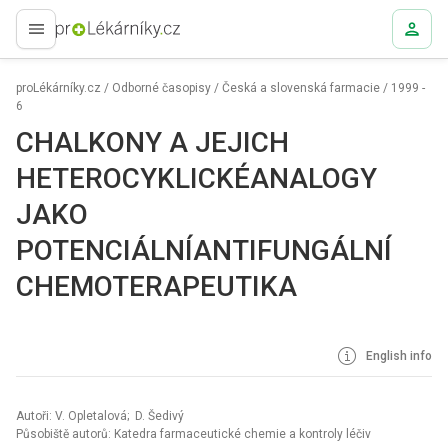
proLékaře.cz
proLékárníky.cz
/
Odborné časopisy
/
Česká a slovenská farmacie
/
1999 -
6
CHALKONY A JEJICH
HETEROCYKLICKÉANALOGY
JAKO
POTENCIÁLNÍANTIFUNGÁLNÍ
CHEMOTERAPEUTIKA
English info
Autoři: V. Opletalová; D. Šedivý
Působiště autorů: Katedra farmaceutické chemie a kontroly léčiv