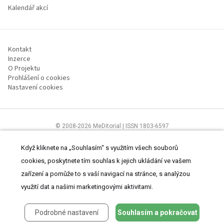
Kalendář akcí
Kontakt
Inzerce
O Projektu
Prohlášení o cookies
Nastavení cookies
© 2008-2026 MeDitorial | ISSN 1803-6597
Stránky proLékárníky.cz jsou určeny výhradně odborníkům ve zdravotnictví
Čtěte prohlášení
a
Zásady zpracování osobních údajů
.
Když kliknete na „Souhlasím“ s využitím všech souborů
cookies, poskytnete tím souhlas k jejich ukládání ve vašem
zařízení a pomůže to s vaší navigací na stránce, s analýzou
využití dat a našimi marketingovými aktivitami.
Podrobné nastavení
Souhlasím a pokračovat