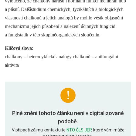
vyloučeno, že chalkony narušují normální funkci membrán hub
a plísní. Dalšístudium chemických, fyzikálních a biologických
vlastností chalkonů a jejich analogů by mohlo véstk objasnění
mechanizmu jejich působení a nalezení účinných fungicid
a fungistatik v této skupiněorganických sloučenin.
Klíčová slova:
chalkony –⁠ heterocyklické analogy chalkonů –⁠ antifungální
aktivita
Plné znění tohoto článku není v digitalizované
podobě.
V případě zájmu kontaktujte
NTO ČLS JEP
, které vám může