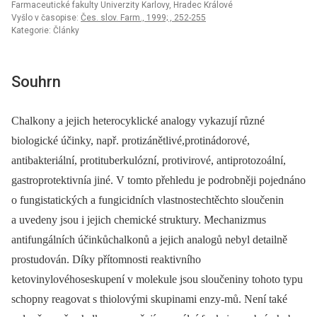
Farmaceutické fakulty Univerzity Karlovy, Hradec Králové
Vyšlo v časopise:
Čes. slov. Farm., 1999; , 252-255
Kategorie: Články
Souhrn
Chalkony a jejich heterocyklické analogy vykazují různé
biologické účinky, např. protizánětlivé,protinádorové,
antibakteriální, protituberkulózní, protivirové, antiprotozoální,
gastroprotektivnía jiné. V tomto přehledu je podrobněji pojednáno
o fungistatických a fungicidních vlastnostechtěchto sloučenin
a uvedeny jsou i jejich chemické struktury. Mechanizmus
antifungálních účinkůchalkonů a jejich analogů nebyl detailně
prostudován. Díky přítomnosti reaktivního
ketovinylovéhoseskupení v molekule jsou sloučeniny tohoto typu
schopny reagovat s thiolovými skupinami enzy-mů. Není také