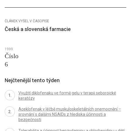
ČLÁNEK VYŠEL V ČASOPISE
Česká a slovenská farmacie
1999
Číslo
6
Nejčtenější tento týden
Využití diklofenaku ve formě gelu v terapii seboroické
keratózy
Aceklofenak v léčbě muskuloskeletálních onemocnění –
srovnání s dalšími NSAIDs z hlediska účinnosti a
bezpečnosti
Tolerabilita a účinnost benzydaminu a chlorhexidinu u dětí