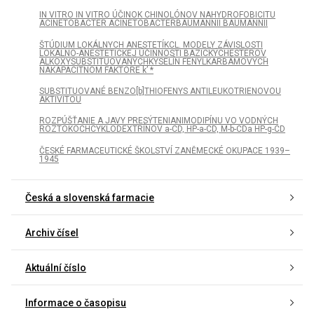
IN VITRO IN VITRO ÚČINOK CHINOLÓNOV NAHYDROFOBICITU
ACINETOBACTER ACINETOBACTERBAUMANNII BAUMANNII
ŠTÚDIUM LOKÁLNYCH ANESTETÍKCL. MODELY ZÁVISLOSTI
LOKÁLNO-ANESTETICKEJ ÚČINNOSTI BAZICKÝCHESTEROV
ALKOXYSUBSTITUOVANÝCHKYSELÍN FENYLKARBÁMOVÝCH
NAKAPACITNOM FAKTORE k’ *
SUBSTITUOVANÉ BENZO[b]THIOFENYS ANTILEUKOTRIENOVOU
AKTIVITOU
ROZPÚŠŤANIE A JAVY PRESÝTENIANIMODIPÍNU VO VODNÝCH
ROZTOKOCHCYKLODEXTRÍNOV a-CD, HP-a-CD, M-b-CDa HP-g-CD
ČESKÉ FARMACEUTICKÉ ŠKOLSTVÍ ZANĚMECKÉ OKUPACE 1939–
1945
Česká a slovenská farmacie
Archiv čísel
Aktuální číslo
Informace o časopisu