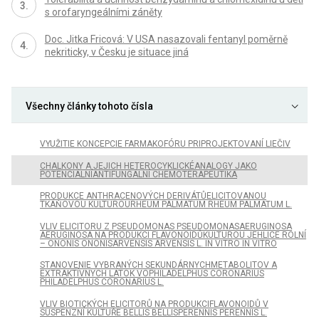
s orofaryngeálními záněty
Doc. Jitka Fricová: V USA nasazovali fentanyl poměrně
nekriticky, v Česku je situace jiná
Všechny články tohoto čísla
VYUŽITIE KONCEPCIE FARMAKOFÓRU PRIPROJEKTOVANÍ LIEČIV
CHALKONY A JEJICH HETEROCYKLICKÉANALOGY JAKO
POTENCIÁLNÍANTIFUNGÁLNÍ CHEMOTERAPEUTIKA
PRODUKCE ANTHRACENOVÝCH DERIVÁTŮELICITOVANOU
TKÁŇOVOU KULTUROURHEUM PALMATUM RHEUM PALMATUM L.
VLIV ELICITORU Z PSEUDOMONAS PSEUDOMONASAERUGINOSA
AERUGINOSA NA PRODUKCI FLAVONOIDŮKULTUROU JEHLICE ROLNÍ
– ONONIS ONONISARVENSIS ARVENSIS L. IN VITRO IN VITRO
STANOVENIE VYBRANÝCH SEKUNDÁRNYCHMETABOLITOV A
EXTRAKTÍVNYCH LÁTOK VOPHILADELPHUS CORONARIUS
PHILADELPHUS CORONARIUS L.
VLIV BIOTICKÝCH ELICITORŮ NA PRODUKCIFLAVONOIDŮ V
SUSPENZNÍ KULTUŘE BELLIS BELLISPERENNIS PERENNIS L.