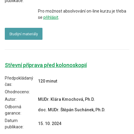
publikace:
Pro možnost absolvování on-line kurzu je třeba
se
přihlásit
.
Studijní materiály
Střevní příprava před kolonoskopií
Předpokládaný
120 minut
čas:
Ohodnoceno:
Autor:
MUDr. Klára Kmochová, Ph.D.
Odborná
doc. MUDr. Štěpán Suchánek, Ph.D.
garance:
Datum
15. 10. 2024
publikace: