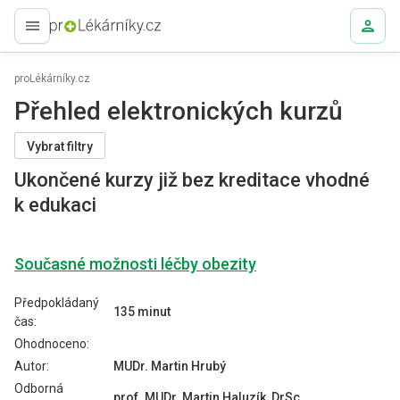
proLékaře.cz
proLékárníky.cz
Přehled elektronických kurzů
Vybrat filtry
Ukončené kurzy již bez kreditace vhodné
k edukaci
Současné možnosti léčby obezity
Předpokládaný
135 minut
čas:
Ohodnoceno:
Autor:
MUDr. Martin Hrubý
Odborná
prof. MUDr. Martin Haluzík, DrSc.