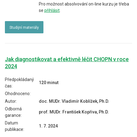
Pro možnost absolvování on-line kurzu je třeba
se
přihlásit
.
Studijní materiály
Jak diagnostikovat a efektivně léčit CHOPN v roce
2024
Předpokládaný
120 minut
čas:
Ohodnoceno:
Autor:
doc. MUDr. Vladimír Koblížek, Ph.D.
Odborná
prof. MUDr. František Kopřiva, Ph.D.
garance:
Datum
1. 7. 2024
publikace: