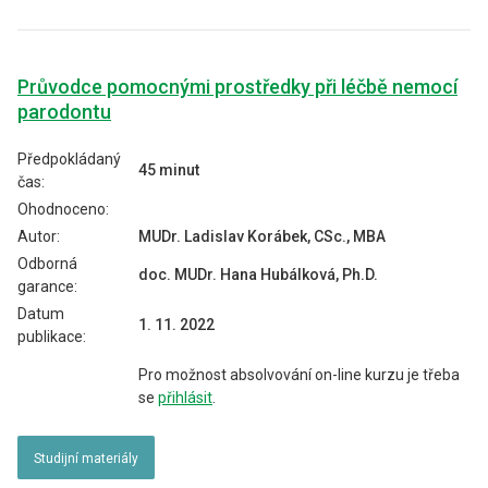
Průvodce pomocnými prostředky při léčbě nemocí
parodontu
Předpokládaný
45 minut
čas:
Ohodnoceno:
Autor:
MUDr. Ladislav Korábek, CSc., MBA
Odborná
doc. MUDr. Hana Hubálková, Ph.D.
garance:
Datum
1. 11. 2022
publikace:
Pro možnost absolvování on-line kurzu je třeba
se
přihlásit
.
Studijní materiály