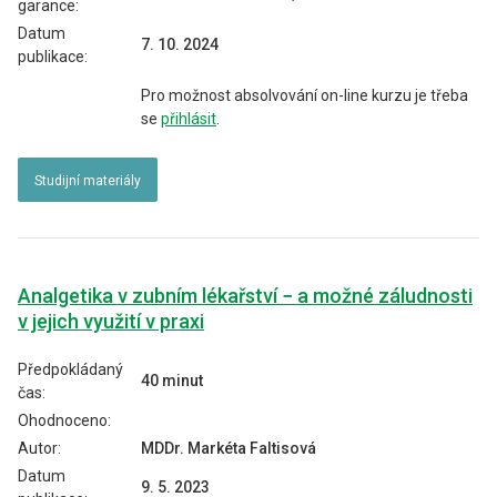
garance:
Datum
7. 10. 2024
publikace:
Pro možnost absolvování on-line kurzu je třeba
se
přihlásit
.
Studijní materiály
Analgetika v zubním lékařství − a možné záludnosti
v jejich využití v praxi
Předpokládaný
40 minut
čas:
Ohodnoceno:
Autor:
MDDr. Markéta Faltisová
Datum
9. 5. 2023