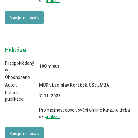
se
přihlásit
.
Studijní materiály
Halitóza
Předpokládaný
100 minut
čas:
Ohodnoceno:
Autor:
MUDr. Ladislav Korábek, CSc., MBA
Datum
7. 11. 2023
publikace:
Pro možnost absolvování on-line kurzu je třeba
se
přihlásit
.
Studijní materiály