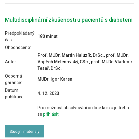
Multidisciplinární zkušenosti u pacientů s diabetem
Předpokládaný
180 minut
čas:
Ohodnoceno:
Prof. MUDr. Martin Haluzík, DrSc., prof. MUDr.
Autor:
Vojtěch Melenovský, CSc., prof. MUDr. Vladimír
Tesař, DrSc.
Odborná
MUDr. Igor Karen
garance:
Datum
4. 12. 2023
publikace:
Pro možnost absolvování on-line kurzu je třeba
se
přihlásit
.
Studijní materiály