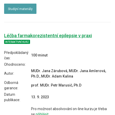
Studijní materiály
Léčba farmakorezistentní epilepsie v praxi
INTERAKTIVNÍ KURZ
Předpokládaný
100 minut
čas:
Ohodnoceno:
MUDr. Jana Zárubová, MUDr. Jana Amlerová,
Autor:
Ph.D., MUDr. Adam Kalina
Odborná
prof. MUDr. Petr Marusič, Ph.D
garance:
Datum
13. 9. 2023
publikace:
Pro možnost absolvování on-line kurzu je třeba
se
přihlásit
.