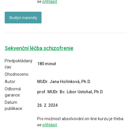
se
přihlásit
.
Studijní materiály
Sekvenční léčba schizofrenie
Předpokládaný
180 minut
čas:
Ohodnoceno:
Autor:
MUDr. Jana Hořínková, Ph.D.
Odborná
prof. MUDr. Bc. Libor Ustohal, Ph.D.
garance:
Datum
26. 2. 2024
publikace:
Pro možnost absolvování on-line kurzu je třeba
se
přihlásit
.