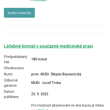
Studijní materiály
Léčebné konopí v současné medicinské praxi
Předpokládaný
180 minut
čas:
Ohodnoceno:
Autor:
prim. MUDr. Štěpán Bejvančický
Odborná
MUDr. Josef Trnka
garance:
Datum
25. 9. 2023
publikace:
Pro možnost absolvování on-line kurzu je třeba