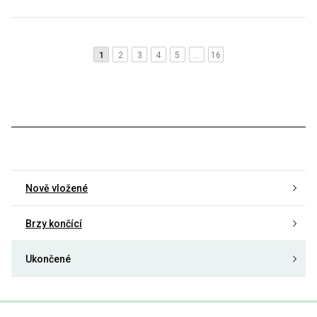
1
2
3
4
5
…
16
Nově vložené
Brzy končící
Ukončené