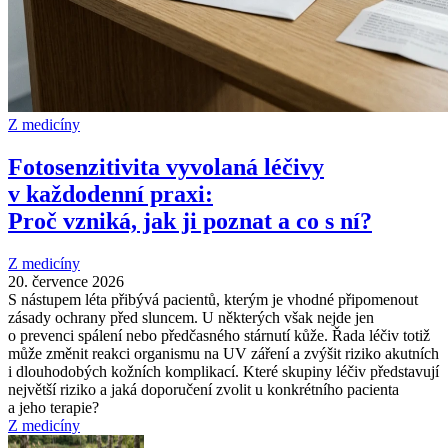
Z medicíny
Fotosenzitivita vyvolaná léčivy
v každodenní praxi:
Proč vzniká, jak ji poznat a co s ní?
Z medicíny
20. července 2026
S nástupem léta přibývá pacientů, kterým je vhodné připomenout
zásady ochrany před sluncem. U některých však nejde jen
o prevenci spálení nebo předčasného stárnutí kůže. Řada léčiv totiž
může změnit reakci organismu na UV záření a zvýšit riziko akutních
i dlouhodobých kožních komplikací. Které skupiny léčiv představují
největší riziko a jaká doporučení zvolit u konkrétního pacienta
a jeho terapie?
Z medicíny