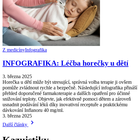
Z medicíny
Infografika
INFOGRAFIKA: Léčba horečky u dětí
3. března 2025
Horečka u dětí může být stresující, správná volba terapie ji ovšem
pomůže zvládnout rychle a bezpečně. Následující infografika přináší
přehled doporučené farmakoterapie a dalších opatření pro účinné
snižování teploty. Objevte, jak efektivně pomoci dětem a zároveň
usnadnit podávání léků díky inovativní receptuře a praktickému
dávkování Inflanoru 40 mg⁠/⁠ml.
3. března 2025
Další články
Kazuistiky