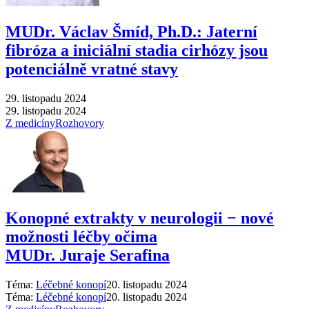
MUDr. Václav Šmíd, Ph.D.: Jaterní
fibróza a iniciální stadia cirhózy jsou
potenciálně vratné stavy
29. listopadu 2024
29. listopadu 2024
Z medicíny
Rozhovory
Konopné extrakty v neurologii −⁠ nové
možnosti léčby očima
MUDr. Juraje Serafina
Téma:
Léčebné konopí
20. listopadu 2024
Téma:
Léčebné konopí
20. listopadu 2024