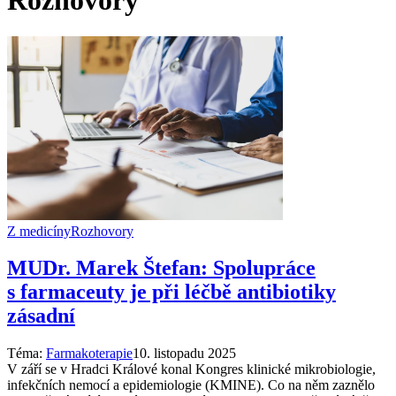
Rozhovory
Z medicíny
Rozhovory
MUDr. Marek Štefan: Spolupráce
s farmaceuty je při léčbě antibiotiky
zásadní
Téma:
Farmakoterapie
10. listopadu 2025
V září se v Hradci Králové konal Kongres klinické mikrobiologie,
infekčních nemocí a epidemiologie (KMINE). Co na něm zaznělo