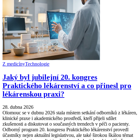
Z medicíny
Technologie
Jaký byl jubilejní 20. kongres
Praktického lékárenství a co přinesl pro
lékárenskou praxi?
28. dubna 2026
Olomouc se v dubnu 2026 stala místem setkání odborníků z lékáren,
klinické praxe i akademického prostředí, kteří přijeli sdílet
zkušenosti a diskutovat o současných trendech v péči o pacienty.
Odborný program 20. kongresu Praktického lékárenství provedl
účastníky nejen aktuální legislativou, ale také širokou škálou témat