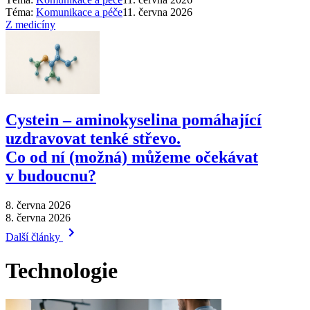
Téma:
Komunikace a péče
11. června 2026
Z medicíny
Cystein –⁠ aminokyselina pomáhající
uzdravovat tenké střevo.
Co od ní (možná) můžeme očekávat
v budoucnu?
8. června 2026
8. června 2026
Další články
Technologie