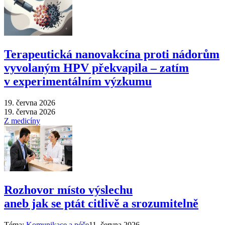
Terapeutická nanovakcína proti nádorům
vyvolaným HPV překvapila –⁠ zatím
v experimentálním výzkumu
19. června 2026
19. června 2026
Z medicíny
Rozhovor místo výslechu
aneb jak se ptát citlivě a srozumitelně
Téma:
Komunikace a péče
11. června 2026