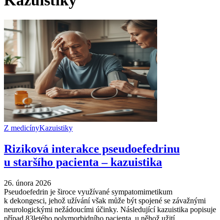
Z medicíny
Kazuistiky
Riziková interakce pseudoefedrinu
u staršího pacienta –⁠ kazuistika
26. února 2026
Pseudoefedrin je široce využívané sympatomimetikum
k dekongesci, jehož užívání však může být spojené se závažnými
neurologickými nežádoucími účinky. Následující kazuistika popisuje
případ 83letého polymorbidního pacienta, u něhož užití