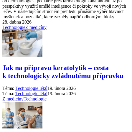
od dermatologie a pediatrie přes farmakologii kanabinoidů až po
perspektivy využití umělé inteligence či pokroky ve vývoji nových
léčiv. V následujícím stručném přehledu přinášíme výběr hlavních
myšlenek a poznatků, které zazněly napříč odbornými bloky.
28. dubna 2026
Technologie
Z medicíny
Jak na přípravu keratolytik –⁠ cesta
k technologicky zvládnutému přípravku
Téma:
Technologie léků
19. února 2026
Téma:
Technologie léků
19. února 2026
Z medicíny
Technologie