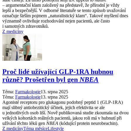
–⁠ argumentační klam založený na představě, že přírodní je vždy
lepší a bezpečnější. V odborné literatuře se tento způsob uvažování
označuje širším pojmem „naturalistický klam“. Takové myšlení dnes
významně ovlivňuje rozhodování nejen pacientů, ale často
i samotných zdravotníků.
Z medicíny
Proč lidé užívající GLP-1RA hubnou
různě? Prošetřen byl gen
NBEA
Téma:
Farmakologie
13. srpna 2025
Téma:
Farmakologie
13. srpna 2025
Agonisté receptoru pro glukagonu podobný peptid 1 (GLP-1RA)
mají slibný antiobezitický účinek, jejich efektivita se ale
u jednotlivých osob liší. Nově publikovaná studie zkoumala na dvou
velkých kohortách reálných pacientů, jakou roli má v hubnutí při
užívání těchto léků gen
NBEA
(kódující protein neurobeachin).
Z medicíny
Téma měsíce
Lifestyle