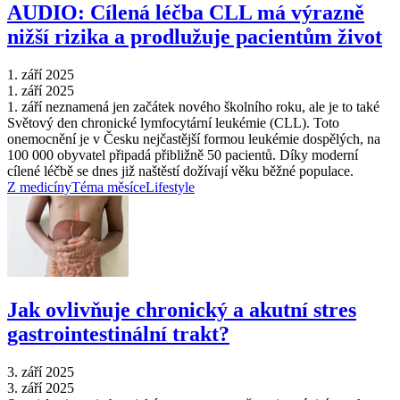
AUDIO: Cílená léčba CLL má výrazně
nižší rizika a prodlužuje pacientům život
1. září 2025
1. září 2025
1. září neznamená jen začátek nového školního roku, ale je to také
Světový den chronické lymfocytární leukémie (CLL). Toto
onemocnění je v Česku nejčastější formou leukémie dospělých, na
100 000 obyvatel připadá přibližně 50 pacientů. Díky moderní
cílené léčbě se dnes již naštěstí dožívají věku běžné populace.
Z medicíny
Téma měsíce
Lifestyle
Jak ovlivňuje chronický a akutní stres
gastrointestinální trakt?
3. září 2025
3. září 2025