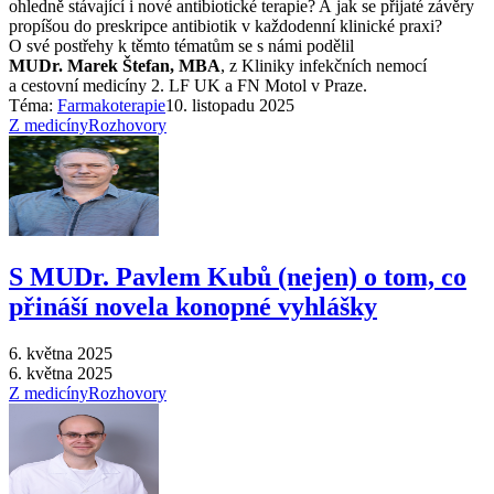
ohledně stávající i nové antibiotické terapie? A jak se přijaté závěry
propíšou do preskripce antibiotik v každodenní klinické praxi?
O své postřehy k těmto tématům se s námi podělil
MUDr. Marek Štefan, MBA
, z Kliniky infekčních nemocí
a cestovní medicíny 2. LF UK a FN Motol v Praze.
Téma:
Farmakoterapie
10. listopadu 2025
Z medicíny
Rozhovory
S MUDr. Pavlem Kubů (nejen) o tom, co
přináší novela konopné vyhlášky
6. května 2025
6. května 2025
Z medicíny
Rozhovory