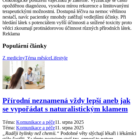
Onkologické postižení vaječníků je zákeřné. Vyznačuje se často
opožděnou diagnózou, vysokou mírou rekurence a limitovanými
terapeutickými možnostmi. Dostupná léčiva na nemoc většinou
nestačí, navíc pacientky mnohdy zatěžují vedlejšími účinky. Při
hledání látek s potenciálem vyšší účinnosti a snížené toxicity proto
vědci zkoumají protinádorovou účinnost různých přírodních látek.
Reklama
Populární články
Z medicíny
Téma měsíce
Lifestyle
Přírodní neznamená vždy lepší aneb jak
se vypořádat s naturalistickým klamem
Téma:
Komunikace a péče
11. srpna 2025
Téma:
Komunikace a péče
11. srpna 2025
„Raději bylinky než chemii.“
Podobné věty slýchají lékaři i lékárníci
stále častěji. Za tímto postojem stojí tzv.
appeal to nature