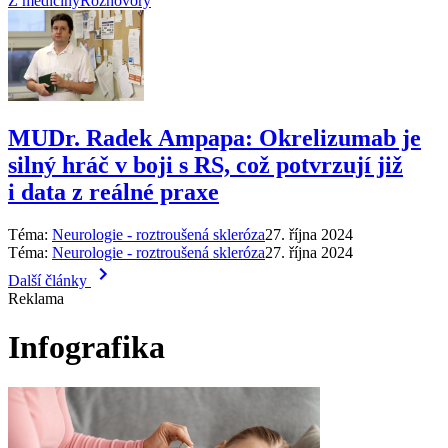
Z medicíny
Rozhovory
MUDr. Radek Ampapa: Okrelizumab je
silný hráč v boji s RS, což potvrzují již
i data z reálné praxe
Téma:
Neurologie - roztroušená skleróza
27. října 2024
Téma:
Neurologie - roztroušená skleróza
27. října 2024
Další články
Reklama
Infografika