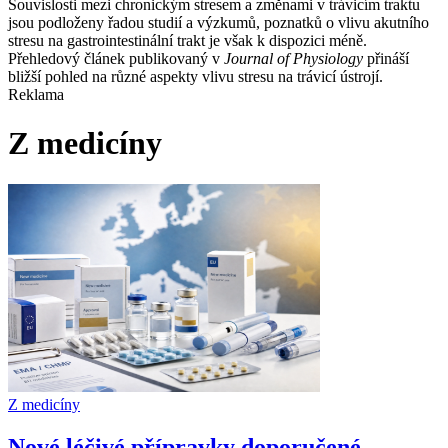
Souvislosti mezi chronickým stresem a změnami v trávicím traktu
jsou podloženy řadou studií a výzkumů, poznatků o vlivu akutního
stresu na gastrointestinální trakt je však k dispozici méně.
Přehledový článek publikovaný v
Journal of Physiology
přináší
bližší pohled na různé aspekty vlivu stresu na trávicí ústrojí.
Reklama
Z medicíny
Z medicíny
Nové léčivé přípravky doporučené