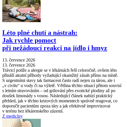
Léto plné chutí a nástrah:
Jak rychle pomoct
při nežádoucí reakci na jídlo i hmyz
13. července 2026
13. července 2026
Trávicí potíže a alergie se v lékárnách řeší celoročně, ovšem léto
přináší akutní příhody vyžadující okamžitý zásah přímo na místě.
S urgentními stavy tak farmaceut často radí nejen za tárou, ale i
„v civilu“ u vody či na výletě. Většina těchto situací přitom souvisí
s letním stravováním –⁠ od grilování přes exotické plodiny až po
doušek limonády s vosou. Následující článek nabízí praktický
přehled, jak v těchto krizových momentech správně reagovat, co
doporučit pacientům zpoza táry a jak efektivně improvizovat
v terénu bez lékárenského zázemí.
Z medicíny