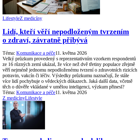
Lifestyle
Z medicíny
Lidí, kteří věří nepodloženým tvrzením
o zdraví, závratně přibývá
Téma:
Komunikace a péče
11. května 2026
Velký průzkum provedený s reprezentativním vzorkem respondentů
ze 16 různých zemí ukázal, že více než dvě třetiny populace zřejmě
věří nejméně jednomu nepodloženému tvrzení o zdravotních rizicích
potravin, vakcín či léčiv. Výsledky průzkumu naznačují, že stále
více lidí pochybuje o vědeckých důkazech. Jaká další data, včetně
těch o důvěře vkládané v umělou inteligenci, výzkum přinesl?
Téma:
Komunikace a péče
11. května 2026
Z medicíny
Lifestyle