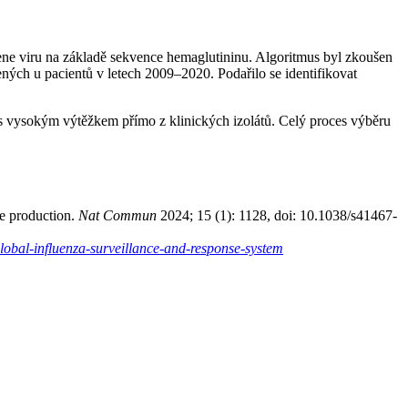
ne viru na základě sekvence hemaglutininu. Algoritmus byl zkoušen
ých u pacientů v letech 2009–2020. Podařilo se identifikovat
 vysokým výtěžkem přímo z klinických izolátů. Celý proces výběru
ne production.
Nat Commun
2024; 15 (1): 1128, doi: 10.1038/s41467-
s/global-influenza-surveillance-and-response-system