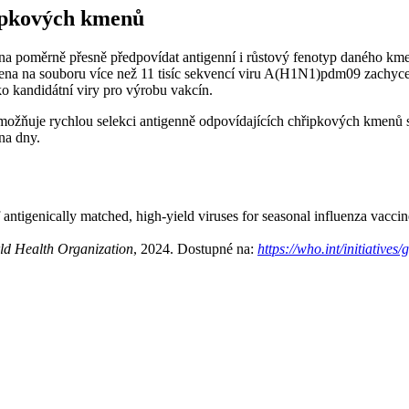
ipkových kmenů
a poměrně přesně předpovídat antigenní i růstový fenotyp daného kme
ena na souboru více než 11 tisíc sekvencí viru A(H1N1)pdm09 zachycen
ako kandidátní viry pro výrobu vakcín.
ožňuje rychlou selekci antigenně odpovídajících chřipkových kmenů s
na dny.
antigenically matched, high-yield viruses for seasonal influenza vacci
ld Health Organization
, 2024. Dostupné na:
https://who.int/initiative