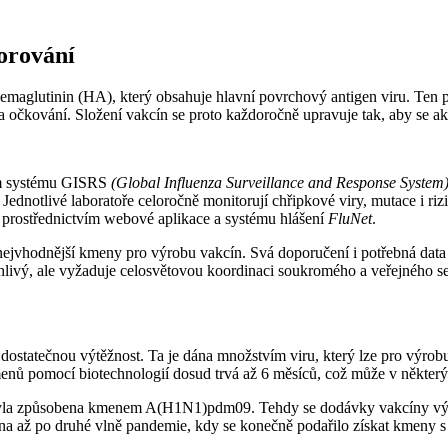
torování
maglutinin (HA), který obsahuje hlavní povrchový antigen viru. Ten 
a očkování. Složení vakcín se proto každoročně upravuje tak, aby se ak
vím systému GISRS
(Global Influenza Surveillance and Response System
Jednotlivé laboratoře celoročně monitorují chřipkové viry, mutace i ri
á prostřednictvím webové aplikace a systému hlášení
FluNet
.
vhodnější kmeny pro výrobu vakcín. Svá doporučení i potřebná data a
hlivý, ale vyžaduje celosvětovou koordinaci soukromého a veřejného se
 dostatečnou výtěžnost. Ta je dána množstvím viru, který lze pro výro
enů pomocí biotechnologií dosud trvá až 6 měsíců, což může v některý
ž byla způsobena kmenem A(H1N1)pdm09. Tehdy se dodávky vakcíny výr
 až po druhé vlně pandemie, kdy se konečně podařilo získat kmeny s 