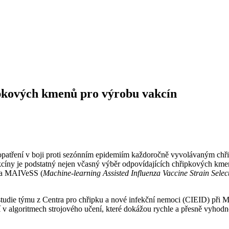
pkových kmenů pro výrobu vakcín
h opatření v boji proti sezónním epidemiím každoročně vyvolávaným chř
cíny je podstatný nejen včasný výběr odpovídajících chřipkových kmenů
oda MAIVeSS (
Machine-learning Assisted Influenza Vaccine Strain Selec
tudie týmu z Centra pro chřipku a nové infekční nemoci (CIEID) při 
 algoritmech strojového učení, které dokážou rychle a přesně vyhodnoti