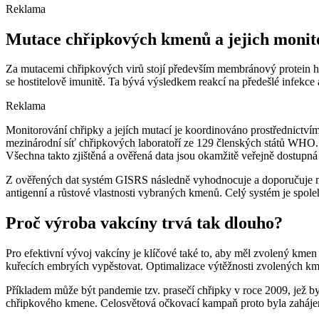
Reklama
Mutace chřipkových kmenů a jejich moni
Za mutacemi chřipkových virů stojí především membránový protein he
se hostitelově imunitě. Ta bývá výsledkem reakcí na předešlé infekce 
Reklama
Monitorování chřipky a jejích mutací je koordinováno prostřednict
mezinárodní síť chřipkových laboratoří ze 129 členských států WHO. 
Všechna takto zjištěná a ověřená data jsou okamžitě veřejně dostupn
Z ověřených dat systém GISRS následně vyhodnocuje a doporučuje nej
antigenní a růstové vlastnosti vybraných kmenů. Celý systém je spole
Proč výroba vakcíny trvá tak dlouho?
Pro efektivní vývoj vakcíny je klíčové také to, aby měl zvolený kmen
kuřecích embryích vypěstovat. Optimalizace výtěžnosti zvolených km
Příkladem může být pandemie tzv. prasečí chřipky v roce 2009, je
chřipkového kmene. Celosvětová očkovací kampaň proto byla zahájena