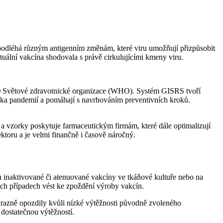
podléhá různým antigenním změnám, které viru umožňují přizpůsobit
tuální vakcína shodovala s právě cirkulujícími kmeny viru.
)
Světové zdravotnické organizace (WHO). Systém GISRS tvoří
zika pandemií a pomáhají s navrhováním preventivních kroků.
 vzorky poskytuje farmaceutickým firmám, které dále optimalizují
ktoru a je velmi finančně i časově náročný.
bu inaktivované či atenuované vakcíny ve tkáňové kultuře nebo na
ch případech vést ke zpoždění výroby vakcín.
azně opozdily kvůli nízké výtěžnosti původně zvoleného
dostatečnou výtěžností.