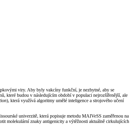
ipkovými viry. Aby byly vakcíny funkční, je nezbytné, aby se
, které budou v následujícím období v populaci nejrozšířenější, ale
tion
), která využívá algoritmy umělé inteligence a strojového učení
Missourské univerzitě, která popisuje metodu MAIVeSS zaměřenou na
t molekulární znaky antigenicity a výtěžnosti aktuálně cirkulujících