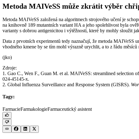
Metoda MAIVeSS může zkrátit výběr chř
Metoda MAIVeSS založená na algoritmech strojového učení je schopn
na knihovně 189 mutantních variant HA a jeho spolehlivost byla ověř
varianty s dobrou antigenicitou i výtěžností, které by mohly sloužit j
Data z prvotních experimentů tedy naznačují, že metoda MAIVeSS um
vhodného kmene by se tím mohl výrazně urychlit, a to z řádu měsíců 
(jko)
Zdroje:
1. Gao C., Wen F., Guan M. et al. MAIVeSS: streamlined selection of 
024-45145-x.
2. Global Influenza Surveillance and Response System (GISRS).
Wor
Tagy:
Farmacie
Farmakologie
Farmaceutický asistent