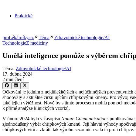
Praktické
proLékárníky.cz
Téma
Zdravotnické technologie/AI
Technologie
Z medicíny
Umělá inteligence pomůže s výběrem chři
Téma
:
Zdravotnické technologie/AI
17. dubna 2024
2 min čtení
Očkování je jedním z nejdůležitějších a nejúčinnějších preventivníc
shodovaly s aktuálně cirkulujícími chřipkovými kmeny. Pro vývoj vak
také jejich výtěžnost. Nově by s tímto procesem mohla pomoci met
k přímé analýze klinických vzorků.
V únoru 2024 byla v časopisu
Nature Communications
publikována s
zjednodušený výběr chřipkových kmenů. Její hlavní výhody spočívají v
chřipkových virů a zkrátit tak výrobu sezonních vakcín proti chřipce.