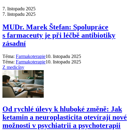
7. listopadu 2025
7. listopadu 2025
MUDr. Marek Štefan: Spolupráce
s farmaceuty je při léčbě antibiotiky
zásadní
Téma:
Farmakoterapie
10. listopadu 2025
Téma:
Farmakoterapie
10. listopadu 2025
Z medicíny
Od rychlé úlevy k hluboké změně: Jak
ketamin a neuroplasticita otevírají nové
možnosti v psychiatrii a psychoterapii