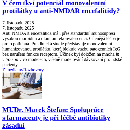
V čem tkví potenciál monovalentní
protilátky u anti-NMDAR encefalitidy?
7. listopadu 2025
7. listopadu 2025
Anti-NMDAR encefalitida má i přes standardní imunosupresi
vysokou morbiditu a dlouhou rekonvalescenci. Cílenější léčba je
proto potřebná. Preklinická studie představuje monovalentní
humanizovanou protilátku, která blokuje vazbu patogenních IgG
bez narušení funkce receptoru. Účinek byl doložen na mnoha
in
vitro
a
in vivo
modelech, včetně modelování dávkování pro lidské
pacienty.
Z medicíny
Rozhovory
MUDr. Marek Štefan: Spolupráce
s farmaceuty je při léčbě antibiotiky
zásadní