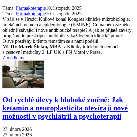
Téma:
Farmakoterapie
10. listopadu 2025
Téma:
Farmakoterapie
10. listopadu 2025
V září se v Hradci Králové konal Kongres klinické mikrobiologie,
infekčních nemocí a epidemiologie (KMINE). Co na něm zaznělo
ohledně stávající i nové antibiotické terapie? A jak se přijaté závěry
propíšou do preskripce antibiotik v každodenní klinické praxi?
O své postřehy k těmto tématům se s námi podělil
MUDr. Marek Štefan, MBA
, z Kliniky infekčních nemocí
a cestovní medicíny 2. LF UK a FN Motol v Praze.
Z medicíny
Od rychlé úlevy k hluboké změně: Jak
ketamin a neuroplasticita otevírají nové
možnosti v psychiatrii a psychoterapii
27. února 2026
27. února 2026