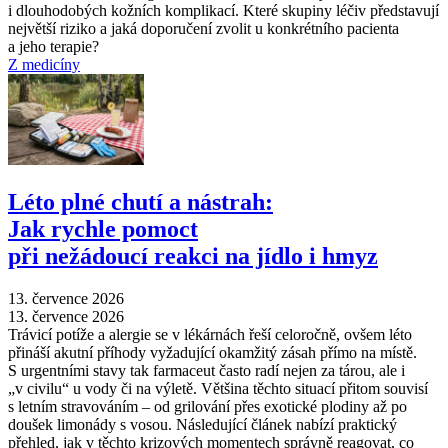
i dlouhodobých kožních komplikací. Které skupiny léčiv představují
největší riziko a jaká doporučení zvolit u konkrétního pacienta
a jeho terapie?
Z medicíny
Léto plné chutí a nástrah:
Jak rychle pomoct
při nežádoucí reakci na jídlo i hmyz
13. července 2026
13. července 2026
Trávicí potíže a alergie se v lékárnách řeší celoročně, ovšem léto
přináší akutní příhody vyžadující okamžitý zásah přímo na místě.
S urgentními stavy tak farmaceut často radí nejen za tárou, ale i
„v civilu“ u vody či na výletě. Většina těchto situací přitom souvisí
s letním stravováním –⁠ od grilování přes exotické plodiny až po
doušek limonády s vosou. Následující článek nabízí praktický
přehled, jak v těchto krizových momentech správně reagovat, co