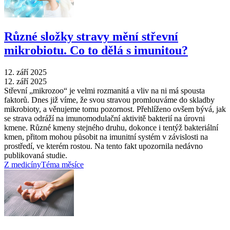
Různé složky stravy mění střevní
mikrobiotu. Co to dělá s imunitou?
12. září 2025
12. září 2025
Střevní „mikrozoo“ je velmi rozmanitá a vliv na ni má spousta
faktorů. Dnes již víme, že svou stravou promlouváme do skladby
mikrobioty, a věnujeme tomu pozornost. Přehlíženo ovšem bývá, jak
se strava odráží na imunomodulační aktivitě bakterií na úrovni
kmene. Různé kmeny stejného druhu, dokonce i tentýž bakteriální
kmen, přitom mohou působit na imunitní systém v závislosti na
prostředí, ve kterém rostou. Na tento fakt upozornila nedávno
publikovaná studie.
Z medicíny
Téma měsíce