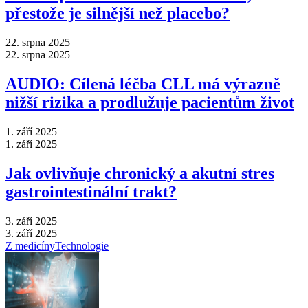
přestože je silnější než placebo?
22. srpna 2025
22. srpna 2025
AUDIO: Cílená léčba CLL má výrazně
nižší rizika a prodlužuje pacientům život
1. září 2025
1. září 2025
Jak ovlivňuje chronický a akutní stres
gastrointestinální trakt?
3. září 2025
3. září 2025
Z medicíny
Technologie