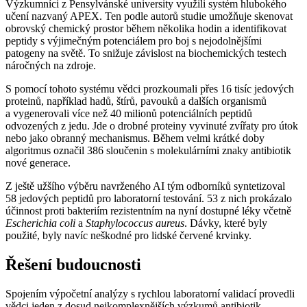
Výzkumníci z Pensylvánské university využili systém hlubokého
učení nazvaný APEX. Ten podle autorů studie umožňuje skenovat
obrovský chemický prostor během několika hodin a identifikovat
peptidy s výjimečným potenciálem pro boj s nejodolnějšími
patogeny na světě. To snižuje závislost na biochemických testech
náročných na zdroje.
S pomocí tohoto systému vědci prozkoumali přes 16 tisíc jedových
proteinů, například hadů, štírů, pavouků a dalších organismů
a vygenerovali více než 40 milionů potenciálních peptidů
odvozených z jedu. Jde o drobné proteiny vyvinuté zvířaty pro útok
nebo jako obranný mechanismus. Během velmi krátké doby
algoritmus označil 386 sloučenin s molekulárními znaky antibiotik
nové generace.
Z ještě užšího výběru navrženého AI tým odborníků syntetizoval
58 jedových peptidů pro laboratorní testování. 53 z nich prokázalo
účinnost proti bakteriím rezistentním na nyní dostupné léky včetně
Escherichia coli
a
Staphylococcus aureus
. Dávky, které byly
použité, byly navíc neškodné pro lidské červené krvinky.
Řešení budoucnosti
Spojením výpočetní analýzy s rychlou laboratorní validací provedli
vědci jeden z dosud nejkomplexnějších výzkumů antibiotik