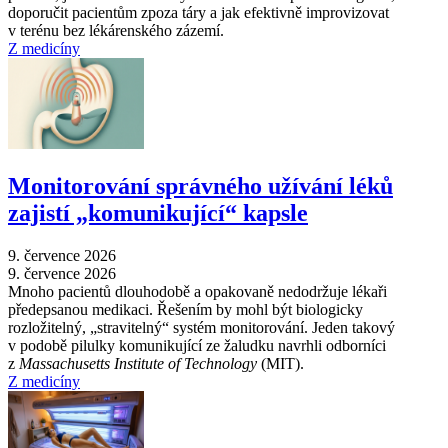
doporučit pacientům zpoza táry a jak efektivně improvizovat
v terénu bez lékárenského zázemí.
Z medicíny
Monitorování správného užívání léků
zajistí „komunikující“ kapsle
9. července 2026
9. července 2026
Mnoho pacientů dlouhodobě a opakovaně nedodržuje lékaři
předepsanou medikaci. Řešením by mohl být biologicky
rozložitelný, „stravitelný“ systém monitorování. Jeden takový
v podobě pilulky komunikující ze žaludku navrhli odborníci
z
Massachusetts Institute of Technology
(MIT).
Z medicíny