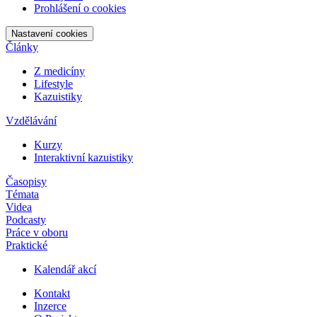
Prohlášení o cookies
Nastavení cookies
Články
Z medicíny
Lifestyle
Kazuistiky
Vzdělávání
Kurzy
Interaktivní kazuistiky
Časopisy
Témata
Videa
Podcasty
Práce v oboru
Praktické
Kalendář akcí
Kontakt
Inzerce