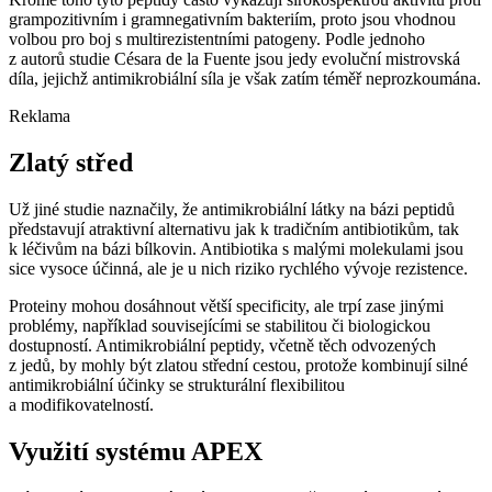
grampozitivním i gramnegativním bakteriím, proto jsou vhodnou
volbou pro boj s multirezistentními patogeny. Podle jednoho
z autorů studie Césara de la Fuente jsou jedy evoluční mistrovská
díla, jejichž antimikrobiální síla je však zatím téměř neprozkoumána.
Reklama
Zlatý střed
Už jiné studie naznačily, že antimikrobiální látky na bázi peptidů
představují atraktivní alternativu jak k tradičním antibiotikům, tak
k léčivům na bázi bílkovin. Antibiotika s malými molekulami jsou
sice vysoce účinná, ale je u nich riziko rychlého vývoje rezistence.
Proteiny mohou dosáhnout větší specificity, ale trpí zase jinými
problémy, například souvisejícími se stabilitou či biologickou
dostupností. Antimikrobiální peptidy, včetně těch odvozených
z jedů, by mohly být zlatou střední cestou, protože kombinují silné
antimikrobiální účinky se strukturální flexibilitou
a modifikovatelností.
Využití systému APEX