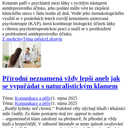
Ketamin patří v psychiatrii mezi látky s rychlým nástupem
antidepresivního účinku, jeho podání může vést ke zlepšení
klinického stavu v řádu hodin až dnů. Vedle jeho farmakologického
využití se v posledních letech rozvíjí ketaminem asistovaná
psychoterapie (KAP), která kombinuje biologický účinek látky
s cílenou psychoterapeutickou prací a snaží se o prodloužení
a prohloubení antidepresivního účinku.
Z medicíny
Téma měsíce
Lifestyle
Přírodní neznamená vždy lepší aneb jak
se vypořádat s naturalistickým klamem
Téma:
Komunikace a péče
11. srpna 2025
Téma:
Komunikace a péče
11. srpna 2025
„Raději bylinky než chemii.“
Podobné věty slýchají lékaři i lékárníci
stále častěji. Za tímto postojem stojí tzv.
appeal to nature
–⁠ argumentační klam založený na představě, že přírodní je vždy
lepší a bezpečnější. V odborné literatuře se tento způsob uvažování