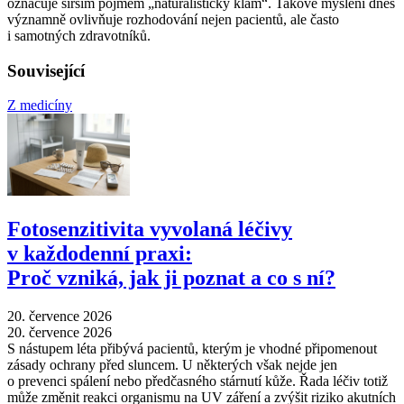
označuje širším pojmem „naturalistický klam“. Takové myšlení dnes
významně ovlivňuje rozhodování nejen pacientů, ale často
i samotných zdravotníků.
Související
Z medicíny
Fotosenzitivita vyvolaná léčivy
v každodenní praxi:
Proč vzniká, jak ji poznat a co s ní?
20. července 2026
20. července 2026
S nástupem léta přibývá pacientů, kterým je vhodné připomenout
zásady ochrany před sluncem. U některých však nejde jen
o prevenci spálení nebo předčasného stárnutí kůže. Řada léčiv totiž
může změnit reakci organismu na UV záření a zvýšit riziko akutních