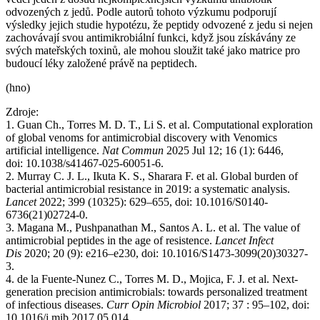
odvozených z jedů. Podle autorů tohoto výzkumu podporují
výsledky jejich studie hypotézu, že peptidy odvozené z jedu si nejen
zachovávají svou antimikrobiální funkci, když jsou získávány ze
svých mateřských toxinů, ale mohou sloužit také jako matrice pro
budoucí léky založené právě na peptidech.
(hno)
Zdroje:
1. Guan Ch., Torres M. D. T., Li S. et al. Computational exploration
of global venoms for antimicrobial discovery with Venomics
artificial intelligence.
Nat Commun
2025 Jul 12; 16 (1): 6446,
doi: 10.1038/s41467-025-60051-6.
2. Murray C. J. L., Ikuta K. S., Sharara F. et al. Global burden of
bacterial antimicrobial resistance in 2019: a systematic analysis.
Lancet
2022; 399 (10325): 629–655, doi: 10.1016/S0140-
6736(21)02724-0.
3. Magana M., Pushpanathan M., Santos A. L. et al. The value of
antimicrobial peptides in the age of resistence.
Lancet Infect
Dis
2020; 20 (9): e216–e230, doi: 10.1016/S1473-3099(20)30327-
3.
4. de la Fuente-Nunez C., Torres M. D., Mojica, F. J. et al. Next-
generation precision antimicrobials: towards personalized treatment
of infectious diseases.
Curr Opin Microbiol
2017; 37 : 95–102, doi:
10.1016/j.mib.2017.05.014.