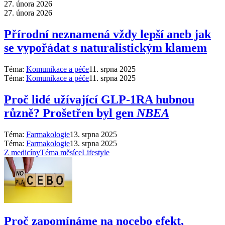
27. února 2026
27. února 2026
Přírodní neznamená vždy lepší aneb jak
se vypořádat s naturalistickým klamem
Téma:
Komunikace a péče
11. srpna 2025
Téma:
Komunikace a péče
11. srpna 2025
Proč lidé užívající GLP-1RA hubnou
různě? Prošetřen byl gen
NBEA
Téma:
Farmakologie
13. srpna 2025
Téma:
Farmakologie
13. srpna 2025
Z medicíny
Téma měsíce
Lifestyle
Proč zapomínáme na nocebo efekt,