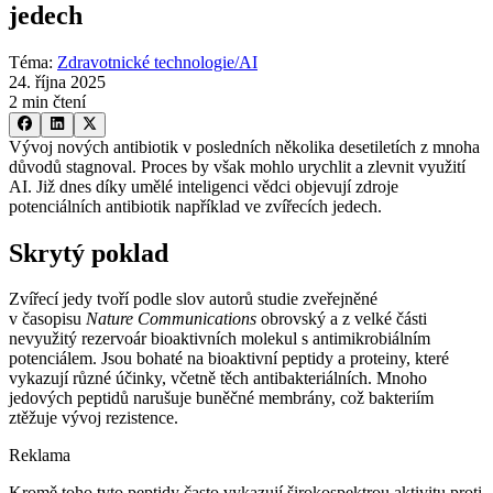
jedech
Téma
:
Zdravotnické technologie/AI
24. října 2025
2 min čtení
Vývoj nových antibiotik v posledních několika desetiletích z mnoha
důvodů stagnoval. Proces by však mohlo urychlit a zlevnit využití
AI. Již dnes díky umělé inteligenci vědci objevují zdroje
potenciálních antibiotik například ve zvířecích jedech.
Skrytý poklad
Zvířecí jedy tvoří podle slov autorů studie zveřejněné
v časopisu
Nature Communications
obrovský a z velké části
nevyužitý rezervoár bioaktivních molekul s antimikrobiálním
potenciálem. Jsou bohaté na bioaktivní peptidy a proteiny, které
vykazují různé účinky, včetně těch antibakteriálních. Mnoho
jedových peptidů narušuje buněčné membrány, což bakteriím
ztěžuje vývoj rezistence.
Reklama
Kromě toho tyto peptidy často vykazují širokospektrou aktivitu proti