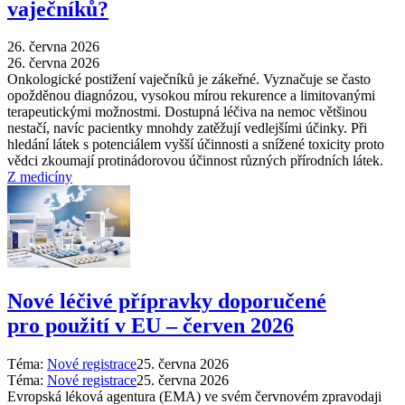
vaječníků?
26. června 2026
26. června 2026
Onkologické postižení vaječníků je zákeřné. Vyznačuje se často
opožděnou diagnózou, vysokou mírou rekurence a limitovanými
terapeutickými možnostmi. Dostupná léčiva na nemoc většinou
nestačí, navíc pacientky mnohdy zatěžují vedlejšími účinky. Při
hledání látek s potenciálem vyšší účinnosti a snížené toxicity proto
vědci zkoumají protinádorovou účinnost různých přírodních látek.
Z medicíny
Nové léčivé přípravky doporučené
pro použití v EU –⁠ červen 2026
Téma:
Nové registrace
25. června 2026
Téma:
Nové registrace
25. června 2026
Evropská léková agentura (EMA) ve svém červnovém zpravodaji