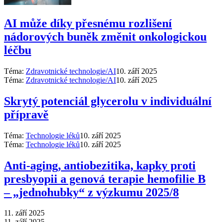
AI může díky přesnému rozlišení
nádorových buněk změnit onkologickou
léčbu
Téma:
Zdravotnické technologie/AI
10. září 2025
Téma:
Zdravotnické technologie/AI
10. září 2025
Skrytý potenciál glycerolu v individuální
přípravě
Téma:
Technologie léků
10. září 2025
Téma:
Technologie léků
10. září 2025
Anti‑aging, antiobezitika, kapky proti
presbyopii a genová terapie hemofilie B
–⁠ „jednohubky“ z výzkumu 2025/8
11. září 2025
11. září 2025