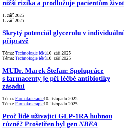
nižší rizika a prodlužuje pacientům život
1. září 2025
1. září 2025
Skrytý potenciál glycerolu v individuální
přípravě
Téma:
Technologie léků
10. září 2025
Téma:
Technologie léků
10. září 2025
MUDr. Marek Štefan: Spolupráce
s farmaceuty je při léčbě antibiotiky
zásadní
Téma:
Farmakoterapie
10. listopadu 2025
Téma:
Farmakoterapie
10. listopadu 2025
Proč lidé užívající GLP-1RA hubnou
různě? Prošetřen byl gen
NBEA