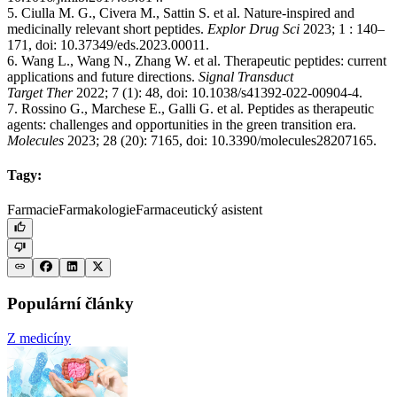
5. Ciulla M. G., Civera M., Sattin S. et al. Nature-inspired and
medicinally relevant short peptides.
Explor Drug Sci
2023; 1 : 140–
171,
doi: 10.37349/eds.2023.00011.
6. Wang L., Wang N., Zhang W. et al. Therapeutic peptides: current
applications and future directions.
Signal Transduct
Target Ther
2022; 7 (1): 48, doi: 10.1038/s41392-022-00904-4.
7. Rossino G., Marchese E., Galli G. et al. Peptides as therapeutic
agents: challenges and opportunities in the green transition era.
Molecules
2023; 28 (20): 7165, doi: 10.3390/molecules28207165.
Tagy:
Farmacie
Farmakologie
Farmaceutický asistent
Populární články
Z medicíny