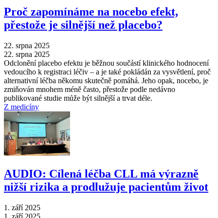
Proč zapomínáme na nocebo efekt,
přestože je silnější než placebo?
22. srpna 2025
22. srpna 2025
Odclonění placebo efektu je běžnou součástí klinického hodnocení
vedoucího k registraci léčiv –⁠ a je také pokládán za vysvětlení, proč
alternativní léčba někomu skutečně pomáhá. Jeho opak, nocebo, je
zmiňován mnohem méně často, přestože podle nedávno
publikované studie může být silnější a trvat déle.
Z medicíny
AUDIO: Cílená léčba CLL má výrazně
nižší rizika a prodlužuje pacientům život
1. září 2025
1. září 2025