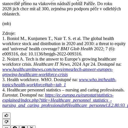
stanoviště přímo na vlakovém nádraží poblíž Paříže. Do roku
2028 jich chce mít až 300, zejména pro podporu péče v odlehlých
oblastech.
(mb)
Zdroje:
1. Boniol M., Kunjumen T., Nair T. S. et al. The global health
workforce stock and distribution in 2020 and 2030: a threat to equity
and 'universal' health coverage?
BMJ Glob Health
2022; 7 (6):
e009316, doi: 10.1136/bmjgh-2022-009316.
2. Noizet A. Tech is the answer to Europe’s growing healthcare
workforce crisis.
Healthcare IT News
, 2024 Apr 24. Dostupné na:
www.healthcareitnews.com/news/emea/tech-answer-europes-
growing-healthcare-workforce-crisis
3. Health workforce.
WHO
. Dostupné na:
www.who.int/health-
topics/health-workforce#tab=tab_1
4. Healthcare personnel statistics –⁠ nursing and caring professionals.
Eurostat
. Dostupné na:
https://ec.europa.eu/eurostat/statistics-
explained/index.php?title=Healthcare_personnel_statistics_-
nursing_and_caring_professionals#Healthcare_personnel.E2.80.93