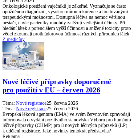
26. června 2026
Onkologické postižení vaječníků je zákeřné. Vyznačuje se často
opožděnou diagnózou, vysokou mírou rekurence a limitovanými
terapeutickými možnostmi. Dostupná léčiva na nemoc většinou
nestačí, navíc pacientky mnohdy zatěžují vedlejšími účinky. Při
hledání látek s potenciálem vyšší účinnosti a snížené toxicity proto
vědci zkoumají protinádorovou účinnost různých přírodních látek.
Z medicíny
Nové léčivé přípravky doporučené
pro použití v EU –⁠ červen 2026
Téma:
Nové registrace
25. června 2026
Téma:
Nové registrace
25. června 2026
Evropská léková agentura (EMA) ve svém červnovém zpravodaji
informovala o vydání pozitivního stanoviska Výboru pro humánní
léčivé přípravky (CHMP) pro 8 nových léčivých přípravků (LP)
k udělení registrace. Jaké novinky tentokrát představila?
Reklama