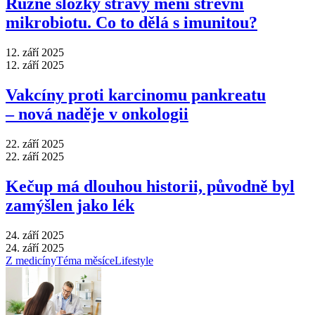
Různé složky stravy mění střevní
mikrobiotu. Co to dělá s imunitou?
12. září 2025
12. září 2025
Vakcíny proti karcinomu pankreatu
–⁠ nová naděje v onkologii
22. září 2025
22. září 2025
Kečup má dlouhou historii, původně byl
zamýšlen jako lék
24. září 2025
24. září 2025
Z medicíny
Téma měsíce
Lifestyle