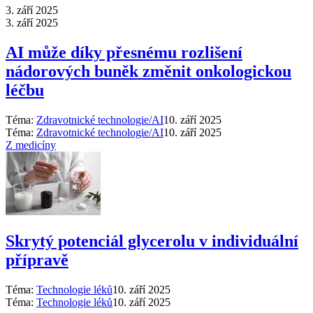
3. září 2025
3. září 2025
AI může díky přesnému rozlišení
nádorových buněk změnit onkologickou
léčbu
Téma:
Zdravotnické technologie/AI
10. září 2025
Téma:
Zdravotnické technologie/AI
10. září 2025
Z medicíny
Skrytý potenciál glycerolu v individuální
přípravě
Téma:
Technologie léků
10. září 2025
Téma:
Technologie léků
10. září 2025