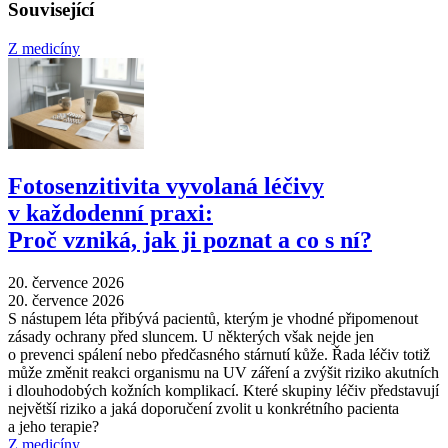
Související
Z medicíny
Fotosenzitivita vyvolaná léčivy
v každodenní praxi:
Proč vzniká, jak ji poznat a co s ní?
20. července 2026
20. července 2026
S nástupem léta přibývá pacientů, kterým je vhodné připomenout
zásady ochrany před sluncem. U některých však nejde jen
o prevenci spálení nebo předčasného stárnutí kůže. Řada léčiv totiž
může změnit reakci organismu na UV záření a zvýšit riziko akutních
i dlouhodobých kožních komplikací. Které skupiny léčiv představují
největší riziko a jaká doporučení zvolit u konkrétního pacienta
a jeho terapie?
Z medicíny