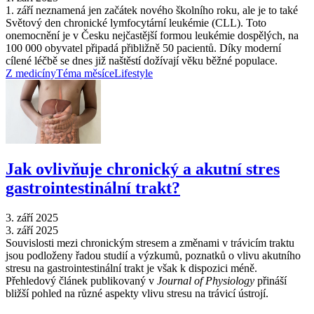
1. září neznamená jen začátek nového školního roku, ale je to také
Světový den chronické lymfocytární leukémie (CLL). Toto
onemocnění je v Česku nejčastější formou leukémie dospělých, na
100 000 obyvatel připadá přibližně 50 pacientů. Díky moderní
cílené léčbě se dnes již naštěstí dožívají věku běžné populace.
Z medicíny
Téma měsíce
Lifestyle
Jak ovlivňuje chronický a akutní stres
gastrointestinální trakt?
3. září 2025
3. září 2025
Souvislosti mezi chronickým stresem a změnami v trávicím traktu
jsou podloženy řadou studií a výzkumů, poznatků o vlivu akutního
stresu na gastrointestinální trakt je však k dispozici méně.
Přehledový článek publikovaný v
Journal of Physiology
přináší
bližší pohled na různé aspekty vlivu stresu na trávicí ústrojí.