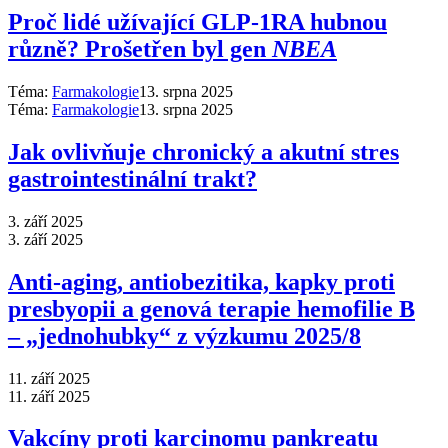
Proč lidé užívající GLP-1RA hubnou
různě? Prošetřen byl gen
NBEA
Téma:
Farmakologie
13. srpna 2025
Téma:
Farmakologie
13. srpna 2025
Jak ovlivňuje chronický a akutní stres
gastrointestinální trakt?
3. září 2025
3. září 2025
Anti‑aging, antiobezitika, kapky proti
presbyopii a genová terapie hemofilie B
–⁠ „jednohubky“ z výzkumu 2025/8
11. září 2025
11. září 2025
Vakcíny proti karcinomu pankreatu