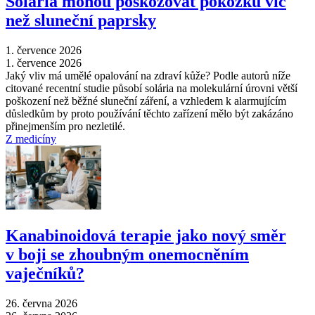
Solária mohou poškozovat pokožku víc
než sluneční paprsky
1. července 2026
1. července 2026
Jaký vliv má umělé opalování na zdraví kůže? Podle autorů níže
citované recentní studie působí solária na molekulární úrovni větší
poškození než běžné sluneční záření, a vzhledem k alarmujícím
důsledkům by proto používání těchto zařízení mělo být zakázáno
přinejmenším pro nezletilé.
Z medicíny
Kanabinoidová terapie jako nový směr
v boji se zhoubným onemocněním
vaječníků?
26. června 2026