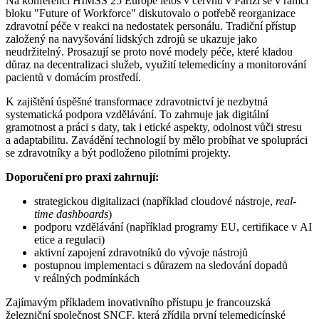
Na konferenci HIMSS 25 Europe letos v červnu v Paříži se v rámci
bloku "Future of Workforce" diskutovalo o potřebě reorganizace
zdravotní péče v reakci na nedostatek personálu. Tradiční přístup
založený na navyšování lidských zdrojů se ukazuje jako
neudržitelný. Prosazují se proto nové modely péče, které kladou
důraz na decentralizaci služeb, využití telemedicíny a monitorování
pacientů v domácím prostředí.
K zajištění úspěšné transformace zdravotnictví je nezbytná
systematická podpora vzdělávání. To zahrnuje jak digitální
gramotnost a práci s daty, tak i etické aspekty, odolnost vůči stresu
a adaptabilitu. Zavádění technologií by mělo probíhat ve spolupráci
se zdravotníky a být podloženo pilotními projekty.
Doporučení pro praxi zahrnují:
strategickou digitalizaci (například cloudové nástroje,
real-
time dashboards
)
podporu vzdělávání (například programy EU, certifikace v AI
etice a regulaci)
aktivní zapojení zdravotníků do vývoje nástrojů
postupnou implementaci s důrazem na sledování dopadů
v reálných podmínkách
Zajímavým příkladem inovativního přístupu je francouzská
železniční společnost SNCF, která zřídila první telemedicínské