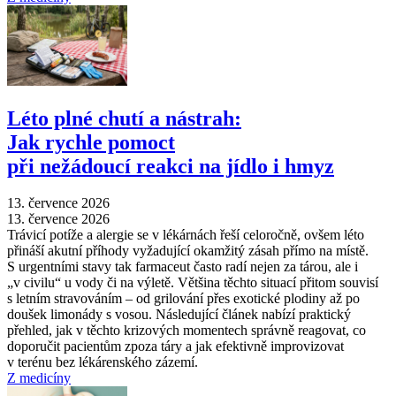
Léto plné chutí a nástrah:
Jak rychle pomoct
při nežádoucí reakci na jídlo i hmyz
13. července 2026
13. července 2026
Trávicí potíže a alergie se v lékárnách řeší celoročně, ovšem léto
přináší akutní příhody vyžadující okamžitý zásah přímo na místě.
S urgentními stavy tak farmaceut často radí nejen za tárou, ale i
„v civilu“ u vody či na výletě. Většina těchto situací přitom souvisí
s letním stravováním –⁠ od grilování přes exotické plodiny až po
doušek limonády s vosou. Následující článek nabízí praktický
přehled, jak v těchto krizových momentech správně reagovat, co
doporučit pacientům zpoza táry a jak efektivně improvizovat
v terénu bez lékárenského zázemí.
Z medicíny