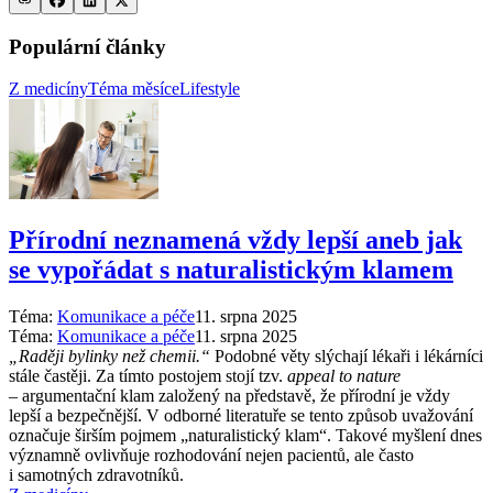
Populární články
Z medicíny
Téma měsíce
Lifestyle
Přírodní neznamená vždy lepší aneb jak
se vypořádat s naturalistickým klamem
Téma:
Komunikace a péče
11. srpna 2025
Téma:
Komunikace a péče
11. srpna 2025
„Raději bylinky než chemii.“
Podobné věty slýchají lékaři i lékárníci
stále častěji. Za tímto postojem stojí tzv.
appeal to nature
–⁠ argumentační klam založený na představě, že přírodní je vždy
lepší a bezpečnější. V odborné literatuře se tento způsob uvažování
označuje širším pojmem „naturalistický klam“. Takové myšlení dnes
významně ovlivňuje rozhodování nejen pacientů, ale často
i samotných zdravotníků.