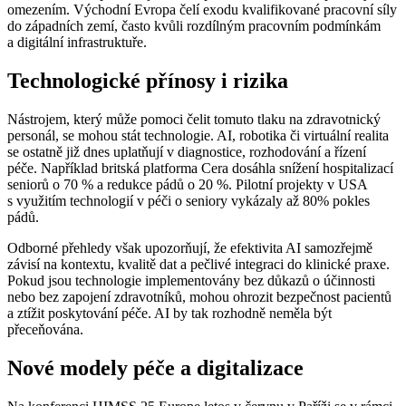
omezením. Východní Evropa čelí exodu kvalifikované pracovní síly
do západních zemí, často kvůli rozdílným pracovním podmínkám
a digitální infrastruktuře.
Technologické přínosy i rizika
Nástrojem, který může pomoci čelit tomuto tlaku na zdravotnický
personál, se mohou stát technologie. AI, robotika či virtuální realita
se ostatně již dnes uplatňují v diagnostice, rozhodování a řízení
péče. Například britská platforma Cera dosáhla snížení hospitalizací
seniorů o 70 % a redukce pádů o 20 %. Pilotní projekty v USA
s využitím technologií v péči o seniory vykázaly až 80% pokles
pádů.
Odborné přehledy však upozorňují, že efektivita AI samozřejmě
závisí na kontextu, kvalitě dat a pečlivé integraci do klinické praxe.
Pokud jsou technologie implementovány bez důkazů o účinnosti
nebo bez zapojení zdravotníků, mohou ohrozit bezpečnost pacientů
a ztížit poskytování péče. AI by tak rozhodně neměla být
přeceňována.
Nové modely péče a digitalizace