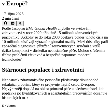
v Evropě?
17. října 2025
2 min čtení
Podle časopisu
BMJ Global Health
chybělo ve světovém
zdravotnictví v roce 2020 přibližně 15 milionů zdravotnických
pracovníků. Ačkoliv se do roku 2030 očekává pokles tohoto čísla na
10 milionů, zůstávají výrazné regionální rozdíly. Mezi důsledky patří
zpožděná diagnostika, přetížení zdravotnických systémů a větší
riziko komplikací v důsledku nedostatečné péče. Mohou s řešením
těchto problémů efektivně a bezpečně napomoci moderní
technologie?
Stárnoucí populace i zdravotníci
Nedostatek zdravotnického personálu představuje dlouhodobě
eskalující problém, který se projevuje napříč celou Evropou.
Nejvýrazněji dopadá na oblast primární péče a ošetřovatelství, kde
poptávka po kvalifikovaných a adaptabilních pracovnících dosahuje
historických maxim.
Reklama