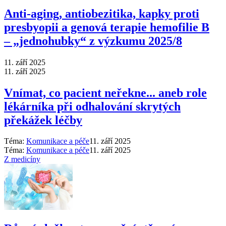
Anti‑aging, antiobezitika, kapky proti
presbyopii a genová terapie hemofilie B
–⁠ „jednohubky“ z výzkumu 2025/8
11. září 2025
11. září 2025
Vnímat, co pacient neřekne... aneb role
lékárníka při odhalování skrytých
překážek léčby
Téma:
Komunikace a péče
11. září 2025
Téma:
Komunikace a péče
11. září 2025
Z medicíny