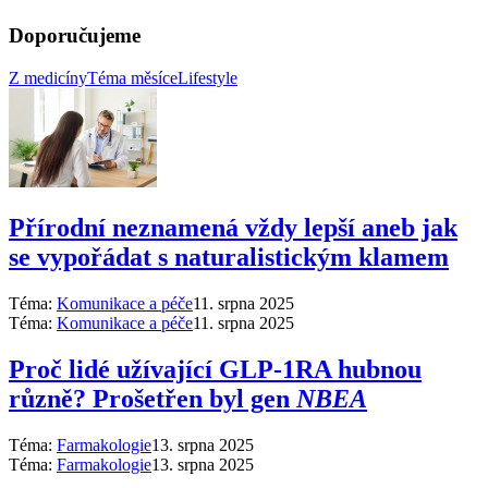
Doporučujeme
Z medicíny
Téma měsíce
Lifestyle
Přírodní neznamená vždy lepší aneb jak
se vypořádat s naturalistickým klamem
Téma:
Komunikace a péče
11. srpna 2025
Téma:
Komunikace a péče
11. srpna 2025
Proč lidé užívající GLP-1RA hubnou
různě? Prošetřen byl gen
NBEA
Téma:
Farmakologie
13. srpna 2025
Téma:
Farmakologie
13. srpna 2025