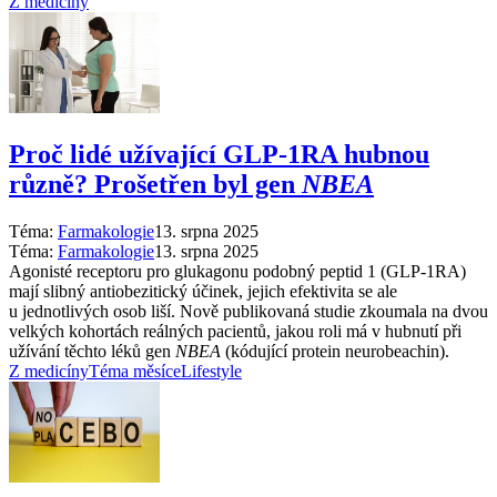
Z medicíny
Proč lidé užívající GLP-1RA hubnou
různě? Prošetřen byl gen
NBEA
Téma:
Farmakologie
13. srpna 2025
Téma:
Farmakologie
13. srpna 2025
Agonisté receptoru pro glukagonu podobný peptid 1 (GLP-1RA)
mají slibný antiobezitický účinek, jejich efektivita se ale
u jednotlivých osob liší. Nově publikovaná studie zkoumala na dvou
velkých kohortách reálných pacientů, jakou roli má v hubnutí při
užívání těchto léků gen
NBEA
(kódující protein neurobeachin).
Z medicíny
Téma měsíce
Lifestyle