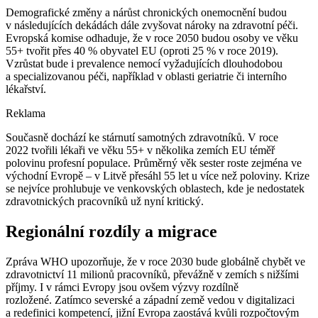
Demografické změny a nárůst chronických onemocnění budou
v následujících dekádách dále zvyšovat nároky na zdravotní péči.
Evropská komise odhaduje, že v roce 2050 budou osoby ve věku
55+ tvořit přes 40 % obyvatel EU (oproti 25 % v roce 2019).
Vzrůstat bude i prevalence nemocí vyžadujících dlouhodobou
a specializovanou péči, například v oblasti geriatrie či interního
lékařství.
Reklama
Současně dochází ke stárnutí samotných zdravotníků. V roce
2022 tvořili lékaři ve věku 55+ v několika zemích EU téměř
polovinu profesní populace. Průměrný věk sester roste zejména ve
východní Evropě –⁠ v Litvě přesáhl 55 let u více než poloviny. Krize
se nejvíce prohlubuje ve venkovských oblastech, kde je nedostatek
zdravotnických pracovníků už nyní kritický.
Regionální rozdíly a migrace
Zpráva WHO upozorňuje, že v roce 2030 bude globálně chybět ve
zdravotnictví 11 milionů pracovníků, převážně v zemích s nižšími
příjmy. I v rámci Evropy jsou ovšem výzvy rozdílně
rozložené. Zatímco severské a západní země vedou v digitalizaci
a redefinici kompetencí, jižní Evropa zaostává kvůli rozpočtovým