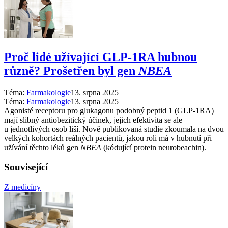
Proč lidé užívající GLP-1RA hubnou
různě? Prošetřen byl gen
NBEA
Téma:
Farmakologie
13. srpna 2025
Téma:
Farmakologie
13. srpna 2025
Agonisté receptoru pro glukagonu podobný peptid 1 (GLP-1RA)
mají slibný antiobezitický účinek, jejich efektivita se ale
u jednotlivých osob liší. Nově publikovaná studie zkoumala na dvou
velkých kohortách reálných pacientů, jakou roli má v hubnutí při
užívání těchto léků gen
NBEA
(kódující protein neurobeachin).
Související
Z medicíny