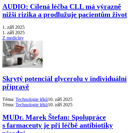
AUDIO: Cílená léčba CLL má výrazně
nižší rizika a prodlužuje pacientům život
1. září 2025
1. září 2025
Z medicíny
Skrytý potenciál glycerolu v individuální
přípravě
Téma:
Technologie léků
10. září 2025
Téma:
Technologie léků
10. září 2025
MUDr. Marek Štefan: Spolupráce
s farmaceuty je při léčbě antibiotiky