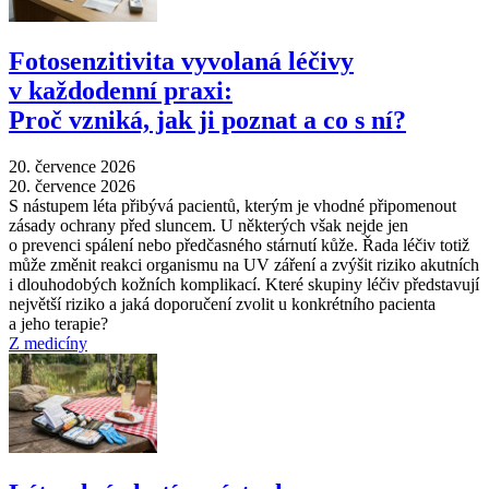
Fotosenzitivita vyvolaná léčivy
v každodenní praxi:
Proč vzniká, jak ji poznat a co s ní?
20. července 2026
20. července 2026
S nástupem léta přibývá pacientů, kterým je vhodné připomenout
zásady ochrany před sluncem. U některých však nejde jen
o prevenci spálení nebo předčasného stárnutí kůže. Řada léčiv totiž
může změnit reakci organismu na UV záření a zvýšit riziko akutních
i dlouhodobých kožních komplikací. Které skupiny léčiv představují
největší riziko a jaká doporučení zvolit u konkrétního pacienta
a jeho terapie?
Z medicíny