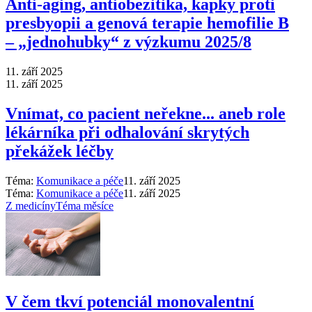
Anti‑aging, antiobezitika, kapky proti
presbyopii a genová terapie hemofilie B
–⁠ „jednohubky“ z výzkumu 2025/8
11. září 2025
11. září 2025
Vnímat, co pacient neřekne... aneb role
lékárníka při odhalování skrytých
překážek léčby
Téma:
Komunikace a péče
11. září 2025
Téma:
Komunikace a péče
11. září 2025
Z medicíny
Téma měsíce
V čem tkví potenciál monovalentní