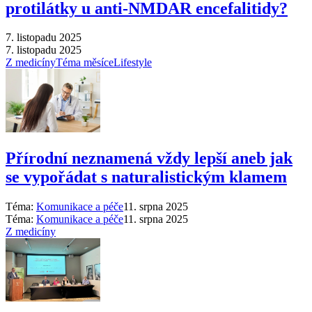
protilátky u anti-NMDAR encefalitidy?
7. listopadu 2025
7. listopadu 2025
Z medicíny
Téma měsíce
Lifestyle
Přírodní neznamená vždy lepší aneb jak
se vypořádat s naturalistickým klamem
Téma:
Komunikace a péče
11. srpna 2025
Téma:
Komunikace a péče
11. srpna 2025
Z medicíny