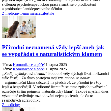
s cílenou psychoterapeutickou prací a snaží se o prodloužení
a prohloubení antidepresivního účinku.
Z medicíny
Téma měsíce
Lifestyle
Přírodní neznamená vždy lepší aneb jak
se vypořádat s naturalistickým klamem
Téma:
Komunikace a péče
11. srpna 2025
Téma:
Komunikace a péče
11. srpna 2025
„Raději bylinky než chemii.“
Podobné věty slýchají lékaři i lékárníci
stále častěji. Za tímto postojem stojí tzv.
appeal to nature
–⁠ argumentační klam založený na představě, že přírodní je vždy
lepší a bezpečnější. V odborné literatuře se tento způsob uvažování
označuje širším pojmem „naturalistický klam“. Takové myšlení dnes
významně ovlivňuje rozhodování nejen pacientů, ale často
i samotných zdravotníků.
Z medicíny