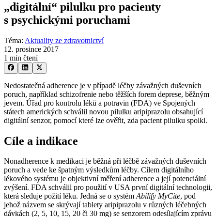
„digitální“ pilulku pro pacienty
s psychickými poruchami
Téma
:
Aktuality ze zdravotnictví
12. prosince 2017
1 min čtení
Nedostatečná adherence je v případě léčby závažných duševních
poruch, například schizofrenie nebo těžších forem deprese, běžným
jevem. Úřad pro kontrolu léků a potravin (FDA) ve Spojených
státech amerických schválil novou pilulku aripiprazolu obsahující
digitální senzor, pomocí které lze ověřit, zda pacient pilulku spolkl.
Cíle a indikace
Nonadherence k medikaci je běžná při léčbě závažných duševních
poruch a vede ke špatným výsledkům léčby. Cílem digitálního
lékového systému je objektivní měření adherence a její potenciální
zvýšení. FDA schválil pro použití v USA první digitální technologii,
která sleduje požití léku. Jedná se o systém
Abilify MyCite
, pod
jehož názvem se skrývají tablety aripiprazolu v různých léčebných
dávkách (2, 5, 10, 15, 20 či 30 mg) se senzorem odesílajícím zprávu