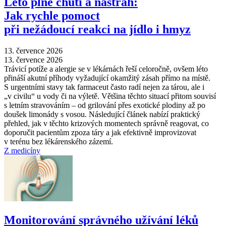
Léto plné chutí a nástrah:
Jak rychle pomoct
při nežádoucí reakci na jídlo i hmyz
13. července 2026
13. července 2026
Trávicí potíže a alergie se v lékárnách řeší celoročně, ovšem léto
přináší akutní příhody vyžadující okamžitý zásah přímo na místě.
S urgentními stavy tak farmaceut často radí nejen za tárou, ale i
„v civilu“ u vody či na výletě. Většina těchto situací přitom souvisí
s letním stravováním –⁠ od grilování přes exotické plodiny až po
doušek limonády s vosou. Následující článek nabízí praktický
přehled, jak v těchto krizových momentech správně reagovat, co
doporučit pacientům zpoza táry a jak efektivně improvizovat
v terénu bez lékárenského zázemí.
Z medicíny
Monitorování správného užívání léků