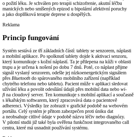
o požití léku. Je schválen pro terapii schizofrenie, akutní léčbu
manických nebo smíšených epizod u bipolární afektivní poruchy
a jako doplňková terapie deprese u dospělých.
Reklama
Princip fungování
Systém sestává ze tří základních částí: tablety se senzorem, náplasti
a mobilní aplikace. Po spolknutí tablety dojde k aktivaci senzoru,
který komunikuje s kožní náplastí. Ta je přilepena na kůži v oblasti
trupu a je určena k nošení po dobu 7 dnů. Poté, co náplast přijme
signál vyslaný senzorem, odešle jej nízkoenergetickým signálem
přes
Bluetooth
do spárovaného mobilního zařízení (například
chytrého telefonu nebo tabletu). Pacient může v aplikaci sledovat
užívání léku a povolit odesílání údajů přes mobilní data nebo
wi-
fi
na cloudový server. Ten komunikuje s mobilní aplikací a současně
s lékařským softwarem, který zpracovává data o pacientově
adherenci. Výsledky lze zobrazit v grafické podobě na webovém
portálu. Celý systém je přitom zabezpečen proti úniku dat
a neobsahuje citlivé údaje v podobě názvu léčiv nebo diagnózy.
V pilotní studii již také byla ověřena funkčnost integrovaného call
centra, které má usnadnit používání systému.