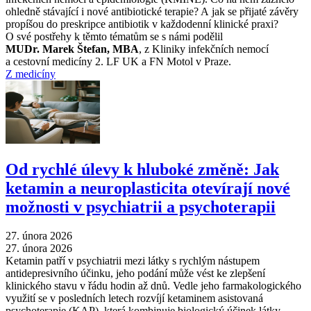
ohledně stávající i nové antibiotické terapie? A jak se přijaté závěry
propíšou do preskripce antibiotik v každodenní klinické praxi?
O své postřehy k těmto tématům se s námi podělil
MUDr. Marek Štefan, MBA
, z Kliniky infekčních nemocí
a cestovní medicíny 2. LF UK a FN Motol v Praze.
Z medicíny
Od rychlé úlevy k hluboké změně: Jak
ketamin a neuroplasticita otevírají nové
možnosti v psychiatrii a psychoterapii
27. února 2026
27. února 2026
Ketamin patří v psychiatrii mezi látky s rychlým nástupem
antidepresivního účinku, jeho podání může vést ke zlepšení
klinického stavu v řádu hodin až dnů. Vedle jeho farmakologického
využití se v posledních letech rozvíjí ketaminem asistovaná
psychoterapie (KAP), která kombinuje biologický účinek látky