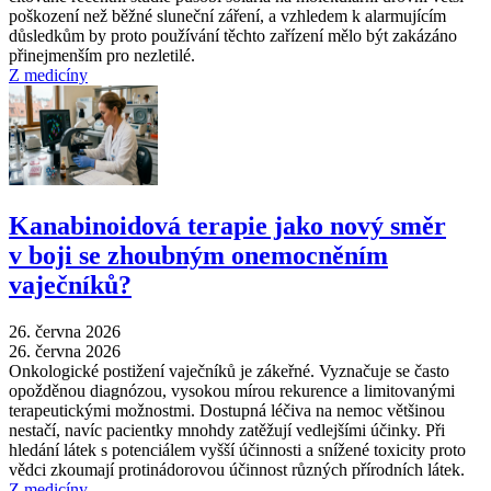
poškození než běžné sluneční záření, a vzhledem k alarmujícím
důsledkům by proto používání těchto zařízení mělo být zakázáno
přinejmenším pro nezletilé.
Z medicíny
Kanabinoidová terapie jako nový směr
v boji se zhoubným onemocněním
vaječníků?
26. června 2026
26. června 2026
Onkologické postižení vaječníků je zákeřné. Vyznačuje se často
opožděnou diagnózou, vysokou mírou rekurence a limitovanými
terapeutickými možnostmi. Dostupná léčiva na nemoc většinou
nestačí, navíc pacientky mnohdy zatěžují vedlejšími účinky. Při
hledání látek s potenciálem vyšší účinnosti a snížené toxicity proto
vědci zkoumají protinádorovou účinnost různých přírodních látek.
Z medicíny