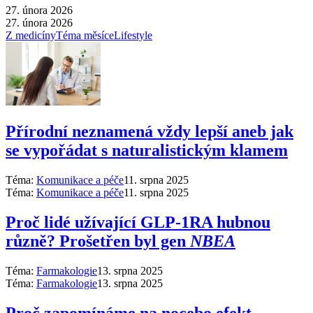
27. února 2026
27. února 2026
Z medicíny
Téma měsíce
Lifestyle
Přírodní neznamená vždy lepší aneb jak
se vypořádat s naturalistickým klamem
Téma:
Komunikace a péče
11. srpna 2025
Téma:
Komunikace a péče
11. srpna 2025
Proč lidé užívající GLP-1RA hubnou
různě? Prošetřen byl gen
NBEA
Téma:
Farmakologie
13. srpna 2025
Téma:
Farmakologie
13. srpna 2025
Proč zapomínáme na nocebo efekt,