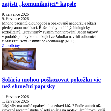
zajistí „komunikující“ kapsle
9. července 2026
9. července 2026
Mnoho pacientů dlouhodobě a opakovaně nedodržuje lékaři
předepsanou medikaci. Řešením by mohl být biologicky
rozložitelný, „stravitelný“ systém monitorování. Jeden takový
v podobě pilulky komunikující ze žaludku navrhli odborníci
z
Massachusetts Institute of Technology
(MIT).
Z medicíny
Solária mohou poškozovat pokožku víc
než sluneční paprsky
1. července 2026
1. července 2026
Jaký vliv má umělé opalování na zdraví kůže? Podle autorů níže
citované recentní studie působí solária na molekulární úrovni větší