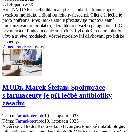
7. listopadu 2025
Anti-NMDAR encefalitida má i přes standardní imunosupresi
vysokou morbiditu a dlouhou rekonvalescenci. Cílenější léčba je
proto potřebná. Preklinická studie představuje monovalentní
humanizovanou protilátku, která blokuje vazbu patogenních IgG
bez narušení funkce receptoru. Účinek byl doložen na mnoha
in
vitro
a
in vivo
modelech, včetně modelování dávkování pro lidské
pacienty.
Z medicíny
Rozhovory
MUDr. Marek Štefan: Spolupráce
s farmaceuty je při léčbě antibiotiky
zásadní
Téma:
Farmakoterapie
10. listopadu 2025
Téma:
Farmakoterapie
10. listopadu 2025
V září se v Hradci Králové konal Kongres klinické mikrobiologie,
infekčních nemocí a epidemiologie (KMINE). Co na něm zaznělo