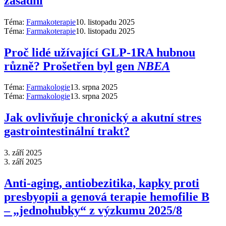
zásadní
Téma:
Farmakoterapie
10. listopadu 2025
Téma:
Farmakoterapie
10. listopadu 2025
Proč lidé užívající GLP-1RA hubnou
různě? Prošetřen byl gen
NBEA
Téma:
Farmakologie
13. srpna 2025
Téma:
Farmakologie
13. srpna 2025
Jak ovlivňuje chronický a akutní stres
gastrointestinální trakt?
3. září 2025
3. září 2025
Anti‑aging, antiobezitika, kapky proti
presbyopii a genová terapie hemofilie B
–⁠ „jednohubky“ z výzkumu 2025/8