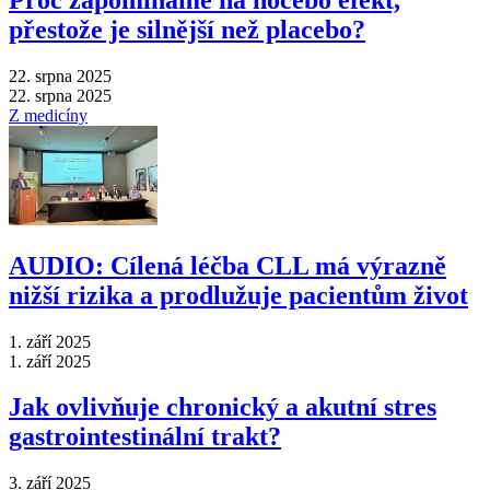
přestože je silnější než placebo?
22. srpna 2025
22. srpna 2025
Z medicíny
AUDIO: Cílená léčba CLL má výrazně
nižší rizika a prodlužuje pacientům život
1. září 2025
1. září 2025
Jak ovlivňuje chronický a akutní stres
gastrointestinální trakt?
3. září 2025