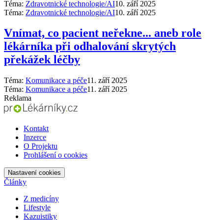
Téma:
Zdravotnické technologie/AI
10. září 2025
Téma:
Zdravotnické technologie/AI
10. září 2025
Vnímat, co pacient neřekne... aneb role
lékárníka při odhalování skrytých
překážek léčby
Téma:
Komunikace a péče
11. září 2025
Téma:
Komunikace a péče
11. září 2025
Reklama
Kontakt
Inzerce
O Projektu
Prohlášení o cookies
Nastavení cookies
Články
Z medicíny
Lifestyle
Kazuistiky