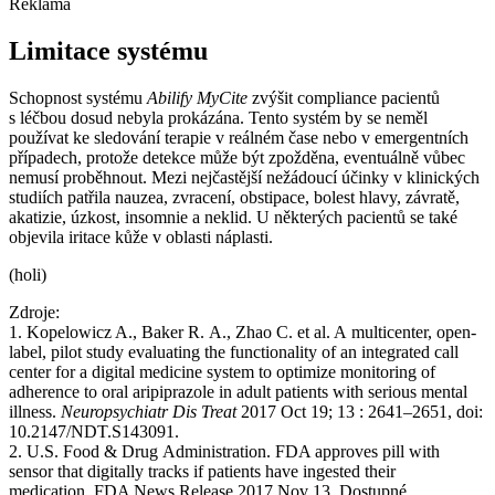
Reklama
Limitace systému
Schopnost systému
Abilify MyCite
zvýšit compliance pacientů
s léčbou dosud nebyla prokázána. Tento systém by se neměl
používat ke sledování terapie v reálném čase nebo v emergentních
případech, protože detekce může být zpožděna, eventuálně vůbec
nemusí proběhnout. Mezi nejčastější nežádoucí účinky v klinických
studiích patřila nauzea, zvracení, obstipace, bolest hlavy, závratě,
akatizie, úzkost, insomnie a neklid. U některých pacientů se také
objevila iritace kůže v oblasti náplasti.
(holi)
Zdroje:
1. Kopelowicz A., Baker R. A., Zhao C. et al. A multicenter, open-
label, pilot study evaluating the functionality of an integrated call
center for a digital medicine system to optimize monitoring of
adherence to oral aripiprazole in adult patients with serious mental
illness.
Neuropsychiatr Dis Treat
2017 Oct 19; 13 : 2641–2651, doi:
10.2147/NDT.S143091.
2. U.S. Food & Drug Administration. FDA approves pill with
sensor that digitally tracks if patients have ingested their
medication. FDA News Release 2017 Nov 13. Dostupné