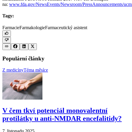
na:
www.fda.gov/NewsEvents/Newsroom/PressAnnouncements/ucm
Tagy:
Farmacie
Farmakologie
Farmaceutický asistent
Populární články
Z medicíny
Téma měsíce
V čem tkví potenciál monovalentní
protilátky u anti-NMDAR encefalitidy?
7. listopadu 2025