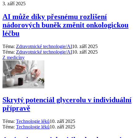
3. září 2025
AI může díky přesnému rozlišení
nádorových buněk změnit onkologickou
léčbu
Téma:
Zdravotnické technologie/AI
10. září 2025
Téma:
Zdravotnické technologie/AI
10. září 2025
Z medicíny
Skrytý potenciál glycerolu v individuální
přípravě
Téma:
Technologie léků
10. září 2025
Téma:
Technologie léků
10. září 2025