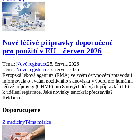
Nové léčivé přípravky doporučené
pro použití v EU –⁠ červen 2026
Téma:
Nové registrace
25. června 2026
Téma:
Nové registrace
25. června 2026
Evropská léková agentura (EMA) ve svém červnovém zpravodaji
informovala o vydání pozitivního stanoviska Výboru pro humánní
léčivé přípravky (CHMP) pro 8 nových léčivých přípravků (LP)
k udělení registrace. Jaké novinky tentokrát představila?
Reklama
Doporučujeme
Z medicíny
Téma měsíce