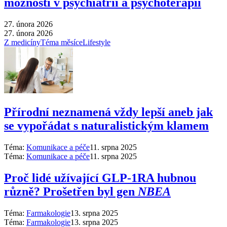
možnosti v psychiatrii a psychoterapii
27. února 2026
27. února 2026
Z medicíny
Téma měsíce
Lifestyle
Přírodní neznamená vždy lepší aneb jak
se vypořádat s naturalistickým klamem
Téma:
Komunikace a péče
11. srpna 2025
Téma:
Komunikace a péče
11. srpna 2025
Proč lidé užívající GLP-1RA hubnou
různě? Prošetřen byl gen
NBEA
Téma:
Farmakologie
13. srpna 2025
Téma:
Farmakologie
13. srpna 2025