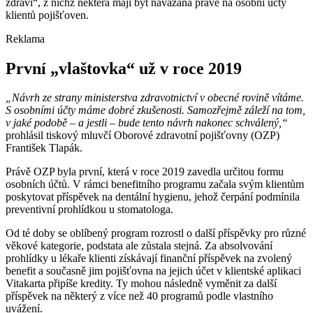
zdraví“, z nichž některá mají být navázaná právě na osobní účty
klientů pojišťoven.
Reklama
První „vlaštovka“ už v roce 2019
„Návrh ze strany ministerstva zdravotnictví v obecné rovině vítáme.
S osobními účty máme dobré zkušenosti. Samozřejmě záleží na tom,
v jaké podobě –⁠ a jestli –⁠ bude tento návrh nakonec schválený,“
prohlásil tiskový mluvčí Oborové zdravotní pojišťovny (OZP)
František Tlapák.
Právě OZP byla první, která v roce 2019 zavedla určitou formu
osobních účtů. V rámci benefitního programu začala svým klientům
poskytovat příspěvek na dentální hygienu, jehož čerpání podmínila
preventivní prohlídkou u stomatologa.
Od té doby se oblíbený program rozrostl o další příspěvky pro různé
věkové kategorie, podstata ale zůstala stejná. Za absolvování
prohlídky u lékaře klienti získávají finanční příspěvek na zvolený
benefit a současně jim pojišťovna na jejich účet v klientské aplikaci
Vitakarta připíše kredity. Ty mohou následně vyměnit za další
příspěvek na některý z více než 40 programů podle vlastního
uvážení.