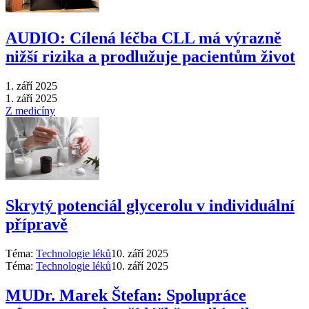
AUDIO: Cílená léčba CLL má výrazně
nižší rizika a prodlužuje pacientům život
1. září 2025
1. září 2025
Z medicíny
Skrytý potenciál glycerolu v individuální
přípravě
Téma:
Technologie léků
10. září 2025
Téma:
Technologie léků
10. září 2025
MUDr. Marek Štefan: Spolupráce