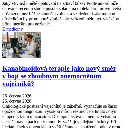
Jaký vliv má umělé opalování na zdraví kůže? Podle autorů níže
citované recentní studie působí solária na molekulární úrovni větší
poškození než běžné sluneční záření, a vzhledem k alarmujícím
důsledkům by proto používání těchto zařízení mělo být zakázáno
přinejmenším pro nezletilé.
Z medicíny
Kanabinoidová terapie jako nový směr
v boji se zhoubným onemocněním
vaječníků?
26. června 2026
26. června 2026
Onkologické postižení vaječníků je zákeřné. Vyznačuje se často
opožděnou diagnózou, vysokou mírou rekurence a limitovanými
terapeutickými možnostmi. Dostupná léčiva na nemoc většinou
nestačí, navíc pacientky mnohdy zatěžují vedlejšími účinky. Při
hledání látek s potenciálem vyšší účinnosti a snížené toxicity proto