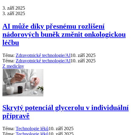
3. září 2025
3. září 2025
AI může díky přesnému rozlišení
nádorových buněk změnit onkologickou
léčbu
Téma:
Zdravotnické technologie/AI
10. září 2025
Téma:
Zdravotnické technologie/AI
10. září 2025
Z medicíny
Skrytý potenciál glycerolu v individuální
přípravě
Téma:
Technologie léků
10. září 2025
Téma:
Technologie léků
10. září 2025