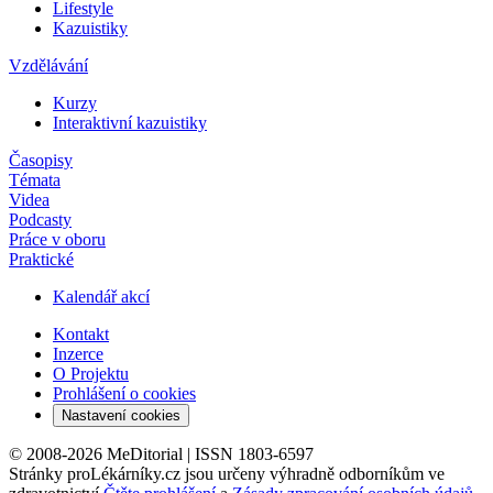
Lifestyle
Kazuistiky
Vzdělávání
Kurzy
Interaktivní kazuistiky
Časopisy
Témata
Videa
Podcasty
Práce v oboru
Praktické
Kalendář akcí
Kontakt
Inzerce
O Projektu
Prohlášení o cookies
Nastavení cookies
© 2008-2026 MeDitorial | ISSN 1803-6597
Stránky proLékárníky.cz jsou určeny výhradně odborníkům ve