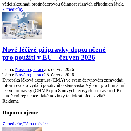
vědci zkoumají protinádorovou účinnost různých přírodních látek.
Z medicíny
Nové léčivé přípravky doporučené
pro použití v EU –⁠ červen 2026
Téma:
Nové registrace
25. června 2026
Téma:
Nové registrace
25. června 2026
Evropská léková agentura (EMA) ve svém červnovém zpravodaji
informovala o vydání pozitivního stanoviska Výboru pro humánní
léčivé přípravky (CHMP) pro 8 nových léčivých přípravků (LP)
k udělení registrace. Jaké novinky tentokrát představila?
Reklama
Doporučujeme
Z medicíny
Téma měsíce