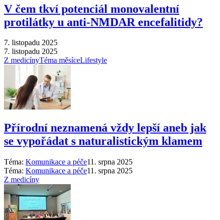
V čem tkví potenciál monovalentní
protilátky u anti-NMDAR encefalitidy?
7. listopadu 2025
7. listopadu 2025
Z medicíny
Téma měsíce
Lifestyle
Přírodní neznamená vždy lepší aneb jak
se vypořádat s naturalistickým klamem
Téma:
Komunikace a péče
11. srpna 2025
Téma:
Komunikace a péče
11. srpna 2025
Z medicíny