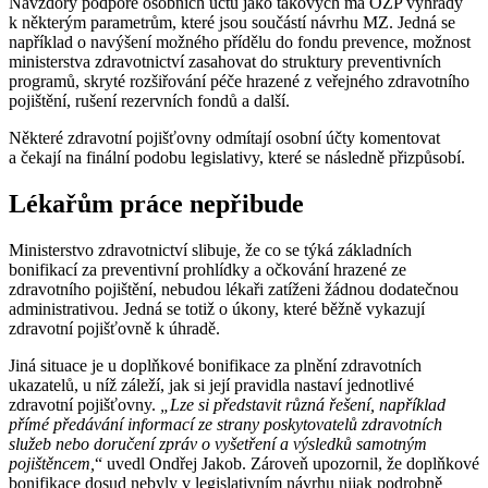
Navzdory podpoře osobních účtů jako takových má OZP výhrady
k některým parametrům, které jsou součástí návrhu MZ. Jedná se
například o navýšení možného přídělu do fondu prevence, možnost
ministerstva zdravotnictví zasahovat do struktury preventivních
programů, skryté rozšiřování péče hrazené z veřejného zdravotního
pojištění, rušení rezervních fondů a další.
Některé zdravotní pojišťovny odmítají osobní účty komentovat
a čekají na finální podobu legislativy, které se následně přizpůsobí.
Lékařům práce nepřibude
Ministerstvo zdravotnictví slibuje, že co se týká základních
bonifikací za preventivní prohlídky a očkování hrazené ze
zdravotního pojištění, nebudou lékaři zatíženi žádnou dodatečnou
administrativou. Jedná se totiž o úkony, které běžně vykazují
zdravotní pojišťovně k úhradě.
Jiná situace je u doplňkové bonifikace za plnění zdravotních
ukazatelů, u níž záleží, jak si její pravidla nastaví jednotlivé
zdravotní pojišťovny.
„Lze si představit různá řešení, například
přímé předávání informací ze strany poskytovatelů zdravotních
služeb nebo doručení zpráv o vyšetření a výsledků samotným
pojištěncem,
“ uvedl Ondřej Jakob. Zároveň upozornil, že doplňkové
bonifikace dosud nebyly v legislativním návrhu nijak podrobně