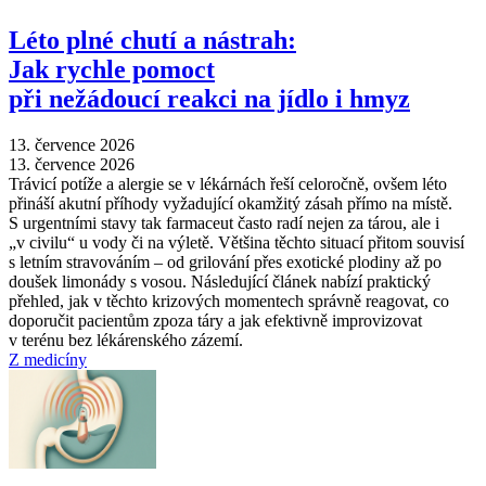
Léto plné chutí a nástrah:
Jak rychle pomoct
při nežádoucí reakci na jídlo i hmyz
13. července 2026
13. července 2026
Trávicí potíže a alergie se v lékárnách řeší celoročně, ovšem léto
přináší akutní příhody vyžadující okamžitý zásah přímo na místě.
S urgentními stavy tak farmaceut často radí nejen za tárou, ale i
„v civilu“ u vody či na výletě. Většina těchto situací přitom souvisí
s letním stravováním –⁠ od grilování přes exotické plodiny až po
doušek limonády s vosou. Následující článek nabízí praktický
přehled, jak v těchto krizových momentech správně reagovat, co
doporučit pacientům zpoza táry a jak efektivně improvizovat
v terénu bez lékárenského zázemí.
Z medicíny