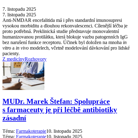
7. listopadu 2025
7. listopadu 2025
Anti-NMDAR encefalitida má i přes standardní imunosupresi
vysokou morbiditu a dlouhou rekonvalescenci. Cílenější léčba je
proto potřebná. Preklinická studie představuje monovalentní
humanizovanou protilátku, která blokuje vazbu patogenních IgG
bez narušení funkce receptoru. Účinek byl doložen na mnoha
in
vitro
a
in vivo
modelech, včetně modelování dávkování pro lidské
pacienty.
Z medicíny
Rozhovory
MUDr. Marek Štefan: Spolupráce
s farmaceuty je při léčbě antibiotiky
zásadní
Téma:
Farmakoterapie
10. listopadu 2025
Téma:
Farmakoterapie
10. listopadu 2025