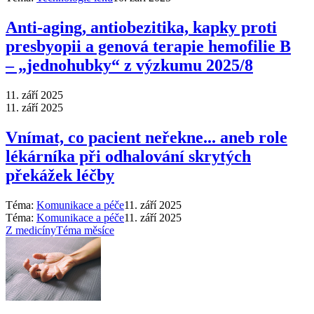
Anti‑aging, antiobezitika, kapky proti
presbyopii a genová terapie hemofilie B
–⁠ „jednohubky“ z výzkumu 2025/8
11. září 2025
11. září 2025
Vnímat, co pacient neřekne... aneb role
lékárníka při odhalování skrytých
překážek léčby
Téma:
Komunikace a péče
11. září 2025
Téma:
Komunikace a péče
11. září 2025
Z medicíny
Téma měsíce