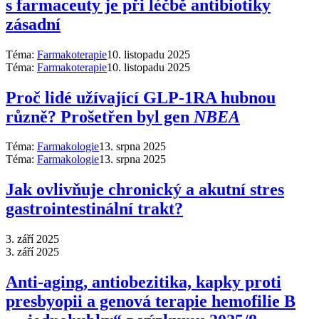
s farmaceuty je při léčbě antibiotiky
zásadní
Téma:
Farmakoterapie
10. listopadu 2025
Téma:
Farmakoterapie
10. listopadu 2025
Proč lidé užívající GLP-1RA hubnou
různě? Prošetřen byl gen
NBEA
Téma:
Farmakologie
13. srpna 2025
Téma:
Farmakologie
13. srpna 2025
Jak ovlivňuje chronický a akutní stres
gastrointestinální trakt?
3. září 2025
3. září 2025
Anti‑aging, antiobezitika, kapky proti
presbyopii a genová terapie hemofilie B