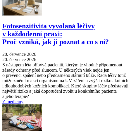
Fotosenzitivita vyvolaná léčivy
v každodenní praxi:
Proč vzniká, jak ji poznat a co s ní?
20. července 2026
20. července 2026
S nástupem léta přibývá pacientů, kterým je vhodné připomenout
zásady ochrany před sluncem. U některých však nejde jen
o prevenci spálení nebo předčasného stárnutí kůže. Řada léčiv totiž
může změnit reakci organismu na UV záření a zvýšit riziko akutních
i dlouhodobých kožních komplikací. Které skupiny léčiv představují
největší riziko a jaká doporučení zvolit u konkrétního pacienta
a jeho terapie?
Z medicíny