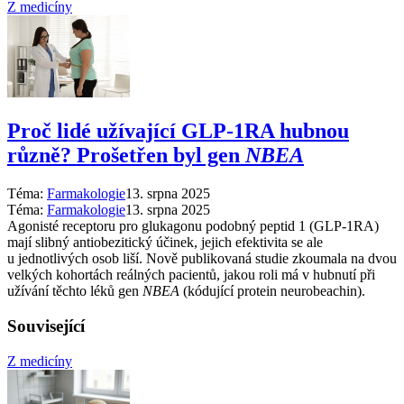
Z medicíny
Proč lidé užívající GLP-1RA hubnou
různě? Prošetřen byl gen
NBEA
Téma:
Farmakologie
13. srpna 2025
Téma:
Farmakologie
13. srpna 2025
Agonisté receptoru pro glukagonu podobný peptid 1 (GLP-1RA)
mají slibný antiobezitický účinek, jejich efektivita se ale
u jednotlivých osob liší. Nově publikovaná studie zkoumala na dvou
velkých kohortách reálných pacientů, jakou roli má v hubnutí při
užívání těchto léků gen
NBEA
(kódující protein neurobeachin).
Související
Z medicíny