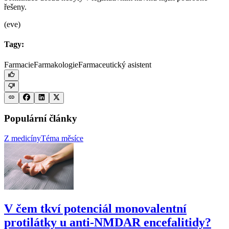
řešeny.
(eve)
Tagy:
Farmacie
Farmakologie
Farmaceutický asistent
Populární články
Z medicíny
Téma měsíce
V čem tkví potenciál monovalentní
protilátky u anti-NMDAR encefalitidy?