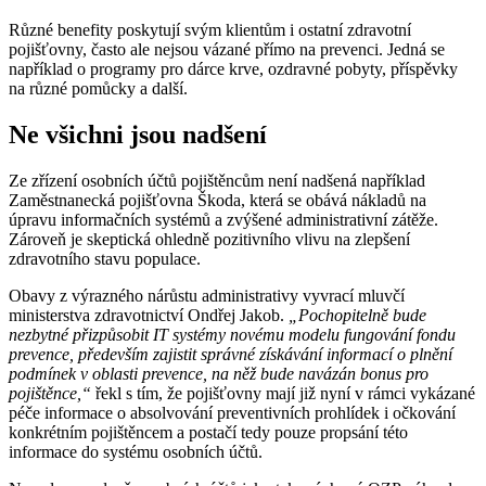
Různé benefity poskytují svým klientům i ostatní zdravotní
pojišťovny, často ale nejsou vázané přímo na prevenci. Jedná se
například o programy pro dárce krve, ozdravné pobyty, příspěvky
na různé pomůcky a další.
Ne všichni jsou nadšení
Ze zřízení osobních účtů pojištěncům není nadšená například
Zaměstnanecká pojišťovna Škoda, která se obává nákladů na
úpravu informačních systémů a zvýšené administrativní zátěže.
Zároveň je skeptická ohledně pozitivního vlivu na zlepšení
zdravotního stavu populace.
Obavy z výrazného nárůstu administrativy vyvrací mluvčí
ministerstva zdravotnictví Ondřej Jakob.
„Pochopitelně bude
nezbytné přizpůsobit IT systémy novému modelu fungování fondu
prevence, především zajistit správné získávání informací o plnění
podmínek v oblasti prevence, na něž bude navázán bonus pro
pojištěnce,“
řekl s tím, že pojišťovny mají již nyní v rámci vykázané
péče informace o absolvování preventivních prohlídek i očkování
konkrétním pojištěncem a postačí tedy pouze propsání této
informace do systému osobních účtů.