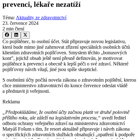
prevenci, lékaře nezatíží
Téma
:
Aktuality ze zdravotnictví
23. července 2024
2 min čtení
Co pojištěnec, to osobní účet. Stát připravuje novou legislativu,
která bude mimo jiné zahrnovat zřízení speciálních osobních účtů
klientům zdravotních pojišťoven. Smyslem těchto „bonusových
kont”, jejichž obsah ještě není přesně definován, je motivovat
pojištěnce k prevenci a obecně k lepší péči o své zdraví. Některé
pojišťovny návrh vítají, jiné jsou spíše skeptické.
S osobními účty počítá novela zákona o zdravotním pojištění, kterou
chce ministerstvo zdravotnictví do konce července odeslat vládě
a představit ji veřejnosti.
Reklama
„Předpokládáme, že osobní účty začnou platit ve druhé polovině
příštího roku, ale záleží na legislativním procesu,“
uvedl ředitel
odboru ochrany veřejného zdraví na ministerstvu zdravotnictví
Matyáš Fošum s tím, že resort aktuálně připravuje i návrh zákona
o specifických zdravotních službách obsahující „opatření k podpoře