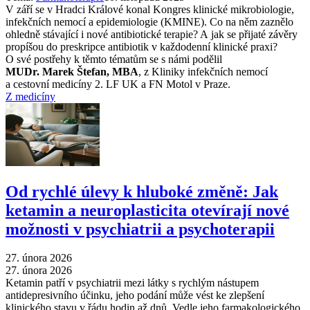
V září se v Hradci Králové konal Kongres klinické mikrobiologie,
infekčních nemocí a epidemiologie (KMINE). Co na něm zaznělo
ohledně stávající i nové antibiotické terapie? A jak se přijaté závěry
propíšou do preskripce antibiotik v každodenní klinické praxi?
O své postřehy k těmto tématům se s námi podělil
MUDr. Marek Štefan, MBA
, z Kliniky infekčních nemocí
a cestovní medicíny 2. LF UK a FN Motol v Praze.
Z medicíny
Od rychlé úlevy k hluboké změně: Jak
ketamin a neuroplasticita otevírají nové
možnosti v psychiatrii a psychoterapii
27. února 2026
27. února 2026
Ketamin patří v psychiatrii mezi látky s rychlým nástupem
antidepresivního účinku, jeho podání může vést ke zlepšení
klinického stavu v řádu hodin až dnů. Vedle jeho farmakologického