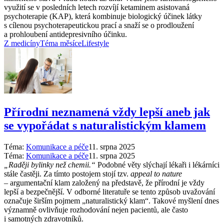
využití se v posledních letech rozvíjí ketaminem asistovaná
psychoterapie (KAP), která kombinuje biologický účinek látky
s cílenou psychoterapeutickou prací a snaží se o prodloužení
a prohloubení antidepresivního účinku.
Z medicíny
Téma měsíce
Lifestyle
Přírodní neznamená vždy lepší aneb jak
se vypořádat s naturalistickým klamem
Téma:
Komunikace a péče
11. srpna 2025
Téma:
Komunikace a péče
11. srpna 2025
„Raději bylinky než chemii.“
Podobné věty slýchají lékaři i lékárníci
stále častěji. Za tímto postojem stojí tzv.
appeal to nature
–⁠ argumentační klam založený na představě, že přírodní je vždy
lepší a bezpečnější. V odborné literatuře se tento způsob uvažování
označuje širším pojmem „naturalistický klam“. Takové myšlení dnes
významně ovlivňuje rozhodování nejen pacientů, ale často
i samotných zdravotníků.